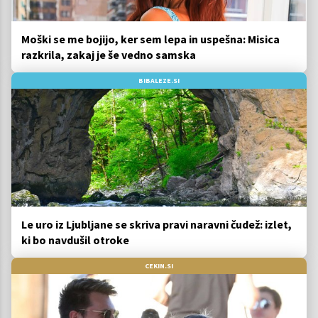
Moški se me bojijo, ker sem lepa in uspešna: Misica
razkrila, zakaj je še vedno samska
BIBALEZE.SI
Le uro iz Ljubljane se skriva pravi naravni čudež: izlet,
ki bo navdušil otroke
CEKIN.SI