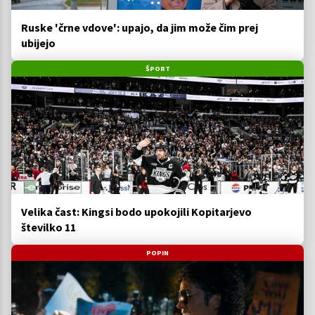
Ruske 'črne vdove': upajo, da jim može čim prej
ubijejo
ŠPORT
Velika čast: Kingsi bodo upokojili Kopitarjevo
številko 11
POPIN