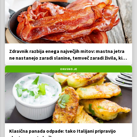
Zdravnik razbija enega največjih mitov: mastna jetra
ne nastanejo zaradi slanine, temveč zaradi živila, ki
ga imamo vsi radi
OKUSNO.JE
Klasična panada odpade: tako Italijani pripravijo