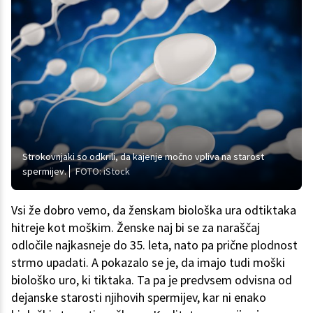
Strokovnjaki so odkrili, da kajenje močno vpliva na starost
spermijev.
FOTO: iStock
Vsi že dobro vemo, da ženskam biološka ura odtiktaka
hitreje kot moškim. Ženske naj bi se za naraščaj
odločile najkasneje do 35. leta, nato pa prične plodnost
strmo upadati. A pokazalo se je, da imajo tudi moški
biološko uro, ki tiktaka. Ta pa je predvsem odvisna od
dejanske starosti njihovih spermijev, kar ni enako