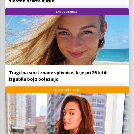
slastne ocvrte bučke
ZADOVOLJNA.SI
Tragična smrt znane vplivnice, ki je pri 26 letih
izgubila boj z boleznijo
MOSKISVET.COM