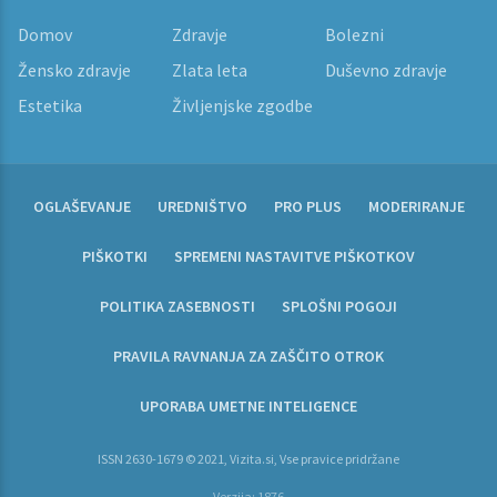
Domov
Zdravje
Bolezni
Žensko zdravje
Zlata leta
Duševno zdravje
Estetika
Življenjske zgodbe
OGLAŠEVANJE
UREDNIŠTVO
PRO PLUS
MODERIRANJE
PIŠKOTKI
SPREMENI NASTAVITVE PIŠKOTKOV
POLITIKA ZASEBNOSTI
SPLOŠNI POGOJI
PRAVILA RAVNANJA ZA ZAŠČITO OTROK
UPORABA UMETNE INTELIGENCE
ISSN 2630-1679 © 2021, Vizita.si, Vse pravice pridržane
Verzija: 1876