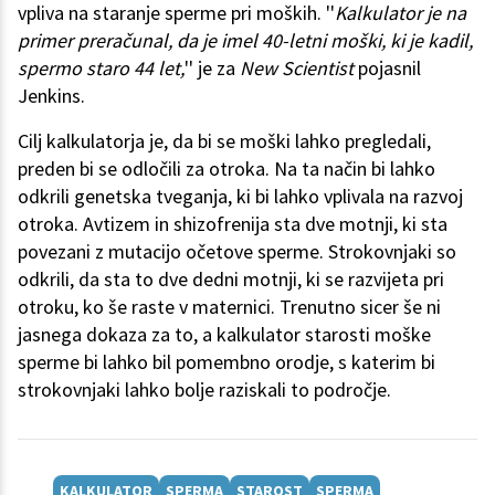
vpliva na staranje sperme pri moških. ''
Kalkulator je na
primer preračunal, da je imel 40-letni moški, ki je kadil,
spermo staro 44 let,
'' je za
New Scientist
pojasnil
Jenkins.
Cilj kalkulatorja je, da bi se moški lahko pregledali,
preden bi se odločili za otroka. Na ta način bi lahko
odkrili genetska tveganja, ki bi lahko vplivala na razvoj
otroka. Avtizem in shizofrenija sta dve motnji, ki sta
povezani z mutacijo očetove sperme. Strokovnjaki so
odkrili, da sta to dve dedni motnji, ki se razvijeta pri
otroku, ko še raste v maternici. Trenutno sicer še ni
jasnega dokaza za to, a kalkulator starosti moške
sperme bi lahko bil pomembno orodje, s katerim bi
strokovnjaki lahko bolje raziskali to področje.
KALKULATOR
SPERMA
STAROST
SPERMA