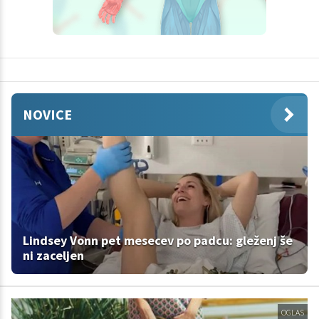
NOVICE
Lindsey Vonn pet mesecev po padcu: gleženj še
ni zaceljen
OGLAS