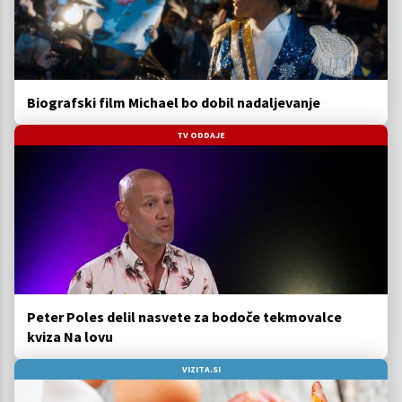
Biografski film Michael bo dobil nadaljevanje
TV ODDAJE
Peter Poles delil nasvete za bodoče tekmovalce
kviza Na lovu
VIZITA.SI