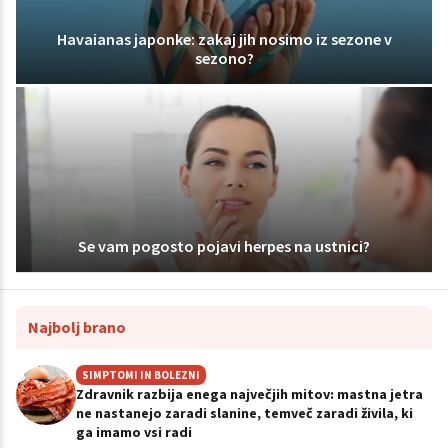
Havaianas japonke: zakaj jih nosimo iz sezone v
sezono?
Se vam pogosto pojavi herpes na ustnici?
Najbolj brano
SIMPTOMI IN BOLEZNI
Zdravnik razbija enega največjih mitov: mastna jetra
ne nastanejo zaradi slanine, temveč zaradi živila, ki
ga imamo vsi radi