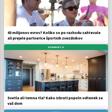
43 milijonov evrov? Koliko so po razhodu zahtevale
ali prejele partnerice športnih zvezdnikov
DOMINVRT.SI
Svetla ali temna tla? Kako izbrati popoln odtenek za
vaš dom