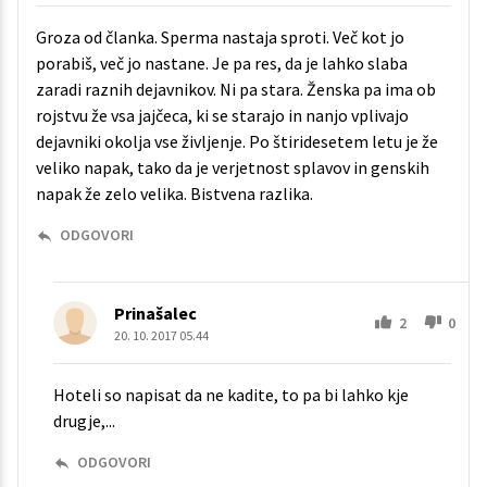
Groza od članka. Sperma nastaja sproti. Več kot jo
porabiš, več jo nastane. Je pa res, da je lahko slaba
zaradi raznih dejavnikov. Ni pa stara. Ženska pa ima ob
rojstvu že vsa jajčeca, ki se starajo in nanjo vplivajo
dejavniki okolja vse življenje. Po štiridesetem letu je že
veliko napak, tako da je verjetnost splavov in genskih
napak že zelo velika. Bistvena razlika.
ODGOVORI
Prinašalec
2
0
20. 10. 2017 05.44
Hoteli so napisat da ne kadite, to pa bi lahko kje
drugje,...
ODGOVORI