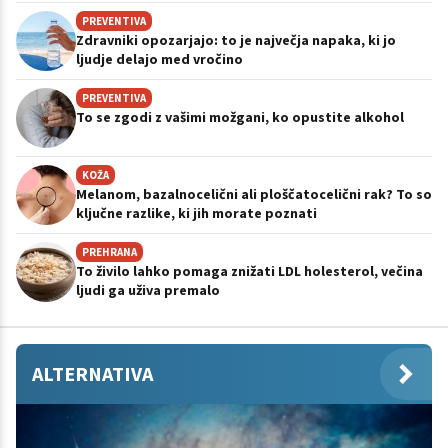
PREVENTIVA
Zdravniki opozarjajo: to je največja napaka, ki jo
ljudje delajo med vročino
PREVENTIVA
To se zgodi z vašimi možgani, ko opustite alkohol
KOŽA
Melanom, bazalnocelični ali ploščatocelični rak? To so
ključne razlike, ki jih morate poznati
PREHRANA
To živilo lahko pomaga znižati LDL holesterol, večina
ljudi ga uživa premalo
ALTERNATIVA