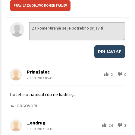
PRAVILA ZA OBJAVO KOMENTARJEV
PRIJAVI SE
Prinašalec
2
0
20. 10. 2017 05.45
hoteli so napisati da ne kadite,.....
ODGOVORI
_endrug
24
3
19. 10. 2017 10.15