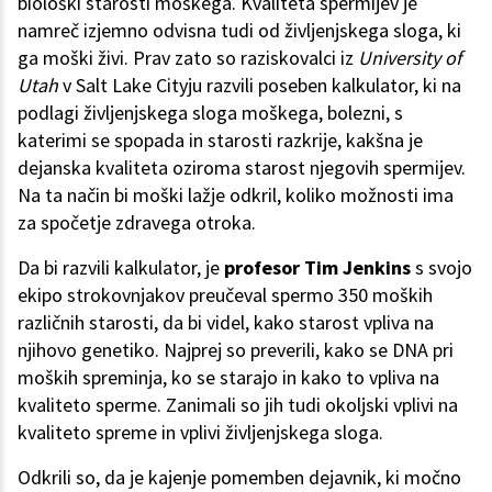
biološki starosti moškega. Kvaliteta spermijev je
namreč izjemno odvisna tudi od življenjskega sloga, ki
ga moški živi. Prav zato so raziskovalci iz
University of
Utah
v Salt Lake Cityju razvili poseben kalkulator, ki na
podlagi življenjskega sloga moškega, bolezni, s
katerimi se spopada in starosti razkrije, kakšna je
dejanska kvaliteta oziroma starost njegovih spermijev.
Na ta način bi moški lažje odkril, koliko možnosti ima
za spočetje zdravega otroka.
Da bi razvili kalkulator, je
profesor Tim Jenkins
s svojo
ekipo strokovnjakov preučeval spermo 350 moških
različnih starosti, da bi videl, kako starost vpliva na
njihovo genetiko. Najprej so preverili, kako se DNA pri
moških spreminja, ko se starajo in kako to vpliva na
kvaliteto sperme. Zanimali so jih tudi okoljski vplivi na
kvaliteto spreme in vplivi življenjskega sloga.
Odkrili so, da je kajenje pomemben dejavnik, ki močno