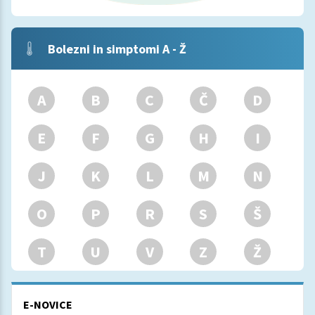
Bolezni in simptomi A - Ž
A
B
C
Č
D
E
F
G
H
I
J
K
L
M
N
O
P
R
S
Š
T
U
V
Z
Ž
E-NOVICE