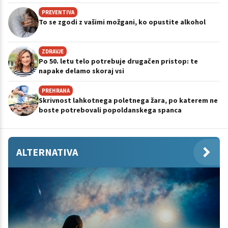
PREVENTIVA
To se zgodi z vašimi možgani, ko opustite alkohol
ZDRAVJE
Po 50. letu telo potrebuje drugačen pristop: te
napake delamo skoraj vsi
PREHRANA
Skrivnost lahkotnega poletnega žara, po katerem ne
boste potrebovali popoldanskega spanca
ALTERNATIVA