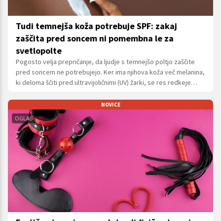
Tudi temnejša koža potrebuje SPF: zakaj
zaščita pred soncem ni pomembna le za
svetlopolte
Pogosto velja prepričanje, da ljudje s temnejšo poltjo zaščite
pred soncem ne potrebujejo. Ker ima njihova koža več melanina,
ki deloma ščiti pred ultravijoličnimi (UV) žarki, se res redkeje
opečejo. Vendar to ne pomeni, da so pred posledicami sonca
zaščiteni.
NOVICE
OGLAS