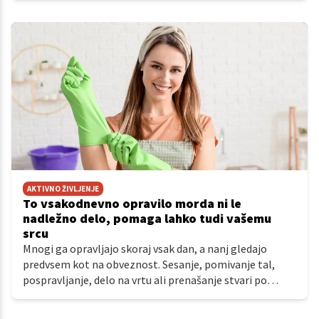
spomin.
AKTIVNO ŽIVLJENJE
To vsakodnevno opravilo morda ni le
nadležno delo, pomaga lahko tudi vašemu
srcu
Mnogi ga opravljajo skoraj vsak dan, a nanj gledajo
predvsem kot na obveznost. Sesanje, pomivanje tal,
pospravljanje, delo na vrtu ali prenašanje stvari po
domu običajno niso opravila, ki bi jih povezovali z
zdravjem.