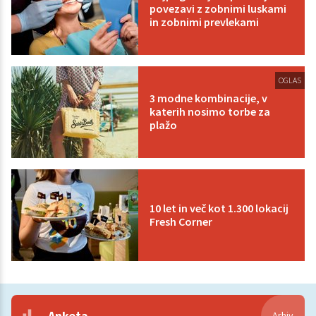
povezavi z zobnimi luskami
in zobnimi prevlekami
OGLAS
3 modne kombinacije, v
katerih nosimo torbe za
plažo
10 let in več kot 1.300 lokacij
Fresh Corner
Anketa
Arhiv