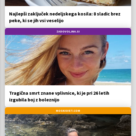
Najlepši zaključek nedeljskega kosila: 8 sladic brez
peke, ki se jih vsi veselijo
ZADOVOLJNA.SI
Tragična smrt znane vplivnice, ki je pri 26 letih
izgubila boj z boleznijo
MOSKISVET.COM