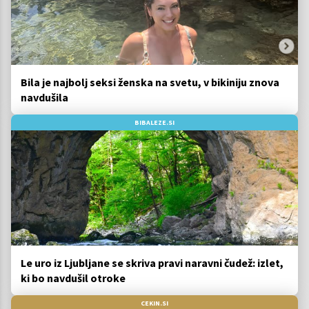
Bila je najbolj seksi ženska na svetu, v bikiniju znova
navdušila
BIBALEZE.SI
Le uro iz Ljubljane se skriva pravi naravni čudež: izlet,
ki bo navdušil otroke
CEKIN.SI