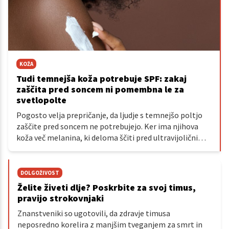
KOŽA
Tudi temnejša koža potrebuje SPF: zakaj
zaščita pred soncem ni pomembna le za
svetlopolte
Pogosto velja prepričanje, da ljudje s temnejšo poltjo
zaščite pred soncem ne potrebujejo. Ker ima njihova
koža več melanina, ki deloma ščiti pred ultravijoličnimi
(UV) žarki, se res redkeje opečejo. Vendar to ne pomeni,
da so pred posledicami sonca zaščiteni.
DOLGOŽIVOST
Želite živeti dlje? Poskrbite za svoj timus,
pravijo strokovnjaki
Znanstveniki so ugotovili, da zdravje timusa
neposredno korelira z manjšim tveganjem za smrt in