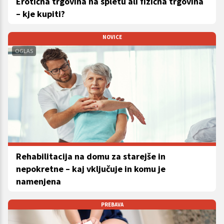
Erotična trgovina na spletu ali fizična trgovina
– kje kupiti?
NOVICE
OGLAS
Rehabilitacija na domu za starejše in
nepokretne – kaj vključuje in komu je
namenjena
PREBAVA