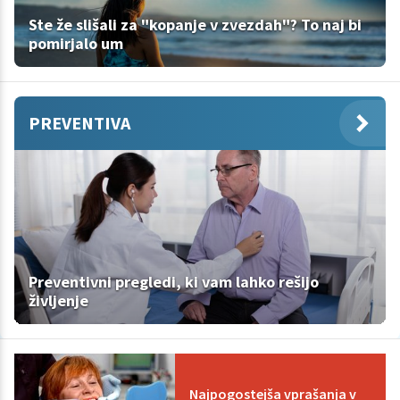
Ste že slišali za "kopanje v zvezdah"? To naj bi
pomirjalo um
PREVENTIVA
Preventivni pregledi, ki vam lahko rešijo
življenje
Najpogostejša vprašanja v