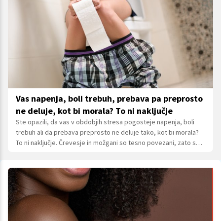
Vas napenja, boli trebuh, prebava pa preprosto
ne deluje, kot bi morala? To ni naključje
Ste opazili, da vas v obdobjih stresa pogosteje napenja, boli
trebuh ali da prebava preprosto ne deluje tako, kot bi morala?
To ni naključje. Črevesje in možgani so tesno povezani, zato se
posledice napornega življenjskega sloga pogosto najprej
pokažejo prav v prebavilih.