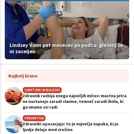
Lindsey Vonn pet mesecev po padcu: gleženj še
ni zaceljen
Najbolj brano
SIMPTOMI IN BOLEZNI
Zdravnik razbija enega največjih mitov: mastna jetra
ne nastanejo zaradi slanine, temveč zaradi živila, ki
ga imamo vsi radi
PREVENTIVA
Zdravniki opozarjajo: to je največja napaka, ki jo
ljudje delajo med vročino