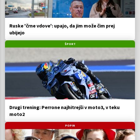
Ruske 'črne vdove': upajo, da jim može čim prej
ubijejo
ŠPORT
Drugi trening: Perrone najhitrejši v moto3, v teku
moto2
POPIN