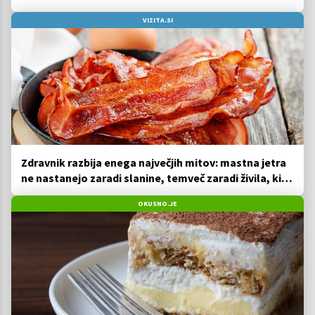
VIZITA.SI
Zdravnik razbija enega največjih mitov: mastna jetra
ne nastanejo zaradi slanine, temveč zaradi živila, ki
ga imamo vsi radi
OKUSNO.JE