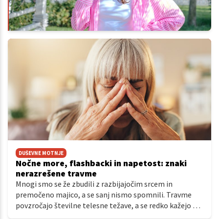
DUŠEVNE MOTNJE
Nočne more, flashbacki in napetost: znaki
nerazrešene travme
Mnogi smo se že zbudili z razbijajočim srcem in
premočeno majico, a se sanj nismo spomnili. Travme
povzročajo številne telesne težave, a se redko kažejo v
obliki filmskih flashbackov, v katerih bi živo podoživljali