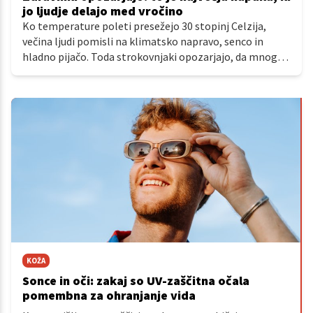
jo ljudje delajo med vročino
Ko temperature poleti presežejo 30 stopinj Celzija,
večina ljudi pomisli na klimatsko napravo, senco in
hladno pijačo. Toda strokovnjaki opozarjajo, da mnogi
med vročinskimi valovi naredijo napako, ki lahko telo
močno obremeni: čakajo, da postanejo žejni, preden
začnejo piti.
KOŽA
Sonce in oči: zakaj so UV-zaščitna očala
pomembna za ohranjanje vida