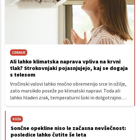
ZDRAVJE
Ali lahko klimatska naprava vpliva na krvni
tlak? Strokovnjaki pojasnjujejo, kaj se dogaja
s telesom
Vročinski valovi lahko močno obremenijo srce in ožilje,
zato marsikdo poseže po klimatski napravi. Toda ali
lahko hladen zrak, temperaturni šoki in dolgotrajno
bivanje v klimatiziranih prostorih vplivajo tudi na krvni
tlak?
KOŽA
Sončne opekline niso le začasna nevšečnost:
posledice lahko čutite še leta