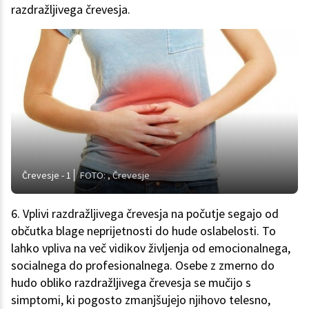
razdražljivega črevesja.
Črevesje - 1
FOTO: , Črevesje
6. Vplivi razdražljivega črevesja na počutje segajo od
občutka blage neprijetnosti do hude oslabelosti. To
lahko vpliva na več vidikov življenja od emocionalnega,
socialnega do profesionalnega. Osebe z zmerno do
hudo obliko razdražljivega črevesja se mučijo s
simptomi, ki pogosto zmanjšujejo njihovo telesno,