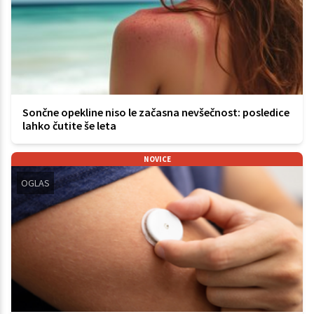
Sončne opekline niso le začasna nevšečnost: posledice
lahko čutite še leta
NOVICE
OGLAS