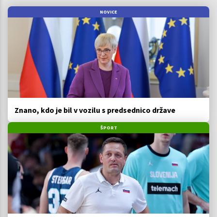
NOVICE
Znano, kdo je bil v vozilu s predsednico države
ŠPORT