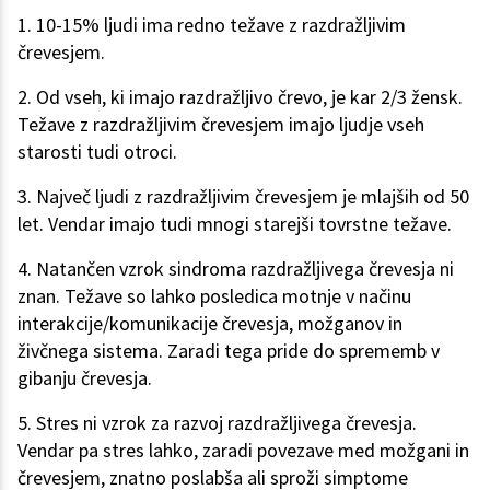
1. 10-15% ljudi ima redno težave z razdražljivim
črevesjem.
2. Od vseh, ki imajo razdražljivo črevo, je kar 2/3 žensk.
Težave z razdražljivim črevesjem imajo ljudje vseh
starosti tudi otroci.
3. Največ ljudi z razdražljivim črevesjem je mlajših od 50
let. Vendar imajo tudi mnogi starejši tovrstne težave.
4. Natančen vzrok sindroma razdražljivega črevesja ni
znan. Težave so lahko posledica motnje v načinu
interakcije/komunikacije črevesja, možganov in
živčnega sistema. Zaradi tega pride do sprememb v
gibanju črevesja.
5. Stres ni vzrok za razvoj razdražljivega črevesja.
Vendar pa stres lahko, zaradi povezave med možgani in
črevesjem, znatno poslabša ali sproži simptome