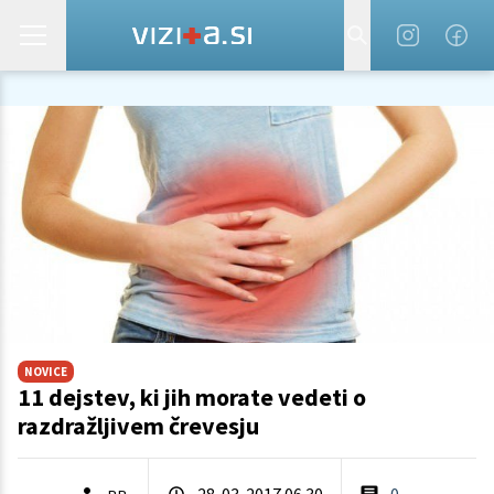
NOVICE
11 dejstev, ki jih morate vedeti o
razdražljivem črevesju
28. 03. 2017 06.30
0