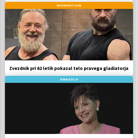
MOSKISVET.COM
Zvezdnik pri 62 letih pokazal telo pravega gladiatorja
BIBALEZE.SI