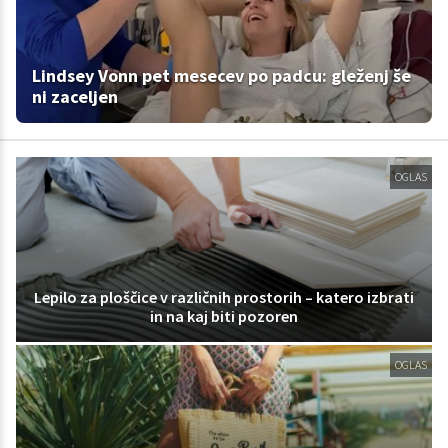
Lindsey Vonn pet mesecev po padcu: gleženj še
ni zaceljen
OGLAS
Lepilo za ploščice v različnih prostorih – katero izbrati
in na kaj biti pozoren
OGLAS