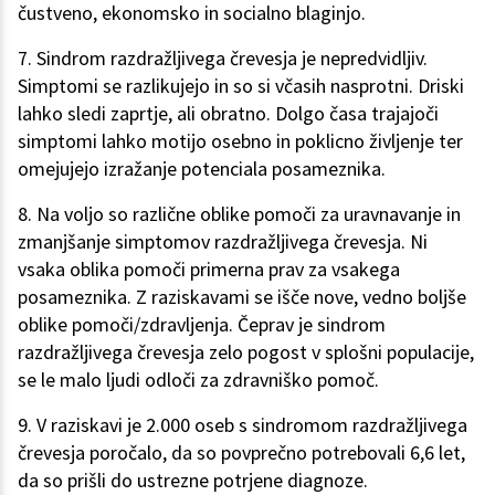
čustveno, ekonomsko in socialno blaginjo.
7. Sindrom razdražljivega črevesja je nepredvidljiv.
Simptomi se razlikujejo in so si včasih nasprotni. Driski
lahko sledi zaprtje, ali obratno. Dolgo časa trajajoči
simptomi lahko motijo osebno in poklicno življenje ter
omejujejo izražanje potenciala posameznika.
8. Na voljo so različne oblike pomoči za uravnavanje in
zmanjšanje simptomov razdražljivega črevesja. Ni
vsaka oblika pomoči primerna prav za vsakega
posameznika. Z raziskavami se išče nove, vedno boljše
oblike pomoči/zdravljenja. Čeprav je sindrom
razdražljivega črevesja zelo pogost v splošni populacije,
se le malo ljudi odloči za zdravniško pomoč.
9. V raziskavi je 2.000 oseb s sindromom razdražljivega
črevesja poročalo, da so povprečno potrebovali 6,6 let,
da so prišli do ustrezne potrjene diagnoze.