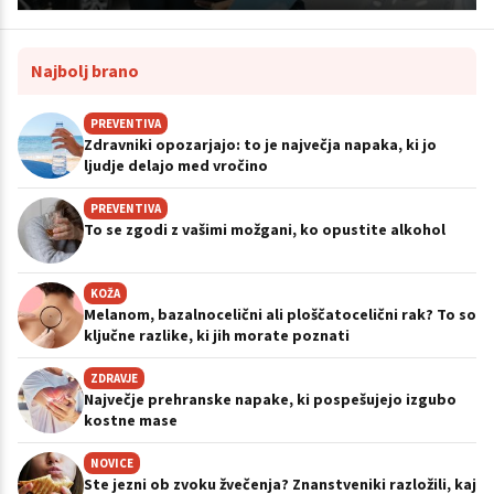
Najbolj brano
PREVENTIVA
Zdravniki opozarjajo: to je največja napaka, ki jo
ljudje delajo med vročino
PREVENTIVA
To se zgodi z vašimi možgani, ko opustite alkohol
KOŽA
Melanom, bazalnocelični ali ploščatocelični rak? To so
ključne razlike, ki jih morate poznati
ZDRAVJE
Največje prehranske napake, ki pospešujejo izgubo
kostne mase
NOVICE
Ste jezni ob zvoku žvečenja? Znanstveniki razložili, kaj