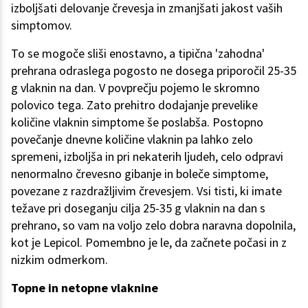
izboljšati delovanje črevesja in zmanjšati jakost vaših
simptomov.
To se mogoče sliši enostavno, a tipična 'zahodna'
prehrana odraslega pogosto ne dosega priporočil 25-35
g vlaknin na dan. V povprečju pojemo le skromno
polovico tega. Zato prehitro dodajanje prevelike
količine vlaknin simptome še poslabša. Postopno
povečanje dnevne količine vlaknin pa lahko zelo
spremeni, izboljša in pri nekaterih ljudeh, celo odpravi
nenormalno črevesno gibanje in boleče simptome,
povezane z razdražljivim črevesjem. Vsi tisti, ki imate
težave pri doseganju cilja 25-35 g vlaknin na dan s
prehrano, so vam na voljo zelo dobra naravna dopolnila,
kot je Lepicol. Pomembno je le, da začnete počasi in z
nizkim odmerkom.
Topne in netopne vlaknine