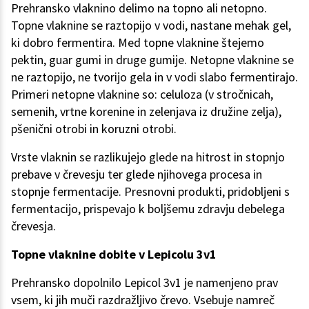
Prehransko vlaknino delimo na topno ali netopno.
Topne vlaknine se raztopijo v vodi, nastane mehak gel,
ki dobro fermentira. Med topne vlaknine štejemo
pektin, guar gumi in druge gumije. Netopne vlaknine se
ne raztopijo, ne tvorijo gela in v vodi slabo fermentirajo.
Primeri netopne vlaknine so: celuloza (v stročnicah,
semenih, vrtne korenine in zelenjava iz družine zelja),
pšenični otrobi in koruzni otrobi.
Vrste vlaknin se razlikujejo glede na hitrost in stopnjo
prebave v črevesju ter glede njihovega procesa in
stopnje fermentacije. Presnovni produkti, pridobljeni s
fermentacijo, prispevajo k boljšemu zdravju debelega
črevesja.
Topne vlaknine dobite v Lepicolu 3v1
Prehransko dopolnilo Lepicol 3v1 je namenjeno prav
vsem, ki jih muči razdražljivo črevo. Vsebuje namreč