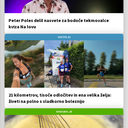
Peter Poles delil nasvete za bodoče tekmovalce
kviza Na lovu
VIZITA.SI
21 kilometrov, tisoče odločitev in ena velika želja:
živeti na polno s sladkorno boleznijo
OKUSNO.JE