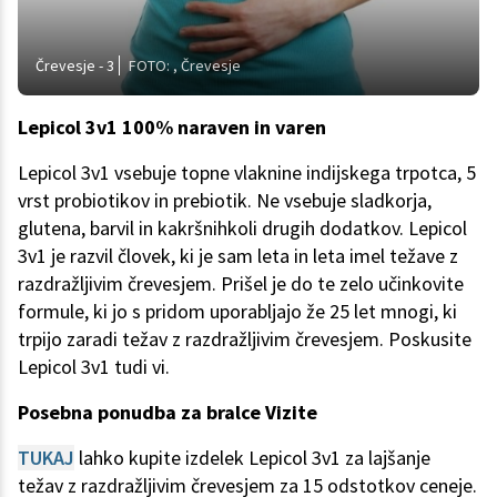
Črevesje - 3
FOTO: , Črevesje
Lepicol 3v1 100% naraven in varen
Lepicol 3v1 vsebuje topne vlaknine indijskega trpotca, 5
vrst probiotikov in prebiotik. Ne vsebuje sladkorja,
glutena, barvil in kakršnihkoli drugih dodatkov. Lepicol
3v1 je razvil človek, ki je sam leta in leta imel težave z
razdražljivim črevesjem. Prišel je do te zelo učinkovite
formule, ki jo s pridom uporabljajo že 25 let mnogi, ki
trpijo zaradi težav z razdražljivim črevesjem. Poskusite
Lepicol 3v1 tudi vi.
Posebna ponudba za bralce Vizite
TUKAJ
lahko kupite izdelek Lepicol 3v1 za lajšanje
težav z razdražljivim črevesjem za 15 odstotkov ceneje.