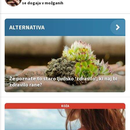
se dogaja v možganih
ALTERNATIVA
Že poznate to staro ljudsko 'zdravilo', ki naj bi
zdravilo rane?
KOŽA