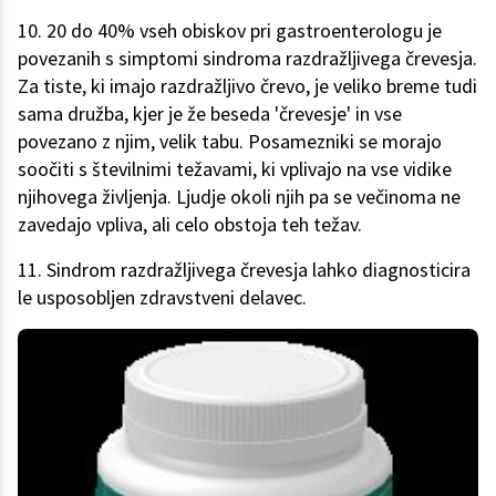
10. 20 do 40% vseh obiskov pri gastroenterologu je
povezanih s simptomi sindroma razdražljivega črevesja.
Za tiste, ki imajo razdražljivo črevo, je veliko breme tudi
sama družba, kjer je že beseda 'črevesje' in vse
povezano z njim, velik tabu. Posamezniki se morajo
soočiti s številnimi težavami, ki vplivajo na vse vidike
njihovega življenja. Ljudje okoli njih pa se večinoma ne
zavedajo vpliva, ali celo obstoja teh težav.
11. Sindrom razdražljivega črevesja lahko diagnosticira
le usposobljen zdravstveni delavec.