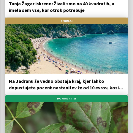
Tanja Žagar iskreno: Živeli smo na 40 kvadratih, a
imela sem vse, kar otrok potrebuje
CEKIN.SI
Na Jadranu še vedno obstaja kraj, kjer lahko
dopustujete poceni: nastanitev že od 10 evrov, kosilo
za pet evrov
DOMINVRT.SI