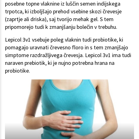
posebne topne vlaknine iz luščin semen indijskega
trpotca, ki izboljšajo prehod vsebine skozi črevesje
(zaprtje ali driska), saj tvorijo mehak gel. S tem
pripomorejo tudi k zmanjšanju bolečin v trebuhu.
Lepicol 3v1 vsebuje poleg vlaknin tudi probiotike, ki
pomagajo uravnati črevesno floro in s tem zmanjšajo
simptome razdražljivega črevesja. Lepicol 3v1 ima tudi
naraven prebiotik, ki je nujno potrebna hrana na
probiotike.