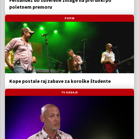
poletnem premoru
POPIN
Kope postale raj zabave za koroške študente
TV ODDAJE