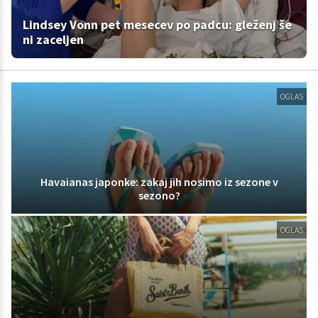
Lindsey Vonn pet mesecev po padcu: gleženj še
ni zaceljen
OGLAS
Havaianas japonke: zakaj jih nosimo iz sezone v
sezono?
OGLAS