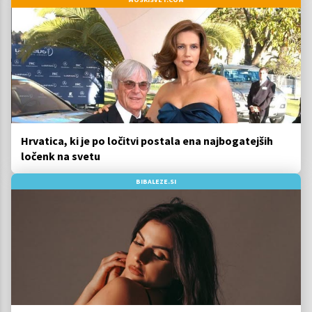
Hrvatica, ki je po ločitvi postala ena najbogatejših
ločenk na svetu
BIBALEZE.SI