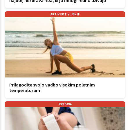
najbolj nezdrava riba, ki jo mnogi redno uživajo
AKTIVNO ŽIVLJENJE
Prilagodite svojo vadbo visokim poletnim
temperaturam
PREBAVA