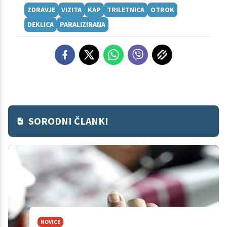
ZDRAVJE
VIZITA
KAP
TRILETNICA
OTROK
DEKLICA
PARALIZIRANA
SORODNI ČLANKI
NOVICE