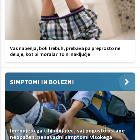
Vas napenja, boli trebuh, prebava pa preprosto ne
deluje, kot bi morala? To ni naključje
SIMPTOMI IN BOLEZNI
Imenujejo ga tihi ubijalec, saj pogosto ostane
neopažen: nenavadni simptomi visokega