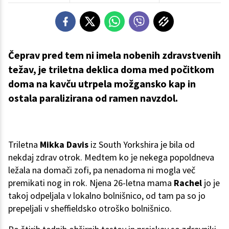
Čeprav pred tem ni imela nobenih zdravstvenih
težav, je triletna deklica doma med počitkom
doma na kavču utrpela možgansko kap in
ostala paralizirana od ramen navzdol.
Triletna
Mikka Davis
iz South Yorkshira je bila od
nekdaj zdrav otrok. Medtem ko je nekega popoldneva
ležala na domači zofi, pa nenadoma ni mogla več
premikati nog in rok. Njena 26-letna mama
Rachel
jo je
takoj odpeljala v lokalno bolnišnico, od tam pa so jo
prepeljali v sheffieldsko otroško bolnišnico.