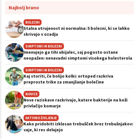
Najbolj brano
BOLEZNI
Stalna utrujenost ni normalna: 5 bolezni, ki se lahko
skrivajo v ozadju
SIMPTOMI IN BOLEZNI
Imenujejo ga tihi ubijalec, saj pogosto ostane
neopažen: nenavadni simptomi visokega holesterola
SIMPTOMI IN BOLEZNI
Kaj storiti, če bolijo kolki: ortoped razkriva
preproste trike za zmanjšanje bolečine
NOVICE
Nove raziskave razkrivajo, katere bakterije na koži
privlačijo komarje
AKTIVNO ŽIVLJENJE
Kako pridobiti izklesan trebušček brez trebušnjakov:
vaje, ki res delujejo