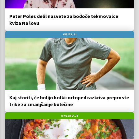
Peter Poles delil nasvete za bodoče tekmovalce
kviza Na lovu
VIZITA.SI
Kaj storiti, če bolijo kolki: ortoped razkriva preproste
trike za zmanjšanje bolečine
OKUSNO.JE