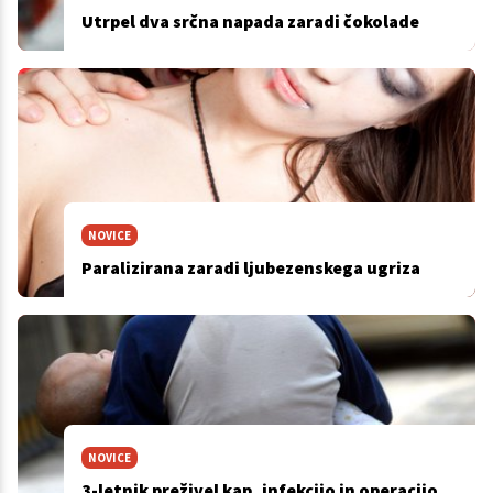
Utrpel dva srčna napada zaradi čokolade
NOVICE
Paralizirana zaradi ljubezenskega ugriza
NOVICE
3-letnik preživel kap, infekcijo in operacijo