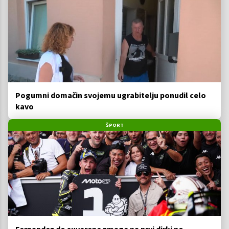
Pogumni domačin svojemu ugrabitelju ponudil celo
kavo
ŠPORT
Fernandez do suverene zmage na prvi dirki po