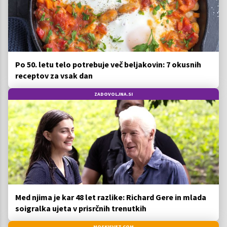
Po 50. letu telo potrebuje več beljakovin: 7 okusnih
receptov za vsak dan
ZADOVOLJNA.SI
Med njima je kar 48 let razlike: Richard Gere in mlada
soigralka ujeta v prisrčnih trenutkih
MOSKISVET.COM