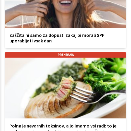
Zaščita ni samo za dopust: zakaj bi morali SPF
uporabljati vsak dan
PREHRANA
Polna je nevarnih toksinov, a jo imamo vsi radi: to je