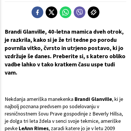
Brandi Glanville, 40-letna mamica dveh otrok,
je razkrila, kako si je že tri tedne po porodu
povrnila vitko, čvrsto in utrjeno postavo, ki jo
vzdržuje še danes. Preberite si, s katero obliko
vadbe lahko v tako kratkem času uspe tudi
vam.
Nekdanja ameriška manekenka
Brandi Glanville
, ki je
najbolj poznana predvsem po sodelovanju v
resničnostnem šovu Prave gospodinje z Beverly Hillsa,
je dolga tri leta ždela v senci svoje tekmice, ameriške
pevke
LeAnn Rimes
, zaradi katere jo je v letu 2009