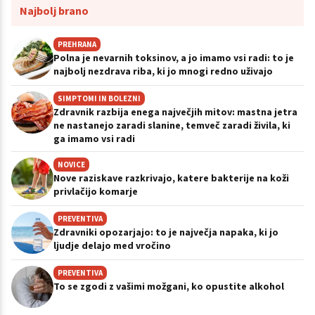
Najbolj brano
PREHRANA
Polna je nevarnih toksinov, a jo imamo vsi radi: to je
najbolj nezdrava riba, ki jo mnogi redno uživajo
SIMPTOMI IN BOLEZNI
Zdravnik razbija enega največjih mitov: mastna jetra
ne nastanejo zaradi slanine, temveč zaradi živila, ki
ga imamo vsi radi
NOVICE
Nove raziskave razkrivajo, katere bakterije na koži
privlačijo komarje
PREVENTIVA
Zdravniki opozarjajo: to je največja napaka, ki jo
ljudje delajo med vročino
PREVENTIVA
To se zgodi z vašimi možgani, ko opustite alkohol