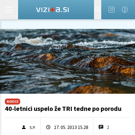
NOVICE
40-letnici uspelo že TRI tedne po porodu
17. 05. 2013 15.28
2
S.P.