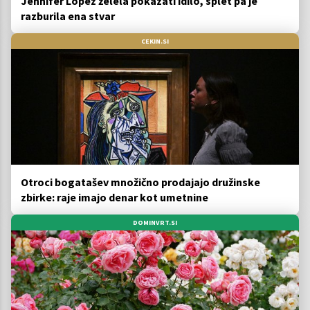
Jennifer Lopez želela pokazati idilo, splet pa je
razburila ena stvar
CEKIN.SI
Otroci bogatašev množično prodajajo družinske
zbirke: raje imajo denar kot umetnine
DOMINVRT.SI