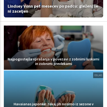
Lindsey Vonn pet mesecev po padcu: gleženj še
ni zaceljen
Najpogostejša vprašanja v povezavi z zobnimi luskami
in zobnimi prevlekami
OGLAS
Havaianas japonke: zakaj jih nosimo iz sezone v