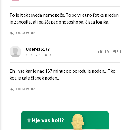
To je itak seveda nemogoče. To so vrjetno fotke preden
je zanosila, ali pa ščepec photoshopa, čista logika.
ODGOVORI
User436177
19
1
18. 05. 2013 10.09
Eh... vse kar je nad 157 minut po porodu je poden... Tko
kot je tale članek poden...
ODGOVORI
Kje vas boli?