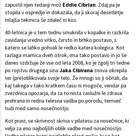
zapustil njen tedanji mož
Eddie Cibrian
. Zdaj pa je
stopila v ospredje in dokazala, da ji skoraj desetletje
mlajša tekmica še zdaleč ni kos.
40-letnica je v tem tednu smuknila v kopalke in razkrila
zavidanja vredno vitko, čvrsto in brhko postavo, s
katero se lahko pohvali le redko katera kolegica. Kot
razlaga mamica dveh otrok, ima tako postavo in jo še
danes vzdržuje že vse od leta 2008, ko je zgolj tri tedne
po rojstvu drugega sina
Jaka Cibirana
znova okrepila
ter (pre)oblikovala svoje telo. Že mnogi so ji očitali, da
kaj takega v tako kratkem času ni mogoče, vendar pa
zvezdnica opozarja, da za to nista zaslužni le zdrava
prehrana in redna telesna vadba po porodu, temveč
tudi med samo nosečnostjo.
Kot pravi, se skrivnost skriva v pilatesu za nosečnice, ki
velja za eno najboljših oblik vadbe med nosečnostjo.
Vadba pilates krepi najgloblje plasti mišic, ki so kot