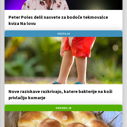
Peter Poles delil nasvete za bodoče tekmovalce
kviza Na lovu
VIZITA.SI
Nove raziskave razkrivajo, katere bakterije na koži
privlačijo komarje
OKUSNO.JE