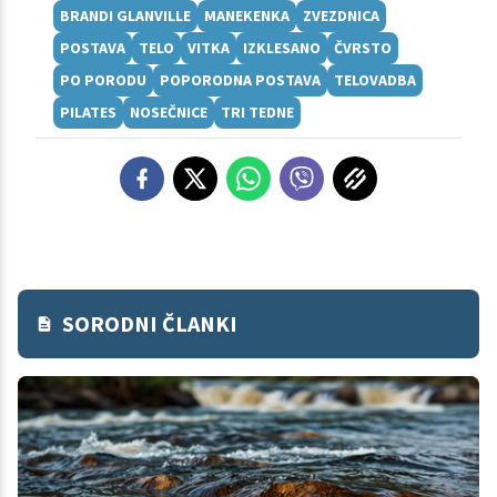
BRANDI GLANVILLE
MANEKENKA
ZVEZDNICA
POSTAVA
TELO
VITKA
IZKLESANO
ČVRSTO
PO PORODU
POPORODNA POSTAVA
TELOVADBA
PILATES
NOSEČNICE
TRI TEDNE
SORODNI ČLANKI