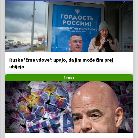
Ruske 'črne vdove': upajo, da jim može čim prej
ubijejo
ŠPORT