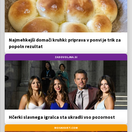
Najmehkejši domači kruhki: priprava v ponvi je trik za
popoln rezultat
ZADOVOLJNA.SI
Hčerki slavnega igralca sta ukradli vso pozornost
MOSKISVET.COM