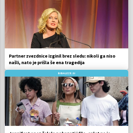
Partner zvezdnice izginil brez sledu: nikoli ga niso
našli, nato je prišla še ena tragedija
BIBALEZE.SI