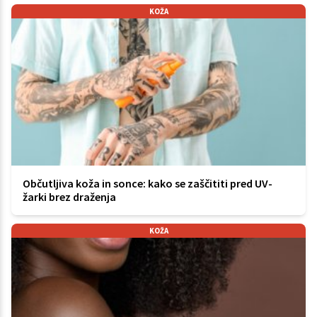
KOŽA
Občutljiva koža in sonce: kako se zaščititi pred UV-
žarki brez draženja
KOŽA