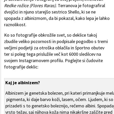
Redke rožice (Flores Raras)
. Terranova je fotografiral
dvojčici in njuno starejšo sestrico Shello, ki se ne
spopada z albinizmom, da bi pokazal, kako lepa je lahko
raznolikost.
Ko so fotografije obkrožile svet, so deklice takoj
zbudile veliko pozornosti in podpisale pogodbo s tremi
večjimi podjetji za otroška oblačila in športno obutev
ter si poleg tega prislužile več kot 6000 sledilcev na
svojem Instagramovem profilu. Poglejte si čudovite
fotografije deklic:
Kaj je albinizem?
Albinizem je genetska bolezen, pri kateri primanjkuje mel
pigmenta, ki daje barvo koži, lasem, očem. Ljudem, ki so
prizadeti s to genetsko boleznijo, rečemo albini. Spopada
vrsto težav, saj njihova koža nima nikakršne zaščite pred