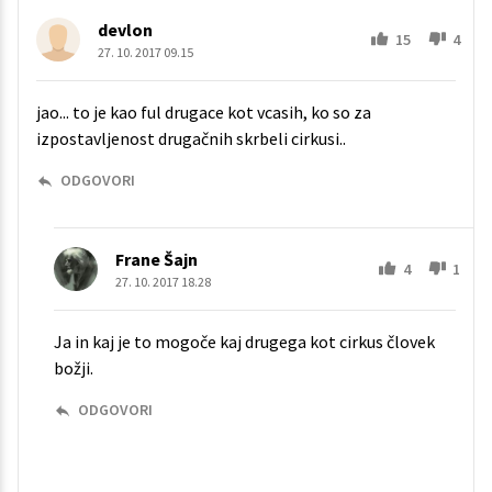
devlon
15
4
27. 10. 2017 09.15
jao... to je kao ful drugace kot vcasih, ko so za
izpostavljenost drugačnih skrbeli cirkusi..
ODGOVORI
Frane Šajn
4
1
27. 10. 2017 18.28
Ja in kaj je to mogoče kaj drugega kot cirkus človek
božji.
ODGOVORI