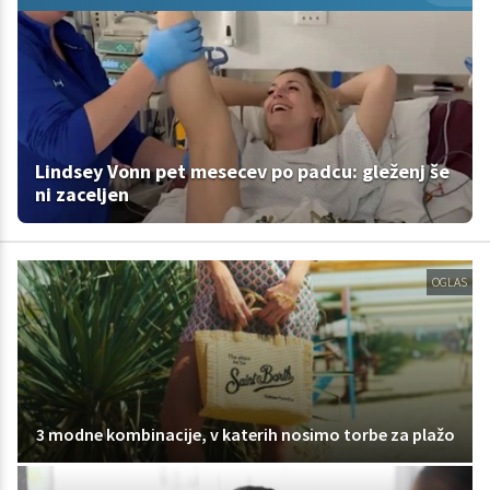
Lindsey Vonn pet mesecev po padcu: gleženj še
ni zaceljen
OGLAS
3 modne kombinacije, v katerih nosimo torbe za plažo