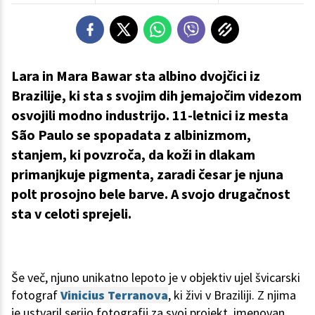
Lara in Mara Bawar sta albino dvojčici iz
Brazilije, ki sta s svojim dih jemajočim videzom
osvojili modno industrijo. 11-letnici iz mesta
São Paulo se spopadata z albinizmom,
stanjem, ki povzroča, da koži in dlakam
primanjkuje pigmenta, zaradi česar je njuna
polt prosojno bele barve. A svojo drugačnost
sta v celoti sprejeli.
Še več, njuno unikatno lepoto je v objektiv ujel švicarski
fotograf
Vinicius Terranova
, ki živi v Braziliji. Z njima
je ustvaril serijo fotografij za svoj projekt, imenovan