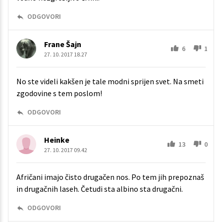
ODGOVORI
Frane Šajn
6
1
27. 10. 2017 18.27
No ste videli kakšen je tale modni sprijen svet. Na smeti
zgodovine s tem poslom!
ODGOVORI
Heinke
13
0
27. 10. 2017 09.42
Afričani imajo čisto drugačen nos. Po tem jih prepoznaš
in drugačnih laseh. Četudi sta albino sta drugačni.
ODGOVORI