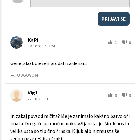
PRIJAVI SE
KaPi
1
0
28. 10. 2017 07.24
Genetsko bolezen prodali za denar...
ODGOVORI
Vig1
3
3
27. 10. 2017 19.11
In zakaj povsod mižita? Me je zanimalo kakšno barvo oči
imata. Drugače pa močno nakravžljani lasje, širok nos in
velika usta so tipično črnska. Kljub albinizmu sta še
vedno nezgrešljivo črnki.