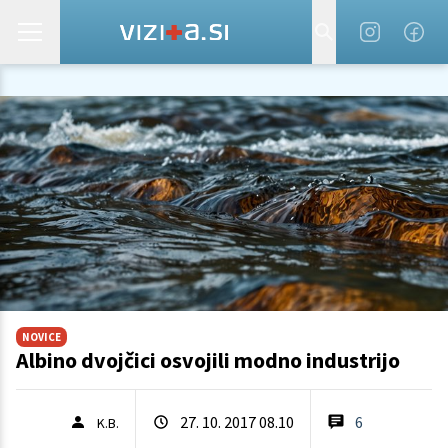
NOVICE
Albino dvojčici osvojili modno industrijo
27. 10. 2017 08.10
6
K.B.