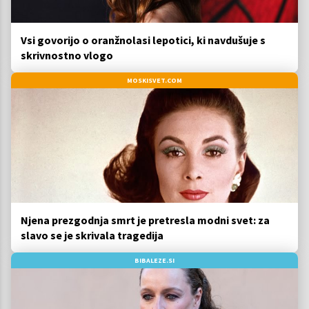
Vsi govorijo o oranžnolasi lepotici, ki navdušuje s
skrivnostno vlogo
MOSKISVET.COM
Njena prezgodnja smrt je pretresla modni svet: za
slavo se je skrivala tragedija
BIBALEZE.SI