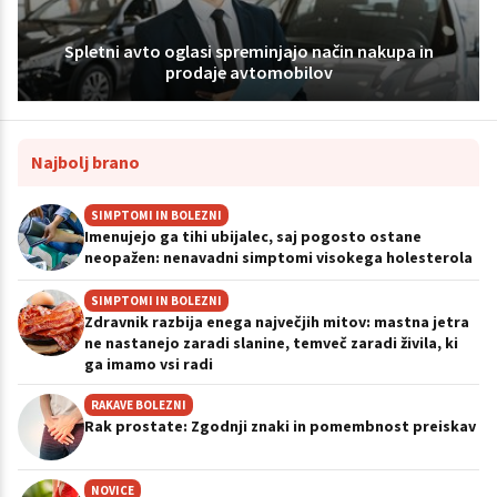
Spletni avto oglasi spreminjajo način nakupa in
prodaje avtomobilov
Najbolj brano
SIMPTOMI IN BOLEZNI
Imenujejo ga tihi ubijalec, saj pogosto ostane
neopažen: nenavadni simptomi visokega holesterola
SIMPTOMI IN BOLEZNI
Zdravnik razbija enega največjih mitov: mastna jetra
ne nastanejo zaradi slanine, temveč zaradi živila, ki
ga imamo vsi radi
RAKAVE BOLEZNI
Rak prostate: Zgodnji znaki in pomembnost preiskav
NOVICE