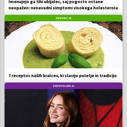
Imenujejo ga tihi ubijalec, saj pogosto ostane
neopažen: nenavadni simptomi visokega holesterola
OKUSNO.JE
7 receptov naših bralcev, ki slavijo poletje in tradicijo
ZADOVOLJNA.SI