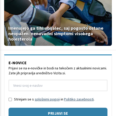
Imenujejo ga tihi ubijalec, saj pogosto ostane
neopažen: nenavadni simptomi visokega
holesterola
E-NOVICE
Prijavi se na e-novičke in bodi na tekočem z aktualnimi novicami.
Zate jih pripravlja uredništvo Vizita.si.
Strinjam se s
splošnimi pogoji
in
Politiko zasebnosti
.
PRIJAVI SE