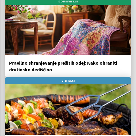
DOMINVRT.SI
Pravilno shranjevanje prešitih odej: Kako ohraniti
družinsko dediščino
VIZITA.SI