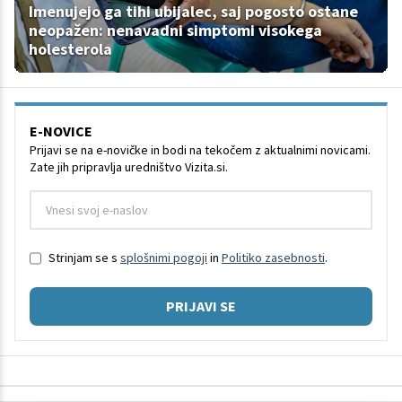
Imenujejo ga tihi ubijalec, saj pogosto ostane
neopažen: nenavadni simptomi visokega
holesterola
E-NOVICE
Prijavi se na e-novičke in bodi na tekočem z aktualnimi novicami.
Zate jih pripravlja uredništvo Vizita.si.
Strinjam se s
splošnimi pogoji
in
Politiko zasebnosti
.
PRIJAVI SE