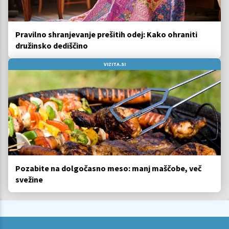
Pravilno shranjevanje prešitih odej: Kako ohraniti
družinsko dediščino
VIZITA.SI
Pozabite na dolgočasno meso: manj maščobe, več
svežine