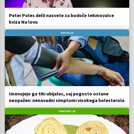
Peter Poles delil nasvete za bodoče tekmovalce
kviza Na lovu
VIZITA.SI
Imenujejo ga tihi ubijalec, saj pogosto ostane
neopažen: nenavadni simptomi visokega holesterola
OKUSNO.JE