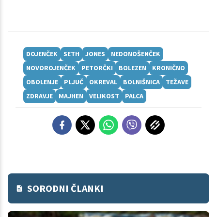
DOJENČEK
SETH
JONES
NEDONOŠENČEK
NOVOROJENČEK
PETORČKI
BOLEZEN
KRONIČNO
OBOLENJE
PLJUČ
OKREVAL
BOLNIŠNICA
TEŽAVE
ZDRAVJE
MAJHEN
VELIKOST
PALCA
SORODNI ČLANKI