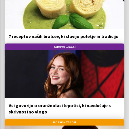
7 receptov naših bralcev, ki slavijo poletje in tradicijo
ZADOVOLJNA.SI
Vsi govorijo o oranžnolasi lepotici, ki navdušuje s
skrivnostno vlogo
MOSKISVET.COM