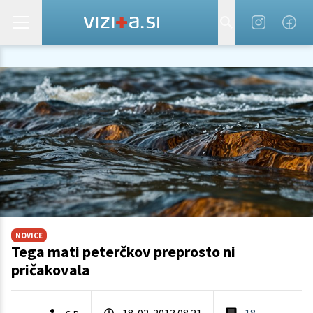
NOVICE
Tega mati peterčkov preprosto ni
pričakovala
18. 02. 2013 08.21
18