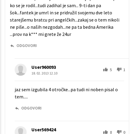
ko se je rodil...tudi zadihal je sam... 9-ti dan pa
šok...fantek je umrl in se pridružil svojemu dve leto
starejšemu bratcu pri angelčkih...zakaj se o tem nikoli
ne piše...o naših nezgodah...ne pa ta bedna Amerika
...prov na k*** mi grete že 24ur
ODGOVORI
User960093
5
1
18. 02. 2013 12.10
jaz sem izgubila 4 otročke...pa tudi ni noben pisal o
tem.....
ODGOVORI
User569424
8
0