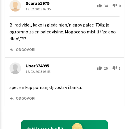
Scarab1979
34
0
18. 02. 2013 09.35
Bi rad videl, kako izgleda njen/njegov palec. 700g je
ogromno za en palec visine. Mogoce so mislili \'za eno
dlan\'?!?
ODGOVORI
User374995
26
1
18. 02. 2013 08.53
spet en kup pomanjkljivosti v članku....
ODGOVORI