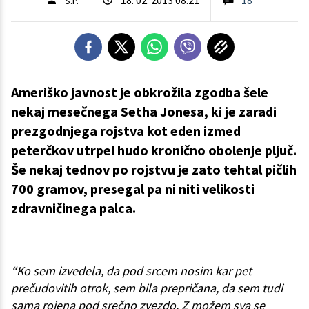
S.P.
Ameriško javnost je obkrožila zgodba šele
nekaj mesečnega Setha Jonesa, ki je zaradi
prezgodnjega rojstva kot eden izmed
peterčkov utrpel hudo kronično obolenje pljuč.
Še nekaj tednov po rojstvu je zato tehtal pičlih
700 gramov, presegal pa ni niti velikosti
zdravničinega palca.
“Ko sem izvedela, da pod srcem nosim kar pet
prečudovitih otrok, sem bila prepričana, da sem tudi
sama rojena pod srečno zvezdo. Z možem sva se