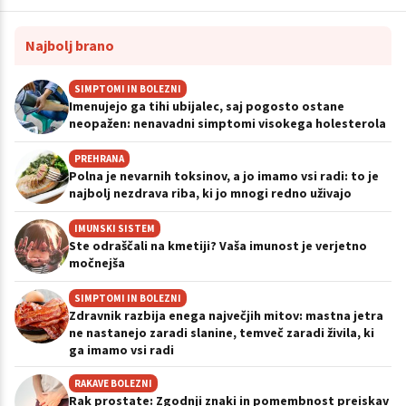
Najbolj brano
SIMPTOMI IN BOLEZNI
Imenujejo ga tihi ubijalec, saj pogosto ostane
neopažen: nenavadni simptomi visokega holesterola
PREHRANA
Polna je nevarnih toksinov, a jo imamo vsi radi: to je
najbolj nezdrava riba, ki jo mnogi redno uživajo
IMUNSKI SISTEM
Ste odraščali na kmetiji? Vaša imunost je verjetno
močnejša
SIMPTOMI IN BOLEZNI
Zdravnik razbija enega največjih mitov: mastna jetra
ne nastanejo zaradi slanine, temveč zaradi živila, ki
ga imamo vsi radi
RAKAVE BOLEZNI
Rak prostate: Zgodnji znaki in pomembnost preiskav