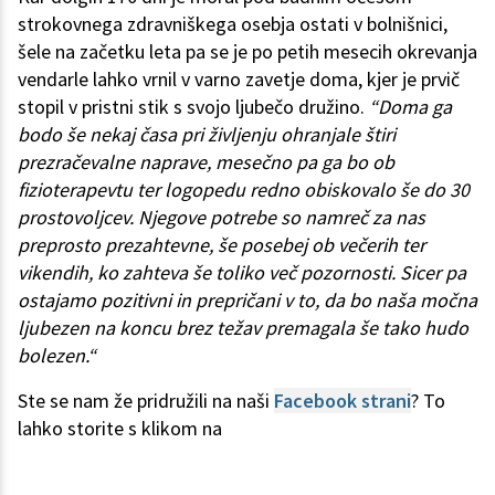
strokovnega zdravniškega osebja ostati v bolnišnici,
šele na začetku leta pa se je po petih mesecih okrevanja
vendarle lahko vrnil v varno zavetje doma, kjer je prvič
stopil v pristni stik s svojo ljubečo družino.
“Doma ga
bodo še nekaj časa pri življenju ohranjale štiri
prezračevalne naprave, mesečno pa ga bo ob
fizioterapevtu ter logopedu redno obiskovalo še do 30
prostovoljcev. Njegove potrebe so namreč za nas
preprosto prezahtevne, še posebej ob večerih ter
vikendih, ko zahteva še toliko več pozornosti. Sicer pa
ostajamo pozitivni in prepričani v to, da bo naša močna
ljubezen na koncu brez težav premagala še tako hudo
bolezen.“
Ste se nam že pridružili na naši
Facebook strani
? To
lahko storite s klikom na