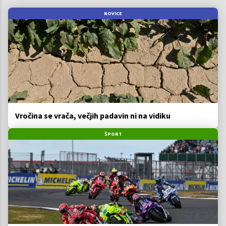
NOVICE
Vročina se vrača, večjih padavin ni na vidiku
ŠPORT