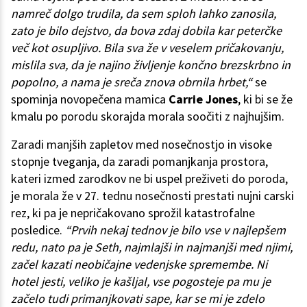
namreč dolgo trudila, da sem sploh lahko zanosila,
zato je bilo dejstvo, da bova zdaj dobila kar peterčke
več kot osupljivo. Bila sva že v veselem pričakovanju,
mislila sva, da je najino življenje končno brezskrbno in
popolno, a nama je sreča znova obrnila hrbet,“
se
spominja novopečena mamica
Carrie Jones
, ki bi se že
kmalu po porodu skorajda morala soočiti z najhujšim.
Zaradi manjših zapletov med nosečnostjo in visoke
stopnje tveganja, da zaradi pomanjkanja prostora,
kateri izmed zarodkov ne bi uspel preživeti do poroda,
je morala že v 27. tednu nosečnosti prestati nujni carski
rez, ki pa je nepričakovano sprožil katastrofalne
posledice.
“Prvih nekaj tednov je bilo vse v najlepšem
redu, nato pa je Seth, najmlajši in najmanjši med njimi,
začel kazati neobičajne vedenjske spremembe. Ni
hotel jesti, veliko je kašljal, vse pogosteje pa mu je
začelo tudi primanjkovati sape, kar se mi je zdelo