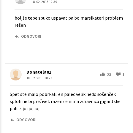
18. 02. 2013 12.39
boljše tebe spuko uspavat pa bo marsikateri problem
rešen
ODGOVORI
Donatela01
23
1
18. 02. 2013 10.23
Spet ste malo pobrkali. en palec velik nedonošenček
sploh ne bi preživel. razen če nima zdravnica gigantske
palce. joj joj joj
ODGOVORI