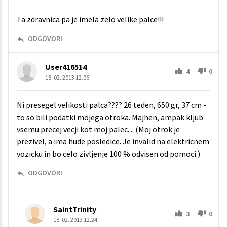
Ta zdravnica pa je imela zelo velike palce!!!
ODGOVORI
User416514
4
0
18. 02. 2013 12.06
Ni presegel velikosti palca???? 26 teden, 650 gr, 37 cm -
to so bili podatki mojega otroka. Majhen, ampak kljub
vsemu precej vecji kot moj palec.... (Moj otrok je
prezivel, a ima hude posledice. Je invalid na elektricnem
vozicku in bo celo zivljenje 100 % odvisen od pomoci.)
ODGOVORI
SaintTrinity
3
0
18. 02. 2013 12.24