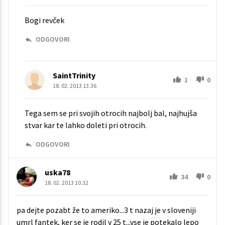
Bogi revček
ODGOVORI
SaintTrinity
1
0
18. 02. 2013 13.36
Tega sem se pri svojih otrocih najbolj bal, najhujša
stvar kar te lahko doleti pri otrocih.
ODGOVORI
uska78
34
0
18. 02. 2013 10.32
pa dejte pozabt že to ameriko...3 t nazaj je v sloveniji
umrl fantek, ker se je rodil v 25 t...vse je potekalo lepo