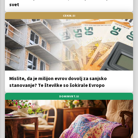
svet
CEKIN.SI
Mislite, da je milijon evrov dovolj za sanjsko
stanovanje? Te številke so šokirale Evropo
DOMINVRT.SI