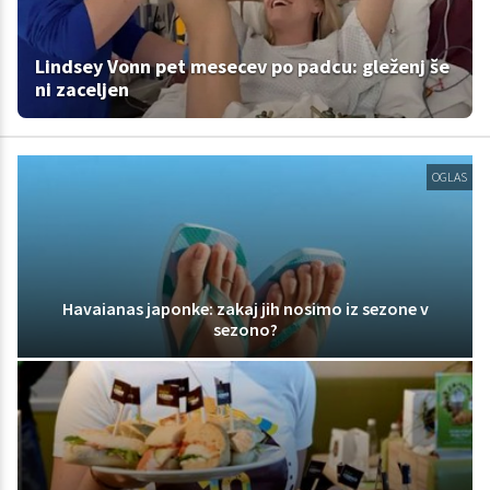
Lindsey Vonn pet mesecev po padcu: gleženj še
ni zaceljen
OGLAS
Havaianas japonke: zakaj jih nosimo iz sezone v
sezono?