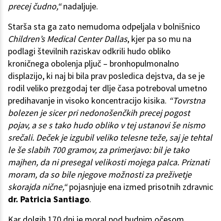
precej čudno,“
nadaljuje.
Starša sta ga zato nemudoma odpeljala v bolnišnico
Children’s Medical Center Dallas
, kjer pa so mu na
podlagi številnih raziskav odkrili hudo obliko
kroničnega obolenja pljuč – bronhopulmonalno
displazijo, ki naj bi bila prav posledica dejstva, da se je
rodil veliko prezgodaj ter dlje časa potreboval umetno
predihavanje in visoko koncentracijo kisika.
“Tovrstna
bolezen je sicer pri nedonošenčkih precej pogost
pojav, a se s tako hudo obliko v tej ustanovi še nismo
srečali. Deček je izgubil veliko telesne teže, saj je tehtal
le še slabih 700 gramov, za primerjavo: bil je tako
majhen, da ni presegal velikosti mojega palca. Priznati
moram, da so bile njegove možnosti za preživetje
skorajda nične,“
pojasnjuje ena izmed prisotnih zdravnic
dr. Patricia Santiago
.
Kar dolgih 170 dni je moral pod budnim očesom