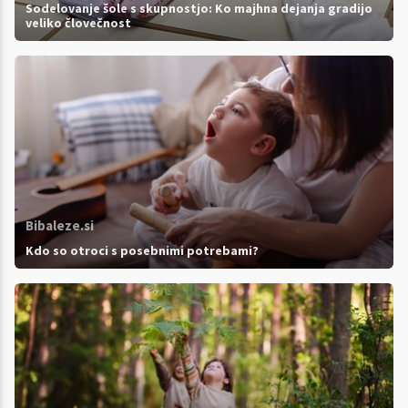
Sodelovanje šole s skupnostjo: Ko majhna dejanja gradijo
veliko človečnost
Bibaleze.si
Kdo so otroci s posebnimi potrebami?