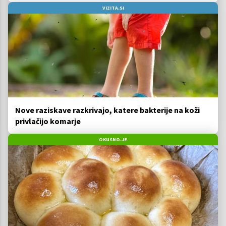
VIZITA.SI
Nove raziskave razkrivajo, katere bakterije na koži
privlačijo komarje
OKUSNO.JE