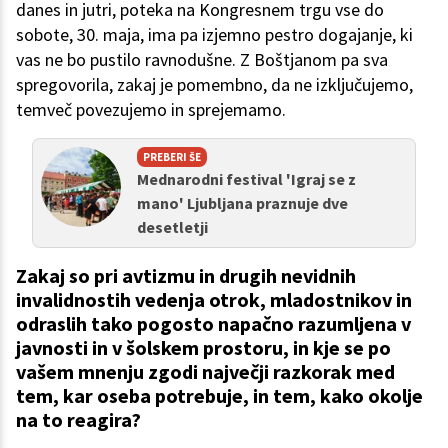
danes in jutri, poteka na Kongresnem trgu vse do
sobote, 30. maja, ima pa izjemno pestro dogajanje, ki
vas ne bo pustilo ravnodušne. Z Boštjanom pa sva
spregovorila, zakaj je pomembno, da ne izključujemo,
temveč povezujemo in sprejemamo.
PREBERI ŠE
Mednarodni festival 'Igraj se z
mano' Ljubljana praznuje dve
desetletji
Zakaj so pri avtizmu in drugih nevidnih
invalidnostih vedenja otrok, mladostnikov in
odraslih tako pogosto napačno razumljena v
javnosti in v šolskem prostoru, in kje se po
vašem mnenju zgodi največji razkorak med
tem, kar oseba potrebuje, in tem, kako okolje
na to reagira?