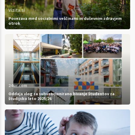
Vizita.si
Povezava med socialnimi veščinami in duševnim zdravjem
otrok
24ur.com
Oddaja vlog za subvencionirano bivanje študentov za
študijsko leto 2025/26