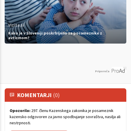
Vizita.si
Kako je v Sloveniji poskrbljeno za posameznike z
avtizmom?
Priporoča
KOMENTARJI
(0)
Opozorilo:
297. členu Kazenskega zakonika je posameznik
kazensko odgovoren za javno spodbujanje sovraštva, nasilja ali
nestrpnosti.