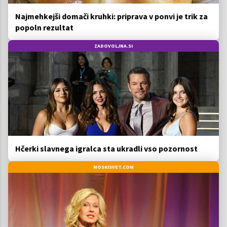
Najmehkejši domači kruhki: priprava v ponvi je trik za
popoln rezultat
ZADOVOLJNA.SI
Hčerki slavnega igralca sta ukradli vso pozornost
MOSKISVET.COM