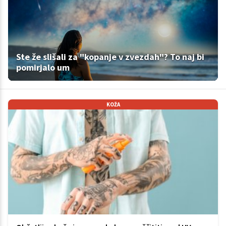
Ste že slišali za "kopanje v zvezdah"? To naj bi
pomirjalo um
KOŽA