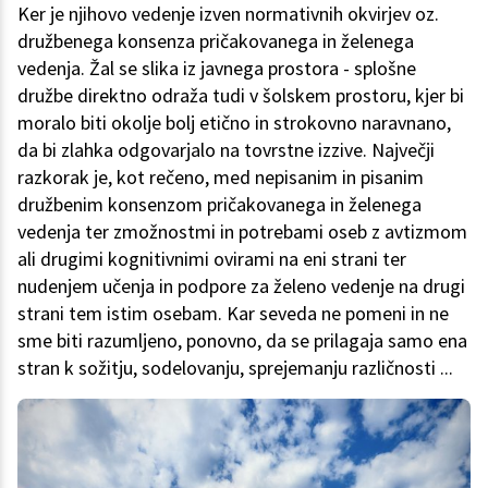
Ker je njihovo vedenje izven normativnih okvirjev oz.
družbenega konsenza pričakovanega in želenega
vedenja. Žal se slika iz javnega prostora - splošne
družbe direktno odraža tudi v šolskem prostoru, kjer bi
moralo biti okolje bolj etično in strokovno naravnano,
da bi zlahka odgovarjalo na tovrstne izzive. Največji
razkorak je, kot rečeno, med nepisanim in pisanim
družbenim konsenzom pričakovanega in želenega
vedenja ter zmožnostmi in potrebami oseb z avtizmom
ali drugimi kognitivnimi ovirami na eni strani ter
nudenjem učenja in podpore za želeno vedenje na drugi
strani tem istim osebam. Kar seveda ne pomeni in ne
sme biti razumljeno, ponovno, da se prilagaja samo ena
stran k sožitju, sodelovanju, sprejemanju različnosti ...