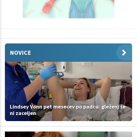
NOVICE
Lindsey Vonn pet mesecev po padcu: gleženj še
ni zaceljen