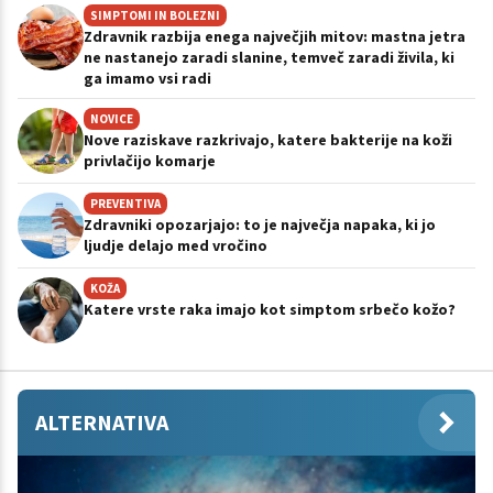
SIMPTOMI IN BOLEZNI
Zdravnik razbija enega največjih mitov: mastna jetra
ne nastanejo zaradi slanine, temveč zaradi živila, ki
ga imamo vsi radi
NOVICE
Nove raziskave razkrivajo, katere bakterije na koži
privlačijo komarje
PREVENTIVA
Zdravniki opozarjajo: to je največja napaka, ki jo
ljudje delajo med vročino
KOŽA
Katere vrste raka imajo kot simptom srbečo kožo?
ALTERNATIVA