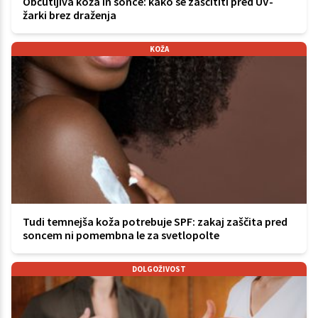
Občutljiva koža in sonce: kako se zaščititi pred UV-
žarki brez draženja
KOŽA
Tudi temnejša koža potrebuje SPF: zakaj zaščita pred
soncem ni pomembna le za svetlopolte
DOLGOŽIVOST