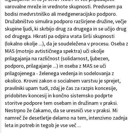
varovalne mreže in vrednote skupnosti. Predvsem pa
bodisi medvrstniško ali medgeneracijsko podporo.
Družabništvo simulira podporo razširjene družine, večje
skupine ljudi, ki skrbijo drug za drugega in se učijo drug
od drugega. Hkrati pa odpira vrata širši skupnosti
(lokalno okolje ...), da je soudeležena v procesu. Oseba z
MAS (motnjo avtističnega spektra) uči okolje
prilagajanja na različnost (solidarnost, ljubezen,
podporo, prilagajanje ...) in oseba z MAS se uči
prilagojenega - želenega vedenja in sodelovanja z
okolico. Krovni zakon o socialnem varstvu je sprejet,
pravilniki upam tudi, zdaj je čas za razpis koncesije,
pridobitev koncesij in končno sistemsko podprte
storitve podpore tem osebam in družinam v praksi.
Nestrpno že čakamo, da se uresniči vse v praksi. Mi
namreč že desetletje delamo na tem, intenzivno zadnja
leta in potreb in tegob je vse več ...