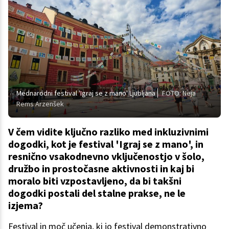
Mednarodni festival 'Igraj se z mano' Ljubljana
FOTO: Neja
Rems Arzenšek
V čem vidite ključno razliko med inkluzivnimi
dogodki, kot je festival 'Igraj se z mano', in
resnično vsakodnevno vključenostjo v šolo,
družbo in prostočasne aktivnosti in kaj bi
moralo biti vzpostavljeno, da bi takšni
dogodki postali del stalne prakse, ne le
izjema?
Festival in moč učenja, ki jo festival demonstrativno