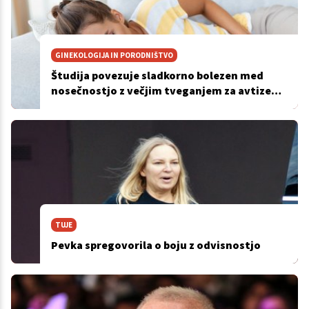
GINEKOLOGIJA IN PORODNIŠTVO
Študija povezuje sladkorno bolezen med
nosečnostjo z večjim tveganjem za avtizem
in ADHD pri otrocih
TUJE
Pevka spregovorila o boju z odvisnostjo