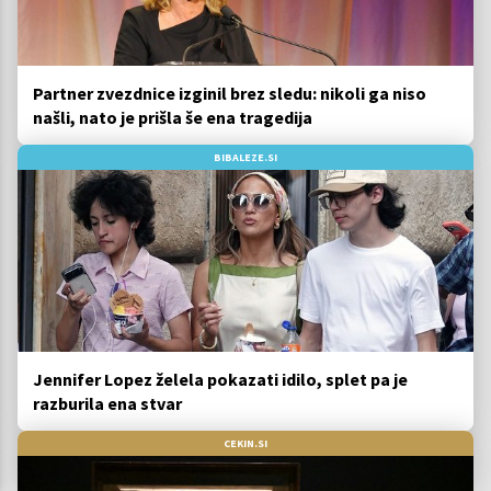
Partner zvezdnice izginil brez sledu: nikoli ga niso
našli, nato je prišla še ena tragedija
BIBALEZE.SI
Jennifer Lopez želela pokazati idilo, splet pa je
razburila ena stvar
CEKIN.SI