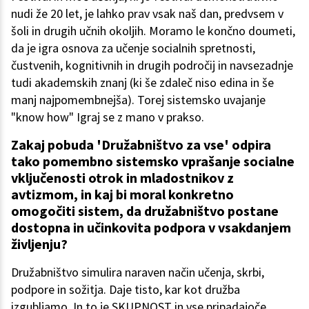
nudi že 20 let, je lahko prav vsak naš dan, predvsem v
šoli in drugih učnih okoljih. Moramo le končno doumeti,
da je igra osnova za učenje socialnih spretnosti,
čustvenih, kognitivnih in drugih področij in navsezadnje
tudi akademskih znanj (ki še zdaleč niso edina in še
manj najpomembnejša). Torej sistemsko uvajanje
"know how" Igraj se z mano v prakso.
Zakaj pobuda 'Družabništvo za vse' odpira
tako pomembno sistemsko vprašanje socialne
vključenosti otrok in mladostnikov z
avtizmom, in kaj bi moral konkretno
omogočiti sistem, da družabništvo postane
dostopna in učinkovita podpora v vsakdanjem
življenju?
Družabništvo simulira naraven način učenja, skrbi,
podpore in sožitja. Daje tisto, kar kot družba
izgubljamo. In to je SKUPNOST in vse pripadajoče