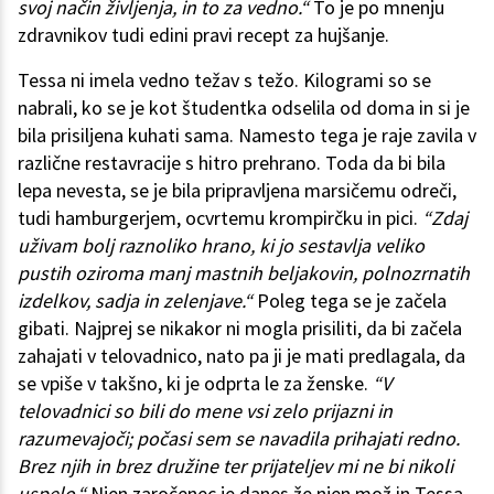
svoj način življenja, in to za vedno.“
To je po mnenju
zdravnikov tudi edini pravi recept za hujšanje.
Tessa ni imela vedno težav s težo. Kilogrami so se
nabrali, ko se je kot študentka odselila od doma in si je
bila prisiljena kuhati sama. Namesto tega je raje zavila v
različne restavracije s hitro prehrano. Toda da bi bila
lepa nevesta, se je bila pripravljena marsičemu odreči,
tudi hamburgerjem, ocvrtemu krompirčku in pici.
“Zdaj
uživam bolj raznoliko hrano, ki jo sestavlja veliko
pustih oziroma manj mastnih beljakovin, polnozrnatih
izdelkov, sadja in zelenjave.“
Poleg tega se je začela
gibati. Najprej se nikakor ni mogla prisiliti, da bi začela
zahajati v telovadnico, nato pa ji je mati predlagala, da
se vpiše v takšno, ki je odprta le za ženske.
“V
telovadnici so bili do mene vsi zelo prijazni in
razumevajoči; počasi sem se navadila prihajati redno.
Brez njih in brez družine ter prijateljev mi ne bi nikoli
uspelo.“
Njen zaročenec je danes že njen mož in Tessa