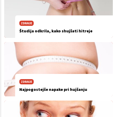
ZDRAVJE
Študija odkrila, kako shujšati hitreje
ZDRAVJE
Najpogostejše napake pri hujšanju