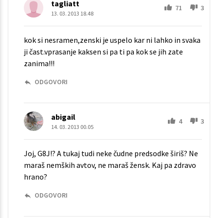
tagliatt
71
3
13. 03. 2013 18.48
kok si nesramen,zenski je uspelo kar ni lahko in svaka
ji čast.vprasanje kaksen si pa ti pa kok se jih zate
zanima!!!
ODGOVORI
abigail
4
3
14. 03. 2013 00.05
Joj, G8J!? A tukaj tudi neke čudne predsodke širiš? Ne
maraš nemških avtov, ne maraš žensk. Kaj pa zdravo
hrano?
ODGOVORI