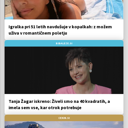
Igralka pri 51 letih navdušuje v kopalkah: z možem
uživa v romantičnem poletju
BIBALEZE.SI
Tanja Žagar iskreno: Živeli smo na 40 kvadratih, a
imela sem vse, kar otrok potrebuje
CEKIN.SI