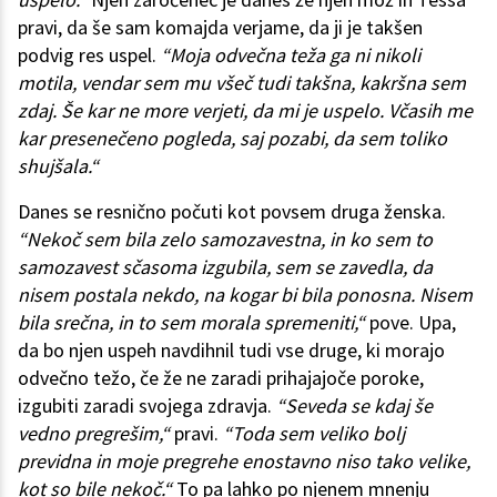
pravi, da še sam komajda verjame, da ji je takšen
podvig res uspel.
“Moja odvečna teža ga ni nikoli
motila, vendar sem mu všeč tudi takšna, kakršna sem
zdaj. Še kar ne more verjeti, da mi je uspelo. Včasih me
kar presenečeno pogleda, saj pozabi, da sem toliko
shujšala.“
Danes se resnično počuti kot povsem druga ženska.
“Nekoč sem bila zelo samozavestna, in ko sem to
samozavest sčasoma izgubila, sem se zavedla, da
nisem postala nekdo, na kogar bi bila ponosna. Nisem
bila srečna, in to sem morala spremeniti,“
pove. Upa,
da bo njen uspeh navdihnil tudi vse druge, ki morajo
odvečno težo, če že ne zaradi prihajajoče poroke,
izgubiti zaradi svojega zdravja.
“Seveda se kdaj še
vedno pregrešim,“
pravi.
“Toda sem veliko bolj
previdna in moje pregrehe enostavno niso tako velike,
kot so bile nekoč.“
To pa lahko po njenem mnenju