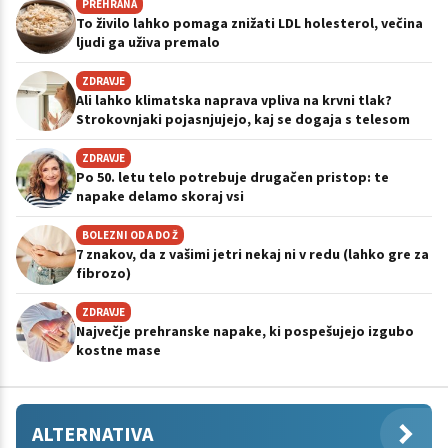
PREHRANA
To živilo lahko pomaga znižati LDL holesterol, večina
ljudi ga uživa premalo
ZDRAVJE
Ali lahko klimatska naprava vpliva na krvni tlak?
Strokovnjaki pojasnjujejo, kaj se dogaja s telesom
ZDRAVJE
Po 50. letu telo potrebuje drugačen pristop: te
napake delamo skoraj vsi
BOLEZNI OD A DO Ž
7 znakov, da z vašimi jetri nekaj ni v redu (lahko gre za
fibrozo)
ZDRAVJE
Največje prehranske napake, ki pospešujejo izgubo
kostne mase
ALTERNATIVA