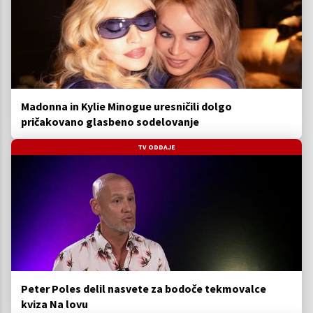
Madonna in Kylie Minogue uresničili dolgo
pričakovano glasbeno sodelovanje
TV ODDAJE
Peter Poles delil nasvete za bodoče tekmovalce
kviza Na lovu