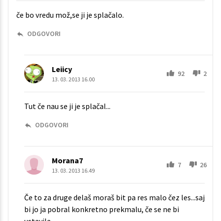
če bo vredu mož,se ji je splačalo.
ODGOVORI
Leiicy
92
2
13. 03. 2013 16.00
Tut če nau se ji je splačal...
ODGOVORI
Morana7
7
26
13. 03. 2013 16.49
Če to za druge delaš moraš bit pa res malo čez les...saj
bi jo ja pobral konkretno prekmalu, če se ne bi