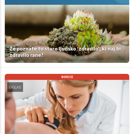
Že poznate to staro ljudsko 'zdravilo', ki naj bi
zdravilo rane?
NOVICE
OGLAS