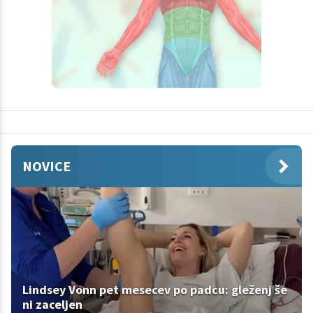
NOVICE
Lindsey Vonn pet mesecev po padcu: gleženj še
ni zaceljen