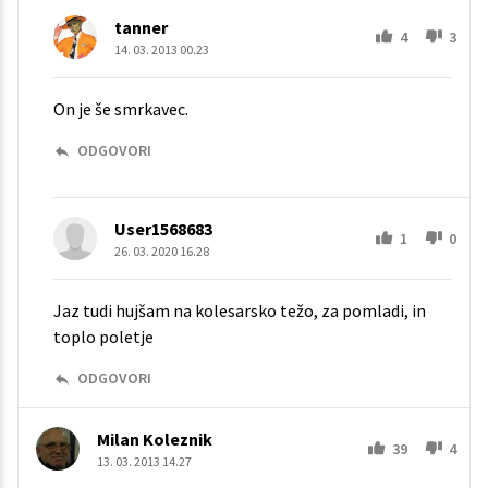
tanner
4
3
14. 03. 2013 00.23
On je še smrkavec.
ODGOVORI
User1568683
1
0
26. 03. 2020 16.28
Jaz tudi hujšam na kolesarsko težo, za pomladi, in
toplo poletje
ODGOVORI
Milan Koleznik
39
4
13. 03. 2013 14.27