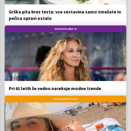
Grška pita brez testa: vse sestavine samo zmešate in
pečica opravi ostalo
ZADOVOLJNA.SI
Pri 61 letih še vedno narekuje modne trende
MOSKISVET.COM