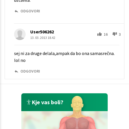
ustavila.
ODGOVORI
User506262
16
3
13. 03. 2013 18.42
sej ni za druge delala,ampak da bo ona samasrečna.
lol no
ODGOVORI
Kje vas boli?