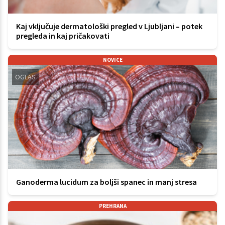
Kaj vključuje dermatološki pregled v Ljubljani – potek
pregleda in kaj pričakovati
NOVICE
OGLAS
Ganoderma lucidum za boljši spanec in manj stresa
PREHRANA