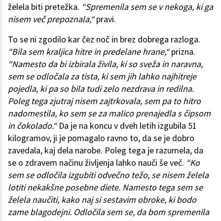
želela biti pretežka.
“Spremenila sem se v nekoga, ki ga
nisem več prepoznala,“
pravi.
To se ni zgodilo kar čez noč in brez dobrega razloga.
“Bila sem kraljica hitre in predelane hrane,“
prizna.
“Namesto da bi izbirala živila, ki so sveža in naravna,
sem se odločala za tista, ki sem jih lahko najhitreje
pojedla, ki pa so bila tudi zelo nezdrava in redilna.
Poleg tega zjutraj nisem zajtrkovala, sem pa to hitro
nadomestila, ko sem se za malico prenajedla s čipsom
in čokolado.“
Da je na koncu v dveh letih izgubila 51
kilogramov, ji je pomagalo ravno to, da se je dobro
zavedala, kaj dela narobe. Poleg tega je razumela, da
se o zdravem načinu življenja lahko nauči še več.
“Ko
sem se odločila izgubiti odvečno težo, se nisem želela
lotiti nekakšne posebne diete. Namesto tega sem se
želela naučiti, kako naj si sestavim obroke, ki bodo
zame blagodejni. Odločila sem se, da bom spremenila