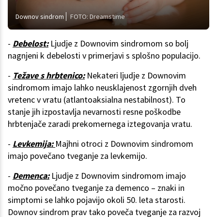
Downov sindrom
FOTO: Dreamstime
-
Debelost:
Ljudje z Downovim sindromom so bolj
nagnjeni k debelosti v primerjavi s splošno populacijo.
-
Težave s hrbtenico:
Nekateri ljudje z Downovim
sindromom imajo lahko neusklajenost zgornjih dveh
vretenc v vratu (atlantoaksialna nestabilnost). To
stanje jih izpostavlja nevarnosti resne poškodbe
hrbtenjače zaradi prekomernega iztegovanja vratu.
-
Levkemija:
Majhni otroci z Downovim sindromom
imajo povečano tveganje za levkemijo.
-
Demenca:
Ljudje z Downovim sindromom imajo
močno povečano tveganje za demenco – znaki in
simptomi se lahko pojavijo okoli 50. leta starosti.
Downov sindrom prav tako poveča tveganje za razvoj