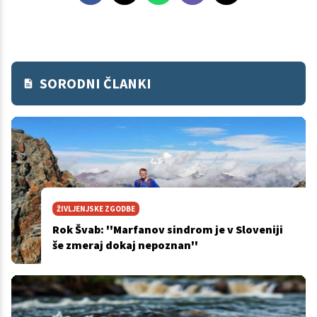
SORODNI ČLANKI
ŽIVLJENJSKE ZGODBE
Rok Švab: ''Marfanov sindrom je v Sloveniji
še zmeraj dokaj nepoznan''