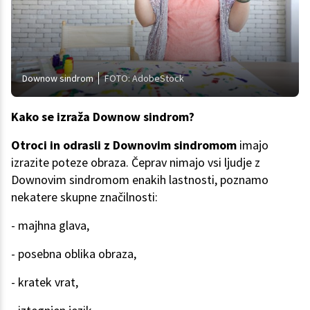
Downow sindrom
FOTO: AdobeStock
Kako se izraža Downow sindrom?
Otroci in odrasli z Downovim sindromom
imajo
izrazite poteze obraza. Čeprav nimajo vsi ljudje z
Downovim sindromom enakih lastnosti, poznamo
nekatere skupne značilnosti:
- majhna glava,
- posebna oblika obraza,
- kratek vrat,