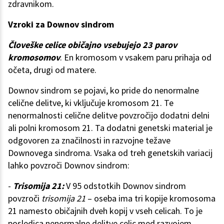
zdravnikom.
Vzroki za Downov sindrom
Človeške celice običajno vsebujejo 23 parov
kromosomov
. En kromosom v vsakem paru prihaja od
očeta, drugi od matere.
Downov sindrom se pojavi, ko pride do nenormalne
celične delitve, ki vključuje kromosom 21. Te
nenormalnosti celične delitve povzročijo dodatni delni
ali polni kromosom 21. Ta dodatni genetski material je
odgovoren za značilnosti in razvojne težave
Downovega sindroma. Vsaka od treh genetskih variacij
lahko povzroči Downov sindrom:
-
Trisomija 21:
V 95 odstotkih Downov sindrom
povzroči
trisomija 21
– oseba ima tri kopije kromosoma
21 namesto običajnih dveh kopij v vseh celicah. To je
posledica nenormalne delitve celic med razvojem