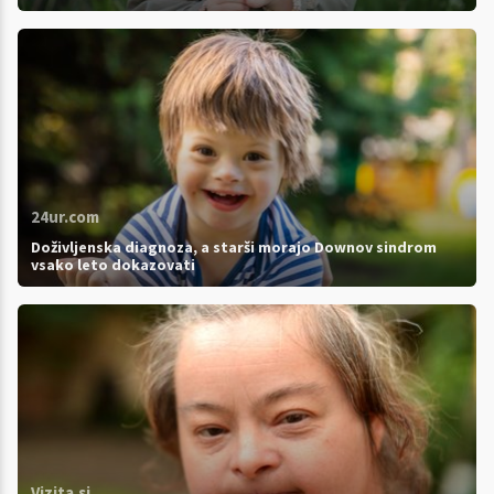
24ur.com
Doživljenska diagnoza, a starši morajo Downov sindrom
vsako leto dokazovati
Vizita.si