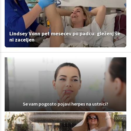
Lindsey Vonn pet mesecev po padcu: gleženj še
ni zaceljen
Se vam pogosto pojavi herpes na ustnici?
OGLAS