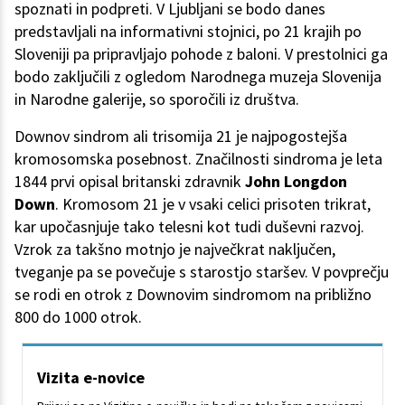
spoznati in podpreti. V Ljubljani se bodo danes
predstavljali na informativni stojnici, po 21 krajih po
Sloveniji pa pripravljajo pohode z baloni. V prestolnici ga
bodo zaključili z ogledom Narodnega muzeja Slovenija
in Narodne galerije, so sporočili iz društva.
Downov sindrom ali trisomija 21 je najpogostejša
kromosomska posebnost. Značilnosti sindroma je leta
1844 prvi opisal britanski zdravnik
John Longdon
Down
. Kromosom 21 je v vsaki celici prisoten trikrat,
kar upočasnjuje tako telesni kot tudi duševni razvoj.
Vzrok za takšno motnjo je največkrat naključen,
tveganje pa se povečuje s starostjo staršev. V povprečju
se rodi en otrok z Downovim sindromom na približno
800 do 1000 otrok.
Vizita e-novice