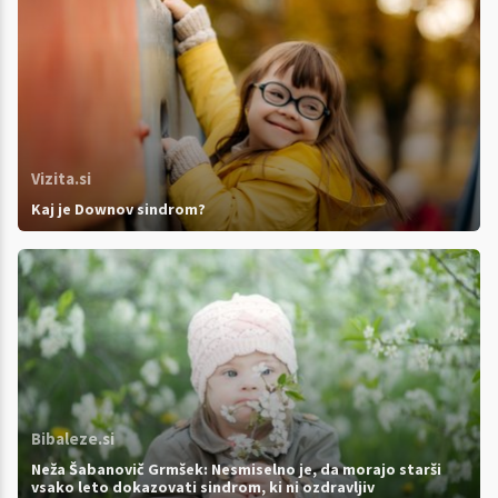
Vizita.si
Kaj je Downov sindrom?
Bibaleze.si
Neža Šabanovič Grmšek: Nesmiselno je, da morajo starši
vsako leto dokazovati sindrom, ki ni ozdravljiv