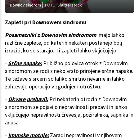
Downov sindrom
FOTO: Shutterstock
Zapleti pri Downowem sindromu
Posamezniki z Downovim sindromom
imajo lahko
različne zaplete, od katerih nekateri postanejo bolj
izraziti, ko se starajo. Ti zapleti lahko vključujejo:
-
Srčne napake:
Približno polovica otrok z Downovim
sindromom se rodi z neko vrsto prirojene srčne napake.
Te težave s srcem so lahko smrtno nevarne in lahko
zahtevajo operacijo v zgodnjem otroštvu.
-
Okvare prebavil:
Pri nekaterih otrocih z Downovim
sindromom se pojavijo nepravilnosti prebavil in lahko
vključujejo nepravilnosti črevesja, požiralnika, sapnika in
anusa.
-
Imunske motnje:
Zaradi nepravilnosti v njihovem