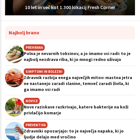
10 let in več kot 1.300 lokacij Fresh Corner
Najbolj brano
PREHRANA
Polna je nevarnih toksinov, a jo imamo vsi radi: to je
najbolj nezdrava riba, ki jo mnogi redno uživajo
SIMPTOMI IN BOLEZNI
Zdravnik razbija enega največjih mitov: mastna jetra
ne nastanejo zaradi slanine, temveč zaradi živila, ki
ga imamo vsi radi
NOVICE
Nove raziskave razkrivajo, katere bakterije na koži
privlačijo komarje
PREVENTIVA
Zdravniki opozarjajo: to je največja napaka, ki jo
ljudje delajo med vročino