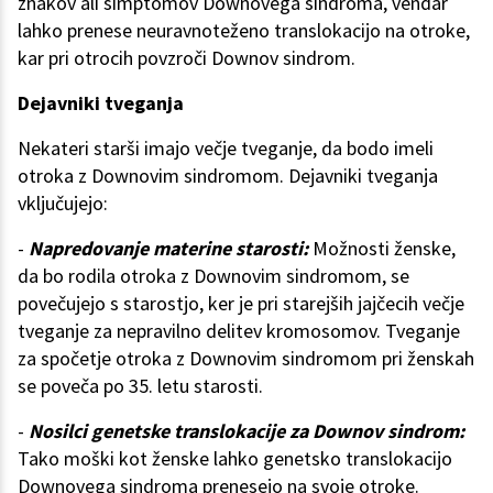
znakov ali simptomov Downovega sindroma, vendar
lahko prenese neuravnoteženo translokacijo na otroke,
kar pri otrocih povzroči Downov sindrom.
Dejavniki tveganja
Nekateri starši imajo večje tveganje, da bodo imeli
otroka z Downovim sindromom. Dejavniki tveganja
vključujejo:
-
Napredovanje materine starosti:
Možnosti ženske,
da bo rodila otroka z Downovim sindromom, se
povečujejo s starostjo, ker je pri starejših jajčecih večje
tveganje za nepravilno delitev kromosomov. Tveganje
za spočetje otroka z Downovim sindromom pri ženskah
se poveča po 35. letu starosti.
-
Nosilci genetske translokacije za Downov sindrom:
Tako moški kot ženske lahko genetsko translokacijo
Downovega sindroma prenesejo na svoje otroke.