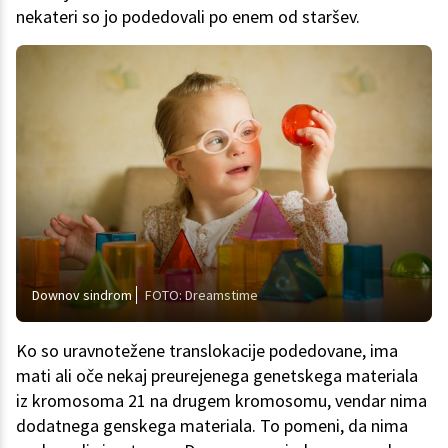
nekateri so jo podedovali po enem od staršev.
Downov sindrom
FOTO: Dreamstime
Ko so uravnotežene translokacije podedovane, ima
mati ali oče nekaj preurejenega genetskega materiala
iz kromosoma 21 na drugem kromosomu, vendar nima
dodatnega genskega materiala. To pomeni, da nima