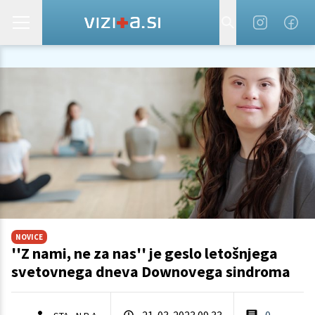
NOVICE
''Z nami, ne za nas'' je geslo letošnjega
svetovnega dneva Downovega sindroma
,
21. 03. 2023 09.33
0