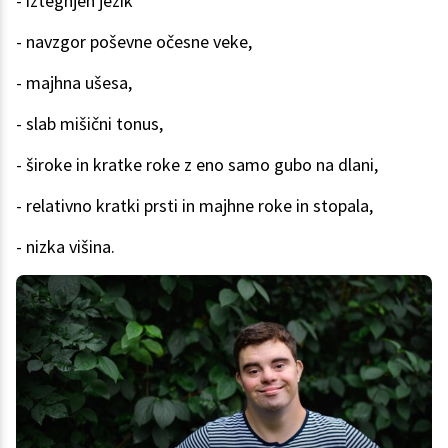
- iztegnjen jezik
- navzgor poševne očesne veke,
- majhna ušesa,
- slab mišični tonus,
- široke in kratke roke z eno samo gubo na dlani,
- relativno kratki prsti in majhne roke in stopala,
- nizka višina.