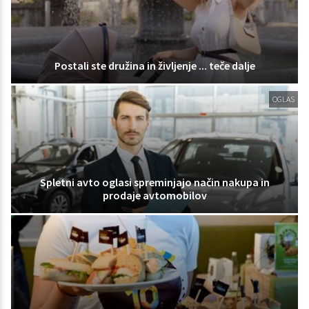
Postali ste družina in življenje ... teče dalje
OGLAS
Spletni avto oglasi spreminjajo način nakupa in
prodaje avtomobilov