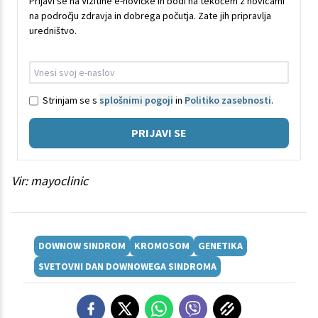
Prijavi se na Vizitine e-novičke in bodi na tekočem z novicami
na področju zdravja in dobrega počutja. Zate jih pripravlja
uredništvo.
Strinjam se s
splošnimi pogoji
in
Politiko zasebnosti
.
PRIJAVI SE
Vir: mayoclinic
DOWNOW SINDROM
KROMOSOM
GENETIKA
SVETOVNI DAN DOWNOWEGA SINDROMA