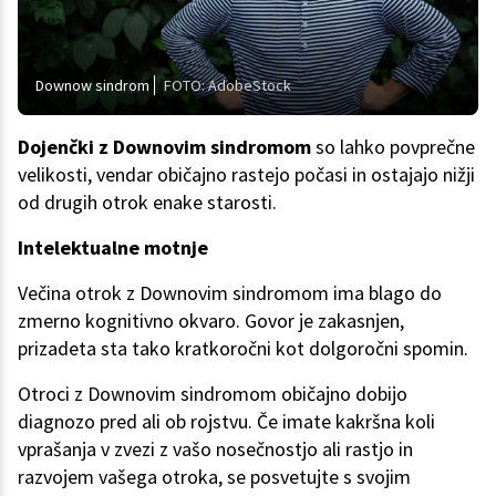
Downow sindrom
FOTO: AdobeStock
Dojenčki z Downovim sindromom
so lahko povprečne
velikosti, vendar običajno rastejo počasi in ostajajo nižji
od drugih otrok enake starosti.
Intelektualne motnje
Večina otrok z Downovim sindromom ima blago do
zmerno kognitivno okvaro. Govor je zakasnjen,
prizadeta sta tako kratkoročni kot dolgoročni spomin.
Otroci z Downovim sindromom običajno dobijo
diagnozo pred ali ob rojstvu. Če imate kakršna koli
vprašanja v zvezi z vašo nosečnostjo ali rastjo in
razvojem vašega otroka, se posvetujte s svojim