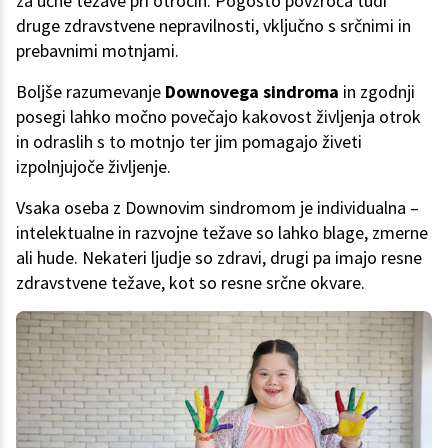
za učne težave pri otrocih. Pogosto povzroča tudi
druge zdravstvene nepravilnosti, vključno s srčnimi in
prebavnimi motnjami.
Boljše razumevanje
Downovega sindroma
in zgodnji
posegi lahko močno povečajo kakovost življenja otrok
in odraslih s to motnjo ter jim pomagajo živeti
izpolnjujoče življenje.
Vsaka oseba z Downovim sindromom je individualna –
intelektualne in razvojne težave so lahko blage, zmerne
ali hude. Nekateri ljudje so zdravi, drugi pa imajo resne
zdravstvene težave, kot so resne srčne okvare.