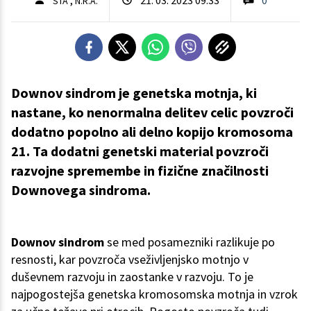
STA
N.R.A.
Downov sindrom je genetska motnja, ki
nastane, ko nenormalna delitev celic povzroči
dodatno popolno ali delno kopijo kromosoma
21. Ta dodatni genetski material povzroči
razvojne spremembe in fizične značilnosti
Downovega sindroma.
Downov sindrom
se med posamezniki razlikuje po
resnosti, kar povzroča vseživljenjsko motnjo v
duševnem razvoju in zaostanke v razvoju. To je
najpogostejša genetska kromosomska motnja in vzrok