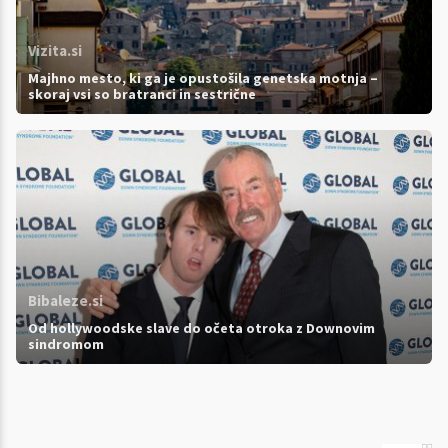
Vizita.si
Majhno mesto, ki ga je opustošila genetska motnja –
skoraj vsi so bratranci in sestrične
Bibaleze.si
Od hollywoodske slave do očeta otroka z Downovim
sindromom