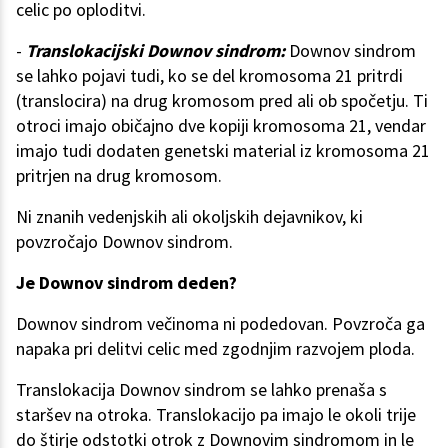
celic po oploditvi.
-
Translokacijski Downov sindrom:
Downov sindrom
se lahko pojavi tudi, ko se del kromosoma 21 pritrdi
(translocira) na drug kromosom pred ali ob spočetju. Ti
otroci imajo običajno dve kopiji kromosoma 21, vendar
imajo tudi dodaten genetski material iz kromosoma 21
pritrjen na drug kromosom.
Ni znanih vedenjskih ali okoljskih dejavnikov, ki
povzročajo Downov sindrom.
Je Downov sindrom deden?
Downov sindrom večinoma ni podedovan. Povzroča ga
napaka pri delitvi celic med zgodnjim razvojem ploda.
Translokacija Downov sindrom se lahko prenaša s
staršev na otroka. Translokacijo pa imajo le okoli trije
do štirje odstotki otrok z Downovim sindromom in le