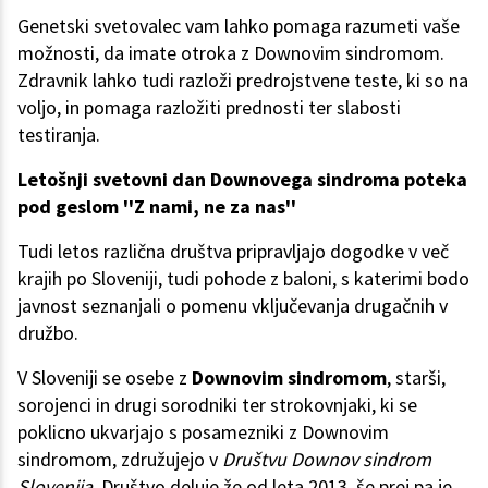
Genetski svetovalec vam lahko pomaga razumeti vaše
možnosti, da imate otroka z Downovim sindromom.
Zdravnik lahko tudi razloži predrojstvene teste, ki so na
voljo, in pomaga razložiti prednosti ter slabosti
testiranja.
Letošnji svetovni dan Downovega sindroma poteka
pod geslom ''Z nami, ne za nas''
Tudi letos različna društva pripravljajo dogodke v več
krajih po Sloveniji, tudi pohode z baloni, s katerimi bodo
javnost seznanjali o pomenu vključevanja drugačnih v
družbo.
V Sloveniji se osebe z
Downovim sindromom
, starši,
sorojenci in drugi sorodniki ter strokovnjaki, ki se
poklicno ukvarjajo s posamezniki z Downovim
sindromom, združujejo v
Društvu Downov sindrom
Slovenija
. Društvo deluje že od leta 2013, še prej pa je