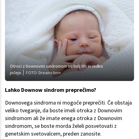
Otroci z Downovim sindromom so bolj tihi in redko
jočejo.
FOTO: Dreamstime
Lahko Downow sindrom preprečimo?
Downovega sindroma ni mogoče preprečiti. Če obstaja
veliko tveganje, da boste imeli otroka z Downovim
sindromom ali že imate enega otroka z Downovim
sindromom, se boste morda želeli posvetovati z
genetskim svetovalcem, preden zanosite.