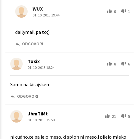
WUX
0
1
01. 10. 2013 19.44
dailymail pa to;)
ODGOVORI
Toxix
8
6
01. 10. 2013 18.24
Samo na kitajskem
ODGOVORI
JbmTiMt
21
5
01. 10. 2013 15.59
ni cudno.ce pa jejo meso,ki sploh ni meso.i pijejo mleko