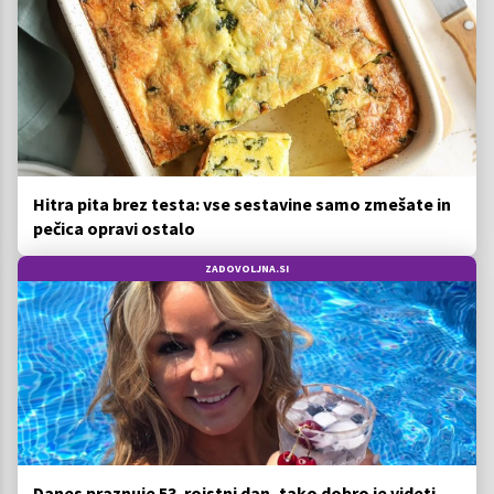
Hitra pita brez testa: vse sestavine samo zmešate in
pečica opravi ostalo
ZADOVOLJNA.SI
Danes praznuje 53. rojstni dan, tako dobro je videti