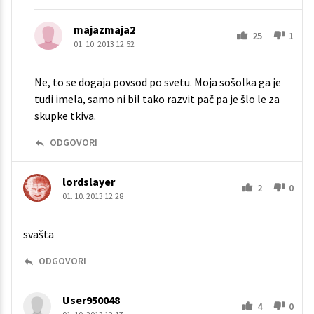
majazmaja2
25
1
01. 10. 2013 12.52
Ne, to se dogaja povsod po svetu. Moja sošolka ga je
tudi imela, samo ni bil tako razvit pač pa je šlo le za
skupke tkiva.
ODGOVORI
lordslayer
2
0
01. 10. 2013 12.28
svašta
ODGOVORI
User950048
4
0