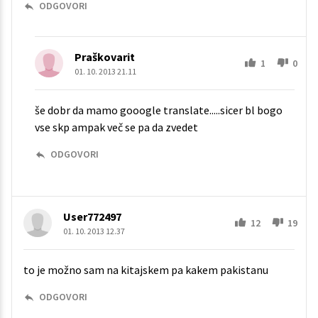
ODGOVORI
Praškovarit
1
0
01. 10. 2013 21.11
še dobr da mamo gooogle translate.....sicer bl bogo
vse skp ampak več se pa da zvedet
ODGOVORI
User772497
12
19
01. 10. 2013 12.37
to je možno sam na kitajskem pa kakem pakistanu
ODGOVORI