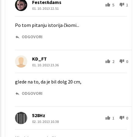
FesterAdams
5
1
01. 10. 2013 22.51
Po tom pitanju istorija čkomi...
ODGOVORI
KD_FT
2
0
01. 10. 2013 23.36
glede na to, da je bil dolg 20 cm,
ODGOVORI
528Hz
1
0
02. 10. 2013 10.38