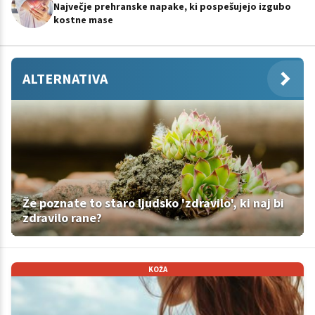
Največje prehranske napake, ki pospešujejo izgubo
kostne mase
ALTERNATIVA
Že poznate to staro ljudsko 'zdravilo', ki naj bi
zdravilo rane?
KOŽA