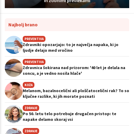
in zobnimi prevlekami
Najbolj brano
PREVENTIVA
Zdravniki opozarjajo: to je največja napaka, ki jo
ljudje delajo med vročino
PREVENTIVA
Zdravnica šokirana nad prizorom: '40 let je delala na
soncu, a je vedno nosila hlače'
KOŽA
Melanom, bazalnocelični ali ploščatocelični rak? To so
ključne razlike, ki jih morate poznati
ZDRAVJE
Po 50. letu telo potrebuje drugačen pristop: te
napake delamo skoraj vsi
ZDRAVJE