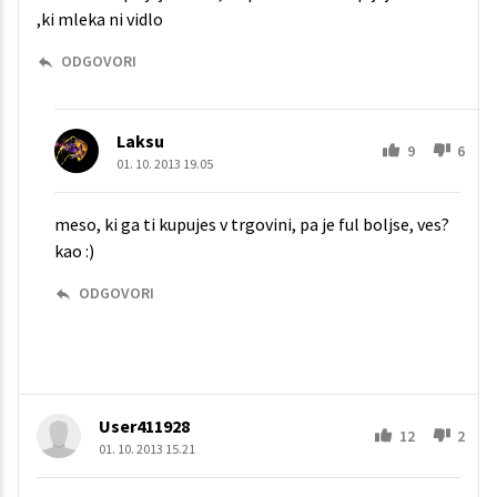
,ki mleka ni vidlo
ODGOVORI
Laksu
9
6
01. 10. 2013 19.05
meso, ki ga ti kupujes v trgovini, pa je ful boljse, ves?
kao :)
ODGOVORI
User411928
12
2
01. 10. 2013 15.21