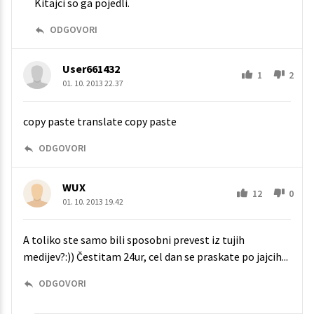
Kitajci so ga pojedli.
ODGOVORI
User661432
1
2
01. 10. 2013 22.37
copy paste translate copy paste
ODGOVORI
WUX
12
0
01. 10. 2013 19.42
A toliko ste samo bili sposobni prevest iz tujih
medijev?:)) Čestitam 24ur, cel dan se praskate po jajcih...
ODGOVORI