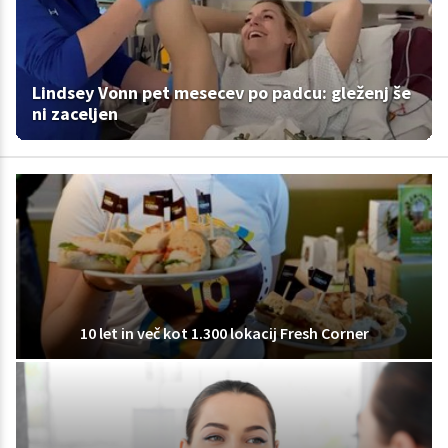
Lindsey Vonn pet mesecev po padcu: gleženj še
ni zaceljen
10 let in več kot 1.300 lokacij Fresh Corner