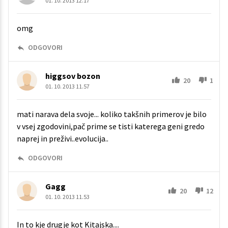
01. 10. 2013 12.17
omg
ODGOVORI
higgsov bozon
20
1
01. 10. 2013 11.57
mati narava dela svoje... koliko takšnih primerov je bilo
v vsej zgodovini,pač prime se tisti katerega geni gredo
naprej in preživi..evolucija..
ODGOVORI
Gagg
20
12
01. 10. 2013 11.53
In to kje drugje kot Kitajska....