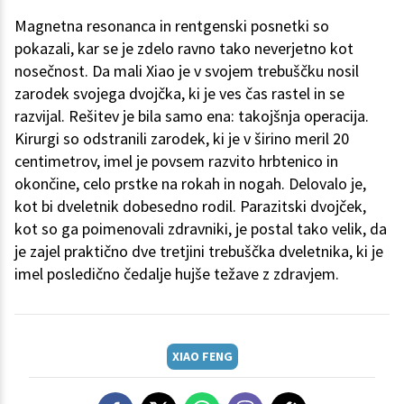
Magnetna resonanca in rentgenski posnetki so
pokazali, kar se je zdelo ravno tako neverjetno kot
nosečnost. Da mali Xiao je v svojem trebuščku nosil
zarodek svojega dvojčka, ki je ves čas rastel in se
razvijal. Rešitev je bila samo ena: takojšnja operacija.
Kirurgi so odstranili zarodek, ki je v širino meril 20
centimetrov, imel je povsem razvito hrbtenico in
okončine, celo prstke na rokah in nogah. Delovalo je,
kot bi dveletnik dobesedno rodil. Parazitski dvojček,
kot so ga poimenovali zdravniki, je postal tako velik, da
je zajel praktično dve tretjini trebuščka dveletnika, ki je
imel posledično čedalje hujše težave z zdravjem.
XIAO FENG