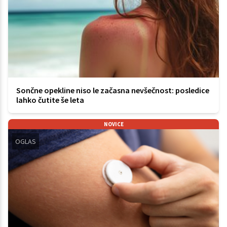
Sončne opekline niso le začasna nevšečnost: posledice
lahko čutite še leta
NOVICE
OGLAS