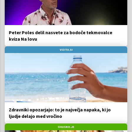
Peter Poles delil nasvete za bodoče tekmovalce
kviza Na lovu
VIZITA.SI
Zdravniki opozarjajo: to je največja napaka, ki jo
ljudje delajo med vročino
OKUSNO.JE