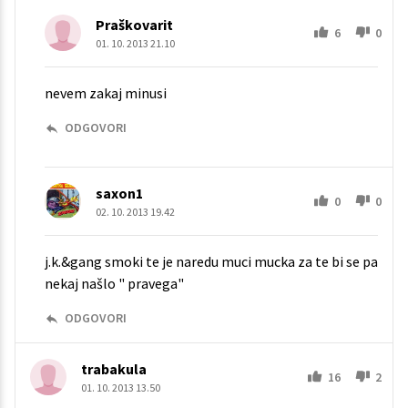
Praškovarit
6
0
01. 10. 2013 21.10
nevem zakaj minusi
ODGOVORI
saxon1
0
0
02. 10. 2013 19.42
j.k.&gang smoki te je naredu muci mucka za te bi se pa
nekaj našlo " pravega"
ODGOVORI
trabakula
16
2
01. 10. 2013 13.50