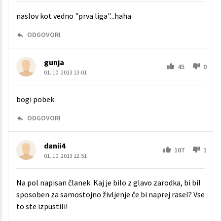
naslov kot vedno "prva liga"...haha
ODGOVORI
gunja
45
0
01. 10. 2013 13.01
bogi pobek
ODGOVORI
danii4
107
1
01. 10. 2013 12.51
Na pol napisan članek. Kaj je bilo z glavo zarodka, bi bil
sposoben za samostojno življenje če bi naprej rasel? Vse
to ste izpustili!