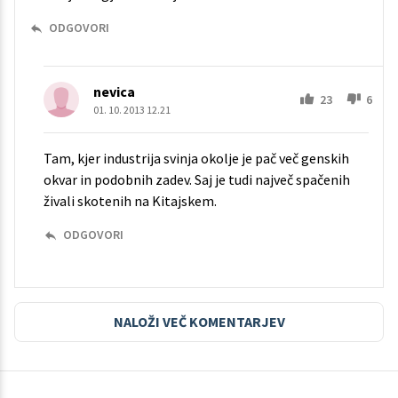
ODGOVORI
nevica
23
6
01. 10. 2013 12.21
Tam, kjer industrija svinja okolje je pač več genskih
okvar in podobnih zadev. Saj je tudi največ spačenih
živali skotenih na Kitajskem.
ODGOVORI
NALOŽI VEČ KOMENTARJEV