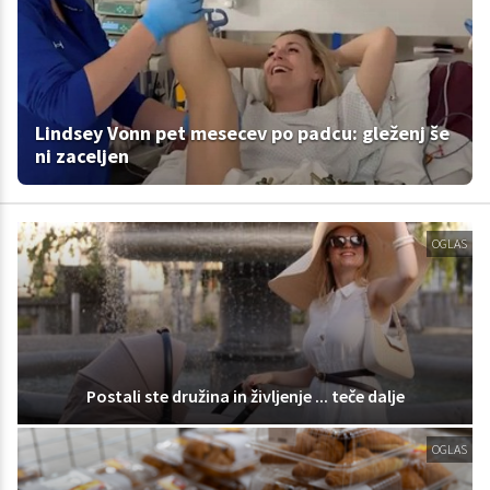
Lindsey Vonn pet mesecev po padcu: gleženj še
ni zaceljen
OGLAS
Postali ste družina in življenje ... teče dalje
OGLAS