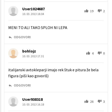
User1024687
19
2
10. 03. 2013 18.04
MENI TO ALI TAKO SPLOH NI LEPA
ODGOVORI
bohlojz
4
0
10. 03. 2013 17.31
italijanski avtokleparji imajo rek štuk e pitura že bela
figura (piši kao govoriš)
ODGOVORI
User938318
26
3
10. 03. 2013 16.18