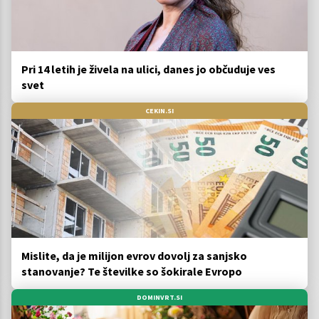
Pri 14 letih je živela na ulici, danes jo občuduje ves
svet
CEKIN.SI
Mislite, da je milijon evrov dovolj za sanjsko
stanovanje? Te številke so šokirale Evropo
DOMINVRT.SI