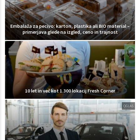
Embalaža za pecivo: karton, plastika ali BIO material –
primerjava glede na izgled, ceno in trajnost
10 let in več kot 1.300 lokacij Fresh Corner
OGLAS