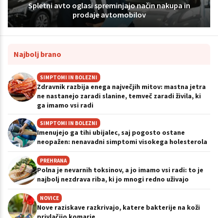
Spletni avto oglasi spreminjajo način nakupa in
prodaje avtomobilov
Najbolj brano
SIMPTOMI IN BOLEZNI
Zdravnik razbija enega največjih mitov: mastna jetra
ne nastanejo zaradi slanine, temveč zaradi živila, ki
ga imamo vsi radi
SIMPTOMI IN BOLEZNI
Imenujejo ga tihi ubijalec, saj pogosto ostane
neopažen: nenavadni simptomi visokega holesterola
PREHRANA
Polna je nevarnih toksinov, a jo imamo vsi radi: to je
najbolj nezdrava riba, ki jo mnogi redno uživajo
NOVICE
Nove raziskave razkrivajo, katere bakterije na koži
privlačijo komarje