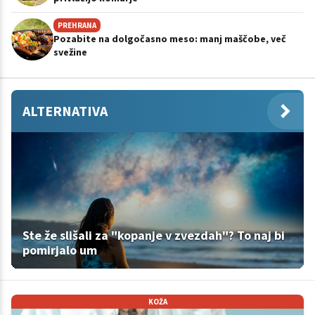
PREHRANA
Pozabite na dolgočasno meso: manj maščobe, več
svežine
ALTERNATIVA
Ste že slišali za "kopanje v zvezdah"? To naj bi
pomirjalo um
KOŽA