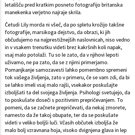
letališču pred kratkim posneto fotografijo britanska
manekenka verjetno najraje skrila.
Četudi Lily morda ni všeč, da po spletu krožijo takšne
fotografije, marsikoga dejstvo, da obrazi, ki jih
občudujemo na najprestižnejših naslovnicah, niso vedno
in v vsakem trenutku videti brez kakršnih koli napak,
vsaj malo potolaži. Tu so le zato, da v njihovi lepoti
uživamo, ne pa zato, da se z njimi primerjamo.
Pomanjkanje samozavesti lahko pomembno spremeni
tok vašega življenja, zato v primeru, če se vam zdi, da bi
se lahko imeli vsaj malo rajši, vsekakor poskušajte
izboljšati ta del svojega življenja. Psihologi svetujejo, da
to poskušate doseči s pozitivnim prepričevanjem. To
pomeni, da se začnete prepričevati, da nekaj zmorete,
namesto da že takoj obupate, ter da se poskušate
videti v veliko boljši luči. Včasih občutek izboljša že
malo bolj vzravnana hoja, visoko dvignjena glava in lep