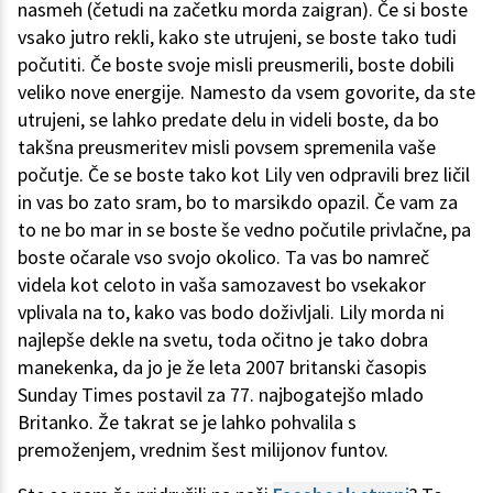
nasmeh (četudi na začetku morda zaigran). Če si boste
vsako jutro rekli, kako ste utrujeni, se boste tako tudi
počutiti. Če boste svoje misli preusmerili, boste dobili
veliko nove energije. Namesto da vsem govorite, da ste
utrujeni, se lahko predate delu in videli boste, da bo
takšna preusmeritev misli povsem spremenila vaše
počutje. Če se boste tako kot Lily ven odpravili brez ličil
in vas bo zato sram, bo to marsikdo opazil. Če vam za
to ne bo mar in se boste še vedno počutile privlačne, pa
boste očarale vso svojo okolico. Ta vas bo namreč
videla kot celoto in vaša samozavest bo vsekakor
vplivala na to, kako vas bodo doživljali. Lily morda ni
najlepše dekle na svetu, toda očitno je tako dobra
manekenka, da jo je že leta 2007 britanski časopis
Sunday Times postavil za 77. najbogatejšo mlado
Britanko. Že takrat se je lahko pohvalila s
premoženjem, vrednim šest milijonov funtov.