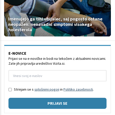
Imenujejo ga tihi ubijalec, saj pogosto ostane
neopažen: nenavadni simptomi visokega
holesterola
E-NOVICE
Prijavi se na e-novičke in bodi na tekočem z aktualnimi novicami.
Zate jih pripravlja uredništvo Vizita.si.
Strinjam se s
splošnimi pogoji
in
Politiko zasebnosti
.
PRIJAVI SE