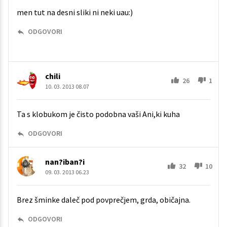
men tut na desni sliki ni neki uau:)
ODGOVORI
chili
26
1
10. 03. 2013 08.07
Ta s klobukom je čisto podobna vaši Ani,ki kuha
ODGOVORI
nan?iban?i
32
10
09. 03. 2013 06.23
Brez šminke daleč pod povprečjem, grda, običajna.
ODGOVORI