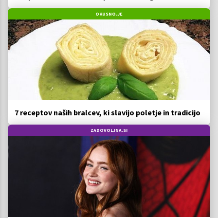
OKUSNO.JE
7 receptov naših bralcev, ki slavijo poletje in tradicijo
ZADOVOLJNA.SI