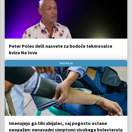
Peter Poles delil nasvete za bodoče tekmovalce
kviza Na lovu
VIZITA.SI
Imenujejo ga tihi ubijalec, saj pogosto ostane
neopažen: nenavadni simptomi visokega holesterola