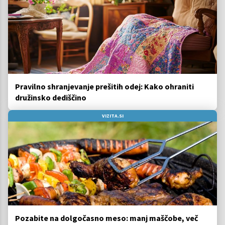
Pravilno shranjevanje prešitih odej: Kako ohraniti
družinsko dediščino
VIZITA.SI
Pozabite na dolgočasno meso: manj maščobe, več