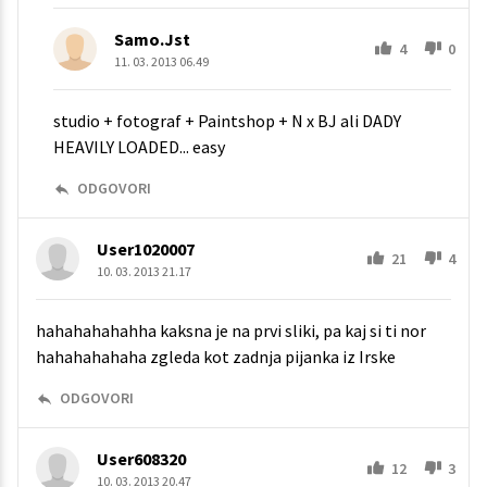
Samo.Jst
4
0
11. 03. 2013 06.49
studio + fotograf + Paintshop + N x BJ ali DADY
HEAVILY LOADED... easy
ODGOVORI
User1020007
21
4
10. 03. 2013 21.17
hahahahahahha kaksna je na prvi sliki, pa kaj si ti nor
hahahahahaha zgleda kot zadnja pijanka iz Irske
ODGOVORI
User608320
12
3
10. 03. 2013 20.47