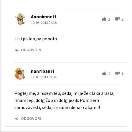
Anonimnež1
1
2
10. 03. 2013 22.38
ti si pa lep,pa popoln.
ODGOVORI
nan?iban?i
2
1
11. 03. 2013 03.34
Poglej me, a nisem lep, sedaj mi je že dlaka zrasla,
imam lep, dolg čop in dolg jezik. Poln sem
samozavesti, sedaj še samo denar čakam!!!
ODGOVORI