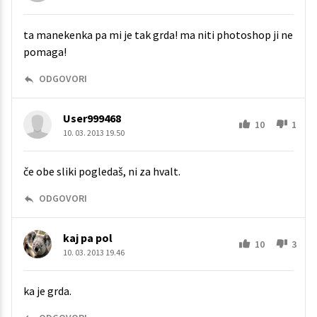
ta manekenka pa mi je tak grda! ma niti photoshop ji ne
pomaga!
ODGOVORI
User999468
10
1
10. 03. 2013 19.50
če obe sliki pogledaš, ni za hvalt.
ODGOVORI
kaj pa pol
10
3
10. 03. 2013 19.46
ka je grda.