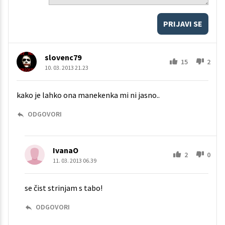
PRIJAVI SE
slovenc79
15
2
10. 03. 2013 21.23
kako je lahko ona manekenka mi ni jasno..
ODGOVORI
IvanaO
2
0
11. 03. 2013 06.39
se čist strinjam s tabo!
ODGOVORI