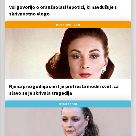
Vsi govorijo o oranžnolasi lepotici, ki navdušuje s
skrivnostno vlogo
MOSKISVET.COM
Njena prezgodnja smrt je pretresla modni svet: za
slavo se je skrivala tragedija
BIBALEZE.SI