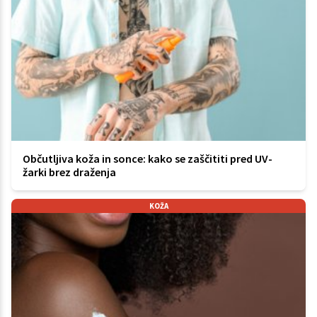
Občutljiva koža in sonce: kako se zaščititi pred UV-
žarki brez draženja
KOŽA