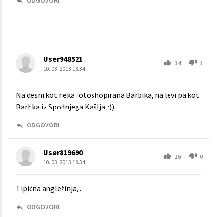
ODGOVORI
User948521
14
1
10. 03. 2013 18.34
Na desni kot neka fotoshopirana Barbika, na levi pa kot
Barbka iz Spodnjega Kašlja..:))
ODGOVORI
User819690
16
0
10. 03. 2013 18.34
Tipična angležinja,..
ODGOVORI