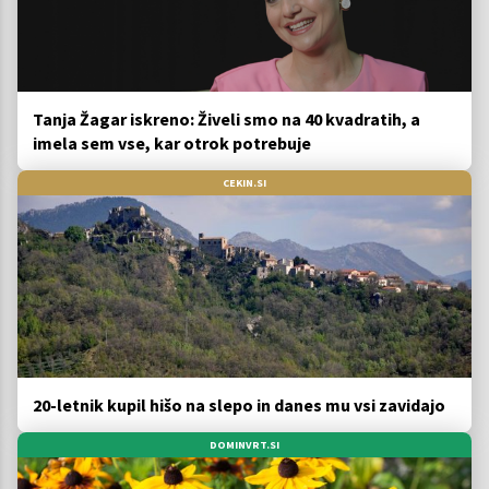
Tanja Žagar iskreno: Živeli smo na 40 kvadratih, a
imela sem vse, kar otrok potrebuje
CEKIN.SI
20-letnik kupil hišo na slepo in danes mu vsi zavidajo
DOMINVRT.SI