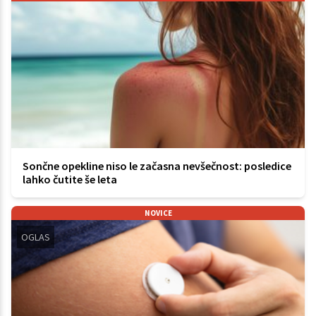
Sončne opekline niso le začasna nevšečnost: posledice
lahko čutite še leta
NOVICE
OGLAS