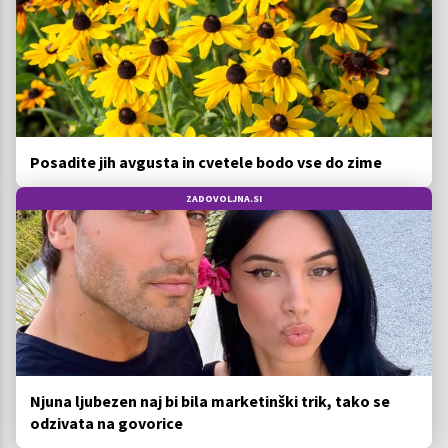
Posadite jih avgusta in cvetele bodo vse do zime
ZADOVOLJNA.SI
Njuna ljubezen naj bi bila marketinški trik, tako se
odzivata na govorice