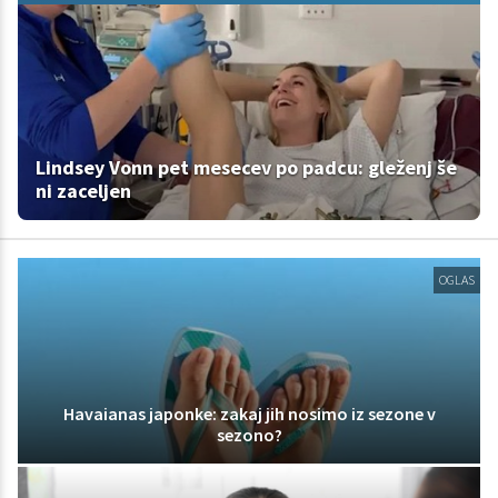
Lindsey Vonn pet mesecev po padcu: gleženj še
ni zaceljen
OGLAS
Havaianas japonke: zakaj jih nosimo iz sezone v
sezono?