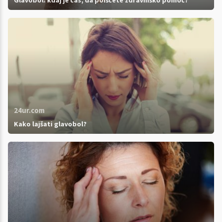
Glavobol: kdaj je čas, da poiščete zdravniško pomoč?
24ur.com
Kako lajšati glavobol?