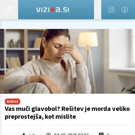
NOVICE
Vas muči glavobol? Rešitev je morda veliko
preprostejša, kot mislite
04. 06. 2026 03.02
0