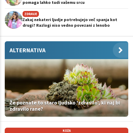
pomaga lahko tudi vašemu srcu
ZDRAVJE
Zakaj nekateri ljudje potrebujejo več spanja kot
drugi? Razlogi niso vedno povezani z lenobo
ALTERNATIVA
Že poznate to staro ljudsko 'zdravilo', ki naj bi
zdravilo rane?
KOŽA