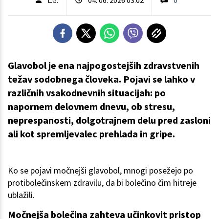
L.G.
Glavobol je ena najpogostejših zdravstvenih
težav sodobnega človeka. Pojavi se lahko v
različnih vsakodnevnih situacijah: po
napornem delovnem dnevu, ob stresu,
neprespanosti, dolgotrajnem delu pred zasloni
ali kot spremljevalec prehlada in gripe.
Ko se pojavi močnejši glavobol, mnogi posežejo po
protibolečinskem zdravilu, da bi bolečino čim hitreje
ublažili.
Močnejša bolečina zahteva učinkovit pristop