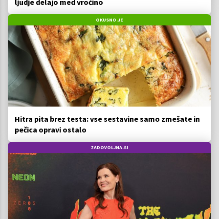
ljudje delajo med vročino
OKUSNO.JE
Hitra pita brez testa: vse sestavine samo zmešate in
pečica opravi ostalo
ZADOVOLJNA.SI