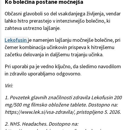
Ko bolečina postane močnejša
Občasni glavoboli so del vsakdanjega življenja, vendar
lahko hitro prerastejo v intenzivnejšo bolečino, ki
zahteva ustrezno lajšanje.
Lekofusin
je namenjen lajšanju močnejše bolečine, pri
čemer kombinacija učinkovin prispeva k hitrejšemu
začetku delovanja in daljšemu trajanju učinka.
Pri uporabi pa je vedno ključno, da sledimo navodilom
in zdravilo uporabljamo odgovorno.
Viri:
1. Povzetek glavnih značilnosti zdravila Lekofusin 200
mg/500 mg filmsko obložene tablete. Dostopno na:
https://www.lek.si/vsa-zdravila/, pristopljeno 5. 2026.
2. NHS. Headaches. Dostopno na: