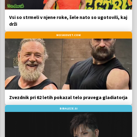
Vsi so strmeli v njene roke, šele nato so ugotovili, kaj
drži
MOSKISVET.COM
Zvezdnik pri 62 letih pokazal telo pravega gladiatorja
BIBALEZE.SI