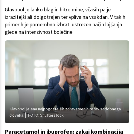
Glavobol je lahko blag in hitro mine, včasih pa je
izrazitejši ali dolgotrajen ter vpliva na vsakdan. V takih
primerih je pomembno izbrati ustrezen način lajšanja
glede na intenzivnost bolečine.
Glavobol je ena najpogostejših zdravstvenih težav sodobnega
človeka.
FOTO: Shutterstock
Paracetamol in ibuprofen: zakaj kombinacija