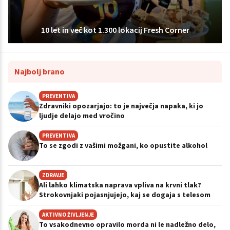
10 let in več kot 1.300 lokacij Fresh Corner
Najbolj brano
PREVENTIVA
Zdravniki opozarjajo: to je največja napaka, ki jo
ljudje delajo med vročino
PREVENTIVA
To se zgodi z vašimi možgani, ko opustite alkohol
ZDRAVJE
Ali lahko klimatska naprava vpliva na krvni tlak?
Strokovnjaki pojasnjujejo, kaj se dogaja s telesom
AKTIVNO ŽIVLJENJE
To vsakodnevno opravilo morda ni le nadležno delo,