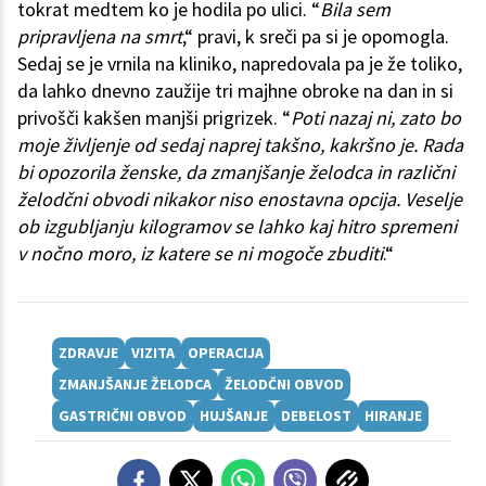
tokrat medtem ko je hodila po ulici. “
Bila sem
pripravljena na smrt
,“ pravi, k sreči pa si je opomogla.
Sedaj se je vrnila na kliniko, napredovala pa je že toliko,
da lahko dnevno zaužije tri majhne obroke na dan in si
privošči kakšen manjši prigrizek. “
Poti nazaj ni, zato bo
moje življenje od sedaj naprej takšno, kakršno je. Rada
bi opozorila ženske, da zmanjšanje želodca in različni
želodčni obvodi nikakor niso enostavna opcija. Veselje
ob izgubljanju kilogramov se lahko kaj hitro spremeni
v nočno moro, iz katere se ni mogoče zbuditi
.“
ZDRAVJE
VIZITA
OPERACIJA
ZMANJŠANJE ŽELODCA
ŽELODČNI OBVOD
GASTRIČNI OBVOD
HUJŠANJE
DEBELOST
HIRANJE