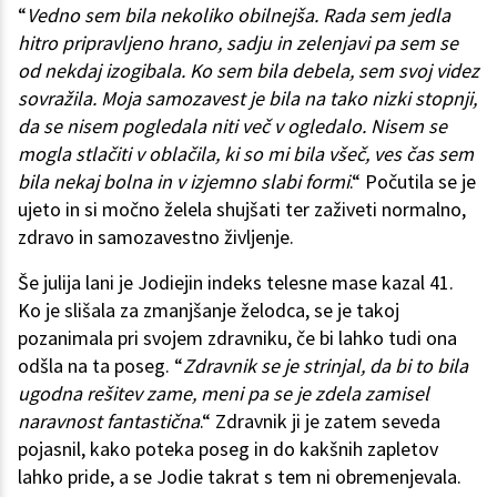
“
Vedno sem bila nekoliko obilnejša. Rada sem jedla
hitro pripravljeno hrano, sadju in zelenjavi pa sem se
od nekdaj izogibala. Ko sem bila debela, sem svoj videz
sovražila. Moja samozavest je bila na tako nizki stopnji,
da se nisem pogledala niti več v ogledalo. Nisem se
mogla stlačiti v oblačila, ki so mi bila všeč, ves čas sem
bila nekaj bolna in v izjemno slabi formi
.“ Počutila se je
ujeto in si močno želela shujšati ter zaživeti normalno,
zdravo in samozavestno življenje.
Še julija lani je Jodiejin indeks telesne mase kazal 41.
Ko je slišala za zmanjšanje želodca, se je takoj
pozanimala pri svojem zdravniku, če bi lahko tudi ona
odšla na ta poseg. “
Zdravnik se je strinjal, da bi to bila
ugodna rešitev zame, meni pa se je zdela zamisel
naravnost fantastična
.“ Zdravnik ji je zatem seveda
pojasnil, kako poteka poseg in do kakšnih zapletov
lahko pride, a se Jodie takrat s tem ni obremenjevala.