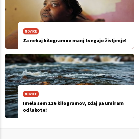
NOVICE
Za nekaj kilogramov manj tvegajo življenje!
NOVICE
Imela sem 126 kilogramov, zdaj pa umiram
od lakote!