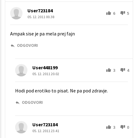
User723184
6
5
05. 12. 2011 00.38
Ampak sise je pa mela prej fajn
ODGOVORI
User448199
3
4
05. 12. 2011 20.02
Hodi pod erotiko to pisat. Ne pa pod zdravje.
ODGOVORI
User723184
3
0
05. 12. 2011 23.41