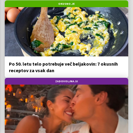
OKUSNO.JE
Po 50. letu telo potrebuje več beljakovin: 7 okusnih
receptov za vsak dan
ZADOVOLJNA.SI