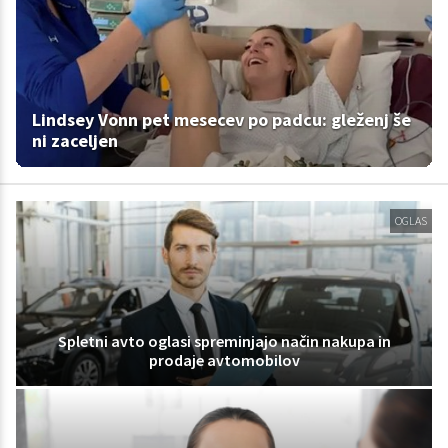
Lindsey Vonn pet mesecev po padcu: gleženj še
ni zaceljen
OGLAS
Spletni avto oglasi spreminjajo način nakupa in
prodaje avtomobilov