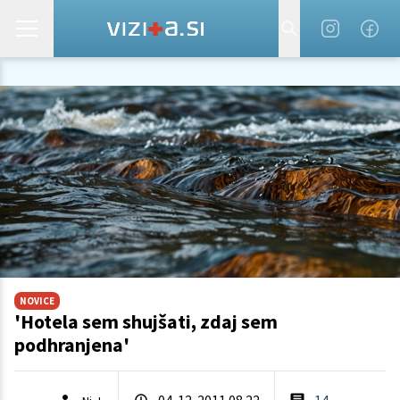
NOVICE
'Hotela sem shujšati, zdaj sem
podhranjena'
04. 12. 2011 08.22
14