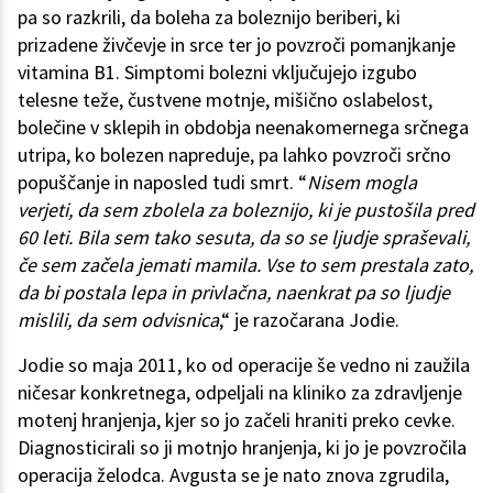
pa so razkrili, da boleha za boleznijo beriberi, ki
prizadene živčevje in srce ter jo povzroči pomanjkanje
vitamina B1. Simptomi bolezni vključujejo izgubo
telesne teže, čustvene motnje, mišično oslabelost,
bolečine v sklepih in obdobja neenakomernega srčnega
utripa, ko bolezen napreduje, pa lahko povzroči srčno
popuščanje in naposled tudi smrt. “
Nisem mogla
verjeti, da sem zbolela za boleznijo, ki je pustošila pred
60 leti. Bila sem tako sesuta, da so se ljudje spraševali,
če sem začela jemati mamila. Vse to sem prestala zato,
da bi postala lepa in privlačna, naenkrat pa so ljudje
mislili, da sem odvisnica
,“ je razočarana Jodie.
Jodie so maja 2011, ko od operacije še vedno ni zaužila
ničesar konkretnega, odpeljali na kliniko za zdravljenje
motenj hranjenja, kjer so jo začeli hraniti preko cevke.
Diagnosticirali so ji motnjo hranjenja, ki jo je povzročila
operacija želodca. Avgusta se je nato znova zgrudila,