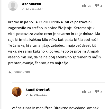
User404941
26
4
04. 12. 2011 13.57
kratko in jasno 04.12.2011 09:06:48 vitka postava ni
zagotovilo za srečno in polno življenje ! Stremenje k
vitki postavi za vsako ceno je nevarno in to je dokaz . Ma
raje bi imela kakšno kilo viška kot pa da bi šla pod nož !
Te ženske, ki si zmanjšajo želodec, imajo več deset kil
viška, ne samo kakšno kilco več, lepo te prosim. Ampak
vseeno mislim, da ne najbolj efektivno spremeniti način
prehranjevanja, čeprav je to najtežje.
ODGOVORI
Sandi Sterkuš
23
2
04. 12. 2011 18.21
več se gibat in manj žret. Direktno povedano, ampak