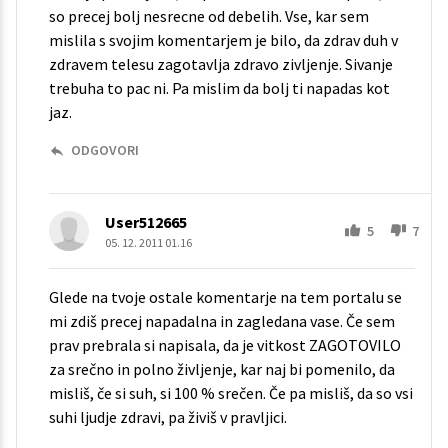
so precej bolj nesrecne od debelih. Vse, kar sem
mislila s svojim komentarjem je bilo, da zdrav duh v
zdravem telesu zagotavlja zdravo zivljenje. Sivanje
trebuha to pac ni. Pa mislim da bolj ti napadas kot
jaz.
ODGOVORI
User512665
5
7
05. 12. 2011 01.16
Glede na tvoje ostale komentarje na tem portalu se
mi zdiš precej napadalna in zagledana vase. Če sem
prav prebrala si napisala, da je vitkost ZAGOTOVILO
za srečno in polno življenje, kar naj bi pomenilo, da
misliš, če si suh, si 100 % srečen. Če pa misliš, da so vsi
suhi ljudje zdravi, pa živiš v pravljici.