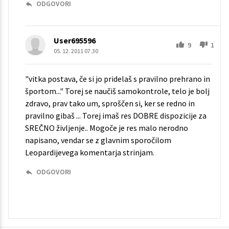
ODGOVORI
User695596
9
1
05. 12. 2011 07.30
"vitka postava, če si jo pridelaš s pravilno prehrano in
športom..." Torej se naučiš samokontrole, telo je bolj
zdravo, prav tako um, sproščen si, ker se redno in
pravilno gibaš ... Torej imaš res DOBRE dispozicije za
SREČNO življenje.. Mogoče je res malo nerodno
napisano, vendar se z glavnim sporočilom
Leopardijevega komentarja strinjam.
ODGOVORI