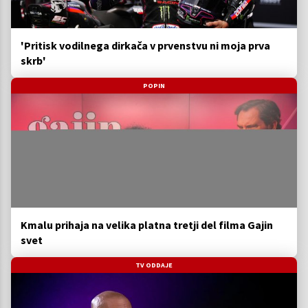
'Pritisk vodilnega dirkača v prvenstvu ni moja prva
skrb'
POPIN
Kmalu prihaja na velika platna tretji del filma Gajin
svet
TV ODDAJE