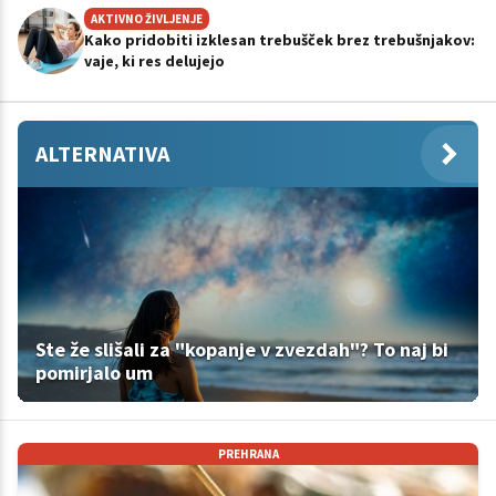
AKTIVNO ŽIVLJENJE
Kako pridobiti izklesan trebušček brez trebušnjakov:
vaje, ki res delujejo
ALTERNATIVA
Ste že slišali za "kopanje v zvezdah"? To naj bi
pomirjalo um
PREHRANA