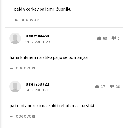
pejd v cerkev pa jamri župniku
ODGOVORI
User544468
63
1
04. 12. 2011 17.33
haha kliknem na sliko pa jo se pomanjsa
ODGOVORI
User753722
17
36
04. 12. 2011 15.10
pa to ni anorexična..kaki trebuh ma -na sliki
ODGOVORI