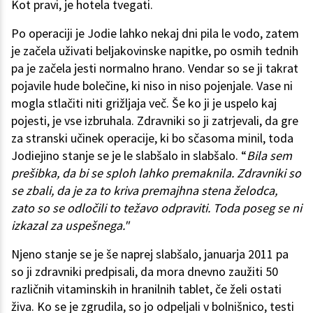
Kot pravi, je hotela tvegati.
Po operaciji je Jodie lahko nekaj dni pila le vodo, zatem
je začela uživati beljakovinske napitke, po osmih tednih
pa je začela jesti normalno hrano. Vendar so se ji takrat
pojavile hude bolečine, ki niso in niso pojenjale. Vase ni
mogla stlačiti niti grižljaja več. Še ko ji je uspelo kaj
pojesti, je vse izbruhala. Zdravniki so ji zatrjevali, da gre
za stranski učinek operacije, ki bo sčasoma minil, toda
Jodiejino stanje se je le slabšalo in slabšalo. “
Bila sem
prešibka, da bi se sploh lahko premaknila. Zdravniki so
se zbali, da je za to kriva premajhna stena želodca,
zato so se odločili to težavo odpraviti. Toda poseg se ni
izkazal za uspešnega."
Njeno stanje se je še naprej slabšalo, januarja 2011 pa
so ji zdravniki predpisali, da mora dnevno zaužiti 50
različnih vitaminskih in hranilnih tablet, če želi ostati
živa. Ko se je zgrudila, so jo odpeljali v bolnišnico, testi