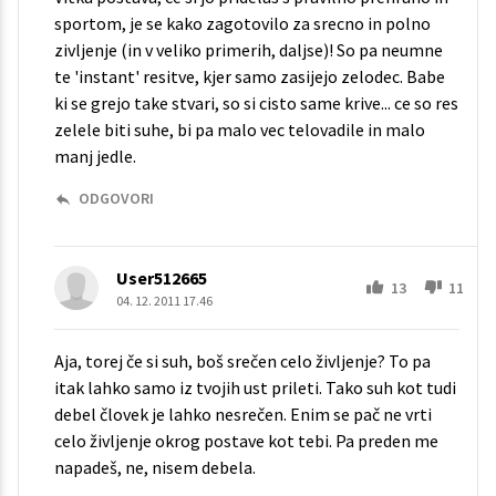
sportom, je se kako zagotovilo za srecno in polno
zivljenje (in v veliko primerih, daljse)! So pa neumne
te 'instant' resitve, kjer samo zasijejo zelodec. Babe
ki se grejo take stvari, so si cisto same krive... ce so res
zelele biti suhe, bi pa malo vec telovadile in malo
manj jedle.
ODGOVORI
User512665
13
11
04. 12. 2011 17.46
Aja, torej če si suh, boš srečen celo življenje? To pa
itak lahko samo iz tvojih ust prileti. Tako suh kot tudi
debel človek je lahko nesrečen. Enim se pač ne vrti
celo življenje okrog postave kot tebi. Pa preden me
napadeš, ne, nisem debela.