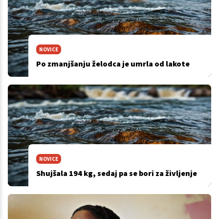
NOVICE
Po zmanjšanju želodca je umrla od lakote
NOVICE
Shujšala 194 kg, sedaj pa se bori za življenje