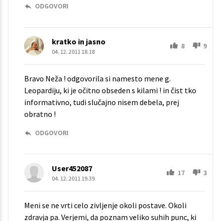
ODGOVORI
kratko in jasno
8
9
04. 12. 2011 18.18
Bravo Neža ! odgovorila si namesto mene g.
Leopardiju, ki je očitno obseden s kilami ! in čist tko
informativno, tudi slučajno nisem debela, prej
obratno !
ODGOVORI
User452087
17
3
04. 12. 2011 19.39
Meni se ne vrti celo zivljenje okoli postave. Okoli
zdravja pa. Verjemi, da poznam veliko suhih punc, ki