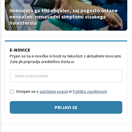
Imenujejo ga tihi ubijalec, saj pogosto ostane
neopažen: nenavadni simptomi visokega
holesterola
E-NOVICE
Prijavi se na e-novičke in bodi na tekočem z aktualnimi novicami.
Zate jih pripravlja uredništvo Vizita.si.
Strinjam se s
splošnimi pogoji
in
Politiko zasebnosti
.
PRIJAVI SE