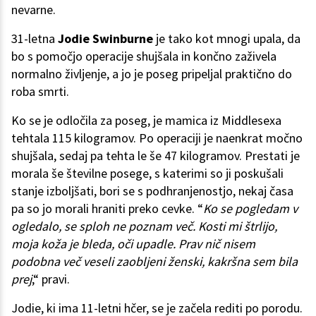
nevarne.
31-letna
Jodie Swinburne
je tako kot mnogi upala, da
bo s pomočjo operacije shujšala in končno zaživela
normalno življenje, a jo je poseg pripeljal praktično do
roba smrti.
Ko se je odločila za poseg, je mamica iz Middlesexa
tehtala 115 kilogramov. Po operaciji je naenkrat močno
shujšala, sedaj pa tehta le še 47 kilogramov. Prestati je
morala še številne posege, s katerimi so ji poskušali
stanje izboljšati, bori se s podhranjenostjo, nekaj časa
pa so jo morali hraniti preko cevke. “
Ko se pogledam v
ogledalo, se sploh ne poznam več. Kosti mi štrlijo,
moja koža je bleda, oči upadle. Prav nič nisem
podobna več veseli zaobljeni ženski, kakršna sem bila
prej
,“ pravi.
Jodie, ki ima 11-letni hčer, se je začela rediti po porodu.