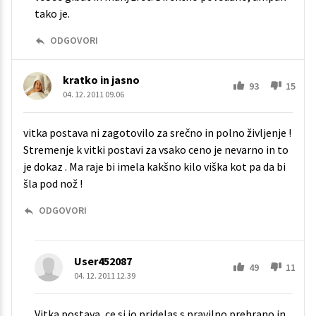
tako je.
ODGOVORI
kratko in jasno
93
15
04. 12. 2011 09.06
vitka postava ni zagotovilo za srečno in polno življenje !
Stremenje k vitki postavi za vsako ceno je nevarno in to
je dokaz . Ma raje bi imela kakšno kilo viška kot pa da bi
šla pod nož !
ODGOVORI
User452087
49
11
04. 12. 2011 12.39
Vitka postava, ce si jo pridelas s pravilno prehrano in