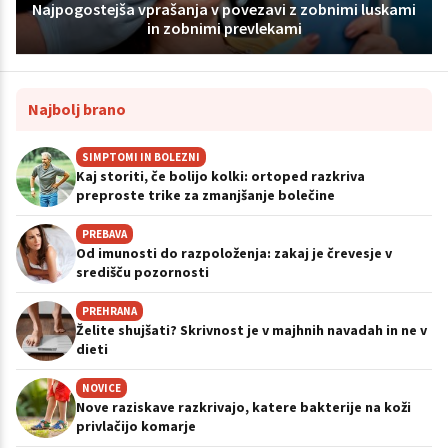
Najpogostejša vprašanja v povezavi z zobnimi luskami
in zobnimi prevlekami
Najbolj brano
SIMPTOMI IN BOLEZNI
Kaj storiti, če bolijo kolki: ortoped razkriva
preproste trike za zmanjšanje bolečine
PREBAVA
Od imunosti do razpoloženja: zakaj je črevesje v
središču pozornosti
PREHRANA
Želite shujšati? Skrivnost je v majhnih navadah in ne v
dieti
NOVICE
Nove raziskave razkrivajo, katere bakterije na koži
privlačijo komarje