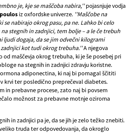
mbno je, kje se maščoba nabira,''
pojasnjuje vodja
opoulos
iz oxfordske univerze.
''Maščobe na
, ki se nabirajo okrog pasu, pa ne. Lahko bi celo
na stegnih in zadnjici, tem bolje – a le če trebuh
ni ljudi dogaja, da se jim odvečni kilogrami
zadnjici kot tudi okrog trebuha.''
A njegova
ko od maščevja okrog trebuha, ki je še posebej pri
oge na stegnih in zadnjici zdravju koristne.
ormona adiponectina, ki naj bi pomagal ščititi
a v krvi ter posledično preprečeval diabetes.
em in prebavne procese, zato naj bi povsem
 večalo možnost za prebavne motnje oziroma
 in zadnjici pa je, da se jih je zelo težko znebiti.
a veliko truda ter odpovedovanja, da okroglo