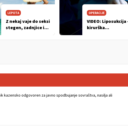
LEPOTA
OPERACIJE
Z nekaj vaje do seksi
VIDEO: Liposukcija 
stegen, zadnjice in
kirurška
trebuha!
odstranitev
odvečne maščobe
k kazensko odgovoren za javno spodbujanje sovraštva, nasilja ali