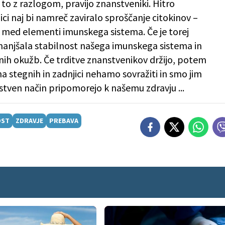
 to z razlogom, pravijo znanstveniki. Hitro
ci naj bi namreč zaviralo sproščanje citokinov –
ki med elementi imunskega sistema. Če je torej
 zmanjšala stabilnost našega imunskega sistema in
ih okužb. Če trditve znanstvenikov držijo, potem
a stegnih in zadnjici nehamo sovražiti in smo jim
stven način pripomorejo k našemu zdravju ...
OST
ZDRAVJE
PREBAVA