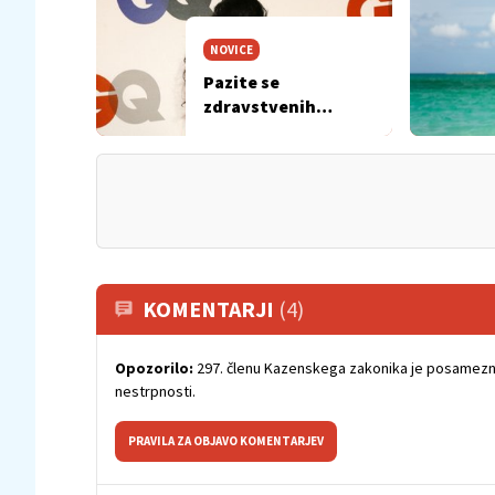
NOVICE
Pazite se
zdravstvenih
nasvetov
zvezdnikov!
KOMENTARJI
(4)
Opozorilo:
297. členu Kazenskega zakonika je posamezni
nestrpnosti.
PRAVILA ZA OBJAVO KOMENTARJEV