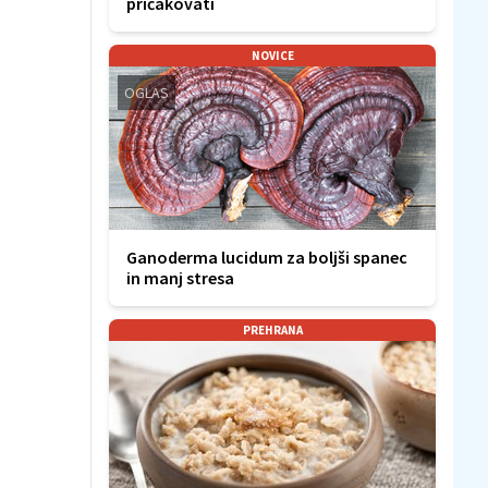
pričakovati
NOVICE
OGLAS
Ganoderma lucidum za boljši spanec
in manj stresa
PREHRANA