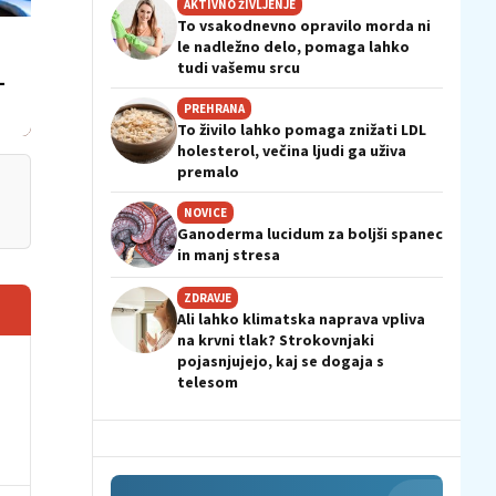
AKTIVNO ŽIVLJENJE
To vsakodnevno opravilo morda ni
le nadležno delo, pomaga lahko
tudi vašemu srcu
–
PREHRANA
To živilo lahko pomaga znižati LDL
holesterol, večina ljudi ga uživa
premalo
NOVICE
Ganoderma lucidum za boljši spanec
in manj stresa
ZDRAVJE
Ali lahko klimatska naprava vpliva
na krvni tlak? Strokovnjaki
pojasnjujejo, kaj se dogaja s
telesom