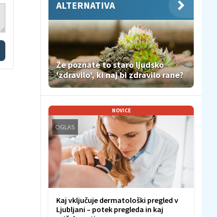
ALTERNATIVA
Že poznate to staro ljudsko
'zdravilo', ki naj bi zdravilo rane?
NOVICE
OGLAS
Kaj vključuje dermatološki pregled v
Ljubljani – potek pregleda in kaj