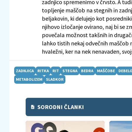
zadnjico spremenimo v črvsto. A tudi
topljenje maščob na stegnih in zadnji
beljakovin, ki delujejo kot posredni
njihovo izločanje ovirano, naj bi se
povečala možnost takšnih in drugačn
lahko tistih nekaj odvečnih maščob n
hvaležni, ker na nek nenavaden, svoj
ZADNJICA
RITKA
RIT
STEGNA
BEDRA
MAŠČOBE
DEBEL
METABOLIZEM
SLADKOR
SORODNI ČLANKI