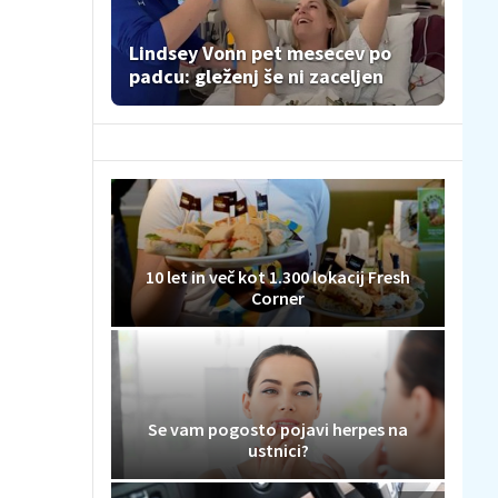
Lindsey Vonn pet mesecev po
padcu: gleženj še ni zaceljen
10 let in več kot 1.300 lokacij Fresh
Corner
Se vam pogosto pojavi herpes na
ustnici?