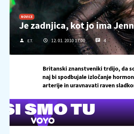
NOVICE
Je zadnjica, kot jo ima Jen
12. 01. 2010 17.00
4
E.T.
Britanski znanstveniki trdijo, da s
naj bi spodbujale izločanje hormon
arterije in uravnavati raven sladkor