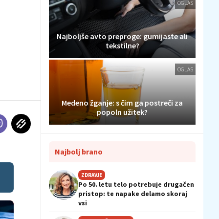
OGLAS
Najboljše avto preproge: gumijaste ali
tekstilne?
OGLAS
Medeno žganje: s čim ga postreči za
popoln užitek?
Najbolj brano
ZDRAVJE
Po 50. letu telo potrebuje drugačen
pristop: te napake delamo skoraj
vsi