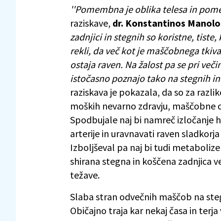
''Pomembna je oblika telesa in pome
raziskave,
dr. Konstantinos Manol
zadnjici in stegnih so koristne, tiste
rekli, da več kot je maščobnega tkiva 
ostaja raven. Na žalost pa se pri veči
istočasno poznajo tako na stegnih in 
raziskava je pokazala, da so za razli
moških nevarno zdravju, maščobne obl
Spodbujale naj bi namreč izločanje h
arterije in uravnavati raven sladkorj
Izboljševal pa naj bi tudi metaboliz
shirana stegna in koščena zadnjica
težave.
Slaba stran odvečnih maščob na stegnih
Običajno traja kar nekaj časa in terj