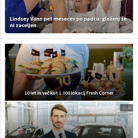
Lindsey Vonn pet mesecev po padcu: gleženj še
ni zaceljen
10 let in več kot 1.300 lokacij Fresh Corner
OGLAS