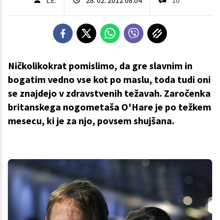
L.E.
Manekenka
je
v
Ničkolikokrat pomislimo, da gre slavnim in
zadnjem
bogatim vedno vse kot po maslu, toda tudi oni
mesecu
se znajdejo v zdravstvenih težavah. Zaročenka
shujšala
na
britanskega nogometaša O'Hare je po težkem
samo
mesecu, ki je za njo, povsem shujšana.
50
kilogramov.
FOTO:
Twitter