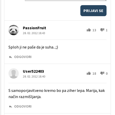
PRIJAVI SE
PassionFruit
13
1
28. 02. 2012 18.43
Sploh ji ne paše da je suha...;)
ODGOVORI
User522403
18
0
28. 02. 2012 18.40
S samoporjavitveno kremo bo pa ziher lepa. Marija, kak
način razmišljanja.
ODGOVORI