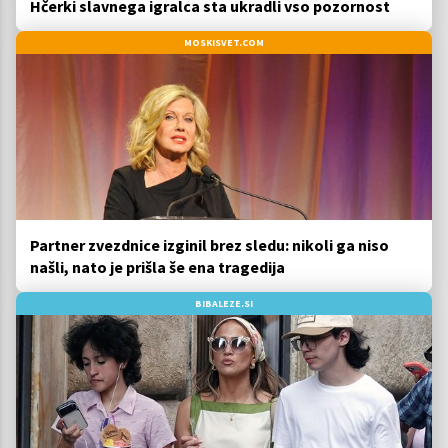
Hčerki slavnega igralca sta ukradli vso pozornost
MOSKISVET.COM
Partner zvezdnice izginil brez sledu: nikoli ga niso
našli, nato je prišla še ena tragedija
BIBALEZE.SI