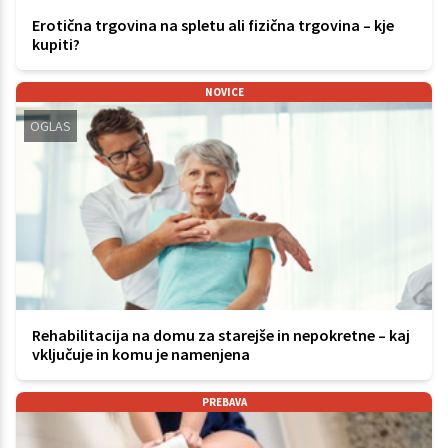
Erotična trgovina na spletu ali fizična trgovina – kje
kupiti?
NOVICE
OGLAS
Rehabilitacija na domu za starejše in nepokretne – kaj
vključuje in komu je namenjena
PREBAVA