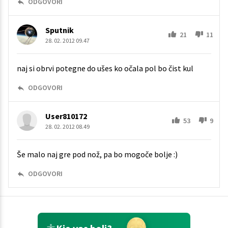
ODGOVORI
Sputnik
21
11
28. 02. 2012 09.47
naj si obrvi potegne do ušes ko očala pol bo čist kul
ODGOVORI
User810172
53
9
28. 02. 2012 08.49
Še malo naj gre pod nož, pa bo mogoče bolje :)
ODGOVORI