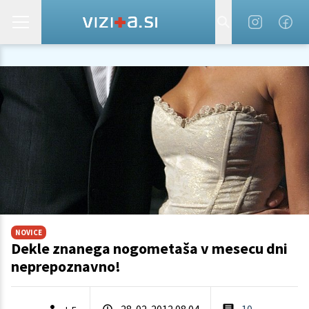
NOVICE
Dekle znanega nogometaša v mesecu dni
neprepoznavno!
28. 02. 2012 08.04
10