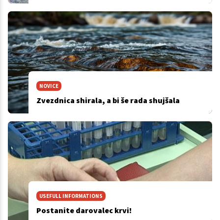
NOVICE
Zvezdnica shirala, a bi še rada shujšala
USEFULL INFORMATIONS
Postanite darovalec krvi!