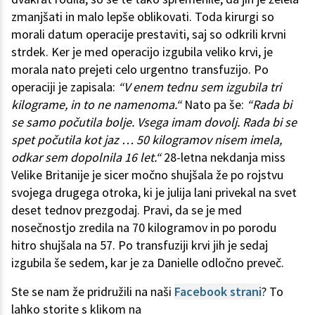
zmanjšati in malo lepše oblikovati. Toda kirurgi so
morali datum operacije prestaviti, saj so odkrili krvni
strdek. Ker je med operacijo izgubila veliko krvi, je
morala nato prejeti celo urgentno transfuzijo. Po
operaciji je zapisala:
“V enem tednu sem izgubila tri
kilograme, in to ne namenoma.“
Nato pa še:
“Rada bi
se samo počutila bolje. Vsega imam dovolj. Rada bi se
spet počutila kot jaz … 50 kilogramov nisem imela,
odkar sem dopolnila 16 let.“
28-letna nekdanja miss
Velike Britanije je sicer močno shujšala že po rojstvu
svojega drugega otroka, ki je julija lani privekal na svet
deset tednov prezgodaj. Pravi, da se je med
nosečnostjo zredila na 70 kilogramov in po porodu
hitro shujšala na 57. Po transfuziji krvi jih je sedaj
izgubila še sedem, kar je za Danielle odločno preveč.
Ste se nam že pridružili na naši
Facebook strani
? To
lahko storite s klikom na