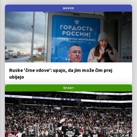
NOVICE
Ruske 'črne vdove': upajo, da jim može čim prej
ubijejo
ŠPORT