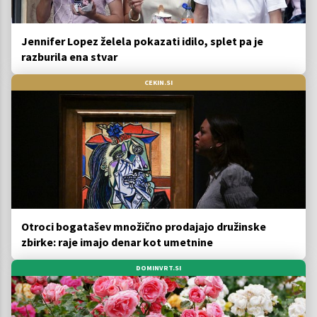
Jennifer Lopez želela pokazati idilo, splet pa je
razburila ena stvar
CEKIN.SI
Otroci bogatašev množično prodajajo družinske
zbirke: raje imajo denar kot umetnine
DOMINVRT.SI