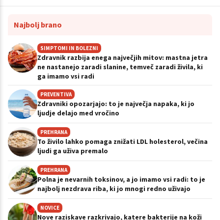
Najbolj brano
SIMPTOMI IN BOLEZNI
Zdravnik razbija enega največjih mitov: mastna jetra
ne nastanejo zaradi slanine, temveč zaradi živila, ki
ga imamo vsi radi
PREVENTIVA
Zdravniki opozarjajo: to je največja napaka, ki jo
ljudje delajo med vročino
PREHRANA
To živilo lahko pomaga znižati LDL holesterol, večina
ljudi ga uživa premalo
PREHRANA
Polna je nevarnih toksinov, a jo imamo vsi radi: to je
najbolj nezdrava riba, ki jo mnogi redno uživajo
NOVICE
Nove raziskave razkrivajo, katere bakterije na koži