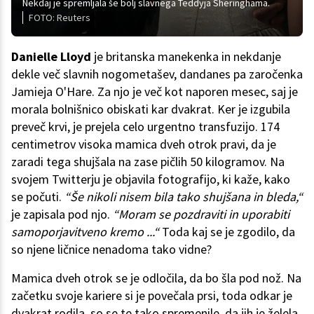
Nekdaj je spremljala še bolj slavnega Teddyja Sheringhama.
FOTO: Reuters
Danielle Lloyd
je britanska manekenka in nekdanje
dekle več slavnih nogometašev, dandanes pa zaročenka
Jamieja O'Hare. Za njo je več kot naporen mesec, saj je
morala bolnišnico obiskati kar dvakrat. Ker je izgubila
preveč krvi, je prejela celo urgentno transfuzijo. 174
centimetrov visoka mamica dveh otrok pravi, da je
zaradi tega shujšala na zase pičlih 50 kilogramov. Na
svojem Twitterju je objavila fotografijo, ki kaže, kako
se počuti.
“Še nikoli nisem bila tako shujšana in bleda,“
je zapisala pod njo.
“Moram se pozdraviti in uporabiti
samoporjavitveno kremo ...“
Toda kaj se je zgodilo, da
so njene ličnice nenadoma tako vidne?
Mamica dveh otrok se je odločila, da bo šla pod nož. Na
začetku svoje kariere si je povečala prsi, toda odkar je
dvakrat rodila, so se te tako spremenile, da jih je želela