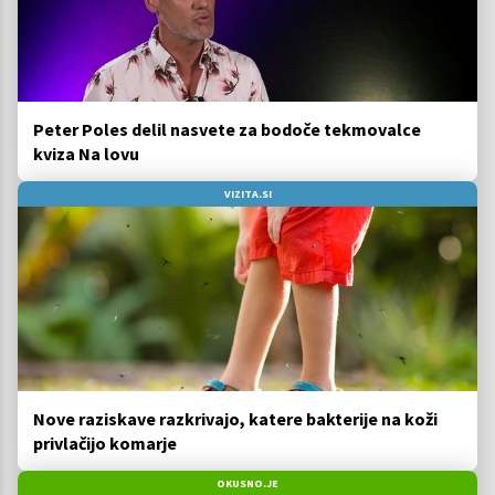
Peter Poles delil nasvete za bodoče tekmovalce
kviza Na lovu
VIZITA.SI
Nove raziskave razkrivajo, katere bakterije na koži
privlačijo komarje
OKUSNO.JE