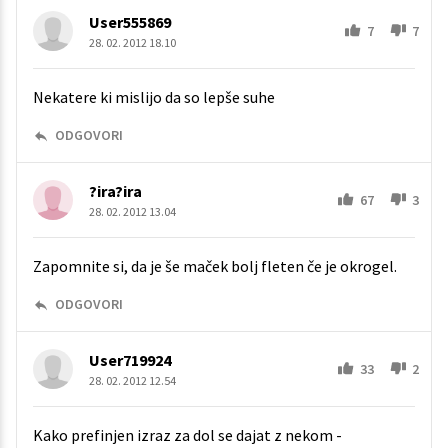
User555869
7
7
28. 02. 2012 18.10
Nekatere ki mislijo da so lepše suhe
ODGOVORI
?ira?ira
67
3
28. 02. 2012 13.04
Zapomnite si, da je še maček bolj fleten če je okrogel.
ODGOVORI
User719924
33
2
28. 02. 2012 12.54
Kako prefinjen izraz za dol se dajat z nekom -