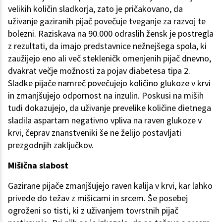
velikih količin sladkorja, zato je pričakovano, da
uživanje gaziranih pijač povečuje tveganje za razvoj te
bolezni. Raziskava na 90.000 odraslih žensk je postregla
z rezultati, da imajo predstavnice nežnejšega spola, ki
zaužijejo eno ali več stekleničk omenjenih pijač dnevno,
dvakrat večje možnosti za pojav diabetesa tipa 2.
Sladke pijače namreč povečujejo količino glukoze v krvi
in zmanjšujejo odpornost na inzulin. Poskusi na miših
tudi dokazujejo, da uživanje prevelike količine dietnega
sladila aspartam negativno vpliva na raven glukoze v
krvi, čeprav znanstveniki še ne želijo postavljati
prezgodnjih zaključkov.
Mišična slabost
Gazirane pijače zmanjšujejo raven kalija v krvi, kar lahko
privede do težav z mišicami in srcem. Še posebej
ogroženi so tisti, ki z uživanjem tovrstnih pijač