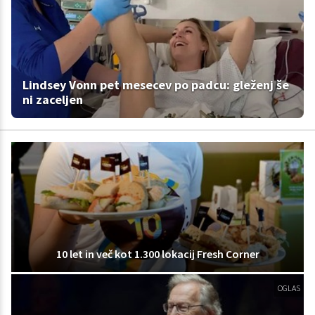
Lindsey Vonn pet mesecev po padcu: gleženj še
ni zaceljen
10 let in več kot 1.300 lokacij Fresh Corner
OGLAS