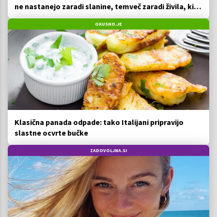
ne nastanejo zaradi slanine, temveč zaradi živila, ki
ga imamo vsi radi
OKUSNO.JE
Klasična panada odpade: tako Italijani pripravijo
slastne ocvrte bučke
ZADOVOLJNA.SI