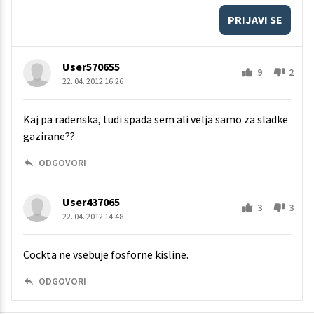
PRIJAVI SE
User570655
9
2
22. 04. 2012 16.26
Kaj pa radenska, tudi spada sem ali velja samo za sladke
gazirane??
ODGOVORI
User437065
3
3
22. 04. 2012 14.48
Cockta ne vsebuje fosforne kisline.
ODGOVORI