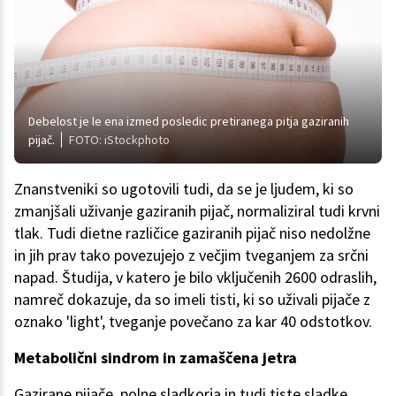
Debelost je le ena izmed posledic pretiranega pitja gaziranih
pijač.
FOTO: iStockphoto
Znanstveniki so ugotovili tudi, da se je ljudem, ki so
zmanjšali uživanje gaziranih pijač, normaliziral tudi krvni
tlak. Tudi dietne različice gaziranih pijač niso nedolžne
in jih prav tako povezujejo z večjim tveganjem za srčni
napad. Študija, v katero je bilo vključenih 2600 odraslih,
namreč dokazuje, da so imeli tisti, ki so uživali pijače z
oznako 'light', tveganje povečano za kar 40 odstotkov.
Metabolični sindrom in zamaščena jetra
Gazirane pijače, polne sladkorja in tudi tiste sladke