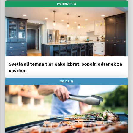
DOMINVRT.SI
Svetla ali temna tla? Kako izbrati popoln odtenek za
vaš dom
VIZITA.SI