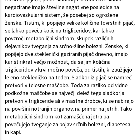
negazirane imajo številne negativne posledice na
kardiovaskularni sistem, še posebej so ogrožene
ženske. Tistim, ki popijejo velike količine tovrstnih pijač,
se lahko poveča količina trigliceridov, kar lahko
povzroči metabolični sindrom, skupek različnih
dejavnikov tveganja za srčno-žilne bolezni. Ženske, ki
popijejo dve steklenički gaziranih pijač dnevno, imajo
kar štirikrat večjo možnost, da se jim količina
trigliceridov v krvi močno poveča, od tistih, ki zaužijejo
le eno stekleničko na teden. Sladkor iz pijač se namreč
pretvori v telesne maščobe. Toda za razliko od vidne
podkožne maščobe se največji delež tega sladkorja
pretvori v trigliceride ali v mastne drobce, ki se nabirajo
na površini notranjih organov, na primer na jetrih. Tako
metabolični sindrom kot zamaščena jetra pa
povečujejo tveganje za pojav srčnih bolezni, diabetesa
in kapi.