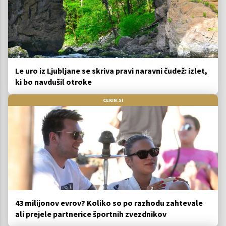
Le uro iz Ljubljane se skriva pravi naravni čudež: izlet,
ki bo navdušil otroke
CEKIN.SI
43 milijonov evrov? Koliko so po razhodu zahtevale
ali prejele partnerice športnih zvezdnikov