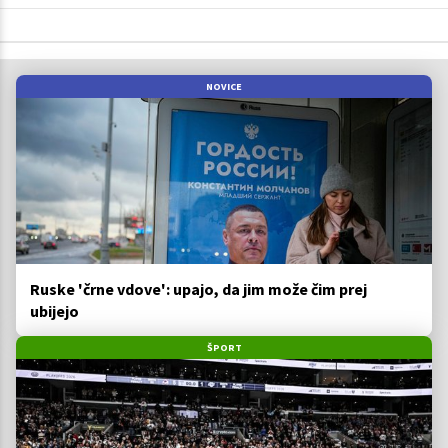
NOVICE
Ruske 'črne vdove': upajo, da jim može čim prej
ubijejo
ŠPORT