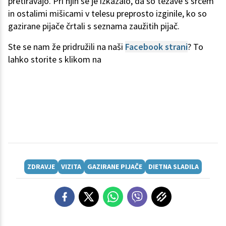
pretiravajo. Pri njih se je izkazalo, da so težave s srcem
in ostalimi mišicami v telesu preprosto izginile, ko so
gazirane pijače črtali s seznama zaužitih pijač.
Ste se nam že pridružili na naši
Facebook strani
? To
lahko storite s klikom na
ZDRAVJE
VIZITA
GAZIRANE PIJAČE
DIETNA SLADILA