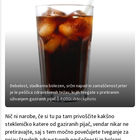
Debelost, sladkorna bolezen, srčni napad in zamaščenost jeter
je le peščica zdravstvenih težav, ki jih tvegate s pretiranim
uživanjem gaziranih pijač.
FOTO: iStockphoto
Nič ni narobe, če si tu pa tam privoščite kakšno
stekleničko katere od gaziranih pijač, vendar nikar ne
pretiravajte, saj s tem močno povečujete tveganje za
pojav številnih zdravstvenih nevšečnosti in bolezni.