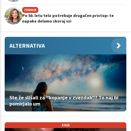
ZDRAVJE
Po 50. letu telo potrebuje drugačen pristop: te
napake delamo skoraj vsi
ALTERNATIVA
Ste že slišali za "kopanje v zvezdah"? To naj bi
pomirjalo um
KOŽA