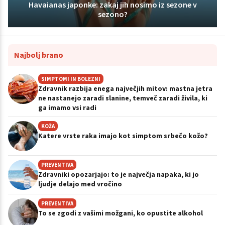
Havaianas japonke: zakaj jih nosimo iz sezone v
sezono?
Najbolj brano
SIMPTOMI IN BOLEZNI
Zdravnik razbija enega največjih mitov: mastna jetra
ne nastanejo zaradi slanine, temveč zaradi živila, ki
ga imamo vsi radi
KOŽA
Katere vrste raka imajo kot simptom srbečo kožo?
PREVENTIVA
Zdravniki opozarjajo: to je največja napaka, ki jo
ljudje delajo med vročino
PREVENTIVA
To se zgodi z vašimi možgani, ko opustite alkohol