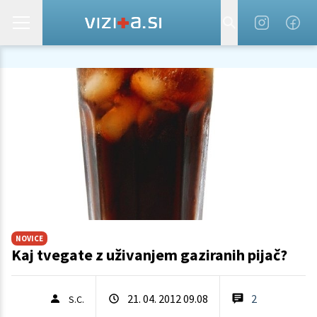
NOVICE
Kaj tvegate z uživanjem gaziranih pijač?
21. 04. 2012 09.08
2
S.C.