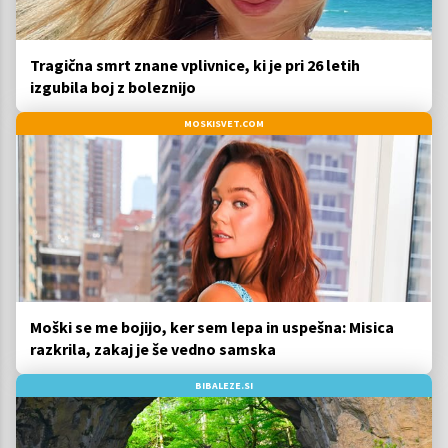
Tragična smrt znane vplivnice, ki je pri 26 letih
izgubila boj z boleznijo
MOSKISVET.COM
Moški se me bojijo, ker sem lepa in uspešna: Misica
razkrila, zakaj je še vedno samska
BIBALEZE.SI