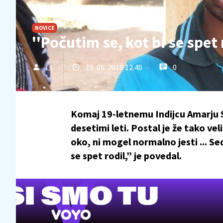
NOVICE
''Počutim se, kot bi se spet 
19. 06. 2018 12.40
0
L.E.
Komaj 19-letnemu Indijcu Amarju Sa
desetimi leti. Postal je že tako vel
oko, ni mogel normalno jesti ... S
se spet rodil,” je povedal.