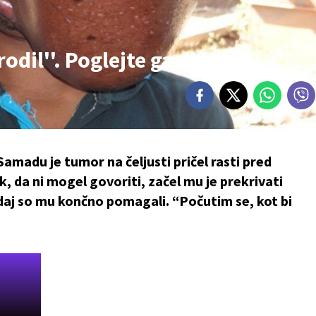
rodil''. Poglejte ga danes
madu je tumor na čeljusti pričel rasti pred
ik, da ni mogel govoriti, začel mu je prekrivati
edaj so mu končno pomagali. “Počutim se, kot bi