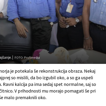
ajšanje.
FOTO: Profimedia
morja je potekala še rekonstrukcija obraza. Nekaj
jprej so mislili, da bo izgubil oko, a so ga uspeli
n. Ravni kalcija pa ima sedaj spet normalne, saj so
ščitnico. V prihodnosti mu morajo pomagati še pri
 še malo premaknili oko.