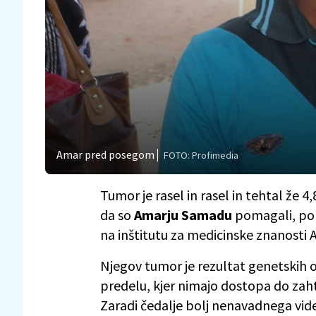
Amar pred posegom
FOTO: Profimedia
Tumor je rasel in rasel in tehtal že 4
da so
Amarju Samadu
pomagali, poro
na inštitutu za medicinske znanosti 
Njegov tumor je rezultat genetskih 
predelu, kjer nimajo dostopa do zaht
Zaradi čedalje bolj nenavadnega videza