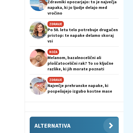
Zdravniki opozarjajo: to je največja
napaka, ki jo ljudje delajo med
vročino
ZDRAVJE
Po 50. letu telo potrebuje drugačen
pristop: te napake delamo skoraj
vsi
KOŽA
Melanom, bazalnocelični ali
ploščatocelični rak? To so ključne
razlike, ki jih morate poznati
ZDRAVJE
Največje prehranske napake, ki
pospešujejo izgubo kostne mase
ALTERNATIVA