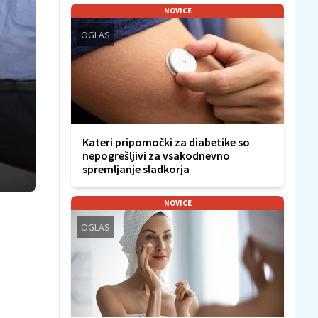
NOVICE
OGLAS
Kateri pripomočki za diabetike so
nepogrešljivi za vsakodnevno
spremljanje sladkorja
NOVICE
OGLAS