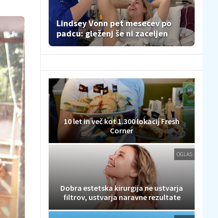
Lindsey Vonn pet mesecev po
padcu: gleženj še ni zaceljen
10 let in več kot 1.300 lokacij Fresh
Corner
OGLAS
Dobra estetska kirurgija ne ustvarja
filtrov, ustvarja naravne rezultate