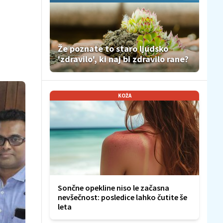
Že poznate to staro ljudsko
'zdravilo', ki naj bi zdravilo rane?
KOŽA
Sončne opekline niso le začasna
nevšečnost: posledice lahko čutite še
leta