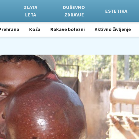
ZLATA
DUŠEVNO
ESTETIKA
LETA
ZDRAVJE
Prehrana
Koža
Rakave bolezni
Aktivno življenje