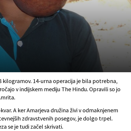
,8 kilogramov. 14-urna operacija je bila potrebna,
čajo v indijskem mediju The Hindu. Opravili so jo
Amrita.
okvar. A ker Amarjeva družina živi v odmaknjenem
evnejših zdravstvenih posegov, je dolgo trpel.
 se je tudi začel skrivati.