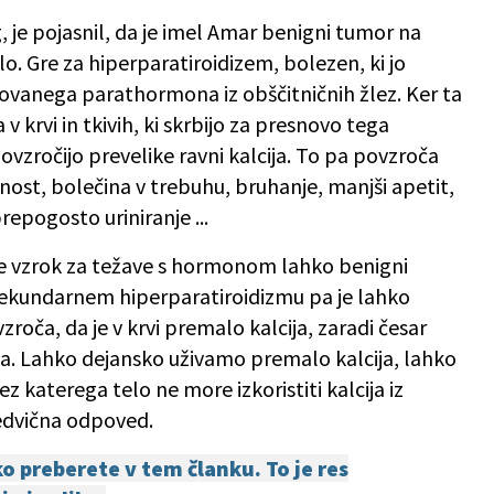
rg, je pojasnil, da je imel Amar benigni tumor na
elo. Gre za hiperparatiroidizem, bolezen, ki jo
ovanega parathormona iz obščitničnih žlez. Ker ta
v krvi in tkivih, ki skrbijo za presnovo tega
zročijo prevelike ravni kalcija. To pa povzroča
nost, bolečina v trebuhu, bruhanje, manjši apetit,
repogosto uriniranje ...
je vzrok za težave s hormonom lahko benigni
 sekundarnem hiperparatiroidizmu pa je lahko
zroča, da je v krvi premalo kalcija, zaradi česar
a. Lahko dejansko uživamo premalo kalcija, lahko
 katerega telo ne more izkoristiti kalcija iz
ledvična odpoved.
ko preberete v tem članku. To je res