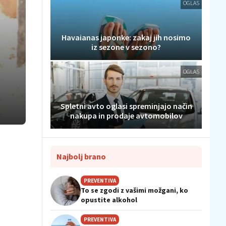
OGLAS
Havaianas japonke: zakaj jih nosimo
iz sezone v sezono?
OGLAS
Spletni avto oglasi spreminjajo način
nakupa in prodaje avtomobilov
Najbolj brano
PREVENTIVA
To se zgodi z vašimi možgani, ko
opustite alkohol
PREVENTIVA