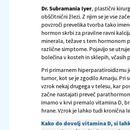
Dr. Subramania Iyer
, plastični kiru
obščitnični žlezi. Z njim se je vse zač
povzroči prevelika tvorba tako imen
hormon skrbi za pravilne ravni kalcija 
minerala, težave s tem hormonom pov
različne simptome. Pojavijo se utruje
bolečina v kosteh in sklepih, včasih p
Pri primarnem hiperparatiroidizmu 
tumor, kot se je zgodilo Amarju. Pri
vzrok nekaj drugega v telesu, kar pov
začne nastajati preveč parathormon
imamo v krvi premalo vitamina D, brez
hrane. Vzrok je lahko tudi kronična 
Kako do dovolj vitamina D, si lah