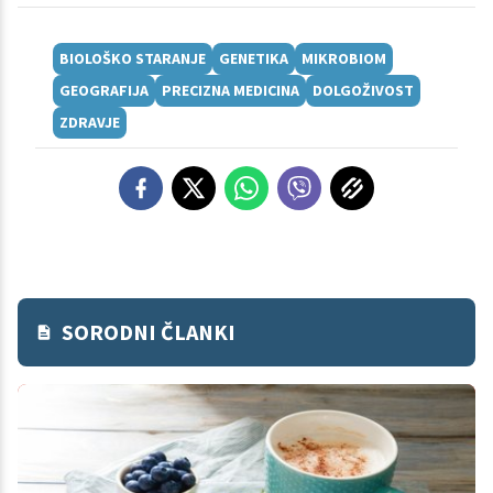
BIOLOŠKO STARANJE
GENETIKA
MIKROBIOM
GEOGRAFIJA
PRECIZNA MEDICINA
DOLGOŽIVOST
ZDRAVJE
SORODNI ČLANKI