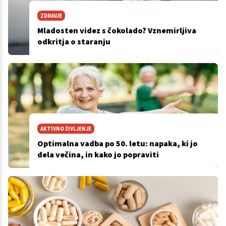
ZDRAVJE
Mladosten videz s čokolado? Vznemirljiva
odkritja o staranju
AKTIVNO ŽIVLJENJE
Optimalna vadba po 50. letu: napaka, ki jo
dela večina, in kako jo popraviti