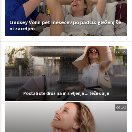
Lindsey Vonn pet mesecev po padcu: gleženj še
ni zaceljen
OGLAS
Postali ste družina in življenje ... teče dalje
OGLAS