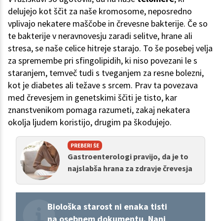
delujejo kot ščit za naše kromosome, neposredno
vplivajo nekatere maščobe in črevesne bakterije. Če so
te bakterije v neravnovesju zaradi selitve, hrane ali
stresa, se naše celice hitreje starajo. To še posebej velja
za spremembe pri sfingolipidih, ki niso povezani le s
staranjem, temveč tudi s tveganjem za resne bolezni,
kot je diabetes ali težave s srcem. Prav ta povezava
med črevesjem in genetskimi ščiti je tisto, kar
znanstvenikom pomaga razumeti, zakaj nekatera
okolja ljudem koristijo, drugim pa škodujejo.
PREBERI ŠE
Gastroenterologi pravijo, da je to
najslabša hrana za zdravje črevesja
Biološka starost ni enaka tisti
na osebnem dokumentu. Nanj