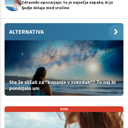
Zdravniki opozarjajo: to je največja napaka, ki jo
ljudje delajo med vročino
ALTERNATIVA
Ste že slišali za "kopanje v zvezdah"? To naj bi
pomirjalo um
KOŽA