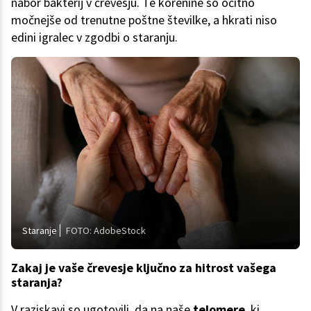
nabor bakterij v črevesju. Te korenine so očitno
močnejše od trenutne poštne številke, a hkrati niso
edini igralec v zgodbi o staranju.
Staranje
FOTO: AdobeStock
Zakaj je vaše črevesje ključno za hitrost vašega
staranja?
V raziskavi so ugotovili, da na naše
telomere
, ki