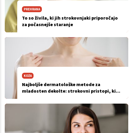
PREHRANA
To so živila, ki jih strokovnjaki priporočajo
za počasnejše staranje
KOŽA
Najboljše dermatološke metode za
mladosten dekolte: strokovni pristopi, ki
naj bi res delovali