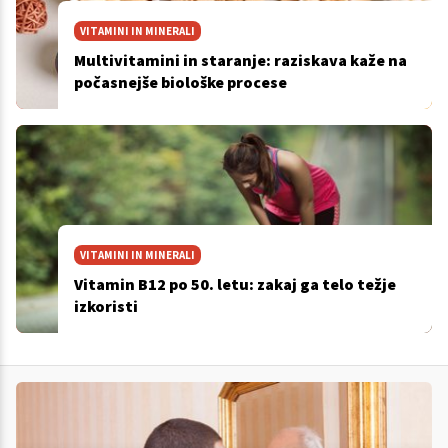
VITAMINI IN MINERALI
Multivitamini in staranje: raziskava kaže na
počasnejše biološke procese
VITAMINI IN MINERALI
Vitamin B12 po 50. letu: zakaj ga telo težje
izkoristi