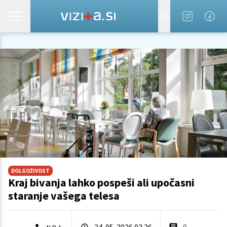
DOLGOŽIVOST
Kraj bivanja lahko pospeši ali upočasni
staranje vašega telesa
24. 05. 2026 03.26
0