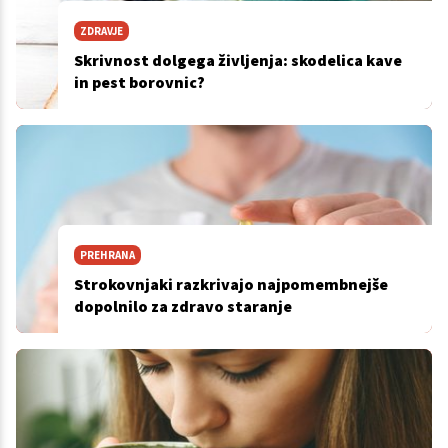
ZDRAVJE
Skrivnost dolgega življenja: skodelica kave
in pest borovnic?
PREHRANA
Strokovnjaki razkrivajo najpomembnejše
dopolnilo za zdravo staranje