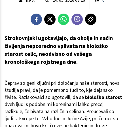
N.R.A.
Strokovnjaki ugotavljajo, da okolje in način
življenja neposredno vplivata na biološko
starost celic, neodvisno od vašega
kronološkega rojstnega dne.
Čeprav so geni ključni pri določanju naše starosti, nova
študija pravi, da je pomembno tudi to, kje dejansko
živite. Raziskovalci so ugotovili, da se
biološka starost
dveh ljudi s podobnimi koreninami lahko precej
razlikuje, če bivata na različnih celinah. Preučevali so
ljudi iz Evrope ter Vzhodne in Južne Azije, pri čemer so
opazovali njihovo kri, črevesne bakterije in druge