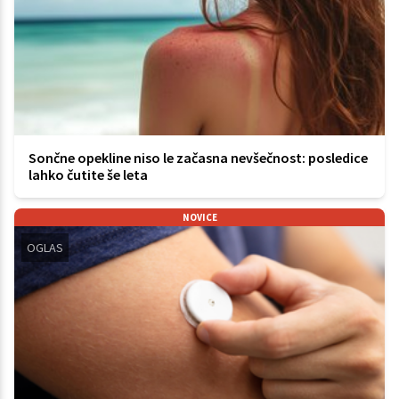
Sončne opekline niso le začasna nevšečnost: posledice
lahko čutite še leta
NOVICE
OGLAS