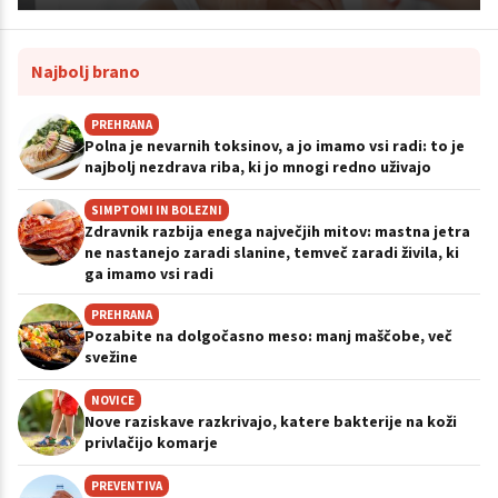
Najbolj brano
PREHRANA
Polna je nevarnih toksinov, a jo imamo vsi radi: to je
najbolj nezdrava riba, ki jo mnogi redno uživajo
SIMPTOMI IN BOLEZNI
Zdravnik razbija enega največjih mitov: mastna jetra
ne nastanejo zaradi slanine, temveč zaradi živila, ki
ga imamo vsi radi
PREHRANA
Pozabite na dolgočasno meso: manj maščobe, več
svežine
NOVICE
Nove raziskave razkrivajo, katere bakterije na koži
privlačijo komarje
PREVENTIVA