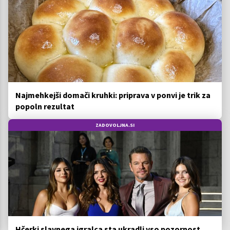
Najmehkejši domači kruhki: priprava v ponvi je trik za
popoln rezultat
ZADOVOLJNA.SI
Hčerki slavnega igralca sta ukradli vso pozornost