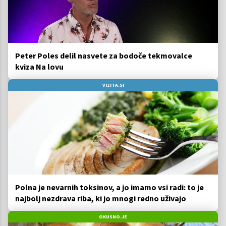
Peter Poles delil nasvete za bodoče tekmovalce
kviza Na lovu
VIZITA.SI
Polna je nevarnih toksinov, a jo imamo vsi radi: to je
najbolj nezdrava riba, ki jo mnogi redno uživajo
OKUSNO.JE