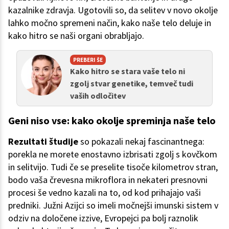
kazalnike zdravja. Ugotovili so, da selitev v novo okolje
lahko močno spremeni način, kako naše telo deluje in
kako hitro se naši organi obrabljajo.
PREBERI ŠE
Kako hitro se stara vaše telo ni
zgolj stvar genetike, temveč tudi
vaših odločitev
Geni niso vse: kako okolje spreminja naše telo
Rezultati študije
so pokazali nekaj fascinantnega:
porekla ne morete enostavno izbrisati zgolj s kovčkom
in selitvijo. Tudi če se preselite tisoče kilometrov stran,
bodo vaša črevesna mikroflora in nekateri presnovni
procesi še vedno kazali na to, od kod prihajajo vaši
predniki. Južni Azijci so imeli močnejši imunski sistem v
odziv na določene izzive, Evropejci pa bolj raznolik