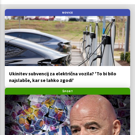
NOVICE
Ukinitev subvencij za električna vozila? 'To bi bilo
najslabše, kar se lahko zgodi'
ŠPORT