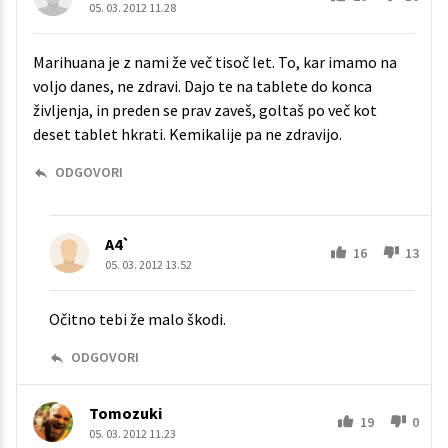
05. 03. 2012 11.28
Marihuana je z nami že več tisoč let. To, kar imamo na
voljo danes, ne zdravi. Dajo te na tablete do konca
življenja, in preden se prav zaveš, goltaš po več kot
deset tablet hkrati. Kemikalije pa ne zdravijo.
ODGOVORI
A4`
16
13
05. 03. 2012 13.52
Očitno tebi že malo škodi.
ODGOVORI
Tomozuki
19
0
05. 03. 2012 11.23