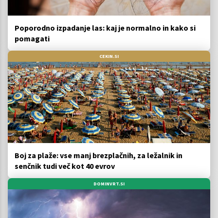
Poporodno izpadanje las: kaj je normalno in kako si
pomagati
CEKIN.SI
Boj za plaže: vse manj brezplačnih, za ležalnik in
senčnik tudi več kot 40 evrov
DOMINVRT.SI