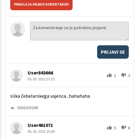
PRAVILA ZA OBJAVO KOMENTARJEV
PRIJAVI SE
User843666
1
3
05. 03. 2012 23.15
slika čebelarskega vajenca...hahahaha
ODGOVORI
User461071
5
8
05. 03. 2012 15.09