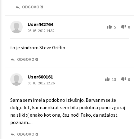
ODGOVORI
User442764
5
0
05. 03. 2012 14.32
to je sindrom Steve Griffin
ODGOVORI
User600161
13
0
05. 03. 2012 12.26
Sama sem imela podobno izkušnjo. Barvanm se že
dolgo let, kar naenkrat sem bila podobna punci zgoraj
na sliki :( enako kot ona, čez noč! Tako, da nažalost
poznam.....
ODGOVORI