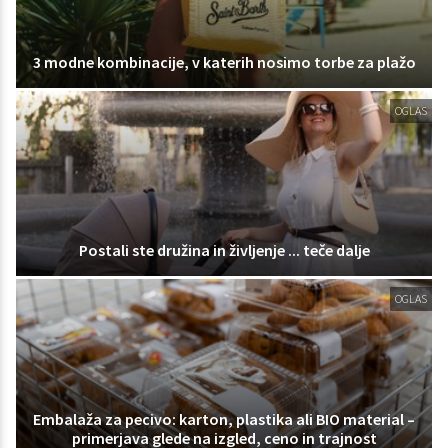
3 modne kombinacije, v katerih nosimo torbe za plažo
OGLAS
Postali ste družina in življenje ... teče dalje
OGLAS
Embalaža za pecivo: karton, plastika ali BIO material –
primerjava glede na izgled, ceno in trajnost