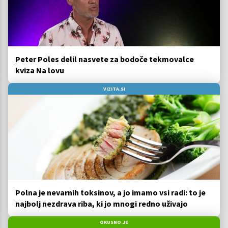
Peter Poles delil nasvete za bodoče tekmovalce
kviza Na lovu
VIZITA.SI
Polna je nevarnih toksinov, a jo imamo vsi radi: to je
najbolj nezdrava riba, ki jo mnogi redno uživajo
OKUSNO.JE