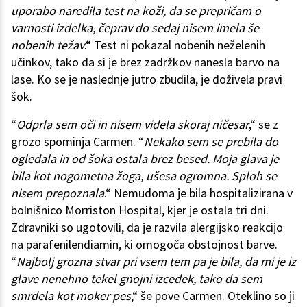
uporabo naredila test na koži, da se prepričam o
varnosti izdelka, čeprav do sedaj nisem imela še
nobenih težav
.“ Test ni pokazal nobenih neželenih
učinkov, tako da si je brez zadržkov nanesla barvo na
lase. Ko se je naslednje jutro zbudila, je doživela pravi
šok.
“
Odprla sem oči in nisem videla skoraj ničesar
,“ se z
grozo spominja Carmen. “
Nekako sem se prebila do
ogledala in od šoka ostala brez besed. Moja glava je
bila kot nogometna žoga, ušesa ogromna. Sploh se
nisem prepoznala
.“ Nemudoma je bila hospitalizirana v
bolnišnico Morriston Hospital, kjer je ostala tri dni.
Zdravniki so ugotovili, da je razvila alergijsko reakcijo
na parafenilendiamin, ki omogoča obstojnost barve.
“
Najbolj grozna stvar pri vsem tem pa je bila, da mi je iz
glave nenehno tekel gnojni izcedek, tako da sem
smrdela kot moker pes
,“ še pove Carmen. Oteklino so ji