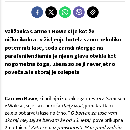
Valižanka Carmen Rowe si je kot že
ničkolikokrat v življenju hotela samo nekoliko
potemniti lase, toda zaradi alergije na
parafenilendiamin je njena glava otekla kot
nogometna žoga, ušesa so se ji neverjetno
povečala in skoraj je oslepela.
Carmen Rowe
, ki prihaja iz obalnega mesteca Swansea
v Walesu, si je, kot poroča
Daily Mail
, pred kratkim
želela pobarvati lase na črno. “
O barvah za lase vem
skoraj vse, saj se barvam že od 13. leta
,“ pove prikupna
25-letnica. “
Zato sem iz previdnosti 48 ur pred zadnjo