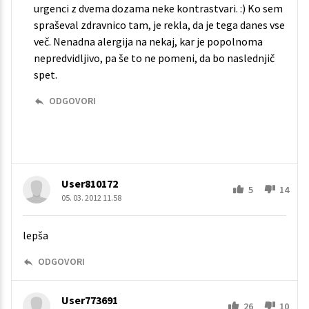
urgenci z dvema dozama neke kontrastvari. :) Ko sem
spraševal zdravnico tam, je rekla, da je tega danes vse
več. Nenadna alergija na nekaj, kar je popolnoma
nepredvidljivo, pa še to ne pomeni, da bo naslednjič
spet.
ODGOVORI
User810172
5
14
05. 03. 2012 11.58
lepša
ODGOVORI
User773691
26
10