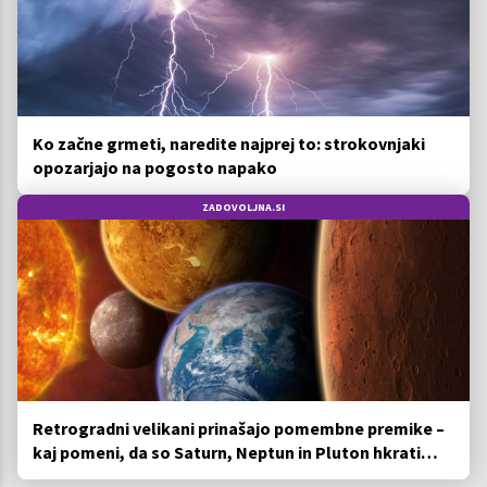
Ko začne grmeti, naredite najprej to: strokovnjaki
opozarjajo na pogosto napako
ZADOVOLJNA.SI
Retrogradni velikani prinašajo pomembne premike –
kaj pomeni, da so Saturn, Neptun in Pluton hkrati
retrogradni?