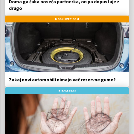
Doma ga čaka noseča partnerka, on pa dopustuje z
drugo
MOSKISVET.COM
Zakaj novi avtomobili nimajo več rezervne gume?
BIBALEZE.SI