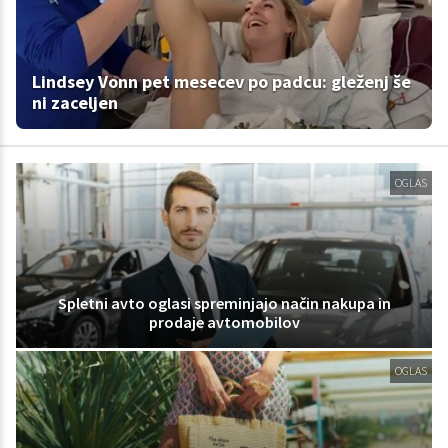
Lindsey Vonn pet mesecev po padcu: gleženj še
ni zaceljen
OGLAS
Spletni avto oglasi spreminjajo način nakupa in
prodaje avtomobilov
OGLAS