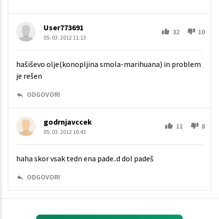
User773691
32
10
05. 03. 2012 11.13
hašiševo olje(konopljina smola-marihuana) in problem
je rešen
ODGOVORI
godrnjavccek
11
8
05. 03. 2012 10.43
haha skor vsak tedn ena pade..d dol padeš
ODGOVORI