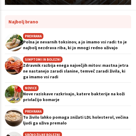
Najbolj brano
PREHRANA
Polna je nevarnih toksinov, a jo imamo vsi radi: to je
najbolj nezdrava riba, ki jo mnogi redno uživajo
SIMPTOMI IN BOLEZNI
Zdravnik razbija enega največjih mitov: mastna jetra
ne nastanejo zaradi slanine, temveč zaradi živila, ki
ga imamo vsi radi
NOVICE
Nove raziskave razkrivajo, katere bakterije na koži
privlačijo komarje
PREHRANA
To živilo lahko pomaga znižati LDL holesterol, večina
ljudi ga uživa premalo
SRČNO ŽILNE BOLEZNI