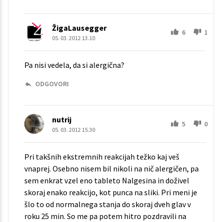
ŽigaLausegger
6
1
05. 03. 2012 13.10
Pa nisi vedela, da si alergična?
ODGOVORI
nutrij
5
0
05. 03. 2012 15.30
Pri takšnih ekstremnih reakcijah težko kaj veš
vnaprej. Osebno nisem bil nikoli na nič alergičen, pa
sem enkrat vzel eno tableto Nalgesina in doživel
skoraj enako reakcijo, kot punca na sliki. Pri meni je
šlo to od normalnega stanja do skoraj dveh glav v
roku 25 min. So me pa potem hitro pozdravili na