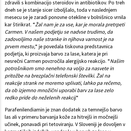
zdravili s kombinacijo steroidov in antibiotikov. Po treh
dneh se je stanje sicer izboljšalo, toda v naslednjem
mesecu se je zaradi ponovne otekline v bolnišnico vrnila
kar štirikrat. “
Žal nam je za vse, kar je morala pretrpeti
Carmen. V našem podjetju se nadvse trudimo, da
zadovoljimo naše stranke in njihova varnost je na
prvem mestu,
“ je povedala tiskovna predstavnica
podjetja, ki proizvaja barvo za lase, katera je pri
nesrečni Carmen povzročila alergijsko reakcijo. “
Našim
potrošnikom smo nenehno na voljo za nasvete in
pritožbe na brezplačni telefonski številki. Žal na
reakcije strank ne moremo vplivati, lahko pa rečemo,
da ob izjemno množični uporabi barv za lase zelo
redko pride do neželenih reakcij
.“
Parafenilendiamin je znan dodatek za temnejšo barvo
las ali v primeru barvanja kože za hitrejši in močnejši
učinek, ponavadi pri tetoviranju. V Sloveniji je dovoljen v