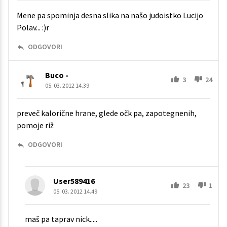
Mene pa spominja desna slika na našo judoistko Lucijo
Polav... :)r
ODGOVORI
Buco -
3
24
05. 03. 2012 14.39
preveč kalorične hrane, glede očk pa, zapotegnenih,
pomoje riž
ODGOVORI
User589416
23
1
05. 03. 2012 14.49
maš pa taprav nick.....