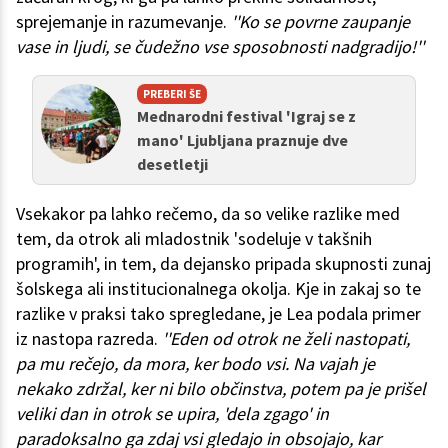
sprejemanje in razumevanje.
''Ko se povrne zaupanje
vase in ljudi, se čudežno vse sposobnosti nadgradijo!''
PREBERI ŠE
Mednarodni festival 'Igraj se z
mano' Ljubljana praznuje dve
desetletji
Vsekakor pa lahko rečemo, da so velike razlike med
tem, da otrok ali mladostnik 'sodeluje v takšnih
programih', in tem, da dejansko pripada skupnosti zunaj
šolskega ali institucionalnega okolja. Kje in zakaj so te
razlike v praksi tako spregledane, je Lea podala primer
iz nastopa razreda.
''Eden od otrok ne želi nastopati,
pa mu rečejo, da mora, ker bodo vsi. Na vajah je
nekako zdržal, ker ni bilo občinstva, potem pa je prišel
veliki dan in otrok se upira, 'dela zgago' in
paradoksalno ga zdaj vsi gledajo in obsojajo, kar