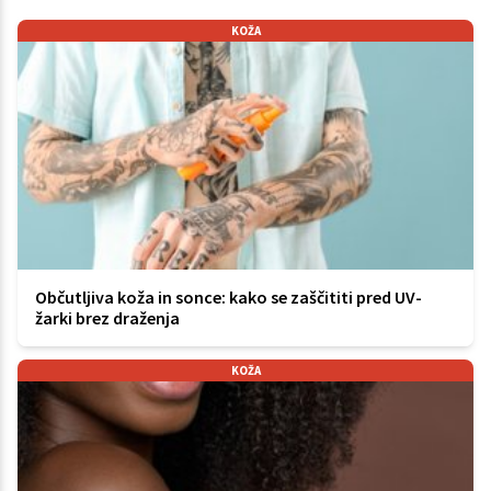
KOŽA
Občutljiva koža in sonce: kako se zaščititi pred UV-
žarki brez draženja
KOŽA