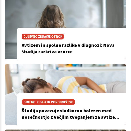
DUŠEVNO ZDRAVJE OTROK
Avtizem in spolne razlike v diagnozi: Nova
študija razkriva vzorce
GINEKOLOGIJA IN PORODNIŠTVO
Študija povezuje sladkorno bolezen med
nosečnostjo z večjim tveganjem za avtizem
in ADHD pri otrocih