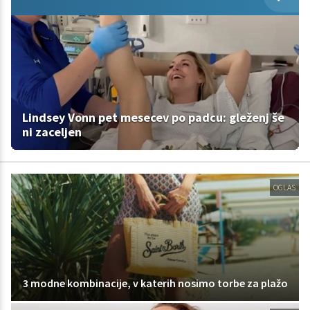
Lindsey Vonn pet mesecev po padcu: gleženj še
ni zaceljen
OGLAS
3 modne kombinacije, v katerih nosimo torbe za plažo