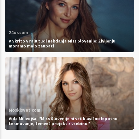
24ur.com
V Skrito v raju tudi nekdanja Miss Slovenije: Življenju
moramo malo zaupati
Moskisvet.com
Vida Milivojša: ''Miss Slovenije ni več klasično lepotno
tekmovanje, temveč projekt z vsebino''