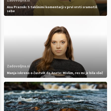
Zadovoljna.si
Ana Praznik: S takšnimi komentarji v prvi vrsti sramotiš
sebe
Zadovoljna.si
Manja iskreno o čustvih do Anete: Mislim, res mi je bila všeč