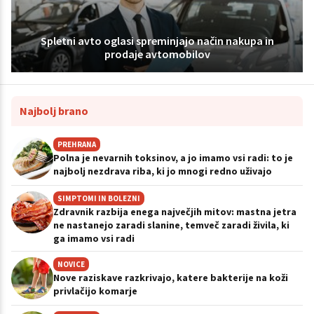
Spletni avto oglasi spreminjajo način nakupa in
prodaje avtomobilov
Najbolj brano
PREHRANA
Polna je nevarnih toksinov, a jo imamo vsi radi: to je
najbolj nezdrava riba, ki jo mnogi redno uživajo
SIMPTOMI IN BOLEZNI
Zdravnik razbija enega največjih mitov: mastna jetra
ne nastanejo zaradi slanine, temveč zaradi živila, ki
ga imamo vsi radi
NOVICE
Nove raziskave razkrivajo, katere bakterije na koži
privlačijo komarje