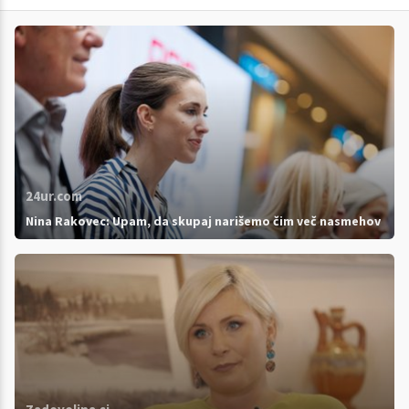
24ur.com
Nina Rakovec: Upam, da skupaj narišemo čim več nasmehov