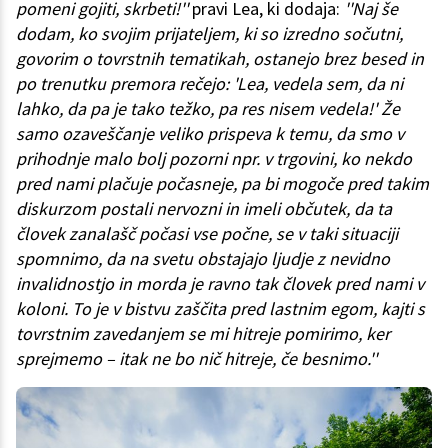
pomeni gojiti, skrbeti!''
pravi Lea, ki dodaja:
''Naj še
dodam, ko svojim prijateljem, ki so izredno sočutni,
govorim o tovrstnih tematikah, ostanejo brez besed in
po trenutku premora rečejo: 'Lea, vedela sem, da ni
lahko, da pa je tako težko, pa res nisem vedela!' Že
samo ozaveščanje veliko prispeva k temu, da smo v
prihodnje malo bolj pozorni npr. v trgovini, ko nekdo
pred nami plačuje počasneje, pa bi mogoče pred takim
diskurzom postali nervozni in imeli občutek, da ta
človek zanalašč počasi vse počne, se v taki situaciji
spomnimo, da na svetu obstajajo ljudje z nevidno
invalidnostjo in morda je ravno tak človek pred nami v
koloni. To je v bistvu zaščita pred lastnim egom, kajti s
tovrstnim zavedanjem se mi hitreje pomirimo, ker
sprejmemo – itak ne bo nič hitreje, če besnimo.''