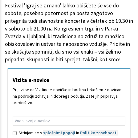
Festival 'Igraj se z mano' lahko obiščete še vse do
sobote, posebno pozornost pa bosta zagotovo
pritegnila tudi slavnostna koncerta v četrtek ob 19.30 in
v soboto ob 21.00 na Kongresnem trgu in v Parku
Zvezda v Ljubljani, ki tradicionalno združita množico
obiskovalcev in ustvarita nepozabno vzdušje. Pridite in
se skušajte spomniti, da smo vsi enaki – vsi želimo
pripadati skupnosti in biti sprejeti takšni, kot smo!
Vizita e-novice
Prijavi se na Vizitine e-novičke in bodi na tekočem z novicami
na področju zdravja in dobrega počutja. Zate jih pripravlja
uredništvo.
Strinjam se s
splošnimi pogoji
in
Politiko zasebnosti
.