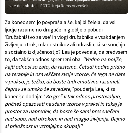
vse do sobote!
FOTO: Neja Rems Arzenšek
Za konec sem jo povprašala še, kaj bi želela, da vsi
ljudje razumemo drugače in globlje o pobudi
'Družabništvo za vse' in vlogi družabnika v vsakdanjem
življenju otrok, mladostnikov ali odraslih, ki se soočajo
s socialno izključenostjo? Lea je povedala, da predvsem
to, da takšen odnos spremeni oba.
''Vedno na boljše,
kajti odnosi so zato, da rastemo. Četudi hodite pridno
na terapije in ozaveščate svoje vzorce, če tega ne date
v prakso, je težko, da boste tudi emotivno razumeli,
čeprav se umsko že zavedate,''
poudarja Lea, ki za
konec še dodaja:
''Ko greš v tak odnos prostovoljno,
pričneš opazovati naučene vzorce v praksi in tukaj je
prostor za napredek, da boste še sami presenečeni
nad sabo, nad otrokom in nad magijo življenja. Dajmo
si priložnost in vztrajajmo skupaj!''