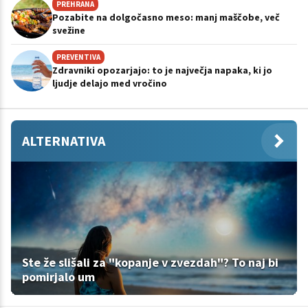
PREHRANA
Pozabite na dolgočasno meso: manj maščobe, več
svežine
PREVENTIVA
Zdravniki opozarjajo: to je največja napaka, ki jo
ljudje delajo med vročino
ALTERNATIVA
Ste že slišali za "kopanje v zvezdah"? To naj bi
pomirjalo um