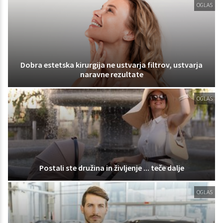
OGLAS
Dobra estetska kirurgija ne ustvarja filtrov, ustvarja
naravne rezultate
OGLAS
Postali ste družina in življenje ... teče dalje
OGLAS