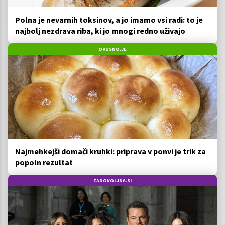
Polna je nevarnih toksinov, a jo imamo vsi radi: to je
najbolj nezdrava riba, ki jo mnogi redno uživajo
OKUSNO.JE
Najmehkejši domači kruhki: priprava v ponvi je trik za
popoln rezultat
ZADOVOLJNA.SI