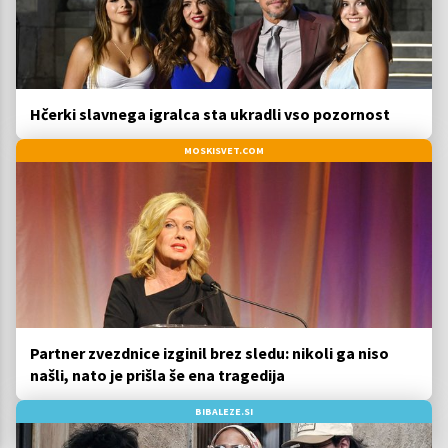
Hčerki slavnega igralca sta ukradli vso pozornost
MOSKISVET.COM
Partner zvezdnice izginil brez sledu: nikoli ga niso
našli, nato je prišla še ena tragedija
BIBALEZE.SI