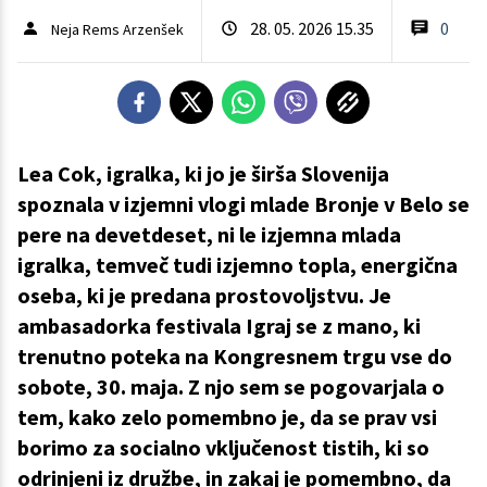
28. 05. 2026 15.35
0
Neja Rems Arzenšek
Lea Cok, igralka, ki jo je širša Slovenija
spoznala v izjemni vlogi mlade Bronje v Belo se
pere na devetdeset, ni le izjemna mlada
igralka, temveč tudi izjemno topla, energična
oseba, ki je predana prostovoljstvu. Je
ambasadorka festivala Igraj se z mano, ki
trenutno poteka na Kongresnem trgu vse do
sobote, 30. maja. Z njo sem se pogovarjala o
tem, kako zelo pomembno je, da se prav vsi
borimo za socialno vključenost tistih, ki so
odrinjeni iz družbe, in zakaj je pomembno, da