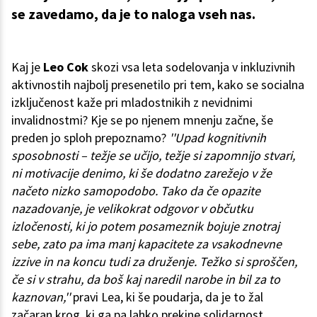
se zavedamo, da je to naloga vseh nas.
Kaj je
Leo Cok
skozi vsa leta sodelovanja v inkluzivnih
aktivnostih najbolj presenetilo pri tem, kako se socialna
izključenost kaže pri mladostnikih z nevidnimi
invalidnostmi? Kje se po njenem mnenju začne, še
preden jo sploh prepoznamo?
''Upad kognitivnih
sposobnosti – težje se učijo, težje si zapomnijo stvari,
ni motivacije denimo, ki še dodatno zarežejo v že
načeto nizko samopodobo. Tako da če opazite
nazadovanje, je velikokrat odgovor v občutku
izločenosti, ki jo potem posameznik bojuje znotraj
sebe, zato pa ima manj kapacitete za vsakodnevne
izzive in na koncu tudi za druženje. Težko si sproščen,
če si v strahu, da boš kaj naredil narobe in bil za to
kaznovan,''
pravi Lea, ki še poudarja, da je to žal
začaran krog, ki ga pa lahko prekine solidarnost,