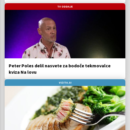
TV ODDAJE
Peter Poles delil nasvete za bodoče tekmovalce
kviza Na lovu
VIZITA.SI