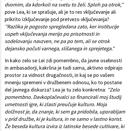
dvomim, da kdorkoli na svetu to želi. Sploh pa otrok,''
pove Lea, ki se sprašuje, ali je to res vključevanje ali
prikrito izključevanje pod pretvezo vključevanja?
''Razlika je pogosto spregledana zato, ker institucije
uspeh vključevanja merijo po prisotnosti in
sodelovanju navzven, ne pa po tem, ali se otrok
dejansko počuti varnega, slišanega in sprejetega.''
In kako zelo se Lei zdi pomembno, da javne osebnosti
in ambasadorji, kakršna je tudi sama, aktivno odpirajo
prostor za vidnost drugačnosti, in kaj se po vašem
mnenju spremeni v družbenem odnosu, ko to postane
del javnega diskurza? Lea je tu zelo konkretna:
''Zelo
pomembno. Davkoplačevalci so financirali moj študij
umetnosti igre, ki zlasti preučuje kulturo. Moja
dolžnost je, da znanje, ki sem ga pridobila, uporabljam
v prid družbe, ki je kultura, in ne samo v lastno korist.
Že beseda kultura izvira iz latinske besede cultivare, ki