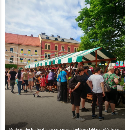
Mednarodni festival 'Igraj se z mano' Ljubljana lahko obiščete še