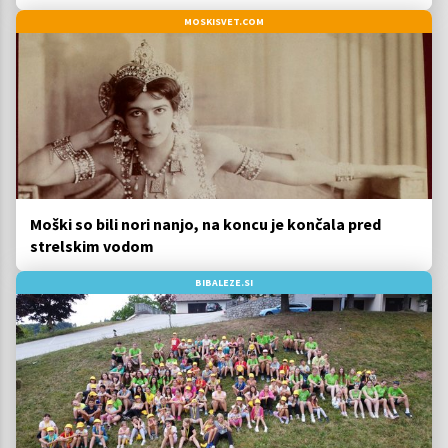
MOSKISVET.COM
Moški so bili nori nanjo, na koncu je končala pred
strelskim vodom
BIBALEZE.SI