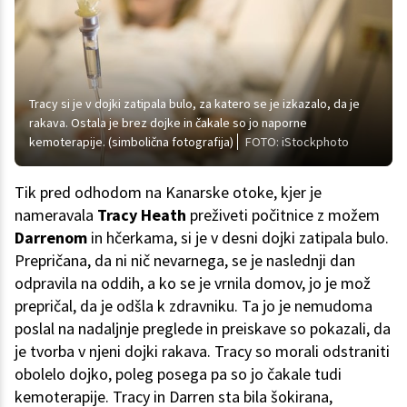
Tracy si je v dojki zatipala bulo, za katero se je izkazalo, da je
rakava. Ostala je brez dojke in čakale so jo naporne
kemoterapije. (simbolična fotografija)
FOTO: iStockphoto
Tik pred odhodom na Kanarske otoke, kjer je
nameravala
Tracy Heath
preživeti počitnice z možem
Darrenom
in hčerkama, si je v desni dojki zatipala bulo.
Prepričana, da ni nič nevarnega, se je naslednji dan
odpravila na oddih, a ko se je vrnila domov, jo je mož
prepričal, da je odšla k zdravniku. Ta jo je nemudoma
poslal na nadaljnje preglede in preiskave so pokazali, da
je tvorba v njeni dojki rakava. Tracy so morali odstraniti
obolelo dojko, poleg posega pa so jo čakale tudi
kemoterapije. Tracy in Darren sta bila šokirana,