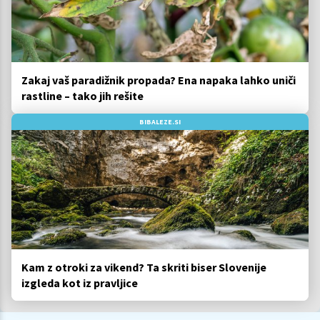
Zakaj vaš paradižnik propada? Ena napaka lahko uniči
rastline – tako jih rešite
BIBALEZE.SI
Kam z otroki za vikend? Ta skriti biser Slovenije
izgleda kot iz pravljice