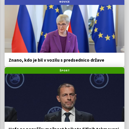
NOVICE
Znano, kdo je bil v vozilu s predsednico države
ŠPORT
Uefa ne popušča: možnost bojkota Fifinih tekmovanj