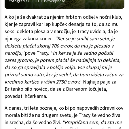
fotografija)
FOTO: iStockphoto
A ko je še dvakrat za njenim hrbtom odšel v nočni klub,
kjer je zapravil kar lep kupček denarja za to, da so mu
seksi dekleta plesala v naročju, je Tracy uvidela, da je
njunega zakona konec.
''Ker se je smilil sam sebi, je
dekletu plačal skoraj 700 evrov, da mu je plesalo v
naročju,''
pove Tracy.
''In ker se je še vedno počutil
zares grozno, je potem plačal še nadaljnja tri dekleta,
da so ga spravljala v bolšjo voljo. Vse skupaj mi je
priznal samo zato, ker je vedel, da bom videla račun za
kreditno kartico v višini 2750 evrov.''
Najhuje pa je za
Britanko bilo novico, da se z Darrenom ločujeta,
povedati hčerkama.
A danes, tri leta pozneje, ko bi po napovedih zdravnikov
morala biti že na drugem svetu, je Tracy še vedno živa
in srečna, da še vedno živi.
''Prepričana sem, da sta me