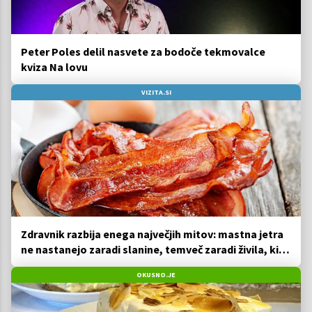
Peter Poles delil nasvete za bodoče tekmovalce
kviza Na lovu
VIZITA.SI
Zdravnik razbija enega največjih mitov: mastna jetra
ne nastanejo zaradi slanine, temveč zaradi živila, ki
ga imamo vsi radi
OKUSNO.JE