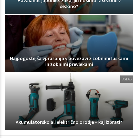
Havaianas japonke: zakaj jih nosimo iz sezone v
sezono?
Najpogostejša vprašanja v povezavi z zobnimi luskami
in zobnimi prevlekami
OGLAS
Akumulatorsko ali električno orodje – kaj izbrati?