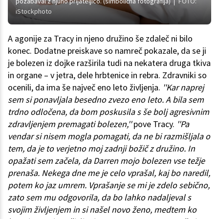
pozabaval z njuno prijateljico. (simbolična fotografija)
FOTO:
iStockphoto
A agonije za Tracy in njeno družino še zdaleč ni bilo
konec. Dodatne preiskave so namreč pokazale, da se ji
je bolezen iz dojke razširila tudi na nekatera druga tkiva
in organe – v jetra, dele hrbtenice in rebra. Zdravniki so
ocenili, da ima še največ eno leto življenja.
''Kar naprej
sem si ponavljala besedno zvezo eno leto. A bila sem
trdno odločena, da bom poskusila s še bolj agresivnim
zdravljenjem premagati bolezen,''
pove Tracy.
''Pa
vendar si nisem mogla pomagati, da ne bi razmišljala o
tem, da je to verjetno moj zadnji božič z družino. In
opažati sem začela, da Darren mojo bolezen vse težje
prenaša. Nekega dne me je celo vprašal, kaj bo naredil,
potem ko jaz umrem. Vprašanje se mi je zdelo sebično,
zato sem mu odgovorila, da bo lahko nadaljeval s
svojim življenjem in si našel novo ženo, medtem ko