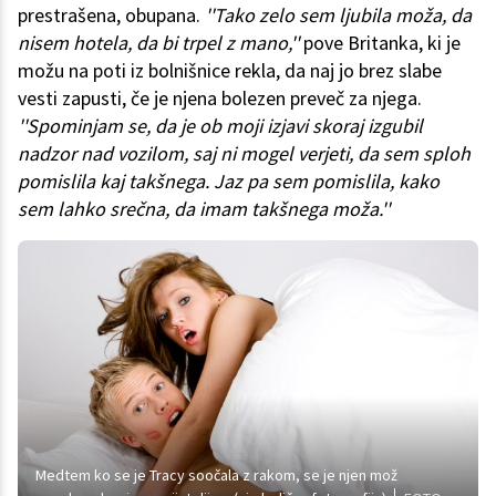
prestrašena, obupana.
''Tako zelo sem ljubila moža, da
nisem hotela, da bi trpel z mano,''
pove Britanka, ki je
možu na poti iz bolnišnice rekla, da naj jo brez slabe
vesti zapusti, če je njena bolezen preveč za njega.
''Spominjam se, da je ob moji izjavi skoraj izgubil
nadzor nad vozilom, saj ni mogel verjeti, da sem sploh
pomislila kaj takšnega. Jaz pa sem pomislila, kako
sem lahko srečna, da imam takšnega moža.''
Medtem ko se je Tracy soočala z rakom, se je njen mož