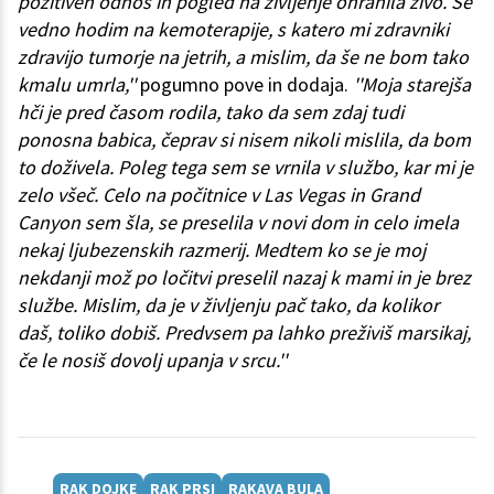
pozitiven odnos in pogled na življenje ohranila živo. Še
vedno hodim na kemoterapije, s katero mi zdravniki
zdravijo tumorje na jetrih, a mislim, da še ne bom tako
kmalu umrla,''
pogumno pove in dodaja.
''Moja starejša
hči je pred časom rodila, tako da sem zdaj tudi
ponosna babica, čeprav si nisem nikoli mislila, da bom
to doživela. Poleg tega sem se vrnila v službo, kar mi je
zelo všeč. Celo na počitnice v Las Vegas in Grand
Canyon sem šla, se preselila v novi dom in celo imela
nekaj ljubezenskih razmerij. Medtem ko se je moj
nekdanji mož po ločitvi preselil nazaj k mami in je brez
službe. Mislim, da je v življenju pač tako, da kolikor
daš, toliko dobiš. Predvsem pa lahko preživiš marsikaj,
če le nosiš dovolj upanja v srcu.''
RAK DOJKE
RAK PRSI
RAKAVA BULA