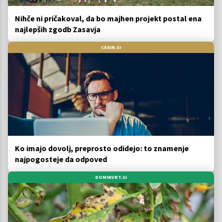
Nihče ni pričakoval, da bo majhen projekt postal ena
najlepših zgodb Zasavja
CEKIN.SI
Ko imajo dovolj, preprosto odidejo: to znamenje
najpogosteje da odpoved
DOMINVRT.SI