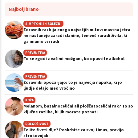
Najbolj brano
SIMPTOMI IN BOLEZNI
Zdravnik razbija enega največjih mitov: mastna jetra
ne nastanejo zaradi slanine, temveč zaradi živila, ki
ga imamo vsi radi
PREVENTIVA
To se zgodi z vašimi možgani, ko opustite alkohol
PREVENTIVA
Zdravniki opozarjajo: to je največja napaka, ki jo
ljudje delajo med vročino
KOŽA
Melanom, bazalnocelični ali ploščatocelični rak? To so
ključne razlike, ki jih morate poznati
DOLGOŽIVOST
Želite živeti dlje? Poskrbite za svoj timus, pravijo
strokovnjaki