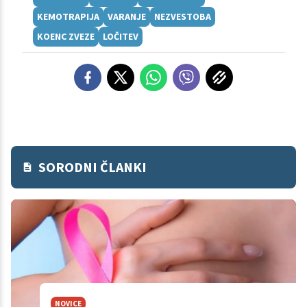
KEMOTRAPIJA
VARANJE
NEZVESTOBA
KOENC ZVEZE
LOČITEV
SORODNI ČLANKI
NOVICE