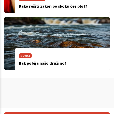
Kako rešiti zakon po skoku čez plot?
NOVICE
Rak pobija našo družino!