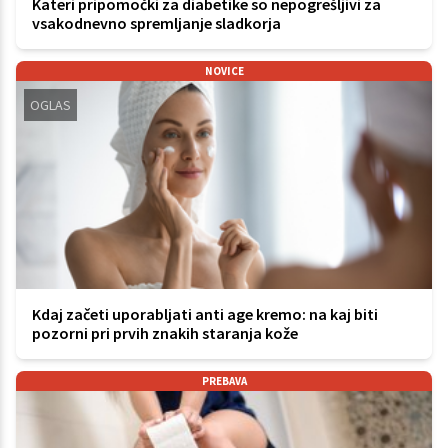
Kateri pripomočki za diabetike so nepogrešljivi za
vsakodnevno spremljanje sladkorja
NOVICE
OGLAS
Kdaj začeti uporabljati anti age kremo: na kaj biti
pozorni pri prvih znakih staranja kože
PREBAVA