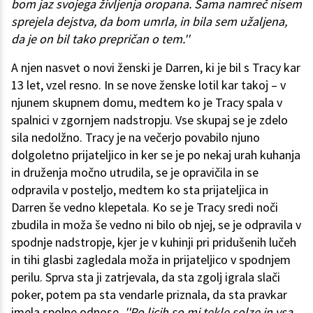
bom jaz svojega življenja oropana. Sama namreč nisem
sprejela dejstva, da bom umrla, in bila sem užaljena,
da je on bil tako prepričan o tem.''
A njen nasvet o novi ženski je Darren, ki je bil s Tracy kar
13 let, vzel resno. In se nove ženske lotil kar takoj – v
njunem skupnem domu, medtem ko je Tracy spala v
spalnici v zgornjem nadstropju. Vse skupaj se je zdelo
sila nedolžno. Tracy je na večerjo povabilo njuno
dolgoletno prijateljico in ker se je po nekaj urah kuhanja
in druženja močno utrudila, se je opravičila in se
odpravila v posteljo, medtem ko sta prijateljica in
Darren še vedno klepetala. Ko se je Tracy sredi noči
zbudila in moža še vedno ni bilo ob njej, se je odpravila v
spodnje nadstropje, kjer je v kuhinji pri pridušenih lučeh
in tihi glasbi zagledala moža in prijateljico v spodnjem
perilu. Sprva sta ji zatrjevala, da sta zgolj igrala slači
poker, potem pa sta vendarle priznala, da sta pravkar
imela spolne odnose.
''Po licih so mi tekle solze in vsa