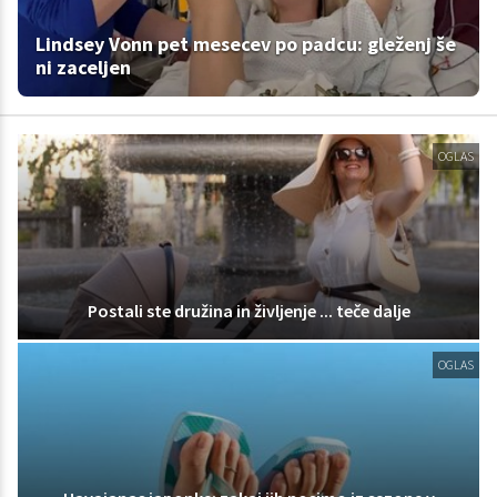
Lindsey Vonn pet mesecev po padcu: gleženj še
ni zaceljen
OGLAS
Postali ste družina in življenje ... teče dalje
OGLAS