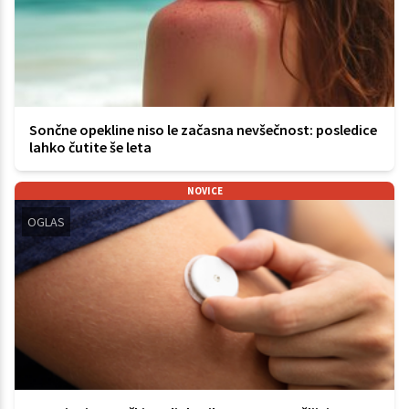
Sončne opekline niso le začasna nevšečnost: posledice
lahko čutite še leta
NOVICE
OGLAS