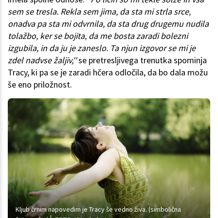
sem se tresla. Rekla sem jima, da sta mi strla srce,
onadva pa sta mi odvrnila, da sta drug drugemu nudila
tolažbo, ker se bojita, da me bosta zaradi bolezni
izgubila, in da ju je zaneslo. Ta njun izgovor se mi je
zdel nadvse žaljiv,''
se pretresljivega trenutka spominja
Tracy, ki pa se je zaradi hčera odločila, da bo dala možu
še eno priložnost.
Kljub črnim napovedim je Tracy še vedno živa. (simbolična