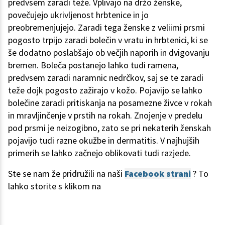
predvsem zaradi teže. Vplivajo na držo ženske,
povečujejo ukrivljenost hrbtenice in jo
preobremenjujejo. Zaradi tega ženske z veliimi prsmi
pogosto trpijo zaradi bolečin v vratu in hrbtenici, ki se
še dodatno poslabšajo ob večjih naporih in dvigovanju
bremen. Boleča postanejo lahko tudi ramena,
predvsem zaradi naramnic nedrčkov, saj se te zaradi
teže dojk pogosto zažirajo v kožo. Pojavijo se lahko
bolečine zaradi pritiskanja na posamezne živce v rokah
in mravljinčenje v prstih na rokah. Znojenje v predelu
pod prsmi je neizogibno, zato se pri nekaterih ženskah
pojavijo tudi razne okužbe in dermatitis. V najhujših
primerih se lahko začnejo oblikovati tudi razjede.
Ste se nam že pridružili na naši
Facebook strani
? To
lahko storite s klikom na