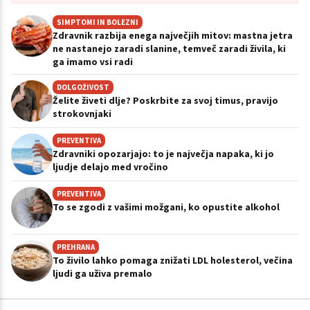
SIMPTOMI IN BOLEZNI
Zdravnik razbija enega največjih mitov: mastna jetra
ne nastanejo zaradi slanine, temveč zaradi živila, ki
ga imamo vsi radi
DOLGOŽIVOST
Želite živeti dlje? Poskrbite za svoj timus, pravijo
strokovnjaki
PREVENTIVA
Zdravniki opozarjajo: to je največja napaka, ki jo
ljudje delajo med vročino
PREVENTIVA
To se zgodi z vašimi možgani, ko opustite alkohol
PREHRANA
To živilo lahko pomaga znižati LDL holesterol, večina
ljudi ga uživa premalo