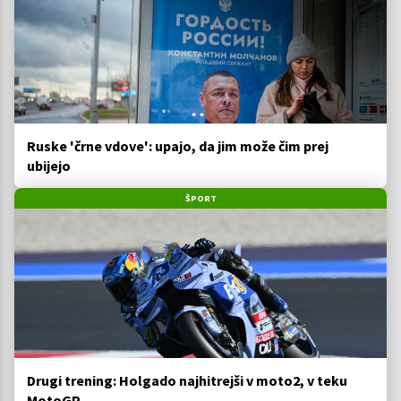
Ruske 'črne vdove': upajo, da jim može čim prej
ubijejo
ŠPORT
Drugi trening: Holgado najhitrejši v moto2, v teku
MotoGP