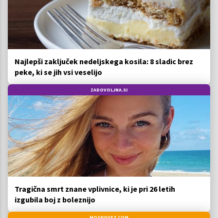
Najlepši zaključek nedeljskega kosila: 8 sladic brez
peke, ki se jih vsi veselijo
ZADOVOLJNA.SI
Tragična smrt znane vplivnice, ki je pri 26 letih
izgubila boj z boleznijo
MOSKISVET.COM