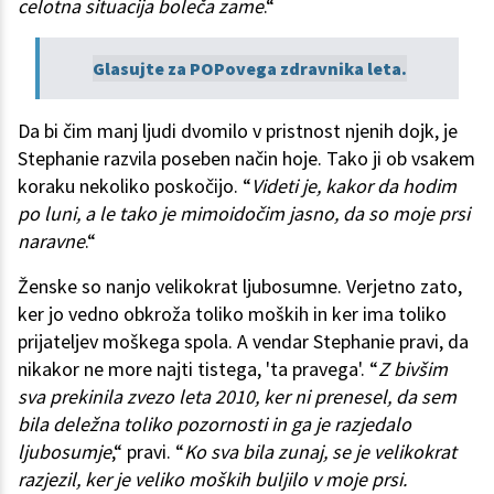
celotna situacija boleča zame
.“
Glasujte za POPovega zdravnika leta.
Da bi čim manj ljudi dvomilo v pristnost njenih dojk, je
Stephanie razvila poseben način hoje. Tako ji ob vsakem
koraku nekoliko poskočijo. “
Videti je, kakor da hodim
po luni, a le tako je mimoidočim jasno, da so moje prsi
naravne
.“
Ženske so nanjo velikokrat ljubosumne. Verjetno zato,
ker jo vedno obkroža toliko moških in ker ima toliko
prijateljev moškega spola. A vendar Stephanie pravi, da
nikakor ne more najti tistega, 'ta pravega'. “
Z bivšim
sva prekinila zvezo leta 2010, ker ni prenesel, da sem
bila deležna toliko pozornosti in ga je razjedalo
ljubosumje
,“ pravi. “
Ko sva bila zunaj, se je velikokrat
razjezil, ker je veliko moških buljilo v moje prsi.