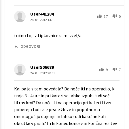
User441284
17
0
24. 03. 2012 14.10
točno to, iz tipkovnice si mi vzel/a
ODGOVORI
User506689
9
7
24. 03. 2012 20.13
Kaj pa je s tem povedala? Da noče iti na operacijo, ki
traja 3 - 4 ure in pri kateri se lahko izgubi tudi več
litrov krvi? Da noče iti na operacijo pri kateri ti ven
poberejo tudi vse prsne žleze in popolnoma
onemogočijo dojenje in lahko tudi kakršne koli
občutke v prsih? In ki konec koncev ni končna rešitev