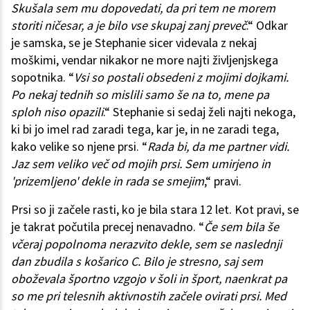
Skušala sem mu dopovedati, da pri tem ne morem
storiti ničesar, a je bilo vse skupaj zanj preveč
.“ Odkar
je samska, se je Stephanie sicer videvala z nekaj
moškimi, vendar nikakor ne more najti življenjskega
sopotnika. “
Vsi so postali obsedeni z mojimi dojkami.
Po nekaj tednih so mislili samo še na to, mene pa
sploh niso opazili
.“ Stephanie si sedaj želi najti nekoga,
ki bi jo imel rad zaradi tega, kar je, in ne zaradi tega,
kako velike so njene prsi. “
Rada bi, da me partner vidi.
Jaz sem veliko več od mojih prsi. Sem umirjeno in
'prizemljeno' dekle in rada se smejim
,“ pravi.
Prsi so ji začele rasti, ko je bila stara 12 let. Kot pravi, se
je takrat počutila precej nenavadno. “
Če sem bila še
včeraj popolnoma nerazvito dekle, sem se naslednji
dan zbudila s košarico C. Bilo je stresno, saj sem
oboževala športno vzgojo v šoli in šport, naenkrat pa
so me pri telesnih aktivnostih začele ovirati prsi. Med