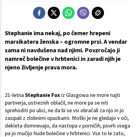
Stephanie ima nekaj, po čemer hrepeni
marsikatera ženska – ogromne prsi. A vendar
sama ni navdušena nad njimi. Povzročajo ji
namreč bolečine v hrbtenici in zaradi njih je
njeno življenje prava mora.
21-letna
Stephanie Fox
iz Glasgowa ne more najti
partnerja, ustreznih oblačil, ne more pa se niti
sprehoditi po ulici, ne da bi se vsi obračali za njo in jo
zasipali z zlobnimi opazkami. Moški je ne gledajo v oči,
dekleta domnevajo, da nastopa v porničih, povrh vsega
pa jo mučijo hude bolečine v hrbtenici. Vse to le zato,