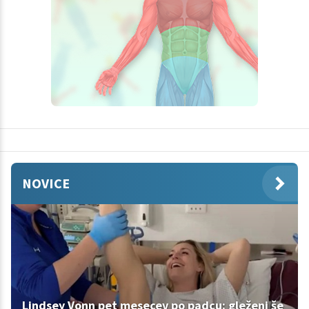
NOVICE
Lindsey Vonn pet mesecev po padcu: gleženj še