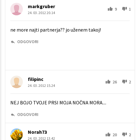
markgruber
9
1
24. 03. 2012 20.14
ne more najti partnerja?? jo uženem takoj!
ODGOVORI
filipinc
26
2
24. 03. 2012 15.24
NEJ BOJO TVOJE PRSI MOJA NOČNA MORA....
ODGOVORI
Norah73
20
2
24. 03. 2012 13.42