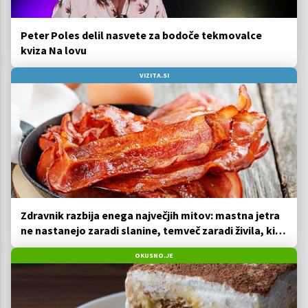
Peter Poles delil nasvete za bodoče tekmovalce
kviza Na lovu
VIZITA.SI
Zdravnik razbija enega največjih mitov: mastna jetra
ne nastanejo zaradi slanine, temveč zaradi živila, ki
ga imamo vsi radi
OKUSNO.JE