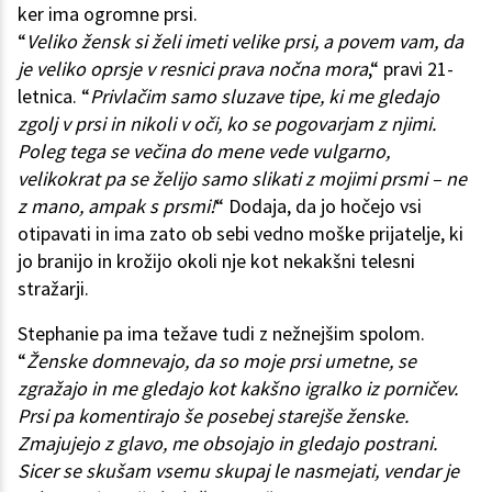
ker ima ogromne prsi.
“
Veliko žensk si želi imeti velike prsi, a povem vam, da
je veliko oprsje v resnici prava nočna mora
,“ pravi 21-
letnica. “
Privlačim samo sluzave tipe, ki me gledajo
zgolj v prsi in nikoli v oči, ko se pogovarjam z njimi.
Poleg tega se večina do mene vede vulgarno,
velikokrat pa se želijo samo slikati z mojimi prsmi – ne
z mano, ampak s prsmi!
“ Dodaja, da jo hočejo vsi
otipavati in ima zato ob sebi vedno moške prijatelje, ki
jo branijo in krožijo okoli nje kot nekakšni telesni
stražarji.
Stephanie pa ima težave tudi z nežnejšim spolom.
“
Ženske domnevajo, da so moje prsi umetne, se
zgražajo in me gledajo kot kakšno igralko iz porničev.
Prsi pa komentirajo še posebej starejše ženske.
Zmajujejo z glavo, me obsojajo in gledajo postrani.
Sicer se skušam vsemu skupaj le nasmejati, vendar je