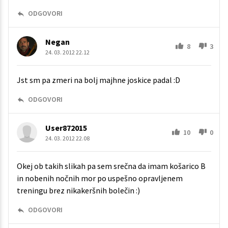
ODGOVORI
Negan
8
3
24. 03. 2012 22.12
Jst sm pa zmeri na bolj majhne joskice padal :D
ODGOVORI
User872015
10
0
24. 03. 2012 22.08
Okej ob takih slikah pa sem srečna da imam košarico B
in nobenih nočnih mor po uspešno opravljenem
treningu brez nikakeršnih bolečin :)
ODGOVORI