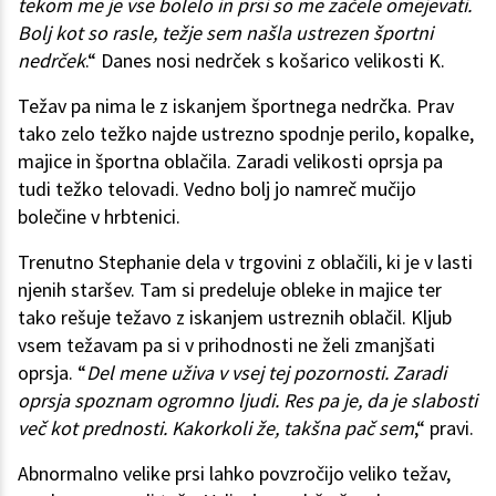
tekom me je vse bolelo in prsi so me začele omejevati.
Bolj kot so rasle, težje sem našla ustrezen športni
nedrček
.“ Danes nosi nedrček s košarico velikosti K.
Težav pa nima le z iskanjem športnega nedrčka. Prav
tako zelo težko najde ustrezno spodnje perilo, kopalke,
majice in športna oblačila. Zaradi velikosti oprsja pa
tudi težko telovadi. Vedno bolj jo namreč mučijo
bolečine v hrbtenici.
Trenutno Stephanie dela v trgovini z oblačili, ki je v lasti
njenih staršev. Tam si predeluje obleke in majice ter
tako rešuje težavo z iskanjem ustreznih oblačil. Kljub
vsem težavam pa si v prihodnosti ne želi zmanjšati
oprsja. “
Del mene uživa v vsej tej pozornosti. Zaradi
oprsja spoznam ogromno ljudi. Res pa je, da je slabosti
več kot prednosti. Kakorkoli že, takšna pač sem
,“ pravi.
Abnormalno velike prsi lahko povzročijo veliko težav,