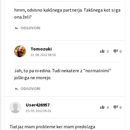
hmm, odvisno kakšnega partnerja. Takšnega kot si ga
ona želi?
ODGOVORI
Tomozuki
3
0
22. 08. 2012 08.56
Jah, to pa ni edina. Tudi nekatere z "normalnimi"
joški ga ne morejo.
ODGOVORI
User426957
4
6
25. 03. 2012 00.01
Tud jaz mam probleme ker mam predolzga