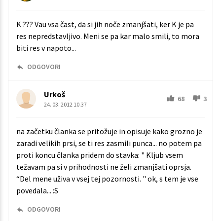
K ??? Vau vsa čast, da si jih noče zmanjšati, ker K je pa
res nepredstavljivo. Meni se pa kar malo smili, to mora
biti res v napoto...
ODGOVORI
Urkoš
68
3
24. 03. 2012 10.37
na začetku članka se pritožuje in opisuje kako grozno je
zaradi velikih prsi, se ti res zasmili punca... no potem pa
proti koncu članka pridem do stavka: " Kljub vsem
težavam pa si v prihodnosti ne želi zmanjšati oprsja.
“Del mene uživa v vsej tej pozornosti. " ok, s tem je vse
povedala... :S
ODGOVORI