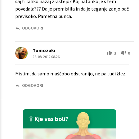
saj ti lahko nazaj zrastejo? Kaj natanko je s tem
povedala??? Da je premislila in da je teganje zanjo pač
previsoko. Pametna punca.
ODGOVORI
Tomozuki
3
0
22. 08. 2012 08.26
Mislim, da samo maščobo odstranijo, ne pa tudi žlez.
ODGOVORI
Kje vas boli?