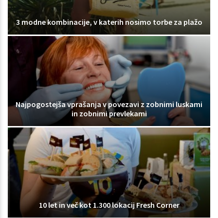
3 modne kombinacije, v katerih nosimo torbe za plažo
Najpogostejša vprašanja v povezavi z zobnimi luskami
in zobnimi prevlekami
10 let in več kot 1.300 lokacij Fresh Corner