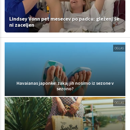
Lindsey Vonn pet mesecev po padcu: gleženj še
ni zaceljen
OGLAS
Havaianas japonke: zakaj jih nosimo iz sezone v
sezono?
OGLAS