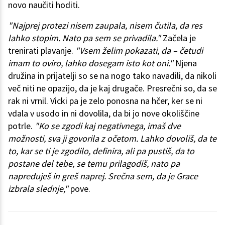
novo naučiti hoditi.
"Najprej protezi nisem zaupala, nisem čutila, da res
lahko stopim. Nato pa sem se privadila."
Začela je
trenirati plavanje.
"Vsem želim pokazati, da – četudi
imam to oviro, lahko dosegam isto kot oni."
Njena
družina in prijatelji so se na nogo tako navadili, da nikoli
več niti ne opazijo, da je kaj drugače. Presrečni so, da se
rak ni vrnil. Vicki pa je zelo ponosna na hčer, ker se ni
vdala v usodo in ni dovolila, da bi jo nove okoliščine
potrle.
"Ko se zgodi kaj negativnega, imaš dve
možnosti, sva ji govorila z očetom. Lahko dovoliš, da te
to, kar se ti je zgodilo, definira, ali pa pustiš, da to
postane del tebe, se temu prilagodiš, nato pa
napreduješ in greš naprej. Srečna sem, da je Grace
izbrala slednje,"
pove.