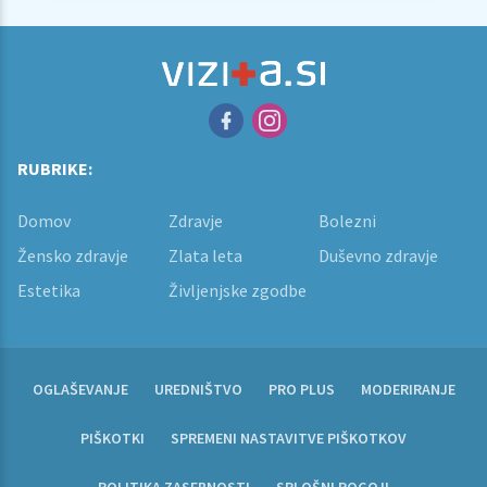
RUBRIKE:
Domov
Zdravje
Bolezni
Žensko zdravje
Zlata leta
Duševno zdravje
Estetika
Življenjske zgodbe
OGLAŠEVANJE
UREDNIŠTVO
PRO PLUS
MODERIRANJE
PIŠKOTKI
SPREMENI NASTAVITVE PIŠKOTKOV
POLITIKA ZASEBNOSTI
SPLOŠNI POGOJI