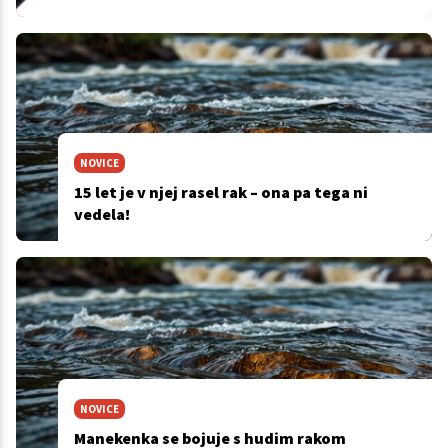
NOVICE
15 let je v njej rasel rak – ona pa tega ni
vedela!
NOVICE
Manekenka se bojuje s hudim rakom