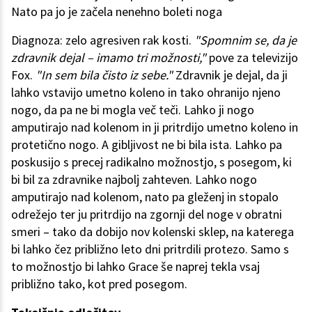
Nato pa jo je začela nenehno boleti noga
Diagnoza: zelo agresiven rak kosti.
"Spomnim se, da je
zdravnik dejal – imamo tri možnosti,"
pove za televizijo
Fox.
"In sem bila čisto iz sebe."
Zdravnik je dejal, da ji
lahko vstavijo umetno koleno in tako ohranijo njeno
nogo, da pa ne bi mogla več teči. Lahko ji nogo
amputirajo nad kolenom in ji pritrdijo umetno koleno in
protetično nogo. A gibljivost ne bi bila ista. Lahko pa
poskusijo s precej radikalno možnostjo, s posegom, ki
bi bil za zdravnike najbolj zahteven. Lahko nogo
amputirajo nad kolenom, nato pa gleženj in stopalo
odrežejo ter ju pritrdijo na zgornji del noge v obratni
smeri – tako da dobijo nov kolenski sklep, na katerega
bi lahko čez približno leto dni pritrdili protezo. Samo s
to možnostjo bi lahko Grace še naprej tekla vsaj
približno tako, kot pred posegom.