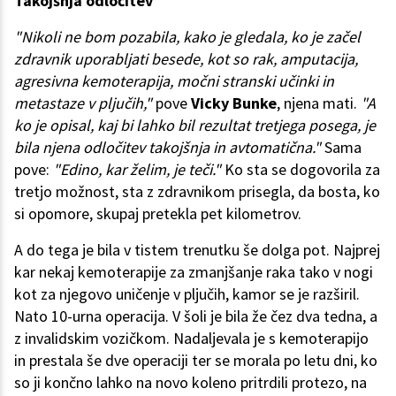
Takojšnja odločitev
"Nikoli ne bom pozabila, kako je gledala, ko je začel
zdravnik uporabljati besede, kot so rak, amputacija,
agresivna kemoterapija, močni stranski učinki in
metastaze v pljučih,"
pove
Vicky Bunke
, njena mati.
"A
ko je opisal, kaj bi lahko bil rezultat tretjega posega, je
bila njena odločitev takojšnja in avtomatična."
Sama
pove:
"Edino, kar želim, je teči."
Ko sta se dogovorila za
tretjo možnost, sta z zdravnikom prisegla, da bosta, ko
si opomore, skupaj pretekla pet kilometrov.
A do tega je bila v tistem trenutku še dolga pot. Najprej
kar nekaj kemoterapije za zmanjšanje raka tako v nogi
kot za njegovo uničenje v pljučih, kamor se je razširil.
Nato 10-urna operacija. V šoli je bila že čez dva tedna, a
z invalidskim vozičkom. Nadaljevala je s kemoterapijo
in prestala še dve operaciji ter se morala po letu dni, ko
so ji končno lahko na novo koleno pritrdili protezo, na