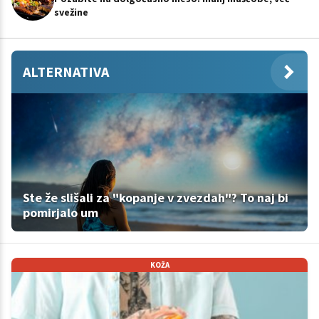
svežine
ALTERNATIVA
Ste že slišali za "kopanje v zvezdah"? To naj bi
pomirjalo um
KOŽA