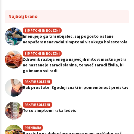
Najbolj brano
SIMPTOMI IN BOLEZNI
Imenujejo ga tihi ubijalec, saj pogosto ostane
neopažen: nenavadni simptomi visokega holesterola
SIMPTOMI IN BOLEZNI
Zdravnik razbija enega največjih mitov: mastna jetra
ne nastanejo zaradi slanine, temveč zaradi živila, ki
ga imamo vsi radi
RAKAVE BOLEZNI
Rak prostate: Zgodnji znaki in pomembnost preiskav
RAKAVE BOLEZNI
To so simptomi raka ledvic
PREHRANA
Pozabite na dolgočasno meso: manj maščobe, več