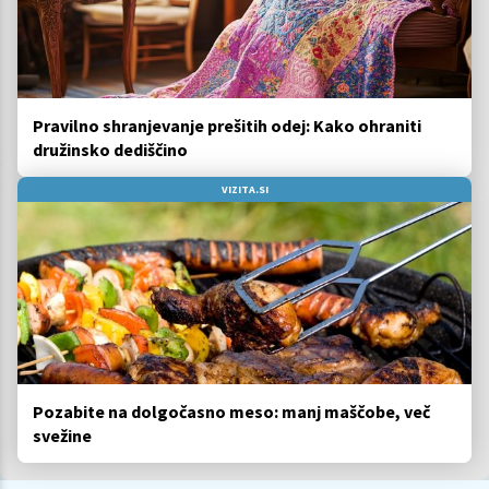
Pravilno shranjevanje prešitih odej: Kako ohraniti
družinsko dediščino
VIZITA.SI
Pozabite na dolgočasno meso: manj maščobe, več
svežine