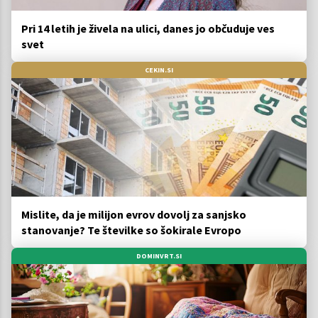
Pri 14 letih je živela na ulici, danes jo občuduje ves
svet
CEKIN.SI
Mislite, da je milijon evrov dovolj za sanjsko
stanovanje? Te številke so šokirale Evropo
DOMINVRT.SI