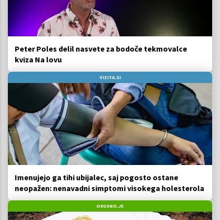
Peter Poles delil nasvete za bodoče tekmovalce
kviza Na lovu
VIZITA.SI
Imenujejo ga tihi ubijalec, saj pogosto ostane
neopažen: nenavadni simptomi visokega holesterola
OKUSNO.JE