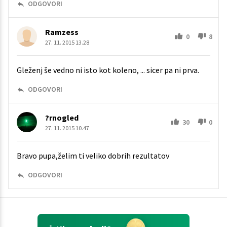
ODGOVORI
Ramzess
0
8
27. 11. 2015 13.28
Gleženj še vedno ni isto kot koleno, ... sicer pa ni prva.
ODGOVORI
?rnogled
30
0
27. 11. 2015 10.47
Bravo pupa,želim ti veliko dobrih rezultatov
ODGOVORI