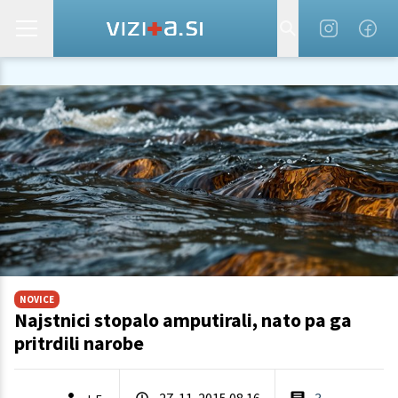
NOVICE
Najstnici stopalo amputirali, nato pa ga
pritrdili narobe
27. 11. 2015 08.16
3