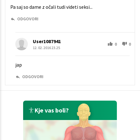
Pa saj so dame z očali tudi videti seksi...
ODGOVORI
User1087941
0
0
12. 02. 2016 23.25
jap
ODGOVORI
Kje vas boli?