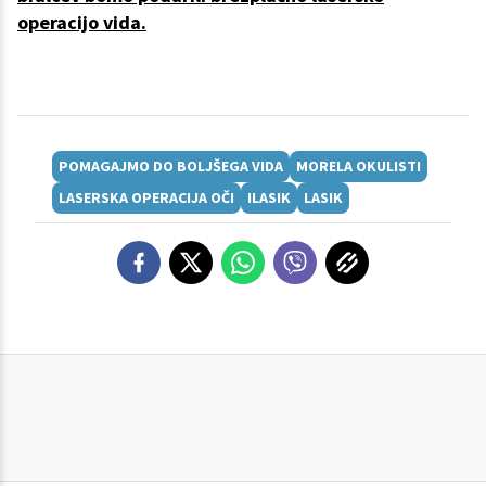
operacijo vida.
POMAGAJMO DO BOLJŠEGA VIDA
MORELA OKULISTI
LASERSKA OPERACIJA OČI
ILASIK
LASIK