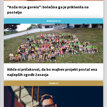
"Koža mi je gorela": bolečina ga je priklenila na
posteljo
BIBALEZE.SI
Nihče ni pričakoval, da bo majhen projekt postal ena
najlepših zgodb Zasavja
CEKIN.SI