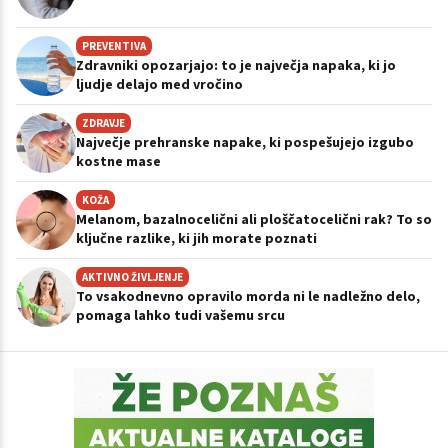
PREVENTIVA
Zdravniki opozarjajo: to je največja napaka, ki jo
ljudje delajo med vročino
ZDRAVJE
Največje prehranske napake, ki pospešujejo izgubo
kostne mase
KOŽA
Melanom, bazalnocelični ali ploščatocelični rak? To so
ključne razlike, ki jih morate poznati
AKTIVNO ŽIVLJENJE
To vsakodnevno opravilo morda ni le nadležno delo,
pomaga lahko tudi vašemu srcu