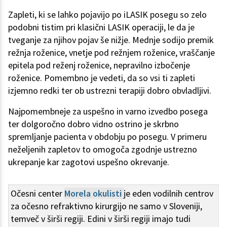
Zapleti, ki se lahko pojavijo po iLASIK posegu so zelo
podobni tistim pri klasični LASIK operaciji, le da je
tveganje za njihov pojav še nižje. Mednje sodijo premik
režnja roženice, vnetje pod režnjem roženice, vraščanje
epitela pod reženj roženice, nepravilno izbočenje
roženice. Pomembno je vedeti, da so vsi ti zapleti
izjemno redki ter ob ustrezni terapiji dobro obvladljivi.
Najpomembneje za uspešno in varno izvedbo posega
ter dolgoročno dobro vidno ostrino je skrbno
spremljanje pacienta v obdobju po posegu. V primeru
neželjenih zapletov to omogoča zgodnje ustrezno
ukrepanje kar zagotovi uspešno okrevanje.
Očesni center
Morela okulisti
je eden vodilnih centrov
za očesno refraktivno kirurgijo ne samo v Sloveniji,
temveč v širši regiji. Edini v širši regiji imajo tudi