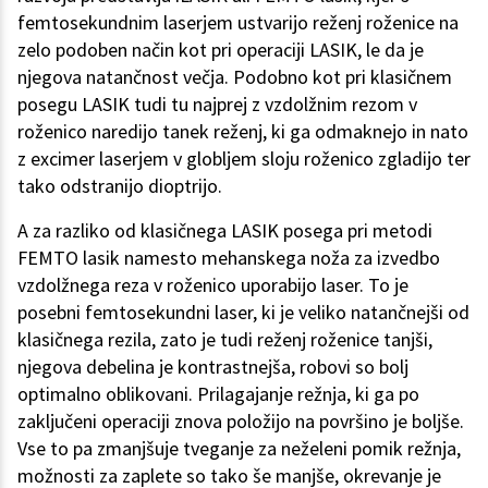
femtosekundnim laserjem ustvarijo reženj roženice na
zelo podoben način kot pri operaciji LASIK, le da je
njegova natančnost večja. Podobno kot pri klasičnem
posegu LASIK tudi tu najprej z vzdolžnim rezom v
roženico naredijo tanek reženj, ki ga odmaknejo in nato
z excimer laserjem v globljem sloju roženico zgladijo ter
tako odstranijo dioptrijo.
A za razliko od klasičnega LASIK posega pri metodi
FEMTO lasik namesto mehanskega noža za izvedbo
vzdolžnega reza v roženico uporabijo laser. To je
posebni femtosekundni laser, ki je veliko natančnejši od
klasičnega rezila, zato je tudi reženj roženice tanjši,
njegova debelina je kontrastnejša, robovi so bolj
optimalno oblikovani. Prilagajanje režnja, ki ga po
zaključeni operaciji znova položijo na površino je boljše.
Vse to pa zmanjšuje tveganje za neželeni pomik režnja,
možnosti za zaplete so tako še manjše, okrevanje je