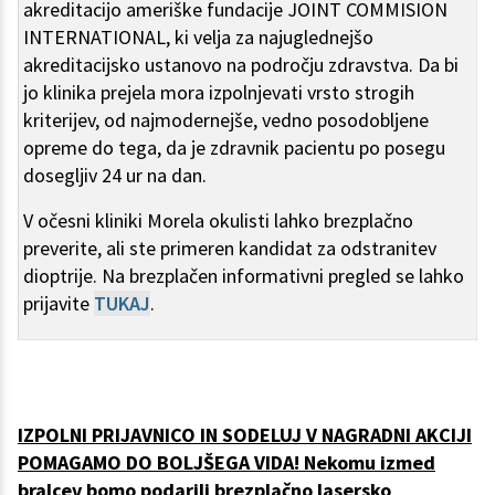
akreditacijo ameriške fundacije JOINT COMMISION
INTERNATIONAL, ki velja za najuglednejšo
akreditacijsko ustanovo na področju zdravstva. Da bi
jo klinika prejela mora izpolnjevati vrsto strogih
kriterijev, od najmodernejše, vedno posodobljene
opreme do tega, da je zdravnik pacientu po posegu
dosegljiv 24 ur na dan.
V očesni kliniki Morela okulisti lahko brezplačno
preverite, ali ste primeren kandidat za odstranitev
dioptrije. Na brezplačen informativni pregled se lahko
prijavite
TUKAJ
.
IZPOLNI PRIJAVNICO IN SODELUJ V NAGRADNI AKCIJI
POMAGAMO DO BOLJŠEGA VIDA! Nekomu izmed
bralcev bomo podarili brezplačno lasersko