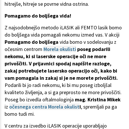
hitrejše, hitreje se povrne vidna ostrina.
Pomagamo do boljšega vida!
Z najsodobnejšo metodo iLASIK ali FEMTO lasik bomo
do boljšega vida pomagali nekomu izmed vas. V akciji
Pomagamo do boljšega
vida bomo v sodelovanju z
očesnim centrom
Morela okulisti
poseg podarili
nekomu,
ki si laserske operacije oči ne more
privoščiti.
V prijavnici spodaj napišite razloge,
zakaj potrebujete lasersko operacijo oči, kako bi
vam pomagala in zakaj si je ne morete privoščiti.
Podarili bi jo radi nekomu, ki bi mu poseg izboljšal
kvaliteto življenja, a si ga preprosto ne more privoščiti.
Poseg bo izvedla oftalmologinja
mag. Kristina Mikek
iz
očesnega centra Morela okulist
i
, spremljali pa ga
bomo tudi mi.
V centru za izvedbo iLASIK operacije uporabljajo