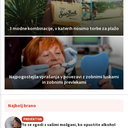
3 modne kombinacije, v katerih nosimo torbe za plažo
Najpogostejša vprašanja v povezavi z zobnimi luskami
in zobnimi prevlekami
Najbolj brano
PREVENTIVA
To se zgodi z vašimi možgani, ko opustite alkohol