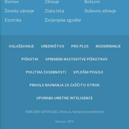
Domov
Zdravje
Bolezni
Žensko zdravje
Zlata leta
Duševno zdravje
Estetika
Življenjske zgodbe
OGLAŠEVANJE
UREDNIŠTVO
PRO PLUS
MODERIRANJE
PIŠKOTKI
SPREMENI NASTAVITVE PIŠKOTKOV
POLITIKA ZASEBNOSTI
SPLOŠNI POGOJI
PRAVILA RAVNANJA ZA ZAŠČITO OTROK
UPORABA UMETNE INTELIGENCE
ISSN 2630-1679 © 2021, Vizita.si, Vse pravice pridržane
Verzija: 1876