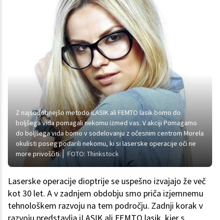
Z najsodobnejšo metodo iLASIK ali FEMTO lasik bomo do
boljšega vida pomagali nekomu izmed vas. V akciji Pomagamo
do boljšega vida bomo v sodelovanju z očesnim centrom Morela
okulisti poseg podarili nekomu, ki si laserske operacije oči ne
more privoščiti.
FOTO: Thinkstock
Laserske operacije dioptrije se uspešno izvajajo že več
kot 30 let. A v zadnjem obdobju smo priča izjemnemu
tehnološkem razvoju na tem področju. Zadnji korak v
razvoju predstavlja iLASIK ali FEMTO lasik, kjer s