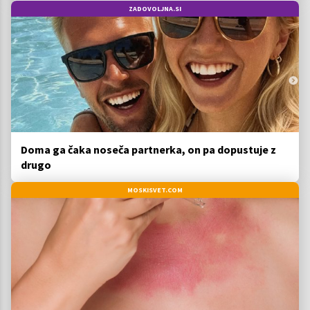
ZADOVOLJNA.SI
Doma ga čaka noseča partnerka, on pa dopustuje z
drugo
MOSKISVET.COM