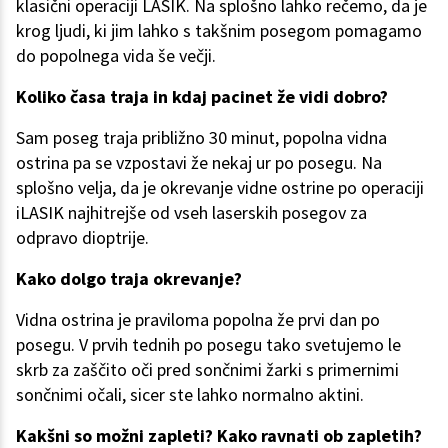
klasični operaciji LASIK. Na splošno lahko rečemo, da je
krog ljudi, ki jim lahko s takšnim posegom pomagamo
do popolnega vida še večji.
Koliko časa traja in kdaj pacinet že vidi dobro?
Sam poseg traja približno 30 minut, popolna vidna
ostrina pa se vzpostavi že nekaj ur po posegu. Na
splošno velja, da je okrevanje vidne ostrine po operaciji
iLASIK najhitrejše od vseh laserskih posegov za
odpravo dioptrije.
Kako dolgo traja okrevanje?
Vidna ostrina je praviloma popolna že prvi dan po
posegu. V prvih tednih po posegu tako svetujemo le
skrb za zaščito oči pred sončnimi žarki s primernimi
sončnimi očali, sicer ste lahko normalno aktini.
Kakšni so možni zapleti? Kako ravnati ob zapletih?