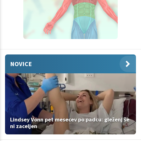
NOVICE
Lindsey Vonn pet mesecev po padcu: gleženj še
ni zaceljen