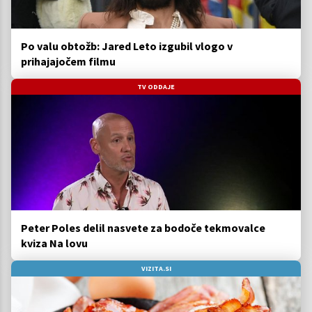
Po valu obtožb: Jared Leto izgubil vlogo v
prihajajočem filmu
TV ODDAJE
Peter Poles delil nasvete za bodoče tekmovalce
kviza Na lovu
VIZITA.SI