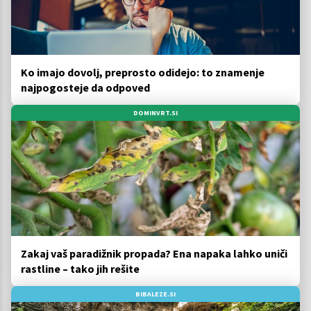
Ko imajo dovolj, preprosto odidejo: to znamenje
najpogosteje da odpoved
DOMINVRT.SI
Zakaj vaš paradižnik propada? Ena napaka lahko uniči
rastline – tako jih rešite
BIBALEZE.SI