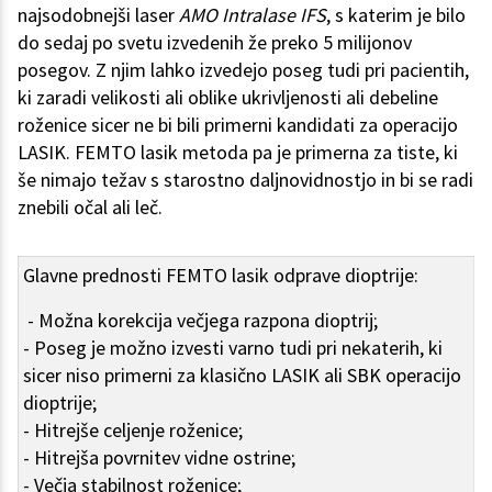
najsodobnejši laser
AMO Intralase IFS
, s katerim je bilo
do sedaj po svetu izvedenih že preko 5 milijonov
posegov. Z njim lahko izvedejo poseg tudi pri pacientih,
ki zaradi velikosti ali oblike ukrivljenosti ali debeline
roženice sicer ne bi bili primerni kandidati za operacijo
LASIK. FEMTO lasik metoda pa je primerna za tiste, ki
še nimajo težav s starostno daljnovidnostjo in bi se radi
znebili očal ali leč.
Glavne prednosti FEMTO lasik odprave dioptrije:
- Možna korekcija večjega razpona dioptrij;
- Poseg je možno izvesti varno tudi pri nekaterih, ki
sicer niso primerni za klasično LASIK ali SBK operacijo
dioptrije;
- Hitrejše celjenje roženice;
- Hitrejša povrnitev vidne ostrine;
- Večja stabilnost roženice;