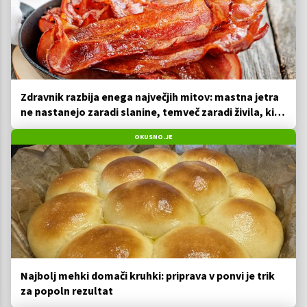
Zdravnik razbija enega največjih mitov: mastna jetra
ne nastanejo zaradi slanine, temveč zaradi živila, ki
ga imamo vsi radi
OKUSNO.JE
Najbolj mehki domači kruhki: priprava v ponvi je trik
za popoln rezultat