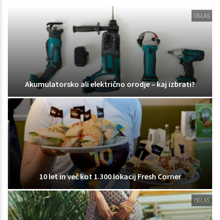
OGLAS
Akumulatorsko ali električno orodje – kaj izbrati?
10 let in več kot 1.300 lokacij Fresh Corner
OGLAS