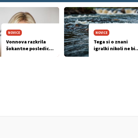
NOVICE
NOVICE
Vonnova razkrila
Tega si o znani
šokantne posledice
igralki nikoli ne bi
poškodbe desnega
mislili ...
kolena