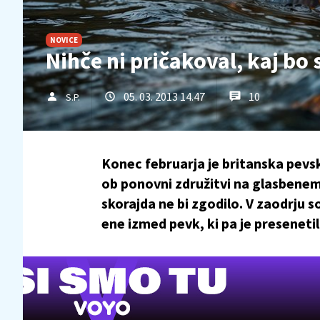
NOVICE
Nihče ni pričakoval, kaj bo s
05. 03. 2013 14.47
10
S.P.
Konec februarja je britanska pevsk
ob ponovni združitvi na glasbenem
skorajda ne bi zgodilo. V zaodrju 
ene izmed pevk, ki pa je preseneti