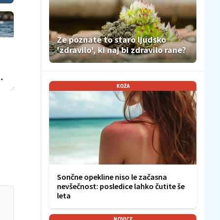
Že poznate to staro ljudsko
'zdravilo', ki naj bi zdravilo rane?
KOŽA
Sončne opekline niso le začasna
nevšečnost: posledice lahko čutite še
leta
NOVICE