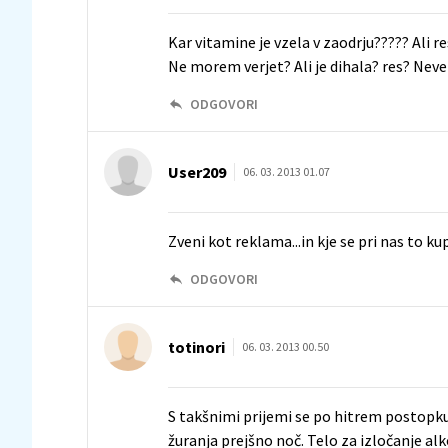
Kar vitamine je vzela v zaodrju????? Ali re
Ne morem verjet? Ali je dihala? res? Nev
ODGOVORI
User209
06. 03. 2013 01.07
Zveni kot reklama...in kje se pri nas to ku
ODGOVORI
totinori
06. 03. 2013 00.50
S takšnimi prijemi se po hitrem postopku
žuranja prejšno noč. Telo za izločanje alk