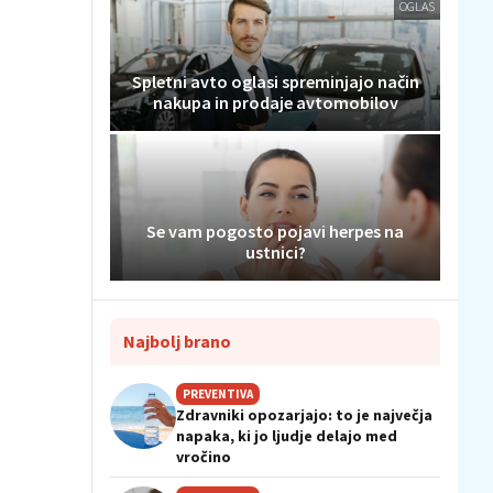
OGLAS
Spletni avto oglasi spreminjajo način
nakupa in prodaje avtomobilov
Se vam pogosto pojavi herpes na
ustnici?
Najbolj brano
PREVENTIVA
Zdravniki opozarjajo: to je največja
napaka, ki jo ljudje delajo med
vročino