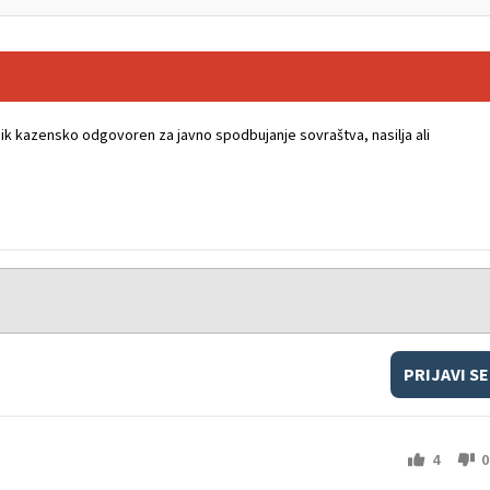
k kazensko odgovoren za javno spodbujanje sovraštva, nasilja ali
PRIJAVI SE
4
0