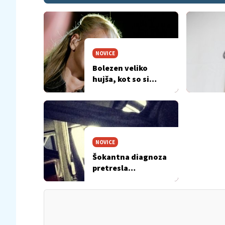
NOVICE
Bolezen veliko
hujša, kot so si
predstavljali
NOVICE
Šokantna diagnoza
pretresla
oboževalce …