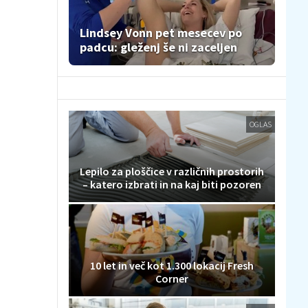
Lindsey Vonn pet mesecev po
padcu: gleženj še ni zaceljen
OGLAS
Lepilo za ploščice v različnih prostorih
– katero izbrati in na kaj biti pozoren
10 let in več kot 1.300 lokacij Fresh
Corner