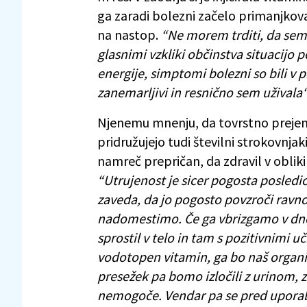
ga zaradi bolezni začelo primanjkovat
na nastop.
“Ne morem trditi, da sem 
glasnimi vzkliki občinstva situacijo
energije, simptomi bolezni so bili v 
zanemarljivi in resnično sem uživala
Njenemu mnenju, da tovrstno prejem
pridružujejo tudi številni strokovnjak
namreč prepričan, da zdravil v obli
“Utrujenost je sicer pogosta posledic
zaveda, da jo pogosto povzroči ravn
nadomestimo. Če ga vbrizgamo v dno 
sprostil v telo in tam s pozitivnimi uč
vodotopen vitamin, ga bo naš organi
presežek pa bomo izločili z urinom, za
nemogoče. Vendar pa se pred uporab