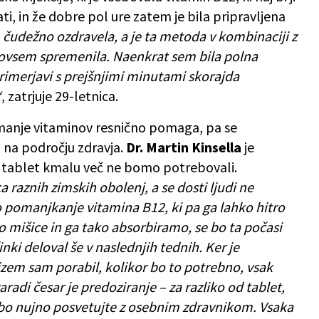
i, in že dobre pol ure zatem je bila pripravljena
čudežno ozdravela, a je ta metoda v kombinaciji z
 povsem spremenila. Naenkrat sem bila polna
primerjavi s prejšnjimi minutami skorajda
“
, zatrjuje 29-letnica.
anje vitaminov resnično pomaga, pa se
i na področju zdravja.
Dr. Martin Kinsella
je
ki tablet kmalu več ne bomo potrebovali.
a raznih zimskih obolenj, a se dosti ljudi ne
o pomanjkanje vitamina B12, ki pa ga lahko hitro
mišice in ga tako absorbiramo, se bo ta počasi
inki deloval še v naslednjih tednih. Ker je
zem sam porabil, kolikor bo to potrebno, vsak
radi česar je predoziranje – za razliko od tablet,
o nujno posvetujte z osebnim zdravnikom. Vsaka