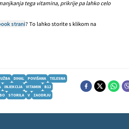
njkanja tega vitamina, prikrije pa lahko celo
ook strani
? To lahko storite s klikom na
UŽBA
DIHAL
POVIŠANA
TELESNA
A
INJEKCIJA
VITAMIN
B12
BO
STORILA
V
ZAODRJU