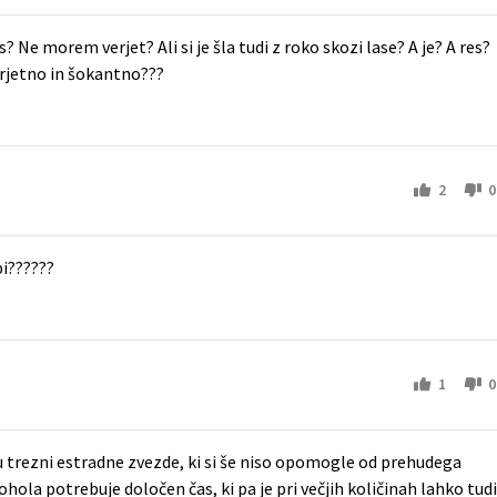
s? Ne morem verjet? Ali si je šla tudi z roko skozi lase? A je? A res?
erjetno in šokantno???
2
0
pi??????
1
0
 trezni estradne zvezde, ki si še niso opomogle od prehudega
ohola potrebuje določen čas, ki pa je pri večjih količinah lahko tudi