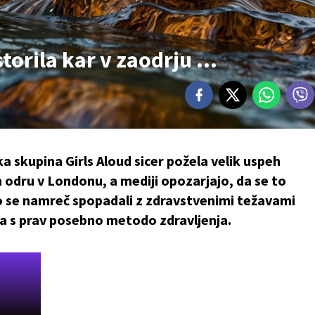
torila kar v zaodrju ...
a skupina Girls Aloud sicer požela velik uspeh
 odru v Londonu, a mediji opozarjajo, da se to
so se namreč spopadali z zdravstvenimi težavami
la s prav posebno metodo zdravljenja.