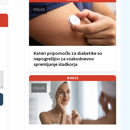
OGLAS
Kateri pripomočki za diabetike so
nepogrešljivi za vsakodnevno
spremljanje sladkorja
NOVICE
OGLAS