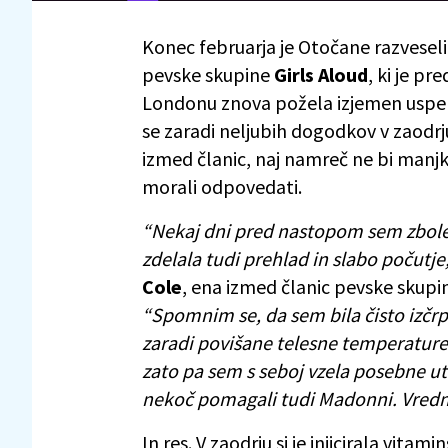
Konec februarja je Otočane razvesel
pevske skupine
Girls Aloud
, ki je p
Londonu znova požela izjemen uspeh.
se zaradi neljubih dogodkov v zaodrju
izmed članic, naj namreč ne bi manj
morali odpovedati.
“Nekaj dni pred nastopom sem zbolel
zdelala tudi prehlad in slabo počutje, 
Cole
, ena izmed članic pevske skupine,
“Spomnim se, da sem bila čisto izčrp
zaradi povišane telesne temperature 
zato pa sem s seboj vzela posebne ut
nekoč pomagali tudi Madonni. Vredno 
In res. V zaodrju si je injicirala vitami