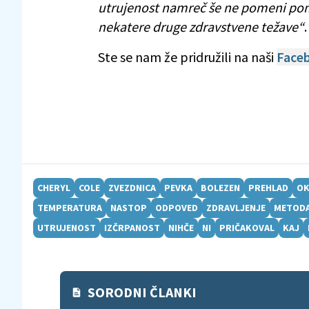
utrujenost namreč še ne pomeni poma
nekatere druge zdravstvene težave“
.
Ste se nam že pridružili na naši
Faceb
CHERYL
COLE
ZVEZDNICA
PEVKA
BOLEZEN
PREHLAD
OK
TEMPERATURA
NASTOP
ODPOVED
ZDRAVLJENJE
METOD
UTRUJENOST
IZČRPANOST
NIHČE
NI
PRIČAKOVAL
KAJ
SORODNI ČLANKI