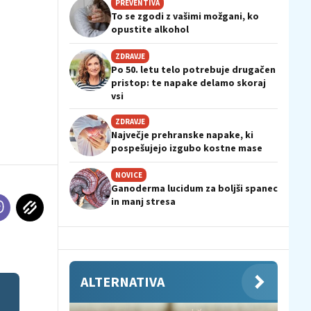
PREVENTIVA
To se zgodi z vašimi možgani, ko
opustite alkohol
ZDRAVJE
Po 50. letu telo potrebuje drugačen
pristop: te napake delamo skoraj
vsi
ZDRAVJE
Največje prehranske napake, ki
pospešujejo izgubo kostne mase
NOVICE
Ganoderma lucidum za boljši spanec
in manj stresa
ALTERNATIVA