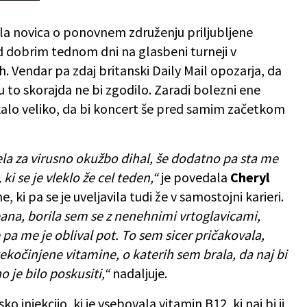
ila novica o ponovnem združenju priljubljene
red dobrim tednom dni na glasbeni turneji v
 Vendar pa zdaj britanski Daily Mail opozarja, da
 to skorajda ne bi zgodilo. Zaradi bolezni ene
kalo veliko, da bi koncert še pred samim začetkom
a za virusno okužbo dihal, še dodatno pa sta me
ki se je vleklo že cel teden,“
je povedala
Cheryl
 ki pa se je uveljavila tudi že v samostojni karieri.
ana, borila sem se z nenehnimi vrtoglavicami,
pa me je oblival pot. To sem sicer pričakovala,
ekočinjene vitamine, o katerih sem brala, da naj bi
je bilo poskusiti,“
nadaljuje.
nsko injekcijo, ki je vsebovala vitamin B12, ki naj bi ji