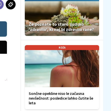
Že poznate to staro ljudsko
'zdravilo', ki naj bi zdravilo rane?
KOŽA
Sončne opekline niso le začasna
nevšečnost: posledice lahko čutite še
leta