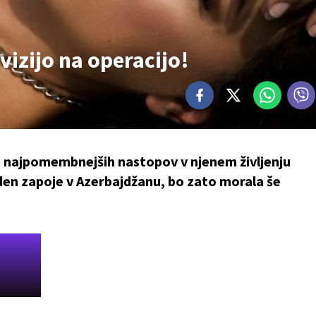
izijo na operacijo!
d najpomembnejših nastopov v njenem življenju
reden zapoje v Azerbajdžanu, bo zato morala še