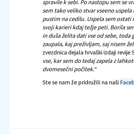
spravile k sebi. Po nastopu sem se vr
sem tako veliko stvar vseeno uspela 
pustim na cedilu. Uspela sem ostati 
svoji karieri kdaj težje peti. Borila 
in duša želita dati vse od sebe, toda
zaupala, kaj preživljam, saj nisem ž
zvezdnica dejala hrvaški izdaji revije 
vse, kar sem do tedaj zapela z lahkot
dvomesečni počitek.“
Ste se nam že pridružili na naši
Faceb