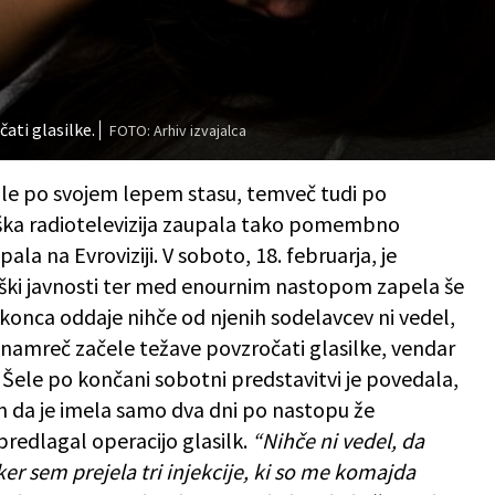
ati glasilke.
FOTO: Arhiv izvajalca
 le po svojem lepem stasu, temveč tudi po
vaška radiotelevizija zaupala tako pomembno
la na Evroviziji. V soboto, 18. februarja, je
aški javnosti ter med enournim nastopom zapela še
konca oddaje nihče od njenih sodelavcev ni vedel,
 namreč začele težave povzročati glasilke, vendar
. Šele po končani sobotni predstavitvi je povedala,
i in da je imela samo dva dni po nastopu že
 predlagal operacijo glasilk.
“Nihče ni vedel, da
er sem prejela tri injekcije, ki so me komajda