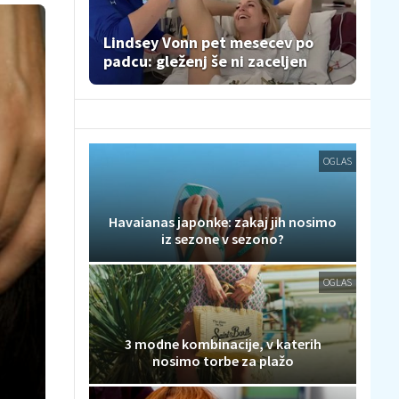
Lindsey Vonn pet mesecev po
padcu: gleženj še ni zaceljen
OGLAS
Havaianas japonke: zakaj jih nosimo
iz sezone v sezono?
OGLAS
3 modne kombinacije, v katerih
nosimo torbe za plažo