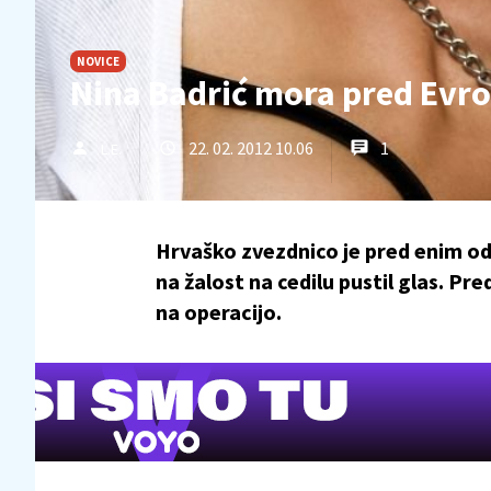
NOVICE
Nina Badrić mora pred Evrov
22. 02. 2012 10.06
1
L.E.
Hrvaško zvezdnico je pred enim o
na žalost na cedilu pustil glas. P
na operacijo.