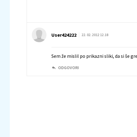
User424222
22. 02. 2012 12.18
Sem že mislil po prikazni sliki, da si še gr
ODGOVORI