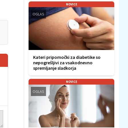
NOVICE
OGLAS
Kateri pripomočki za diabetike so
nepogrešljivi za vsakodnevno
spremljanje sladkorja
NOVICE
OGLAS