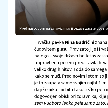
Pred nastopom na Evroviziji so ji težave začele povzroč
Hrvaška pevka
Nina Badrić
ni znana
čudovitem glasu. Prav zato ji je Hr
nalogo – svojo državo bo letos zastopa
pripravljeno pesem predstavila hrv
veliko drugih hitov. Toda do samega 
kako se muči. Pred novim letom so ji
je to zaupala samo svojim najbližjim
da ji še nikoli ni bilo tako težko pet
dogovorjen obisk pri zdravniku, ki je
sem v soboto lahko pela samo zato, k