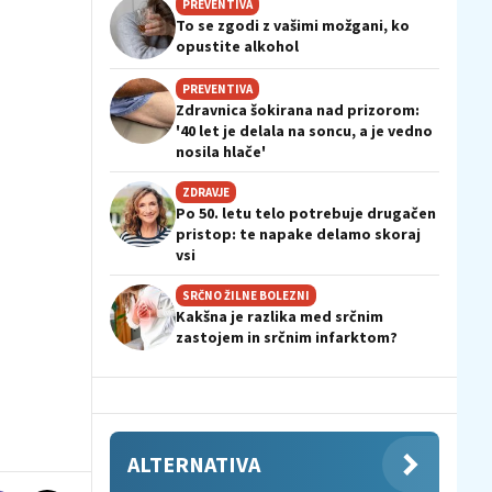
PREVENTIVA
To se zgodi z vašimi možgani, ko
opustite alkohol
PREVENTIVA
Zdravnica šokirana nad prizorom:
'40 let je delala na soncu, a je vedno
nosila hlače'
ZDRAVJE
Po 50. letu telo potrebuje drugačen
pristop: te napake delamo skoraj
vsi
SRČNO ŽILNE BOLEZNI
Kakšna je razlika med srčnim
zastojem in srčnim infarktom?
ALTERNATIVA