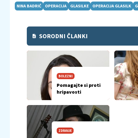
NINA BADRIĆ
OPERACIJA
GLASILKE
OPERACIJA GLASILK
G
SORODNI ČLANKI
BOLEZNI
Pomagajte si proti
hripavosti
ZDRAVJE