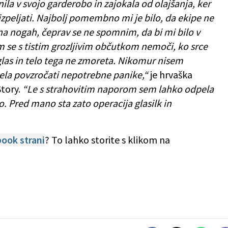
nila v svojo garderobo in zajokala od olajšanja, ker
izpeljati. Najbolj pomembno mi je bilo, da ekipe ne
na nogah, čeprav se ne spomnim, da bi mi bilo v
sem se s tistim grozljivim občutkom nemoči, ko srce
 glas in telo tega ne zmoreta. Nikomur nisem
elela povzročati nepotrebne panike,“
je hrvaška
Story.
“Le s strahovitim naporom sem lahko odpela
o. Pred mano sta zato operacija glasilk in
ook strani
? To lahko storite s klikom na