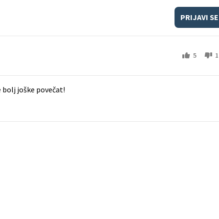
PRIJAVI SE
5
1
e bolj joške povečat!