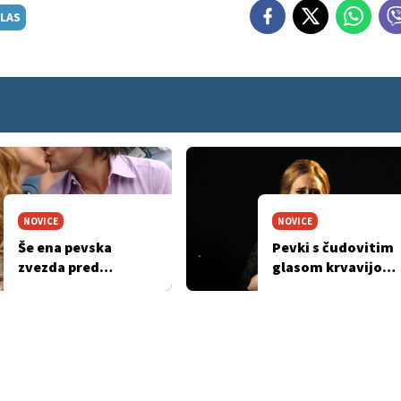
LAS
NOVICE
NOVICE
Še ena pevska
Pevki s čudovitim
zvezda pred
glasom krvavijo
operacijo glasilk
glasilke