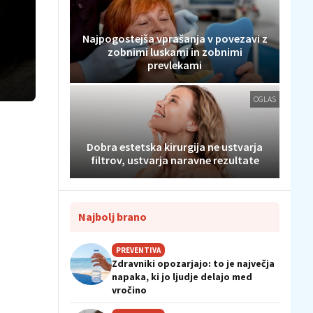
Najpogostejša vprašanja v povezavi z
zobnimi luskami in zobnimi
prevlekami
OGLAS
Dobra estetska kirurgija ne ustvarja
filtrov, ustvarja naravne rezultate
Najbolj brano
PREVENTIVA
Zdravniki opozarjajo: to je največja
napaka, ki jo ljudje delajo med
vročino