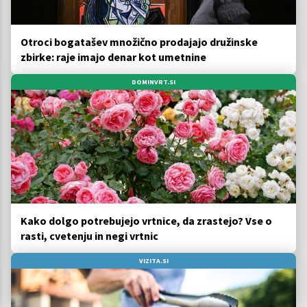
Otroci bogatašev množično prodajajo družinske
zbirke: raje imajo denar kot umetnine
DOMINVRT.SI
Kako dolgo potrebujejo vrtnice, da zrastejo? Vse o
rasti, cvetenju in negi vrtnic
VIZITA.SI