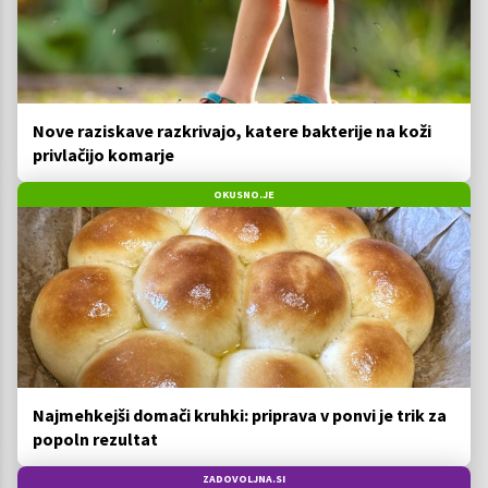
Nove raziskave razkrivajo, katere bakterije na koži
privlačijo komarje
OKUSNO.JE
Najmehkejši domači kruhki: priprava v ponvi je trik za
popoln rezultat
ZADOVOLJNA.SI