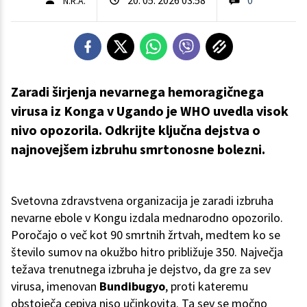
N.R.A.
Zaradi širjenja nevarnega hemoragičnega
virusa iz Konga v Ugando je WHO uvedla visok
nivo opozorila. Odkrijte ključna dejstva o
najnovejšem izbruhu smrtonosne bolezni.
Svetovna zdravstvena organizacija je zaradi izbruha
nevarne ebole v Kongu izdala mednarodno opozorilo.
Poročajo o več kot 90 smrtnih žrtvah, medtem ko se
število sumov na okužbo hitro približuje 350. Največja
težava trenutnega izbruha je dejstvo, da gre za sev
virusa, imenovan
Bundibugyo
, proti kateremu
obstoječa cepiva niso učinkovita. Ta sev se močno