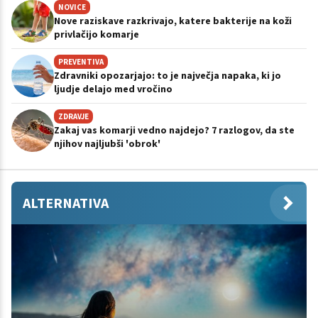
NOVICE
Nove raziskave razkrivajo, katere bakterije na koži
privlačijo komarje
PREVENTIVA
Zdravniki opozarjajo: to je največja napaka, ki jo
ljudje delajo med vročino
ZDRAVJE
Zakaj vas komarji vedno najdejo? 7 razlogov, da ste
njihov najljubši 'obrok'
ALTERNATIVA