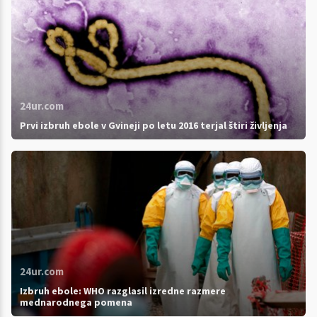
24ur.com
Prvi izbruh ebole v Gvineji po letu 2016 terjal štiri življenja
24ur.com
Izbruh ebole: WHO razglasil izredne razmere
mednarodnega pomena