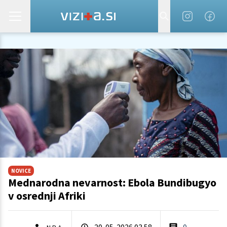
NOVICE
Mednarodna nevarnost: Ebola Bundibugyo
v osrednji Afriki
20. 05. 2026 03.58
0