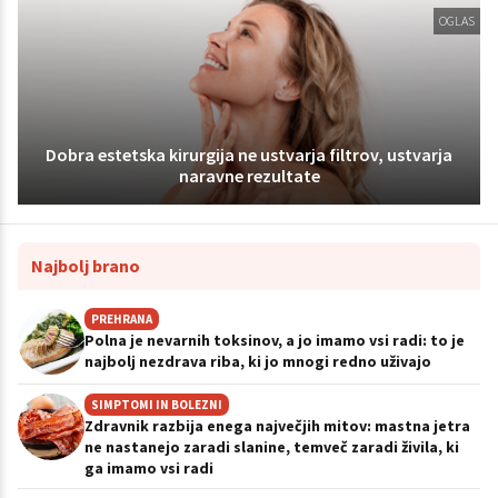
OGLAS
Dobra estetska kirurgija ne ustvarja filtrov, ustvarja
naravne rezultate
Najbolj brano
PREHRANA
Polna je nevarnih toksinov, a jo imamo vsi radi: to je
najbolj nezdrava riba, ki jo mnogi redno uživajo
SIMPTOMI IN BOLEZNI
Zdravnik razbija enega največjih mitov: mastna jetra
ne nastanejo zaradi slanine, temveč zaradi živila, ki
ga imamo vsi radi