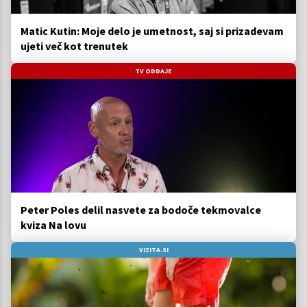
Matic Kutin: Moje delo je umetnost, saj si prizadevam
ujeti več kot trenutek
TV ODDAJE
Peter Poles delil nasvete za bodoče tekmovalce
kviza Na lovu
VIZITA.SI