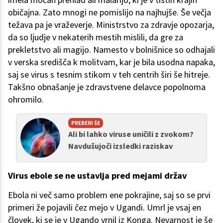
običajna. Zato mnogi ne pomislijo na najhujše. Še večja
težava pa je vraževerje. Ministrstvo za zdravje opozarja,
da so ljudje v nekaterih mestih mislili, da gre za
prekletstvo ali magijo. Namesto v bolnišnice so odhajali
v verska središča k molitvam, kar je bila usodna napaka,
saj se virus s tesnim stikom v teh centrih širi še hitreje.
Takšno obnašanje je zdravstvene delavce popolnoma
ohromilo.
PREBERI ŠE
Ali bi lahko viruse uničili z zvokom?
Navdušujoči izsledki raziskav
Virus ebole se ne ustavlja pred mejami držav
Ebola ni več samo problem ene pokrajine, saj so se prvi
primeri že pojavili čez mejo v Ugandi. Umrl je vsaj en
človek, ki se je v Ugando vrnil iz Konga. Nevarnost je še