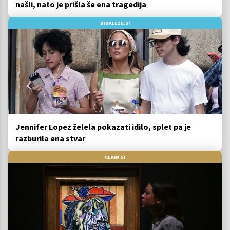
našli, nato je prišla še ena tragedija
BIBALEZE.SI
Jennifer Lopez želela pokazati idilo, splet pa je
razburila ena stvar
CEKIN.SI