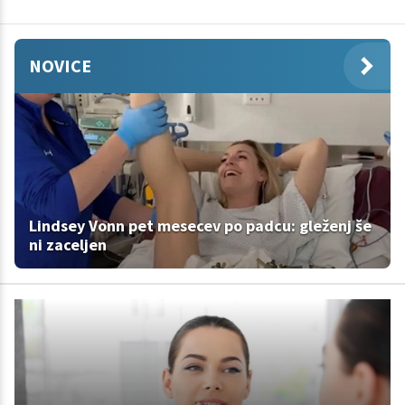
NOVICE
Lindsey Vonn pet mesecev po padcu: gleženj še
ni zaceljen