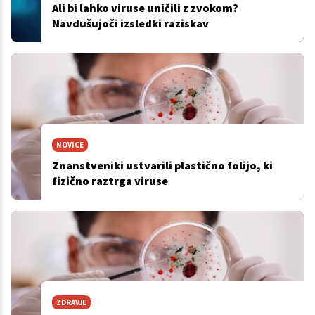
Ali bi lahko viruse uničili z zvokom?
Navdušujoči izsledki raziskav
NOVICE
Znanstveniki ustvarili plastično folijo, ki
fizično raztrga viruse
ZDRAVJE