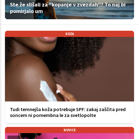
Ste že slišali za "kopanje v zvezdah"? To naj bi
pomirjalo um
KOŽA
Tudi temnejša koža potrebuje SPF: zakaj zaščita pred
soncem ni pomembna le za svetlopolte
NOVICE