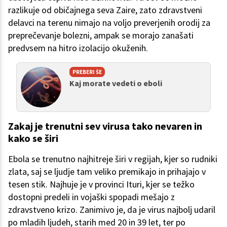
razlikuje od običajnega seva Zaire, zato zdravstveni
delavci na terenu nimajo na voljo preverjenih orodij za
preprečevanje bolezni, ampak se morajo zanašati
predvsem na hitro izolacijo okuženih.
PREBERI ŠE
Kaj morate vedeti o eboli
Zakaj je trenutni sev virusa tako nevaren in
kako se širi
Ebola se trenutno najhitreje širi v regijah, kjer so rudniki
zlata, saj se ljudje tam veliko premikajo in prihajajo v
tesen stik. Najhuje je v provinci Ituri, kjer se težko
dostopni predeli in vojaški spopadi mešajo z
zdravstveno krizo. Zanimivo je, da je virus najbolj udaril
po mladih ljudeh, starih med 20 in 39 let, ter po