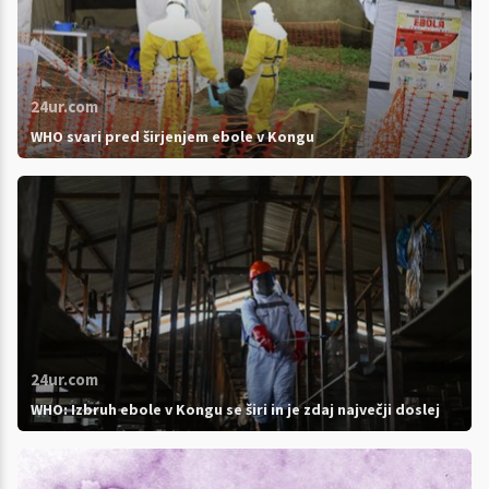
24ur.com
WHO svari pred širjenjem ebole v Kongu
24ur.com
WHO: Izbruh ebole v Kongu se širi in je zdaj največji doslej