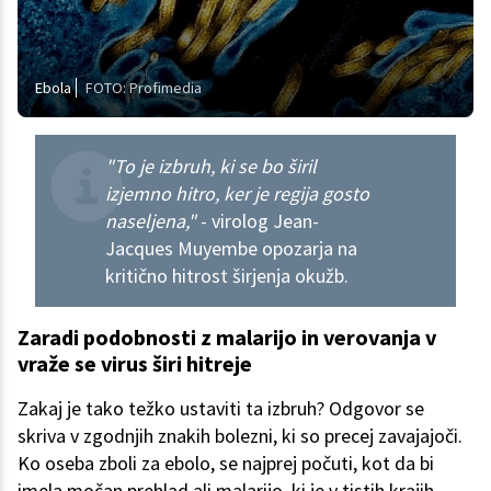
Ebola
FOTO: Profimedia
"To je izbruh, ki se bo širil
izjemno hitro, ker je regija gosto
naseljena,"
- virolog Jean-
Jacques Muyembe opozarja na
kritično hitrost širjenja okužb.
Zaradi podobnosti z malarijo in verovanja v
vraže se virus širi hitreje
Zakaj je tako težko ustaviti ta izbruh? Odgovor se
skriva v zgodnjih znakih bolezni, ki so precej zavajajoči.
Ko oseba zboli za ebolo, se najprej počuti, kot da bi
imela močan prehlad ali malarijo, ki je v tistih krajih