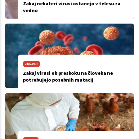
Zakaj nekateri virusi ostanejo v telesu za
vedno
ZDRAVJE
Zakaj virusi ob preskoku na človeka ne
potrebujejo posebnih mutacij