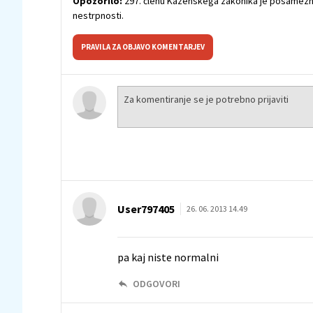
Opozorilo:
297. členu Kazenskega zakonika je posamezni
nestrpnosti.
PRAVILA ZA OBJAVO KOMENTARJEV
User797405
26. 06. 2013 14.49
pa kaj niste normalni
ODGOVORI