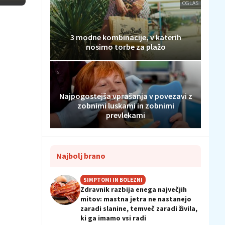
OGLAS
3 modne kombinacije, v katerih
nosimo torbe za plažo
Najpogostejša vprašanja v povezavi z
zobnimi luskami in zobnimi
prevlekami
Najbolj brano
SIMPTOMI IN BOLEZNI
Zdravnik razbija enega največjih
mitov: mastna jetra ne nastanejo
zaradi slanine, temveč zaradi živila,
ki ga imamo vsi radi