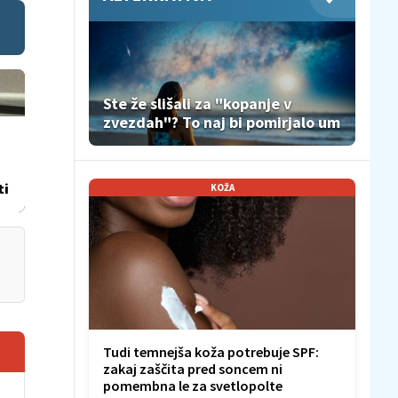
Ste že slišali za "kopanje v
zvezdah"? To naj bi pomirjalo um
ti
KOŽA
Tudi temnejša koža potrebuje SPF:
zakaj zaščita pred soncem ni
pomembna le za svetlopolte