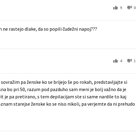
9
0
jim ne rastejo dlake, da so popili čudežni napoj???
4
1
sovražim pa ženske ko se brijejo še po rokah, predstavljajte si
ksna bo pri 50, razum pod pazduho sam meni je bolj važno da je
it je pa pretirano, s tem depilacijam ste si same nardile to kaj
oznam starejse ženske ko se niso nikoli, pa verjemte da ni prehudo