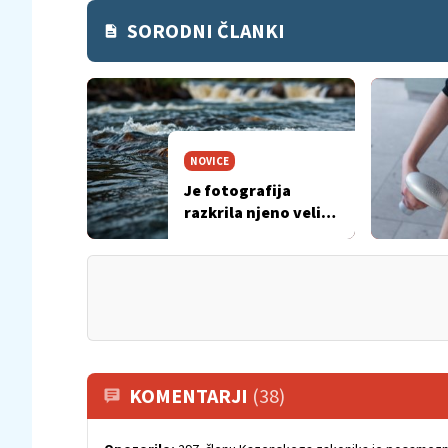
SORODNI ČLANKI
NOVICE
Je fotografija
razkrila njeno veliko
pomanjkljivost?
KOMENTARJI
(38)