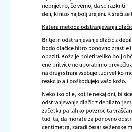
neprijetno, če vemo, da so razkriti
deli, ki niso najbolj urejeni. K sreči
Katera metoda odstranjevanja dlači
Britje in odstranjevanje dlačic z depi
bodo dlačice hitro ponovno zrastle in 
opaziti. Koža je poleti veliko bolj o
ene britvice ne uporabimo prevečkrat
na drugi strani vsebuje tudi veliko mo
reakcijo ali poškodujejo vašo kožo.
Nekoliko dlje, kot le nekaj dni, bi sic
odstranjevanje dlačic z depilatorjem
začetku pa lahko povzročita vraščanj
tudi ta, da morate za ponovno odstra
centimetra, zaradi česar se ženske m