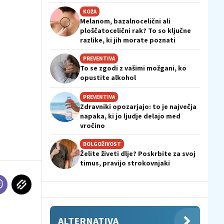
KOŽA
Melanom, bazalnocelični ali
ploščatocelični rak? To so ključne
razlike, ki jih morate poznati
PREVENTIVA
To se zgodi z vašimi možgani, ko
opustite alkohol
PREVENTIVA
Zdravniki opozarjajo: to je največja
napaka, ki jo ljudje delajo med
vročino
DOLGOŽIVOST
Želite živeti dlje? Poskrbite za svoj
timus, pravijo strokovnjaki
ALTERNATIVA