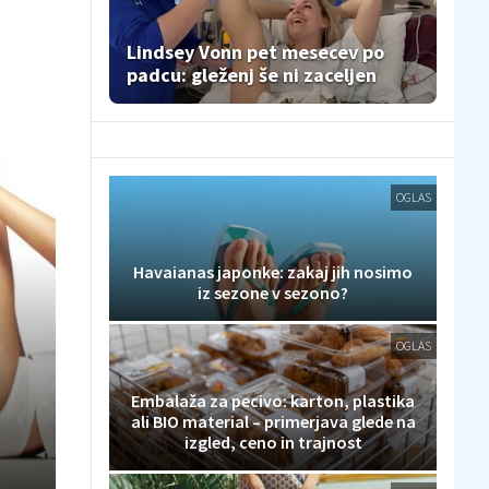
Lindsey Vonn pet mesecev po
padcu: gleženj še ni zaceljen
OGLAS
Havaianas japonke: zakaj jih nosimo
iz sezone v sezono?
OGLAS
Embalaža za pecivo: karton, plastika
ali BIO material – primerjava glede na
izgled, ceno in trajnost