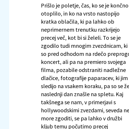
Prišlo je poletje, čas, ko se je končno
otoplilo, in ko na vrsto nastopijo
kratka oblačila, ki pa lahko ob
neprimernem trenutku razkrijejo
precej več, kot bi si želeli. To se je
zgodilo tudi mnogim zvezdnicam, ki
so pred odhodom na rdečo preprog
koncert, ali pa na premiero svojega
filma, pozabile odstraniti nadležne
dlačice, fotografije paparacev, ki jim
sledijo na vsakem koraku, pa so se ž
naslednji dan znašle na spletu. Kaj
takšnega se nam, v primerjavi s
hollywoodskimi zvezdami, seveda n
more zgoditi, se pa lahko v družbi
kljub temu počutimo precej