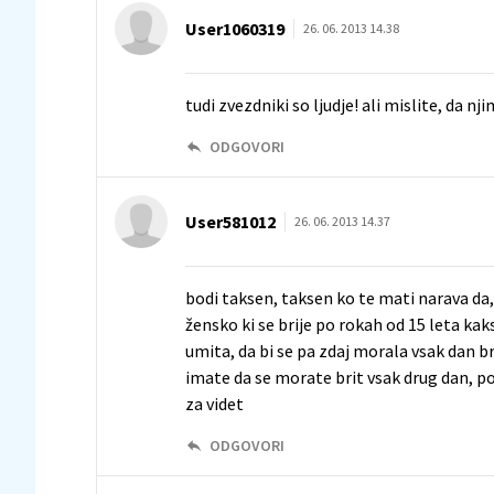
User1060319
26. 06. 2013 14.38
tudi zvezdniki so ljudje! ali mislite, da n
ODGOVORI
User581012
26. 06. 2013 14.37
bodi taksen, taksen ko te mati narava da, 
žensko ki se brije po rokah od 15 leta ka
umita, da bi se pa zdaj morala vsak dan br
imate da se morate brit vsak drug dan, p
za videt
ODGOVORI