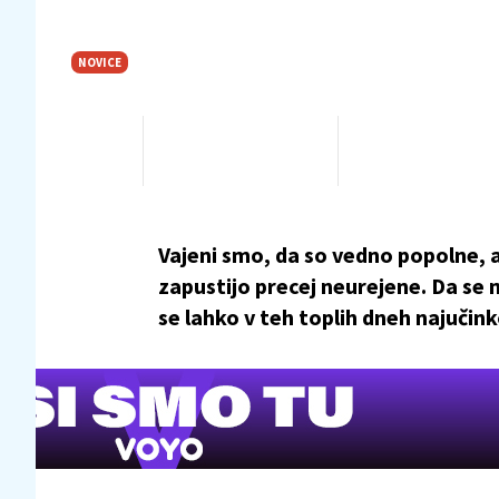
NOVICE
O ne, kaj so ujeli paparaci!
26. 06. 2013 07.55
38
S.P.
Vajeni smo, da so vedno popolne, a
zapustijo precej neurejene. Da se 
se lahko v teh toplih dneh najučink