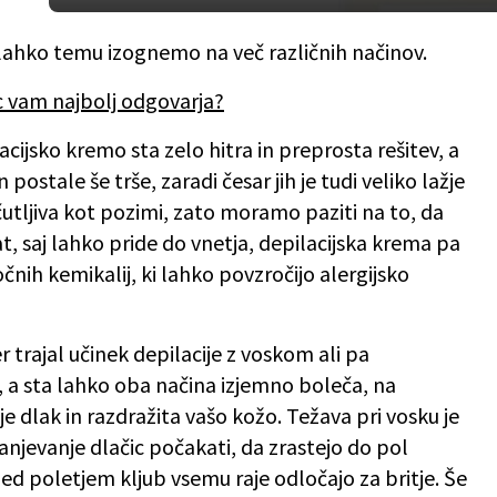
 se lahko temu izognemo na več različnih načinov.
c vam najbolj odgovarja?
lacijsko kremo sta zelo hitra in preprosta rešitev, a
postale še trše, zaradi česar jih je tudi veliko lažje
bčutljiva kot pozimi, zato moramo paziti na to, da
, saj lahko pride do vnetja, depilacijska krema pa
čnih kemikalij, ki lahko povzročijo alergijsko
er trajal učinek depilacije z voskom ali pa
, a sta lahko oba načina izjemno boleča, na
e dlak in razdražita vašo kožo. Težava pri vosku je
njevanje dlačic počakati, da zrastejo do pol
ed poletjem kljub vsemu raje odločajo za britje. Še