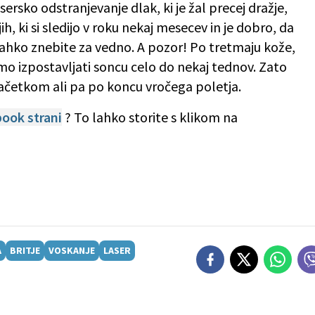
ersko odstranjevanje dlak, ki je žal precej dražje,
h, ki si sledijo v roku nekaj mesecev in je dobro, da
lahko znebite za vedno. A pozor! Po tretmaju kože,
mo izpostavljati soncu celo do nekaj tednov. Zato
 začetkom ali pa po koncu vročega poletja.
ook strani
? To lahko storite s klikom na
A
BRITJE
VOSKANJE
LASER