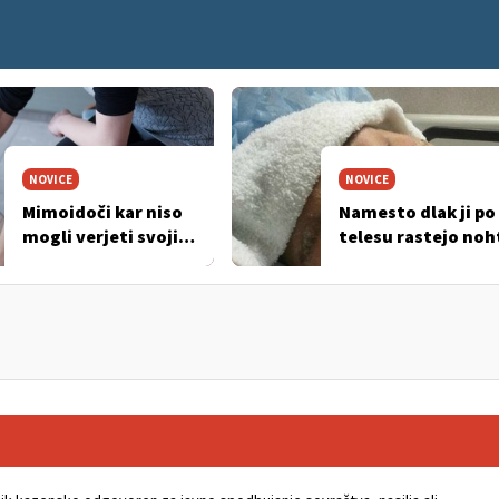
NOVICE
NOVICE
Mimoidoči kar niso
Namesto dlak ji po
mogli verjeti svojim
telesu rastejo noh
očem …