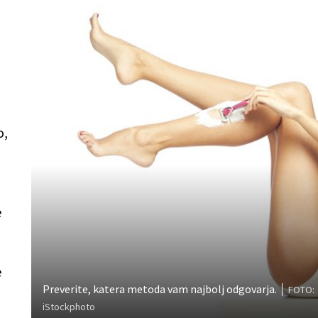
o,
e
e
Preverite, katera metoda vam najbolj odgovarja.
FOTO:
iStockphoto