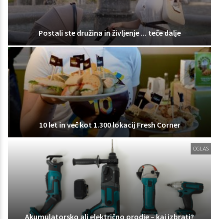
Postali ste družina in življenje ... teče dalje
10 let in več kot 1.300 lokacij Fresh Corner
OGLAS
Akumulatorsko ali električno orodje – kaj izbrati?