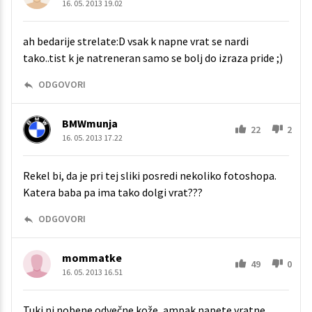
16. 05. 2013 19.02
ah bedarije strelate:D vsak k napne vrat se nardi
tako..tist k je natreneran samo se bolj do izraza pride ;)
ODGOVORI
BMWmunja
22
2
16. 05. 2013 17.22
Rekel bi, da je pri tej sliki posredi nekoliko fotoshopa.
Katera baba pa ima tako dolgi vrat???
ODGOVORI
mommatke
49
0
16. 05. 2013 16.51
Tuki ni nobene odvečne kože, ampak napete vratne