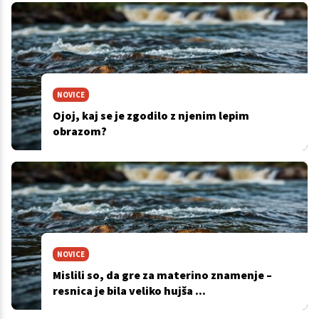
NOVICE
Ojoj, kaj se je zgodilo z njenim lepim
obrazom?
NOVICE
Mislili so, da gre za materino znamenje –
resnica je bila veliko hujša ...