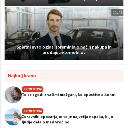
OGLAS
Spletni avto oglasi spreminjajo način nakupa in
prodaje avtomobilov
Najbolj brano
PREVENTIVA
To se zgodi z vašimi možgani, ko opustite alkohol
PREVENTIVA
Zdravniki opozarjajo: to je največja napaka, ki jo
ljudje delajo med vročino