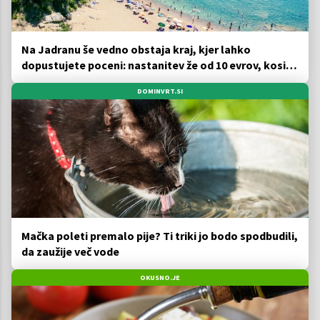
Na Jadranu še vedno obstaja kraj, kjer lahko
dopustujete poceni: nastanitev že od 10 evrov, kosilo
za pet evrov
DOMINVRT.SI
Mačka poleti premalo pije? Ti triki jo bodo spodbudili,
da zaužije več vode
OKUSNO.JE