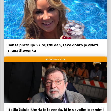
Danes praznuje 53. rojstni dan, tako dobro je videti
znana Slovenka
MOSKISVET.COM
Italija žaluje: Umrla je legenda, ki je s svojimi pesmimi