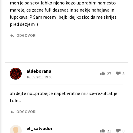
men je pa sexy .lahko njeno kozo uporabim namesto
marele, ce zacne full dezevat in se nekje nahajava in
lupckava :P Sam recem : bejbi dej kozico da me skrijes
pred dezjem :)
ODGOVORI
aldeborana
27
3
16. 05. 2013 19.06
ah dejte no...probejte napet vratne mišice-rezultat je
tole...
ODGOVORI
el_salvador
21
0