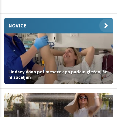
NOVICE
Lindsey Vonn pet mesecev po padcu: gleženj še
ni zaceljen
OGLAS