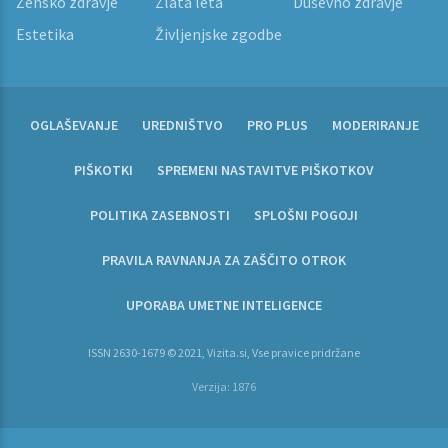
Žensko zdravje
Zlata leta
Duševno zdravje
Estetika
Življenjske zgodbe
OGLAŠEVANJE
UREDNIŠTVO
PRO PLUS
MODERIRANJE
PIŠKOTKI
SPREMENI NASTAVITVE PIŠKOTKOV
POLITIKA ZASEBNOSTI
SPLOŠNI POGOJI
PRAVILA RAVNANJA ZA ZAŠČITO OTROK
UPORABA UMETNE INTELIGENCE
ISSN 2630-1679 © 2021, Vizita.si, Vse pravice pridržane
Verzija: 1876