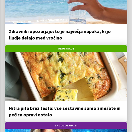
Zdravniki opozarjajo: to je največja napaka, ki jo
ljudje delajo med vročino
OKUSNO.JE
Hitra pita brez testa: vse sestavine samo zmešate in
pečica opravi ostalo
ZADOVOLJNA.SI