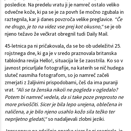
posledice. Na predelu vratu ji je namreč ostalo veliko
odvečne kože, ki pa se je za povrh še močno zgubala in
raztegnila, kar ji danes povzroča velike preglavice.
“Če
ne drugo, je to na videz vse prej kot okusno,“
se je ob
njeno težavo že večkrat obregnil tudi Daily Mail.
45-letnica pa ni pričakovala, da se bo ob udeležitvi 25.
rojstnega dne, ki ga je v sredo praznovala britanska
tabloidna revija Hello!, situacija le še zaostrila. Ko so v
javnost pricurljale fotografije, na katerih se nič hudega
sluteč nasmiha fotografom, so jo namreč začeli
zmerjati z žaljivimi prispodobami, češ da ima puranji
vrat.
“Ali se ta ženska nikoli ne pogleda v ogledalo?
Potem bi namreč vedela, da si take poze preprosto ne
more privoščiti. Sicer je bila lepo urejena, oblečena in
naličena, a je bilo njeno usahlo kožo sila težko ter
neprijetno gledati,“
so nadaljevali zlobni jeziki.
Jonssonova na zdajšnje opazke sicer še ni reagirala, je