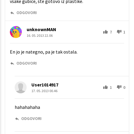
vsake gubice, ste gotovo iz plastike.
ODGOVORI
unknownMAN
7
1
16. 05. 2013 22.06
En jo je nategno, pa je tak ostala.
ODGOVORI
User1014917
1
0
17. 05. 2013 00.46
hahahahaha
ODGOVORI