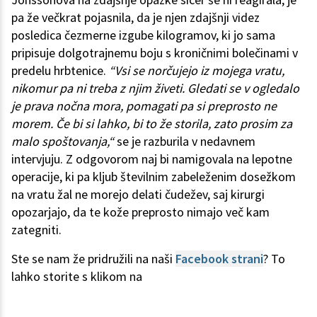
pa že večkrat pojasnila, da je njen zdajšnji videz
posledica čezmerne izgube kilogramov, ki jo sama
pripisuje dolgotrajnemu boju s kroničnimi bolečinami v
predelu hrbtenice.
“Vsi se norčujejo iz mojega vratu,
nikomur pa ni treba z njim živeti. Gledati se v ogledalo
je prava nočna mora, pomagati pa si preprosto ne
morem. Če bi si lahko, bi to že storila, zato prosim za
malo spoštovanja,“
se je razburila v nedavnem
intervjuju. Z odgovorom naj bi namigovala na lepotne
operacije, ki pa kljub številnim zabeleženim dosežkom
na vratu žal ne morejo delati čudežev, saj kirurgi
opozarjajo, da te kože preprosto nimajo več kam
zategniti.
Ste se nam že pridružili na naši
Facebook strani
? To
lahko storite s klikom na