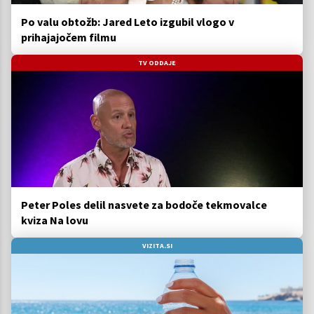
Po valu obtožb: Jared Leto izgubil vlogo v
prihajajočem filmu
TV ODDAJE
Peter Poles delil nasvete za bodoče tekmovalce
kviza Na lovu
VIZITA.SI