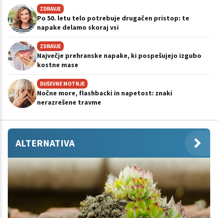
ZDRAVJE
Po 50. letu telo potrebuje drugačen pristop: te
napake delamo skoraj vsi
ZDRAVJE
Največje prehranske napake, ki pospešujejo izgubo
kostne mase
DUŠEVNE MOTNJE
Nočne more, flashbacki in napetost: znaki
nerazrešene travme
ALTERNATIVA