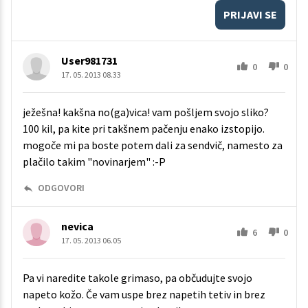
PRIJAVI SE
User981731
0
0
17. 05. 2013 08.33
ježešna! kakšna no(ga)vica! vam pošljem svojo sliko?
100 kil, pa kite pri takšnem pačenju enako izstopijo.
mogoče mi pa boste potem dali za sendvič, namesto za
plačilo takim "novinarjem" :-P
ODGOVORI
nevica
6
0
17. 05. 2013 06.05
Pa vi naredite takole grimaso, pa občudujte svojo
napeto kožo. Če vam uspe brez napetih tetiv in brez