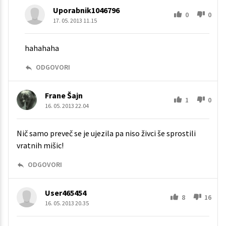
Uporabnik1046796
0
0
17. 05. 2013 11.15
hahahaha
ODGOVORI
Frane Šajn
1
0
16. 05. 2013 22.04
Nič samo preveč se je ujezila pa niso živci še sprostili
vratnih mišic!
ODGOVORI
User465454
8
16
16. 05. 2013 20.35