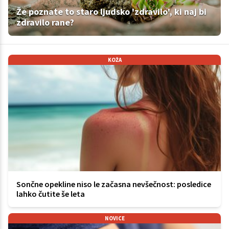
Že poznate to staro ljudsko 'zdravilo', ki naj bi
zdravilo rane?
KOŽA
Sončne opekline niso le začasna nevšečnost: posledice
lahko čutite še leta
NOVICE