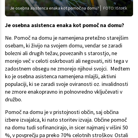
Je osebna asistenca enaka kot pomoč na domu?
FOTO: iStock
Je osebna asistenca enaka kot pomoč na domu?
Ne. Pomoč na domu je namenjena pretežno starejšim
osebam, ki živijo na svojem domu, vendar se zaradi
bolezni ali drugih težav, povezanih s starostjo, ne
morejo več v celoti oskrbovati ali negovati, niti tega v
zadostnem obsegu ne zmorejo njihovi svojci. Medtem
ko je osebna asistenca namenjena mlajši, aktivni
populaciji, ki se zaradi svoje oviranosti oz. invalidnosti
ne zmore enakopravno in polnovredno vključevati v
družbo.
Pomoč na domu je v pristojnosti občin, saj občina
izbere izvajalca, ki nato storitev izvaja. Občine pomoč
na domu tudi sofinancirajo, in sicer najmanj v višini 50
%, v povprečju pa preko 70% celotnih stroškov. Ostali