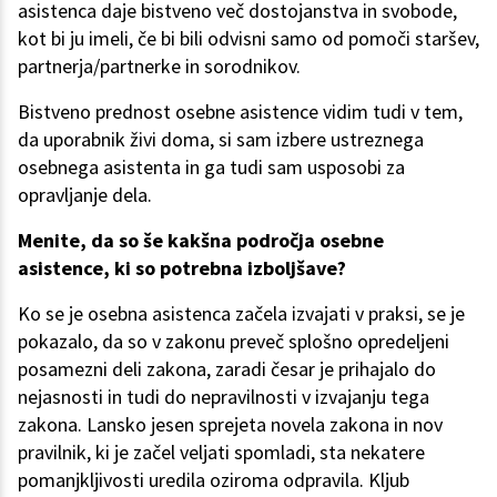
asistenca daje bistveno več dostojanstva in svobode,
kot bi ju imeli, če bi bili odvisni samo od pomoči staršev,
partnerja/partnerke in sorodnikov.
Bistveno prednost osebne asistence vidim tudi v tem,
da uporabnik živi doma, si sam izbere ustreznega
osebnega asistenta in ga tudi sam usposobi za
opravljanje dela.
Menite, da so še kakšna področja osebne
asistence, ki so potrebna izboljšave?
Ko se je osebna asistenca začela izvajati v praksi, se je
pokazalo, da so v zakonu preveč splošno opredeljeni
posamezni deli zakona, zaradi česar je prihajalo do
nejasnosti in tudi do nepravilnosti v izvajanju tega
zakona. Lansko jesen sprejeta novela zakona in nov
pravilnik, ki je začel veljati spomladi, sta nekatere
pomanjkljivosti uredila oziroma odpravila. Kljub