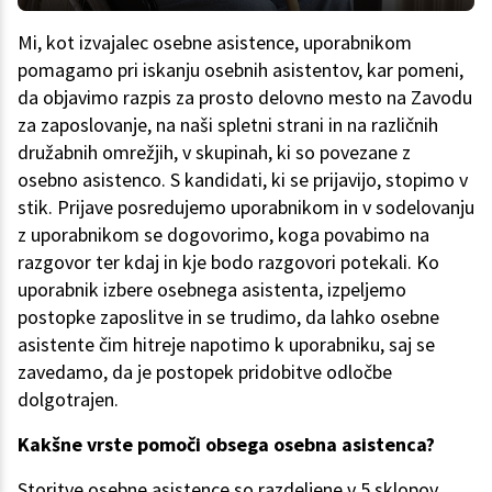
Mi, kot izvajalec osebne asistence, uporabnikom
pomagamo pri iskanju osebnih asistentov, kar pomeni,
da objavimo razpis za prosto delovno mesto na Zavodu
za zaposlovanje, na naši spletni strani in na različnih
družabnih omrežjih, v skupinah, ki so povezane z
osebno asistenco. S kandidati, ki se prijavijo, stopimo v
stik. Prijave posredujemo uporabnikom in v sodelovanju
z uporabnikom se dogovorimo, koga povabimo na
razgovor ter kdaj in kje bodo razgovori potekali. Ko
uporabnik izbere osebnega asistenta, izpeljemo
postopke zaposlitve in se trudimo, da lahko osebne
asistente čim hitreje napotimo k uporabniku, saj se
zavedamo, da je postopek pridobitve odločbe
dolgotrajen.
Kakšne vrste pomoči obsega osebna asistenca?
Storitve osebne asistence so razdeljene v 5 sklopov.