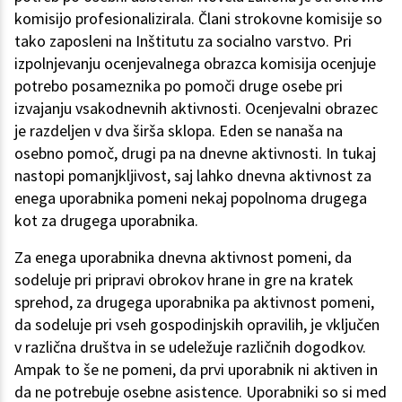
komisijo profesionalizirala. Člani strokovne komisije so
tako zaposleni na Inštitutu za socialno varstvo. Pri
izpolnjevanju ocenjevalnega obrazca komisija ocenjuje
potrebo posameznika po pomoči druge osebe pri
izvajanju vsakodnevnih aktivnosti. Ocenjevalni obrazec
je razdeljen v dva širša sklopa. Eden se nanaša na
osebno pomoč, drugi pa na dnevne aktivnosti. In tukaj
nastopi pomanjkljivost, saj lahko dnevna aktivnost za
enega uporabnika pomeni nekaj popolnoma drugega
kot za drugega uporabnika.
Za enega uporabnika dnevna aktivnost pomeni, da
sodeluje pri pripravi obrokov hrane in gre na kratek
sprehod, za drugega uporabnika pa aktivnost pomeni,
da sodeluje pri vseh gospodinjskih opravilih, je vključen
v različna društva in se udeležuje različnih dogodkov.
Ampak to še ne pomeni, da prvi uporabnik ni aktiven in
da ne potrebuje osebne asistence. Uporabniki so si med