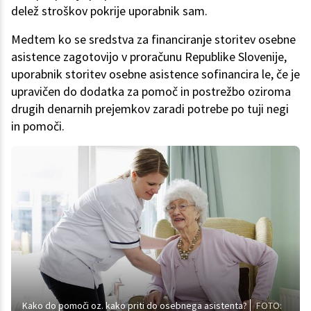
delež stroškov pokrije uporabnik sam.
Medtem ko se sredstva za financiranje storitev osebne
asistence zagotovijo v proračunu Republike Slovenije,
uporabnik storitev osebne asistence sofinancira le, če je
upravičen do dodatka za pomoč in postrežbo oziroma
drugih denarnih prejemkov zaradi potrebe po tuji negi
in pomoči.
Kako do pomoči oz. kako priti do osebnega asistenta?
FOTO: