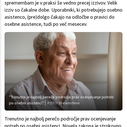
spremembam je v praksi še vedno precej izzivov. Velik
izziv so čakalne dobe. Uporabniki, ki potrebujejo osebno
asistenco, (pre)dolgo čakajo na odločbe o pravici do
osebne asistence, tudi po več mesecev.
''Trenutno je najbolj pereče področje prav ocenjevanje potreb
po osebni asistenci''
FOTO: Dreamstime
Trenutno je najbolj perečo področje prav ocenjevanje
potreb po osebni asistenci. Novela zakona je strokovno