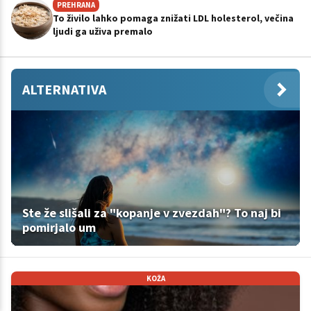
PREHRANA
To živilo lahko pomaga znižati LDL holesterol, večina
ljudi ga uživa premalo
ALTERNATIVA
Ste že slišali za "kopanje v zvezdah"? To naj bi
pomirjalo um
KOŽA