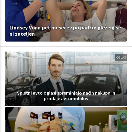
Lindsey Vonn pet mesecev po padcu: gleženj še
ni zaceljen
OGLAS
Spletni avto oglasi spreminjajo način nakupa in
prodaje avtomobilov