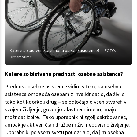
Katere so bistvene prednosti osebne asistence?
FOTO:
Dreamstime
Katere so bistvene prednosti osebne asistence?
Prednost osebne asistence vidim v tem, da osebna
asistenca omogoča osebam z invalidnostjo, da živijo
tako kot kdorkoli drug – se odločajo o vseh stvareh v
svojem življenju, govorijo v lastnem imenu, imajo
možnost izbire. Tako uporabnik ni zgolj oskrbovanec,
ampak je aktiven član družbe in živi neodvisno življenje.
Uporabniki po vsem svetu poudarjajo, da jim osebna