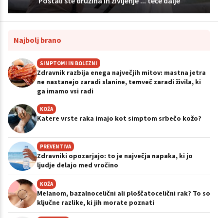
Postali ste družina in življenje ... teče dalje
Najbolj brano
SIMPTOMI IN BOLEZNI
Zdravnik razbija enega največjih mitov: mastna jetra
ne nastanejo zaradi slanine, temveč zaradi živila, ki
ga imamo vsi radi
KOŽA
Katere vrste raka imajo kot simptom srbečo kožo?
PREVENTIVA
Zdravniki opozarjajo: to je največja napaka, ki jo
ljudje delajo med vročino
KOŽA
Melanom, bazalnocelični ali ploščatocelični rak? To so
ključne razlike, ki jih morate poznati