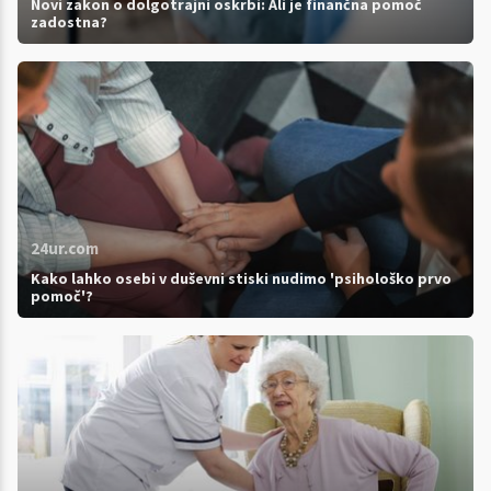
Novi zakon o dolgotrajni oskrbi: Ali je finančna pomoč
zadostna?
24ur.com
Kako lahko osebi v duševni stiski nudimo 'psihološko prvo
pomoč'?