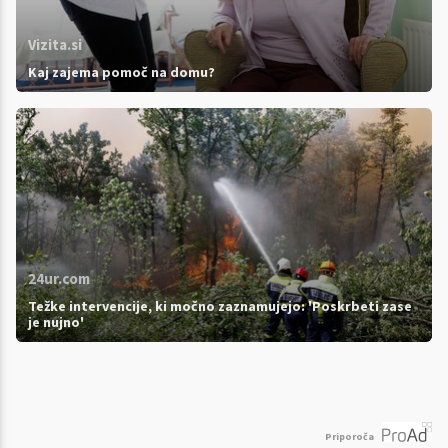
Vizita.si
Kaj zajema pomoč na domu?
24ur.com
Težke intervencije, ki močno zaznamujejo: 'Poskrbeti zase
je nujno'
Priporoča