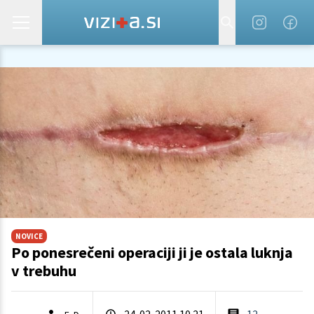
NOVICE
Po ponesrečeni operaciji ji je ostala luknja
v trebuhu
24. 02. 2011 10.21
12