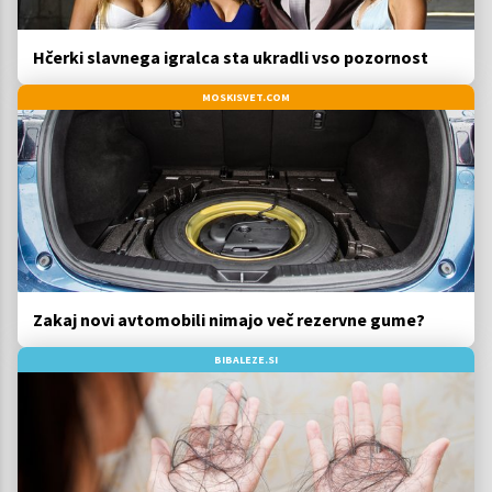
Hčerki slavnega igralca sta ukradli vso pozornost
MOSKISVET.COM
Zakaj novi avtomobili nimajo več rezervne gume?
BIBALEZE.SI