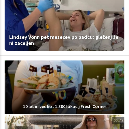
Lindsey Vonn pet mesecev po padcu: gleženj še
ni zaceljen
10 let in več kot 1.300 lokacij Fresh Corner
OGLAS