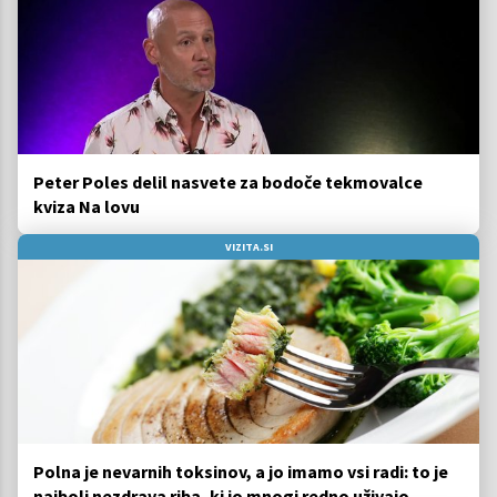
Peter Poles delil nasvete za bodoče tekmovalce
kviza Na lovu
VIZITA.SI
Polna je nevarnih toksinov, a jo imamo vsi radi: to je
najbolj nezdrava riba, ki jo mnogi redno uživajo