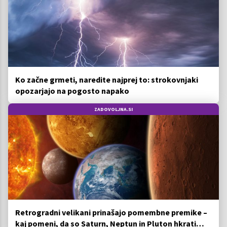
Ko začne grmeti, naredite najprej to: strokovnjaki
opozarjajo na pogosto napako
ZADOVOLJNA.SI
Retrogradni velikani prinašajo pomembne premike –
kaj pomeni, da so Saturn, Neptun in Pluton hkrati