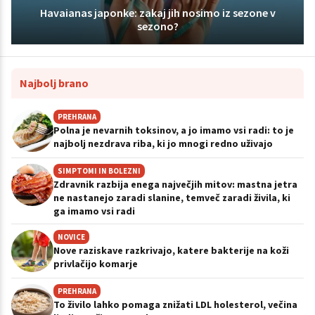
Havaianas japonke: zakaj jih nosimo iz sezone v
sezono?
Najbolj brano
PREHRANA
Polna je nevarnih toksinov, a jo imamo vsi radi: to je
najbolj nezdrava riba, ki jo mnogi redno uživajo
SIMPTOMI IN BOLEZNI
Zdravnik razbija enega največjih mitov: mastna jetra
ne nastanejo zaradi slanine, temveč zaradi živila, ki
ga imamo vsi radi
NOVICE
Nove raziskave razkrivajo, katere bakterije na koži
privlačijo komarje
PREHRANA
To živilo lahko pomaga znižati LDL holesterol, večina