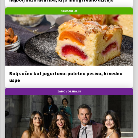
OKUSNO.JE
Bolj sočno kot jogurtovo: poletno pecivo, ki vedno
uspe
ZADOVOLJNA.SI