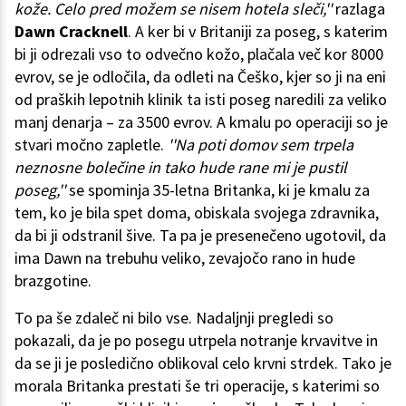
kože. Celo pred možem se nisem hotela sleči,''
razlaga
Dawn Cracknell
. A ker bi v Britaniji za poseg, s katerim
bi ji odrezali vso to odvečno kožo, plačala več kor 8000
evrov, se je odločila, da odleti na Češko, kjer so ji na eni
od praških lepotnih klinik ta isti poseg naredili za veliko
manj denarja – za 3500 evrov. A kmalu po operaciji so je
stvari močno zapletle.
''Na poti domov sem trpela
neznosne bolečine in tako hude rane mi je pustil
poseg,''
se spominja 35-letna Britanka, ki je kmalu za
tem, ko je bila spet doma, obiskala svojega zdravnika,
da bi ji odstranil šive. Ta pa je presenečeno ugotovil, da
ima Dawn na trebuhu veliko, zevajočo rano in hude
brazgotine.
To pa še zdaleč ni bilo vse. Nadaljnji pregledi so
pokazali, da je po posegu utrpela notranje krvavitve in
da se ji je posledično oblikoval celo krvni strdek. Tako je
morala Britanka prestati še tri operacije, s katerimi so