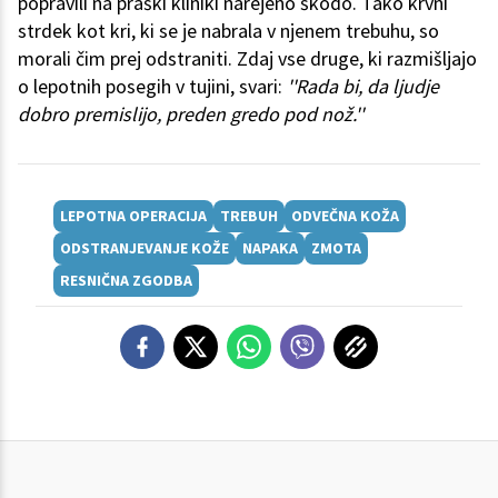
popravili na praški kliniki narejeno škodo. Tako krvni
strdek kot kri, ki se je nabrala v njenem trebuhu, so
morali čim prej odstraniti. Zdaj vse druge, ki razmišljajo
o lepotnih posegih v tujini, svari:
''Rada bi, da ljudje
dobro premislijo, preden gredo pod nož.''
LEPOTNA OPERACIJA
TREBUH
ODVEČNA KOŽA
ODSTRANJEVANJE KOŽE
NAPAKA
ZMOTA
RESNIČNA ZGODBA