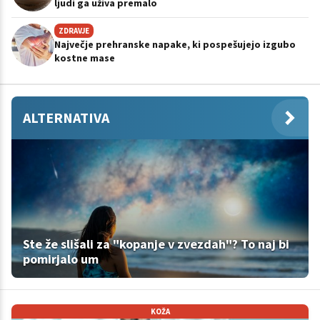
ljudi ga uživa premalo
ZDRAVJE
Največje prehranske napake, ki pospešujejo izgubo
kostne mase
ALTERNATIVA
Ste že slišali za "kopanje v zvezdah"? To naj bi
pomirjalo um
KOŽA