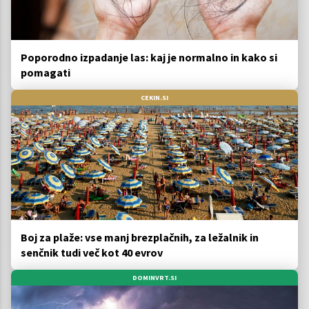
Poporodno izpadanje las: kaj je normalno in kako si
pomagati
CEKIN.SI
Boj za plaže: vse manj brezplačnih, za ležalnik in
senčnik tudi več kot 40 evrov
DOMINVRT.SI