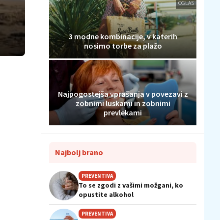
OGLAS
3 modne kombinacije, v katerih
nosimo torbe za plažo
Najpogostejša vprašanja v povezavi z
zobnimi luskami in zobnimi
prevlekami
Najbolj brano
PREVENTIVA
To se zgodi z vašimi možgani, ko
opustite alkohol
PREVENTIVA