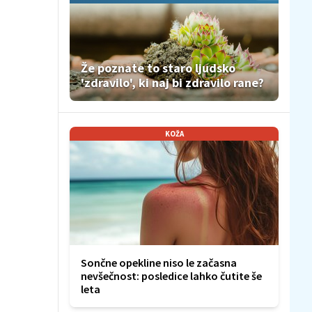
Že poznate to staro ljudsko
'zdravilo', ki naj bi zdravilo rane?
KOŽA
Sončne opekline niso le začasna
nevšečnost: posledice lahko čutite še
leta