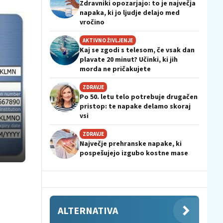
Zdravniki opozarjajo: to je največja
napaka, ki jo ljudje delajo med
vročino
AKTIVNO ŽIVLJENJE
Kaj se zgodi s telesom, če vsak dan
plavate 20 minut? Učinki, ki jih
morda ne pričakujete
ZDRAVJE
Po 50. letu telo potrebuje drugačen
pristop: te napake delamo skoraj
vsi
ZDRAVJE
Največje prehranske napake, ki
pospešujejo izgubo kostne mase
ALTERNATIVA