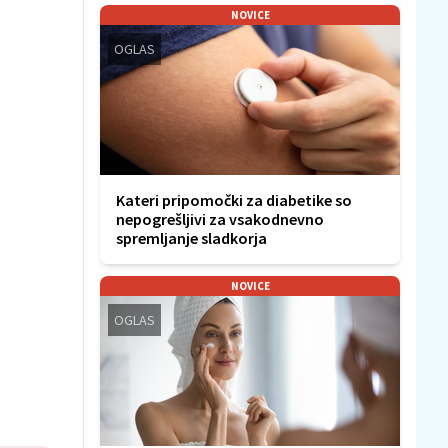
NOVICE
OGLAS
Kateri pripomočki za diabetike so
nepogrešljivi za vsakodnevno
spremljanje sladkorja
NOVICE
OGLAS