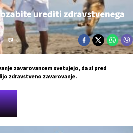
ozabite urediti zdravstvenega
0
anje zavarovancem svetujejo, da si pred
ijo zdravstveno zavarovanje.