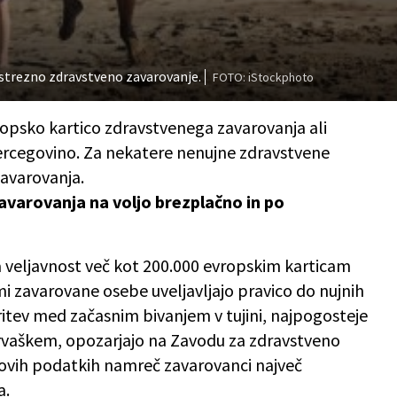
ustrezno zdravstveno zavarovanje.
FOTO: iStockphoto
opsko kartico zdravstvenega zavarovanja ali
ercegovino. Za nekatere nenujne zdravstvene
zavarovanja.
varovanja na voljo brezplačno in po
 veljavnost več kot 200.000 evropskim karticam
i zavarovane osebe uveljavljajo pravico do nujnih
itev med začasnim bivanjem v tujini, najpogosteje
aškem, opozarjajo na Zavodu za zdravstveno
ihovih podatkih namreč zavarovanci največ
a.