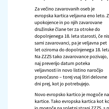
Za večino zavarovanih oseb je
evropska kartica veljavna eno leto. 
upokojence in po njih zavarovane
družinske člane ter za otroke do
dopolnjenega 18. leta starosti, če ni
sami zavarovanci, pa je veljavna pet
let oziroma do dopolnjenega 18. let
Na ZZZS tako zavarovance pozivajo,
naj preverijo datum poteka
veljavnosti in novo listino naročijo
pravočasno – torej vsaj štiri delovne
dni prej, kot jo potrebujejo.
Novo evropsko kartico je mogoče nar
kartice. Tako evropska kartica kot ko
jo mogoče na spletni strani ZZZS, s 