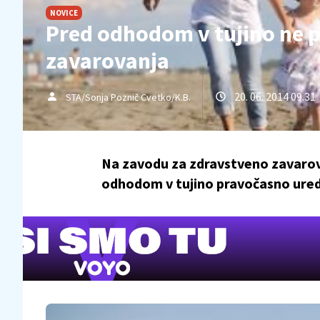
NOVICE
Pred odhodom v tujino ne p
zavarovanja
20. 06. 2014 09.31
STA/Sonja Poznič Cvetko/K.B.
Na zavodu za zdravstveno zavarov
odhodom v tujino pravočasno ured