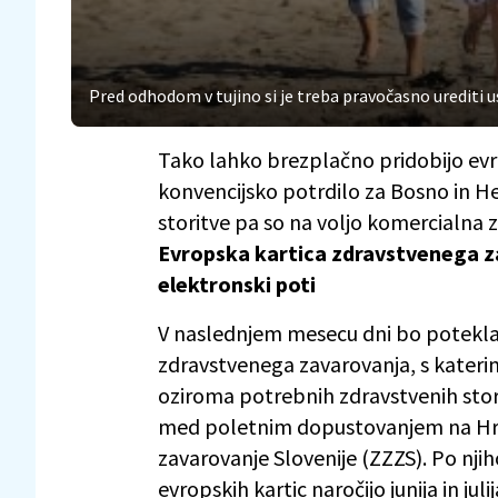
Pred odhodom v tujino si je treba pravočasno urediti 
Tako lahko brezplačno pridobijo evr
konvencijsko potrdilo za Bosno in H
storitve pa so na voljo komercialna 
Evropska kartica zdravstvenega za
elektronski poti
V naslednjem mesecu dni bo potekla
zdravstvenega zavarovanja, s katerim
oziroma potrebnih zdravstvenih stor
med poletnim dopustovanjem na Hrv
zavarovanje Slovenije (ZZZS). Po nj
evropskih kartic naročijo junija in julij