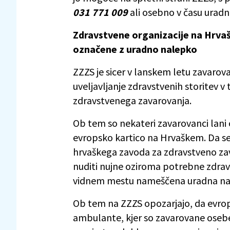
031 771 009
ali osebno v času uradn
Zdravstvene organizacije na Hrvaš
označene z uradno nalepko
ZZZS je sicer v lanskem letu zavarov
uveljavljanje zdravstvenih storitev v 
zdravstvenega zavarovanja.
Ob tem so nekateri zavarovanci lani o
evropsko kartico na Hrvaškem. Da se 
hrvaškega zavoda za zdravstveno zava
nuditi nujne oziroma potrebne zdrav
vidnem mestu nameščena uradna nal
Ob tem na ZZZS opozarjajo, da evropsk
ambulante, kjer so zavarovane oseb