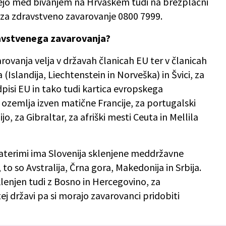
mejo med bivanjem na Hrvaškem tudi na brezplačni
 za zdravstveno zavarovanje 0800 7999.
ravstvenega zavarovanja?
ovanja velja v državah članicah EU ter v članicah
slandija, Liechtenstein in Norveška) in Švici, za
dpisi EU in tako tudi kartica evropskega
 ozemlja izven matične Francije, za portugalski
jo, za Gibraltar, za afriški mesti Ceuta in Mellila
 katerimi ima Slovenija sklenjene meddržavne
o so Avstralija, Črna gora, Makedonija in Srbija.
lenjen tudi z Bosno in Hercegovino, za
tej državi pa si morajo zavarovanci pridobiti