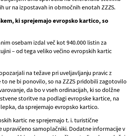
ih ur na izpostavah in območnih enotah ZZZS.
kem, ki sprejemajo evropsko kartico, so
anim osebam izdal več kot 940.000 listin za
tujini – od tega veliko večino evropskih kartic
pozarjali na težave pri uveljavljanju pravic z
to ne bi ponovilo, so na ZZZS pridobili zagotovilo
rovanje, da bo v vseh ordinacijah, ki so dolžne
stvene storitve na podlagi evropske kartice, na
epka, da sprejemajo evropsko kartico.
ih kartic ne sprejemajo t. i. turistične
e upravičeno samoplačniki. Dodatne informacije v