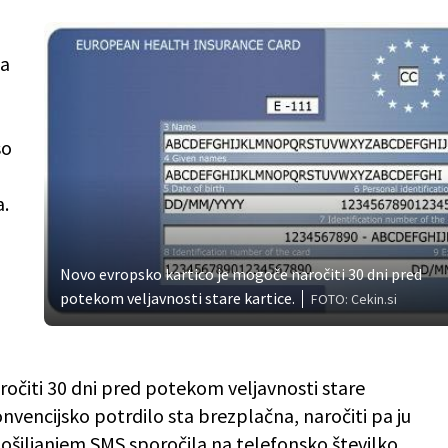
Za
so
a.
Novo evropsko kartico je mogoče naročiti 30 dni pred
potekom veljavnosti stare kartice.
FOTO: Cekin.si
očiti 30 dni pred potekom veljavnosti stare
nvencijsko potrdilo sta brezplačna, naročiti pa ju
pošiljanjem SMS sporočila na telefonsko številko