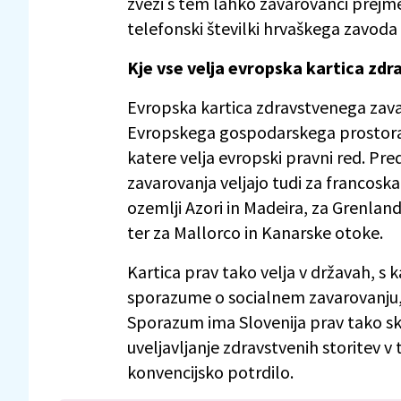
zvezi s tem lahko zavarovanci prej
telefonski številki hrvaškega zavoda
Kje vse velja evropska kartica zd
Evropska kartica zdravstvenega zavar
Evropskega gospodarskega prostora (I
katere velja evropski pravni red. Pre
zavarovanja veljajo tudi za francoska
ozemlji Azori in Madeira, za Grenlandi
ter za Mallorco in Kanarske otoke.
Kartica prav tako velja v državah, s
sporazume o socialnem zavarovanju, t
Sporazum ima Slovenija prav tako sk
uveljavljanje zdravstvenih storitev v 
konvencijsko potrdilo.