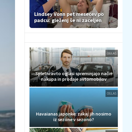
Lindsey Vonn pet mesecev po
padcu: gleženj še ni zaceljen
OGLAS
Spletni avto oglasi spreminjajo način
nakupa in prodaje avtomobilov
OGLAS
Havaianas japonke: zakaj jih nosimo
iz sezone v sezono?