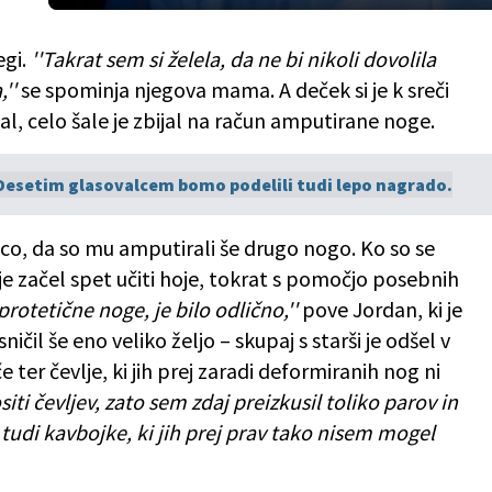
,
egi.
''Takrat sem si želela, da ne bi nikoli dovolila
''
se spominja njegova mama. A deček si je k sreči
 celo šale je zbijal na račun amputirane noge.
 Desetim glasovalcem bomo podelili tudi lepo nagrado.
ico, da so mu amputirali še drugo nogo. Ko so se
e je začel spet učiti hoje, tokrat s pomočjo posebnih
protetične noge, je bilo odlično,''
pove Jordan, ki je
il še eno veliko željo – skupaj s starši je odšel v
ter čevlje, ki jih prej zaradi deformiranih nog ni
iti čevljev, zato sem zdaj preizkusil toliko parov in
m tudi kavbojke, ki jih prej prav tako nisem mogel