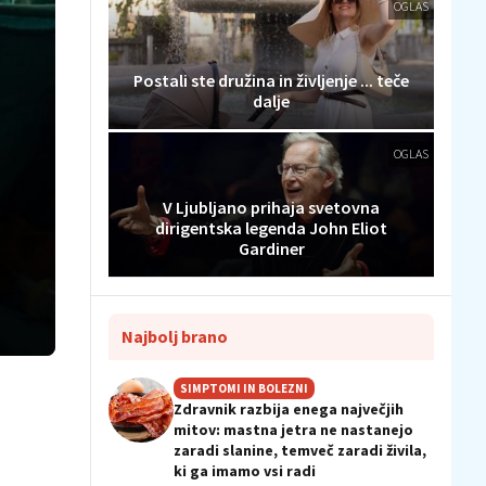
OGLAS
Postali ste družina in življenje ... teče
dalje
OGLAS
V Ljubljano prihaja svetovna
dirigentska legenda John Eliot
Gardiner
Najbolj brano
SIMPTOMI IN BOLEZNI
Zdravnik razbija enega največjih
mitov: mastna jetra ne nastanejo
zaradi slanine, temveč zaradi živila,
ki ga imamo vsi radi