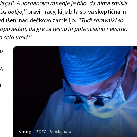
dlagali. A Jordanovo mnenje je bilo, da nima smisla
as bolijo,''
pravi Tracy, ki je bila sprva skeptična in
avdušeni nad dečkovo zamislijo.
''Tudi zdravniki so
dopovedati, da gre za resno in potencialno nevarno
 celo umrl.''
so
v,
u
Kirurg
FOTO: iStockphoto