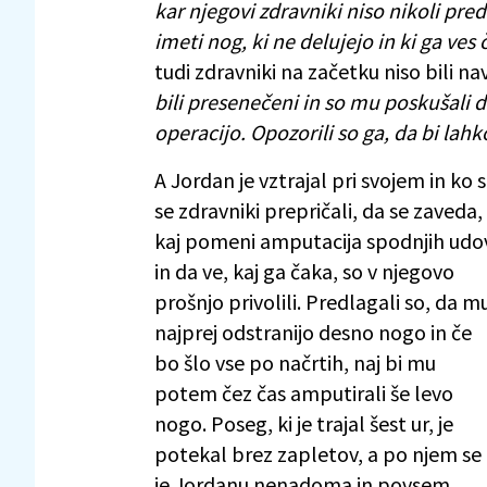
kar njegovi zdravniki niso nikoli pre
imeti nog, ki ne delujejo in ki ga ves č
tudi zdravniki na začetku niso bili n
bili presenečeni in so mu poskušali 
operacijo. Opozorili so ga, da bi lahko
A Jordan je vztrajal pri svojem in ko 
se zdravniki prepričali, da se zaveda,
kaj pomeni amputacija spodnjih udo
in da ve, kaj ga čaka, so v njegovo
prošnjo privolili. Predlagali so, da m
najprej odstranijo desno nogo in če
bo šlo vse po načrtih, naj bi mu
potem čez čas amputirali še levo
nogo. Poseg, ki je trajal šest ur, je
potekal brez zapletov, a po njem se
je Jordanu nenadoma in povsem