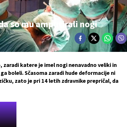
 da so mu amputirali nogi
o, zaradi katere je imel nogi nenavadno veliki in
 ga boleli. Sčasoma zaradi hude deformacije ni
zičku, zato je pri 14 letih zdravnike prepričal, da