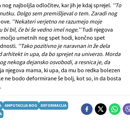
nog najboljša odločitev, kar jih je kdaj sprejel.
''To
 trenutku. Dolgo sem premišljeval o tem. Zaradi nog
ove.
''Nekateri verjetno ne razumejo moje
 bi bil, če bi še vedno imel noge.''
Tudi njegova
pomočjo umetnih nog spet hodi, končno spet
odnosti.
''Tako pozitivno je naravnan in že dela
d arhitekt in upa, da bo sprejet na univerzo. Morda
nog nekoga dejansko osvobodi, a resnica je, da
ja njegova mama, ki upa, da mu bo redka bolezen
ke ne bodo deformirane še bolj, kot so, in da bosta
.
A
AMPUTACIJA NOG
DEFORMACIJA
A