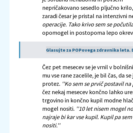
nepričakovano sesedlo pljučno krilo
zaradi česar je pristal na intenzivni n
operacije. Tako krivo sem se počutila,
opomogel in postopoma lepo okreval,
Glasujte za POPovega zdravnika leta.
Čez pet mesecev se je vrnil v bolnišn
mu vse rane zacelile, je bil čas, da s
protez.
''Ko sem se prvič postavil na 
čez nekaj mesecev končno lahko uresnič
trgovino in končno kupil modne hlače 
mogel nositi.
''10 let nisem mogel nos
najraje bi kar vse kupil. Kupil pa se
nositi.''