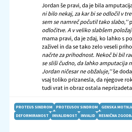
Jordan še pravi, da je bila amputacija 
ni bilo nekaj, za kar bi se odločil v
sem se namreč počutil tako slabo,''
p
odločitve. A v veliko slabšem položaju
mama pravi, da je zdaj, ko lahko s 
zaživel in da se tako zelo veseli prih
načrte za prihodnost. Nekoč bi bil ra
se sliši čudno, da lahko amputacija 
Jordan ničesar ne obžaluje,''
še doda
vsaj toliko prizanesla, da njegove ro
tudi vrat in obraz ostala neprizadeta
PROTEUS SINDROM
PROTEUSOV SINDROM
GENSKA MOTNJ
DEFORMIRANOST
INVALIDNOST
INVALID
RESNIČNA ZGODB