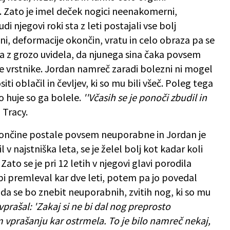
. Zato je imel deček nogici neenakomerni,
i njegovi roki sta z leti postajali vse bolj
ni, deformacije okončin, vratu in celo obraza pa se
a z grozo uvidela, da njunega sina čaka povsem
e vrstnike. Jordan namreč zaradi bolezni ni mogel
ositi oblačil in čevljev, ki so mu bili všeč. Poleg tega
o huje so ga bolele.
''Včasih se je ponoči zbudil in
 Tracy.
ončine postale povsem neuporabne in Jordan je
l v najstniška leta, se je želel bolj kot kadar koli
k. Zato se je pri 12 letih v njegovi glavi porodila
ebi premleval kar dve leti, potem pa jo povedal
 da se bo znebit neuporabnih, zvitih nog, ki so mu
prašal: 'Zakaj si ne bi dal nog preprosto
 vprašanju kar ostrmela. To je bilo namreč nekaj,