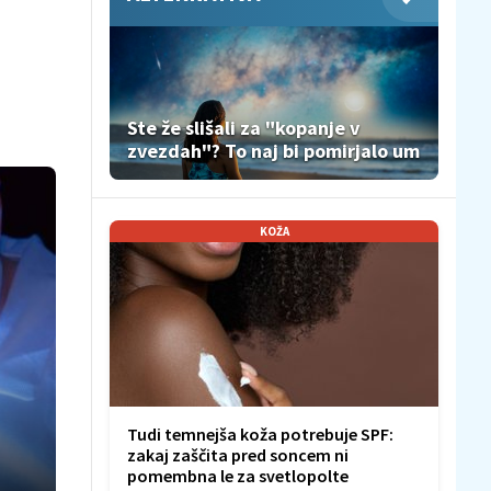
Ste že slišali za "kopanje v
zvezdah"? To naj bi pomirjalo um
KOŽA
Tudi temnejša koža potrebuje SPF:
zakaj zaščita pred soncem ni
pomembna le za svetlopolte