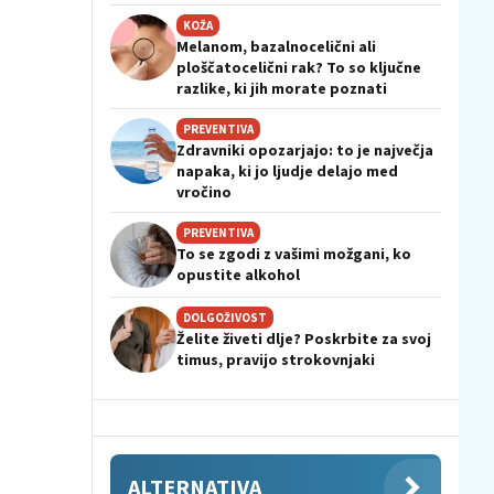
KOŽA
Melanom, bazalnocelični ali
ploščatocelični rak? To so ključne
razlike, ki jih morate poznati
PREVENTIVA
Zdravniki opozarjajo: to je največja
napaka, ki jo ljudje delajo med
vročino
PREVENTIVA
To se zgodi z vašimi možgani, ko
opustite alkohol
DOLGOŽIVOST
Želite živeti dlje? Poskrbite za svoj
timus, pravijo strokovnjaki
ALTERNATIVA