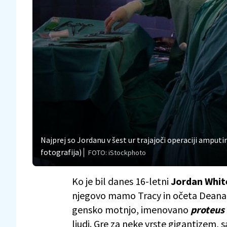
Najprej so Jordanu v šest ur trajajoči operaciji amput
fotografija)
FOTO: iStockphoto
Ko je bil danes 16-letni
Jordan Whi
njegovo mamo Tracy in očeta Deana šok
gensko motnjo, imenovano
proteus
ljudi. Gre za neke vrste gigantizem, s