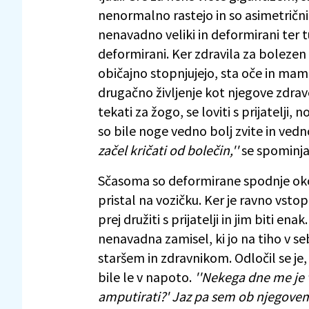
nenormalno rastejo in so asimetrični
nenavadno veliki in deformirani ter tud
deformirani. Ker zdravila za bolezen 
običajno stopnjujejo, sta oče in mam
drugačno življenje kot njegove zdrav
tekati za žogo, se loviti s prijatelji, n
so bile noge vedno bolj zvite in vedn
začel kričati od bolečin,''
se spominja
Sčasoma so deformirane spodnje ok
pristal na vozičku. Ker je ravno vstopi
prej družiti s prijatelji in jim biti ena
nenavadna zamisel, ki jo na tiho v s
staršem in zdravnikom. Odločil se je,
bile le v napoto.
''Nekega dne me je v
amputirati?' Jaz pa sem ob njegovem