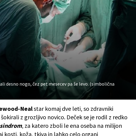
irali desno nogo, čez pet mesecev pa še levo. (simbolična
tewood-Neal
star komaj dve leti, so zdravniki
irali z grozljivo novico. Deček se je rodil z redko
 sindrom
, za katero zboli le ena oseba na milijon
aj kosti, koža, tkiva in lahko celo organi