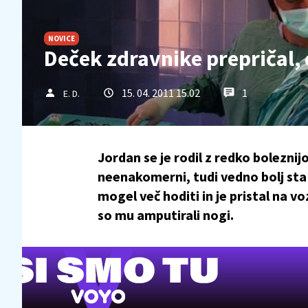
NOVICE
Deček zdravnike prepričal,
15. 04. 2011 15.02
1
E. D.
Jordan se je rodil z redko boleznij
neenakomerni, tudi vedno bolj sta
mogel več hoditi in je pristal na vo
so mu amputirali nogi.