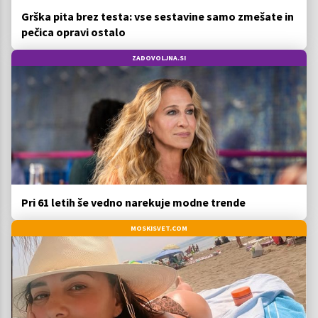
Grška pita brez testa: vse sestavine samo zmešate in
pečica opravi ostalo
ZADOVOLJNA.SI
Pri 61 letih še vedno narekuje modne trende
MOSKISVET.COM