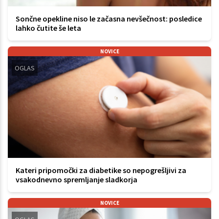
Sončne opekline niso le začasna nevšečnost: posledice
lahko čutite še leta
NOVICE
OGLAS
Kateri pripomočki za diabetike so nepogrešljivi za
vsakodnevno spremljanje sladkorja
NOVICE