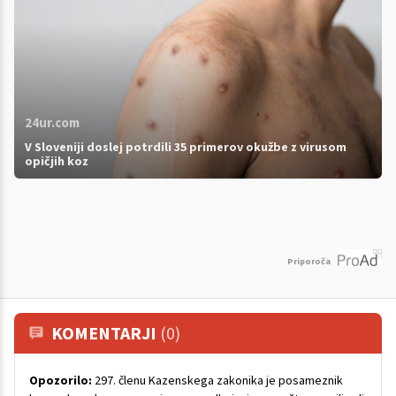
24ur.com
V Sloveniji doslej potrdili 35 primerov okužbe z virusom
opičjih koz
Priporoča
KOMENTARJI
(0)
Opozorilo:
297. členu Kazenskega zakonika je posameznik