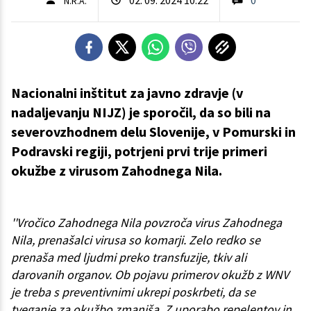
N.R.A.
Nacionalni inštitut za javno zdravje (v
nadaljevanju NIJZ) je sporočil, da so bili na
severovzhodnem delu Slovenije, v Pomurski in
Podravski regiji, potrjeni prvi trije primeri
okužbe z virusom Zahodnega Nila.
''Vročico Zahodnega Nila povzroča virus Zahodnega
Nila, prenašalci virusa so komarji. Zelo redko se
prenaša med ljudmi preko transfuzije, tkiv ali
darovanih organov. Ob pojavu primerov okužb z WNV
je treba s preventivnimi ukrepi poskrbeti, da se
tveganje za okužbo zmanjša. Z uporabo repelentov in