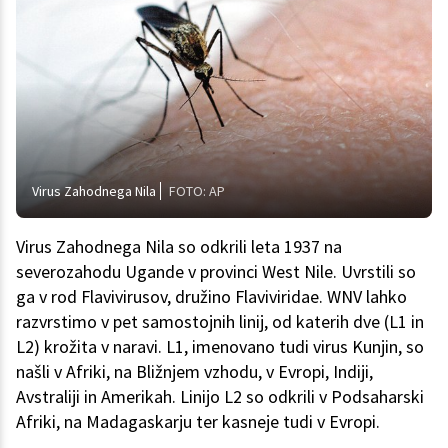
Virus Zahodnega Nila
FOTO: AP
Virus Zahodnega Nila so odkrili leta 1937 na
severozahodu Ugande v provinci West Nile. Uvrstili so
ga v rod Flavivirusov, družino Flaviviridae. WNV lahko
razvrstimo v pet samostojnih linij, od katerih dve (L1 in
L2) krožita v naravi. L1, imenovano tudi virus Kunjin, so
našli v Afriki, na Bližnjem vzhodu, v Evropi, Indiji,
Avstraliji in Amerikah. Linijo L2 so odkrili v Podsaharski
Afriki, na Madagaskarju ter kasneje tudi v Evropi.