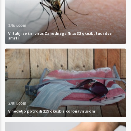
24ur.com
V Italiji se širi virus Zahodnega Nila: 32 okužb, tudi dve
smrti
24ur.com
V nedeljo potrdili 215 okužb s koronavirusom