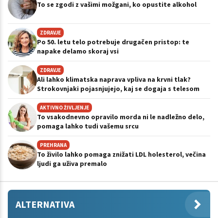
To se zgodi z vašimi možgani, ko opustite alkohol
ZDRAVJE
Po 50. letu telo potrebuje drugačen pristop: te
napake delamo skoraj vsi
ZDRAVJE
Ali lahko klimatska naprava vpliva na krvni tlak?
Strokovnjaki pojasnjujejo, kaj se dogaja s telesom
AKTIVNO ŽIVLJENJE
To vsakodnevno opravilo morda ni le nadležno delo,
pomaga lahko tudi vašemu srcu
PREHRANA
To živilo lahko pomaga znižati LDL holesterol, večina
ljudi ga uživa premalo
ALTERNATIVA