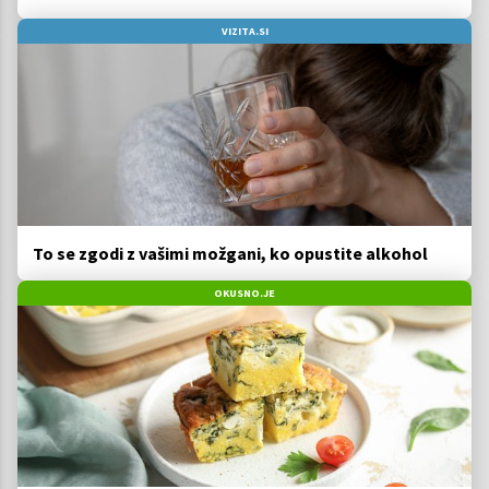
VIZITA.SI
To se zgodi z vašimi možgani, ko opustite alkohol
OKUSNO.JE