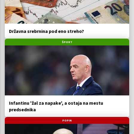
Državna srebrnina pod eno streho?
ŠPORT
Infantinu 'žal za napake', a ostaja na mestu
predsednika
POPIN