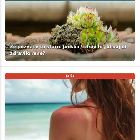
Že poznate to staro ljudsko 'zdravilo', ki naj bi
zdravilo rane?
KOŽA