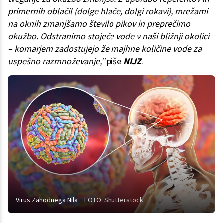
primernih oblačil (dolge hlače, dolgi rokavi), mrežami
na oknih zmanjšamo število pikov in preprečimo
okužbo. Odstranimo stoječe vode v naši bližnji okolici
– komarjem zadostujejo že majhne količine vode za
uspešno razmnoževanje,''
piše
NIJZ
.
Virus Zahodnega Nila
FOTO: Shutterstock