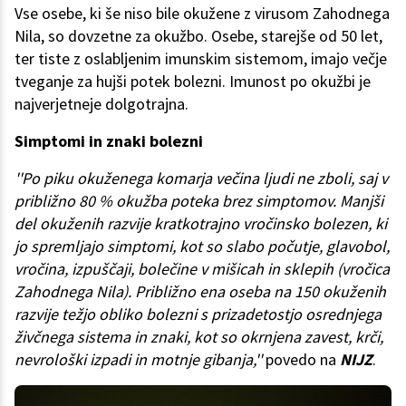
Vse osebe, ki še niso bile okužene z virusom Zahodnega
Nila, so dovzetne za okužbo. Osebe, starejše od 50 let,
ter tiste z oslabljenim imunskim sistemom, imajo večje
tveganje za hujši potek bolezni. Imunost po okužbi je
najverjetneje dolgotrajna.
Simptomi in znaki bolezni
''Po piku okuženega komarja večina ljudi ne zboli, saj v
približno 80 % okužba poteka brez simptomov. Manjši
del okuženih razvije kratkotrajno vročinsko bolezen, ki
jo spremljajo simptomi, kot so slabo počutje, glavobol,
vročina, izpuščaji, bolečine v mišicah in sklepih (vročica
Zahodnega Nila). Približno ena oseba na 150 okuženih
razvije težjo obliko bolezni s prizadetostjo osrednjega
živčnega sistema in znaki, kot so okrnjena zavest, krči,
nevrološki izpadi in motnje gibanja,''
povedo na
NIJZ
.