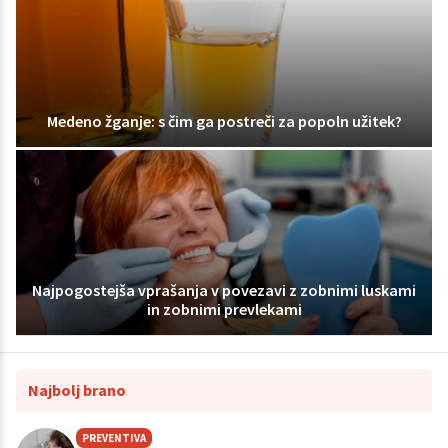
Medeno žganje: s čim ga postreči za popoln užitek?
Najpogostejša vprašanja v povezavi z zobnimi luskami
in zobnimi prevlekami
Najbolj brano
PREVENTIVA