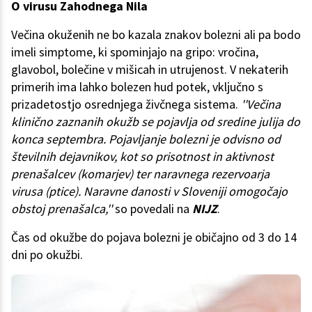
O virusu Zahodnega Nila
Večina okuženih ne bo kazala znakov bolezni ali pa bodo
imeli simptome, ki spominjajo na gripo: vročina,
glavobol, bolečine v mišicah in utrujenost. V nekaterih
primerih ima lahko bolezen hud potek, vključno s
prizadetostjo osrednjega živčnega sistema.
''Večina
klinično zaznanih okužb se pojavlja od sredine julija do
konca septembra. Pojavljanje bolezni je odvisno od
številnih dejavnikov, kot so prisotnost in aktivnost
prenašalcev (komarjev) ter naravnega rezervoarja
virusa (ptice). Naravne danosti v Sloveniji omogočajo
obstoj prenašalca,''
so povedali na
NIJZ
.
Čas od okužbe do pojava bolezni je običajno od 3 do 14
dni po okužbi.