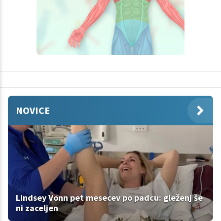
NOVICE
Lindsey Vonn pet mesecev po padcu: gleženj še
ni zaceljen