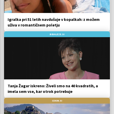
Igralka pri 51 letih navdušuje v kopalkah: z možem
uživa v romantičnem poletju
BIBALEZE.SI
Tanja Žagar iskreno: Živeli smo na 40 kvadratih, a
imela sem vse, kar otrok potrebuje
CEKIN.SI