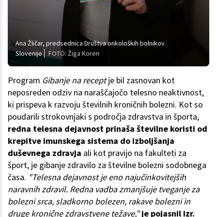
Ana Žličar, predsednica Društva onkoloških bolnikov
Slovenije
FOTO: Žiga Koren
Program
Gibanje na recept
je bil zasnovan kot
neposreden odziv na naraščajočo telesno neaktivnost,
ki prispeva k razvoju številnih kroničnih bolezni. Kot so
poudarili strokovnjaki s področja zdravstva in športa,
redna telesna dejavnost prinaša številne koristi od
krepitve imunskega sistema do izboljšanja
duševnega zdravja
ali kot pravijo na fakulteti za
šport, je gibanje zdravilo za številne bolezni sodobnega
časa.
"Telesna dejavnost je eno najučinkovitejših
naravnih zdravil. Redna vadba zmanjšuje tveganje za
bolezni srca, sladkorno bolezen, rakave bolezni in
druge kronične zdravstvene težave,"
je pojasnil izr.