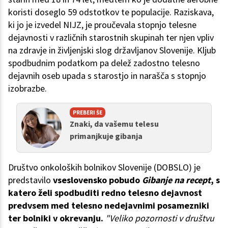
koristi doseglo 59 odstotkov te populacije. Raziskava,
ki jo je izvedel NIJZ, je proučevala stopnjo telesne
dejavnosti v različnih starostnih skupinah ter njen vpliv
na zdravje in življenjski slog državljanov Slovenije. Kljub
spodbudnim podatkom pa delež zadostno telesno
dejavnih oseb upada s starostjo in narašča s stopnjo
izobrazbe.
PREBERI ŠE
Znaki, da vašemu telesu
primanjkuje gibanja
Društvo onkoloških bolnikov Slovenije (DOBSLO) je
predstavilo
vseslovensko pobudo
Gibanje na recept
, s
katero želi spodbuditi redno telesno dejavnost
predvsem med telesno nedejavnimi posamezniki
ter bolniki v okrevanju.
"Veliko pozornosti v društvu