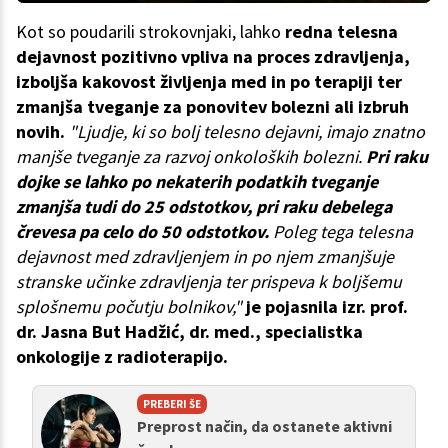
Kot so poudarili strokovnjaki, lahko
redna telesna
dejavnost pozitivno vpliva na proces zdravljenja,
izboljša kakovost življenja med in po terapiji ter
zmanjša tveganje za ponovitev bolezni ali izbruh
novih.
"Ljudje, ki so bolj telesno dejavni, imajo znatno
manjše tveganje za razvoj onkoloških bolezni.
Pri raku
dojke se lahko po nekaterih podatkih tveganje
zmanjša tudi do 25 odstotkov, pri raku debelega
črevesa pa celo do 50 odstotkov.
Poleg tega telesna
dejavnost med zdravljenjem in po njem zmanjšuje
stranske učinke zdravljenja ter prispeva k boljšemu
splošnemu počutju bolnikov,"
je pojasnila izr. prof.
dr. Jasna But Hadžić, dr. med., specialistka
onkologije z radioterapijo.
PREBERI ŠE
Preprost način, da ostanete aktivni