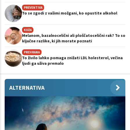
PREVENTIVA
To se zgodi z vašimi možgani, ko opustite alkohol
KOŽA
Melanom, bazalnocelični ali ploščatocelični rak? To so
ključne razlike, ki jih morate poznati
PREHRANA
To živilo lahko pomaga znižati LDL holesterol, večina
ljudi ga uživa premalo
ALTERNATIVA