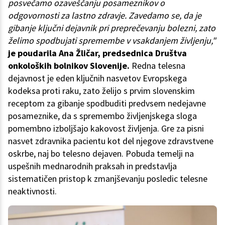
posvečamo ozaveščanju posameznikov o
odgovornosti za lastno zdravje. Zavedamo se, da je
gibanje ključni dejavnik pri preprečevanju bolezni, zato
želimo spodbujati spremembe v vsakdanjem življenju,"
je poudarila Ana Žličar, predsednica Društva
onkoloških bolnikov Slovenije.
Redna telesna
dejavnost je eden ključnih nasvetov Evropskega
kodeksa proti raku, zato želijo s prvim slovenskim
receptom za gibanje spodbuditi predvsem nedejavne
posameznike, da s spremembo življenjskega sloga
pomembno izboljšajo kakovost življenja. Gre za pisni
nasvet zdravnika pacientu kot del njegove zdravstvene
oskrbe, naj bo telesno dejaven. Pobuda temelji na
uspešnih mednarodnih praksah in predstavlja
sistematičen pristop k zmanjševanju posledic telesne
neaktivnosti.