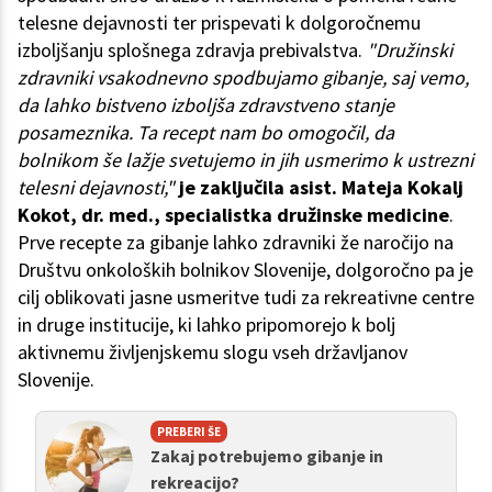
telesne dejavnosti ter prispevati k dolgoročnemu
izboljšanju splošnega zdravja prebivalstva.
"Družinski
zdravniki vsakodnevno spodbujamo gibanje, saj vemo,
da lahko bistveno izboljša zdravstveno stanje
posameznika. Ta recept nam bo omogočil, da
bolnikom še lažje svetujemo in jih usmerimo k ustrezni
telesni dejavnosti,"
je zaključila asist. Mateja Kokalj
Kokot, dr. med., specialistka družinske medicine
.
Prve recepte za gibanje lahko zdravniki že naročijo na
Društvu onkoloških bolnikov Slovenije, dolgoročno pa je
cilj oblikovati jasne usmeritve tudi za rekreativne centre
in druge institucije, ki lahko pripomorejo k bolj
aktivnemu življenjskemu slogu vseh državljanov
Slovenije.
PREBERI ŠE
Zakaj potrebujemo gibanje in
rekreacijo?