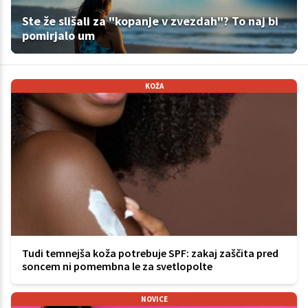
Ste že slišali za "kopanje v zvezdah"? To naj bi
pomirjalo um
KOŽA
Tudi temnejša koža potrebuje SPF: zakaj zaščita pred
soncem ni pomembna le za svetlopolte
NOVICE