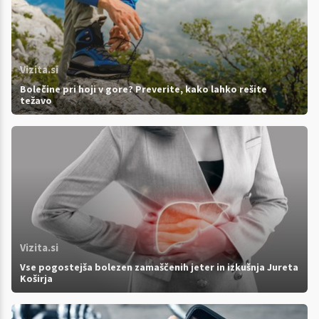
Vizita.si
Bolečine pri hoji v gore? Preverite, kako lahko rešite
težavo
Vizita.si
Vse pogostejša bolezen zamaščenih jeter in izkušnja Jureta
Koširja