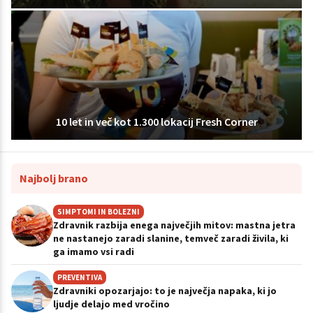
10 let in več kot 1.300 lokacij Fresh Corner
Najbolj brano
SIMPTOMI IN BOLEZNI
Zdravnik razbija enega največjih mitov: mastna jetra
ne nastanejo zaradi slanine, temveč zaradi živila, ki
ga imamo vsi radi
PREVENTIVA
Zdravniki opozarjajo: to je največja napaka, ki jo
ljudje delajo med vročino