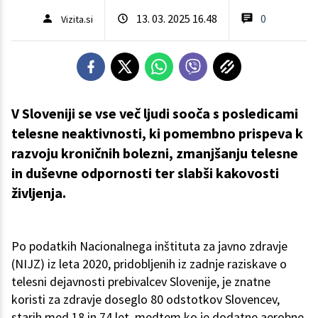
13. 03. 2025 16.48
0
Vizita.si
V Sloveniji se vse več ljudi sooča s posledicami
telesne neaktivnosti, ki pomembno prispeva k
razvoju kroničnih bolezni, zmanjšanju telesne
in duševne odpornosti ter slabši kakovosti
življenja.
Po podatkih Nacionalnega inštituta za javno zdravje
(NIJZ) iz leta 2020, pridobljenih iz zadnje raziskave o
telesni dejavnosti prebivalcev Slovenije, je znatne
koristi za zdravje doseglo 80 odstotkov Slovencev,
starih med 18 in 74 let, medtem ko je dodatne aerobne