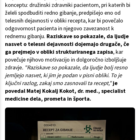
konceptu: družinski zdravniki pacientom, pri katerih bi
želeli spodbuditi redno gibanje, predpišejo eno od
telesnih dejavnosti v obliki recepta, kar bi povečalo
odgovornost pacienta in njegovo zavezanost k
rednemu gibanju.
Raziskave so pokazale, da ljudje
nasvet o telesni dejavnosti dojemajo drugače, če
ga prejmejo v obliki strukturiranega zapisa
, kar
povečuje njihovo motivacijo in dolgoročno izboljšuje
zdravje
. "Raziskave so pokazale, da ljudje bolj resno
jemljejo nasvet, ki jim je podan v pisni obliki. To je
ključni razlog, zakaj smo zasnovali ta recept,"
je
povedal Matej Kokalj Kokot, dr. med., specialist
medicine dela, prometa in športa.