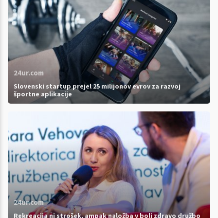
24ur.com
Slovenski startup prejel 25 milijonov evrov za razvoj
športne aplikacije
24ur.com
Rekreacija ni strošek, ampak naložba v bolj zdravo družbo