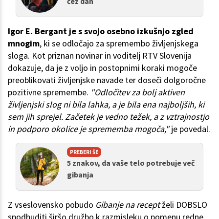
čez dan
Igor E. Bergant je s svojo osebno izkušnjo zgled
mnogim
, ki se odločajo za spremembo življenjskega
sloga. Kot priznan novinar in voditelj RTV Slovenija
dokazuje, da je z voljo in postopnimi koraki mogoče
preoblikovati življenjske navade ter doseči dolgoročne
pozitivne spremembe.
"Odločitev za bolj aktiven
življenjski slog ni bila lahka, a je bila ena najboljših, ki
sem jih sprejel. Začetek je vedno težek, a z vztrajnostjo
in podporo okolice je sprememba mogoča,"
je povedal.
PREBERI ŠE
5 znakov, da vaše telo potrebuje več
gibanja
Z vseslovensko pobudo
Gibanje na recept
želi DOBSLO
spodbuditi širšo družbo k razmisleku o pomenu redne