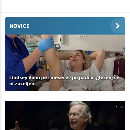
NOVICE
Lindsey Vonn pet mesecev po padcu: gleženj še
ni zaceljen
OGLAS