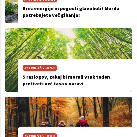
Brez energije in pogosti glavoboli? Morda
potrebujete več gibanja!
AKTIVNO ŽIVLJENJE
5 razlogov, zakaj bi morali vsak teden
preživeti več časa v naravi
AKTIVNO ŽIVLJENJE