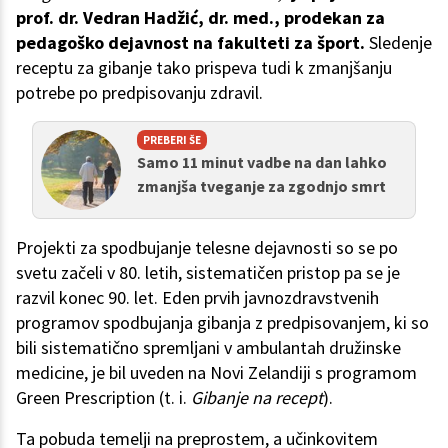
prof. dr. Vedran Hadžić, dr. med., prodekan za
pedagoško dejavnost na fakulteti za šport.
Sledenje
receptu za gibanje tako prispeva tudi k zmanjšanju
potrebe po predpisovanju zdravil.
PREBERI ŠE
Samo 11 minut vadbe na dan lahko
zmanjša tveganje za zgodnjo smrt
Projekti za spodbujanje telesne dejavnosti so se po
svetu začeli v 80. letih, sistematičen pristop pa se je
razvil konec 90. let. Eden prvih javnozdravstvenih
programov spodbujanja gibanja z predpisovanjem, ki so
bili sistematično spremljani v ambulantah družinske
medicine, je bil uveden na Novi Zelandiji s programom
Green Prescription (t. i.
Gibanje na recept
).
Ta pobuda temelji na preprostem, a učinkovitem