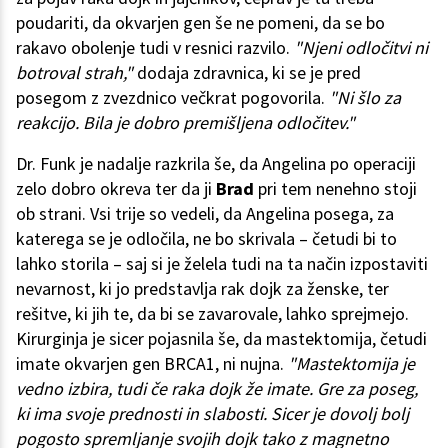
poudariti, da okvarjen gen še ne pomeni, da se bo
rakavo obolenje tudi v resnici razvilo.
"Njeni odločitvi ni
botroval strah,"
dodaja zdravnica, ki se je pred
posegom z zvezdnico večkrat pogovorila.
"Ni šlo za
reakcijo. Bila je dobro premišljena odločitev."
Dr. Funk je nadalje razkrila še, da Angelina po operaciji
zelo dobro okreva ter da ji
Brad
pri tem nenehno stoji
ob strani. Vsi trije so vedeli, da Angelina posega, za
katerega se je odločila, ne bo skrivala – četudi bi to
lahko storila – saj si je želela tudi na ta način izpostaviti
nevarnost, ki jo predstavlja rak dojk za ženske, ter
rešitve, ki jih te, da bi se zavarovale, lahko sprejmejo.
Kirurginja je sicer pojasnila še, da mastektomija, četudi
imate okvarjen gen BRCA1, ni nujna.
"Mastektomija je
vedno izbira, tudi če raka dojk že imate. Gre za poseg,
ki ima svoje prednosti in slabosti. Sicer je dovolj bolj
pogosto spremljanje svojih dojk tako z magnetno