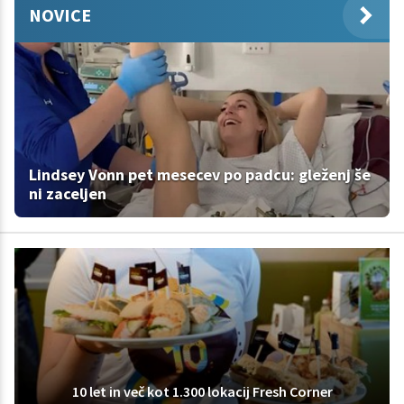
NOVICE
Lindsey Vonn pet mesecev po padcu: gleženj še
ni zaceljen
10 let in več kot 1.300 lokacij Fresh Corner