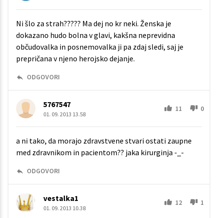
Ni šlo za strah????? Ma dej no kr neki. Ženska je
dokazano hudo bolna v glavi, kakšna neprevidna
občudovalka in posnemovalka ji pa zdaj sledi, saj je
prepričana v njeno herojsko dejanje.
ODGOVORI
5767547
11
0
01. 09. 2013 13.58
a ni tako, da morajo zdravstvene stvari ostati zaupne
med zdravnikom in pacientom?? jaka kirurginja -_-
ODGOVORI
vestalka1
12
1
01. 09. 2013 10.38