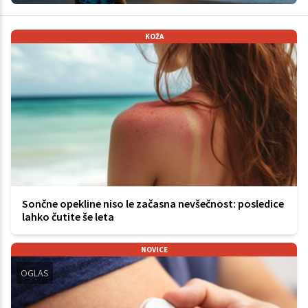
KOŽA
Sončne opekline niso le začasna nevšečnost: posledice
lahko čutite še leta
NOVICE
OGLAS