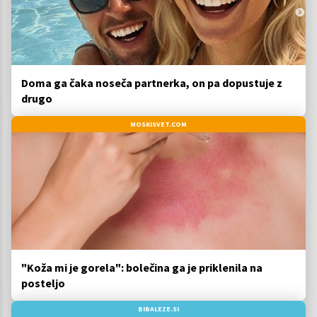
Doma ga čaka noseča partnerka, on pa dopustuje z
drugo
MOSKISVET.COM
"Koža mi je gorela": bolečina ga je priklenila na
posteljo
BIBALEZE.SI