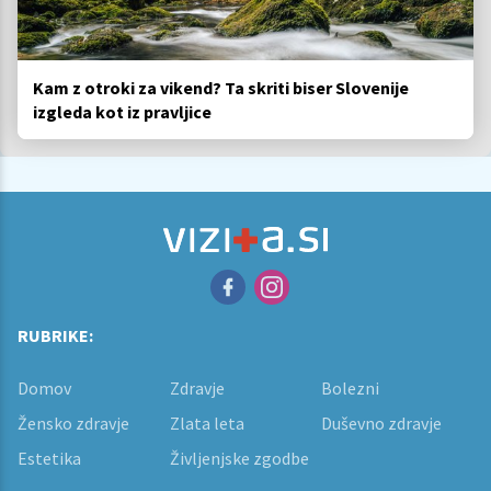
Kam z otroki za vikend? Ta skriti biser Slovenije
izgleda kot iz pravljice
RUBRIKE:
Domov
Zdravje
Bolezni
Žensko zdravje
Zlata leta
Duševno zdravje
Estetika
Življenjske zgodbe