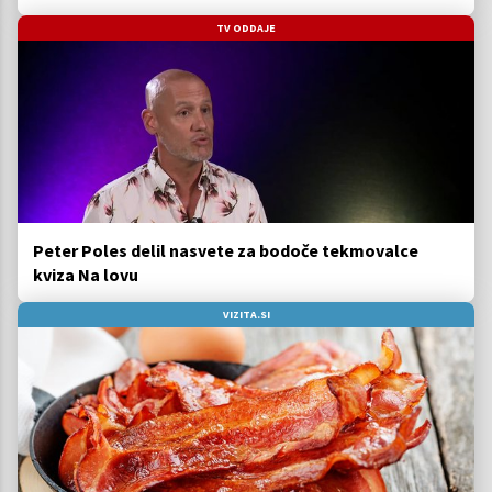
TV ODDAJE
Peter Poles delil nasvete za bodoče tekmovalce
kviza Na lovu
VIZITA.SI