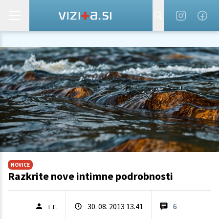
NOVICE
Razkrite nove intimne podrobnosti
30. 08. 2013 13.41
6
L.E.