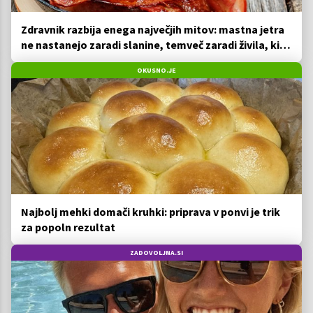
Zdravnik razbija enega največjih mitov: mastna jetra
ne nastanejo zaradi slanine, temveč zaradi živila, ki
ga imamo vsi radi
OKUSNO.JE
Najbolj mehki domači kruhki: priprava v ponvi je trik
za popoln rezultat
ZADOVOLJNA.SI