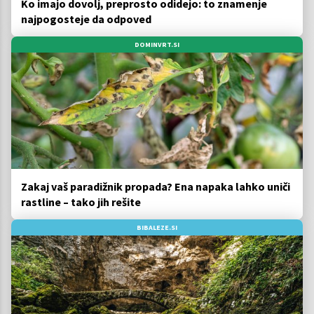
Ko imajo dovolj, preprosto odidejo: to znamenje
najpogosteje da odpoved
DOMINVRT.SI
Zakaj vaš paradižnik propada? Ena napaka lahko uniči
rastline – tako jih rešite
BIBALEZE.SI