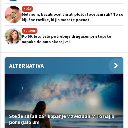
KOŽA
Melanom, bazalnocelični ali ploščatocelični rak? To so
ključne razlike, ki jih morate poznati
ZDRAVJE
Po 50. letu telo potrebuje drugačen pristop: te
napake delamo skoraj vsi
ALTERNATIVA
Ste že slišali za "kopanje v zvezdah"? To naj bi
pomirjalo um