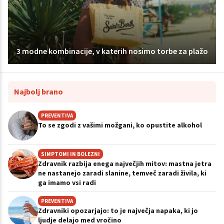
3 modne kombinacije, v katerih nosimo torbe za plažo
Najbolj brano
PREVENTIVA
To se zgodi z vašimi možgani, ko opustite alkohol
SIMPTOMI IN BOLEZNI
Zdravnik razbija enega največjih mitov: mastna jetra
ne nastanejo zaradi slanine, temveč zaradi živila, ki
ga imamo vsi radi
PREVENTIVA
Zdravniki opozarjajo: to je največja napaka, ki jo
ljudje delajo med vročino