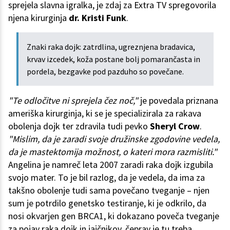
sprejela slavna igralka, je zdaj za Extra TV spregovorila
njena kirurginja
dr. Kristi Funk
.
Znaki raka dojk: zatrdlina, ugreznjena bradavica,
krvav izcedek, koža postane bolj pomarančasta in
pordela, bezgavke pod pazduho so povečane.
"Te odločitve ni sprejela čez noč,"
je povedala priznana
ameriška kirurginja, ki se je specializirala za rakava
obolenja dojk ter zdravila tudi pevko
Sheryl Crow
.
"Mislim, da je zaradi svoje družinske zgodovine vedela,
da je mastektomija možnost, o kateri mora razmisliti."
Angelina je namreč leta 2007 zaradi raka dojk izgubila
svojo mater. To je bil razlog, da je vedela, da ima za
takšno obolenje tudi sama povečano tveganje – njen
sum je potrdilo genetsko testiranje, ki je odkrilo, da
nosi okvarjen gen BRCA1, ki dokazano poveča tveganje
za pojav raka dojk in jajčnikov, čeprav je tu treba