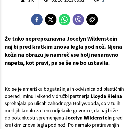
S.P.
Že tako neprepoznavna Jocelyn Wildenstein
naj bi pred kratkim znova legla pod nož. Njena
koža na obrazu je namreč vse bolj nenaravno
napeta, kot pravi, pa se še ne bo ustavila.
Ko se je ameriška bogatašinja in odvisnica od plastičnih
operacij minuli vikend v družbi partnerja
Lloyda Kleina
sprehajala po ulicah zahodnega Hollywooda, so v tujih
medijih kmalu za tem odjeknile govorice, da naj bi že
do potankosti spremenjena
Jocelyn Wildenstein
pred
kratkim znova legla pod nož. Po nemalo pretiravanjih