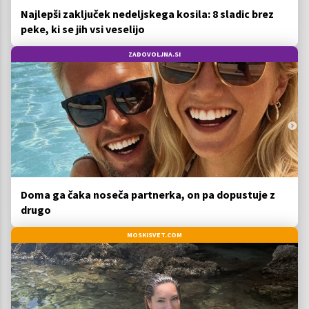
Najlepši zaključek nedeljskega kosila: 8 sladic brez
peke, ki se jih vsi veselijo
ZADOVOLJNA.SI
Doma ga čaka noseča partnerka, on pa dopustuje z
drugo
MOSKISVET.COM