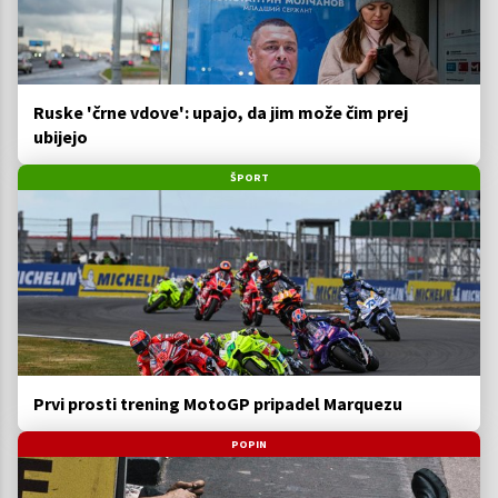
Ruske 'črne vdove': upajo, da jim može čim prej
ubijejo
ŠPORT
Prvi prosti trening MotoGP pripadel Marquezu
POPIN