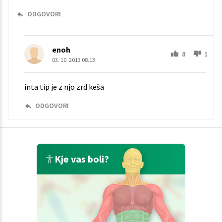
ODGOVORI
enoh
8
1
03. 10. 2013 08.13
inta tip je z njo zrd keša
ODGOVORI
Kje vas boli?