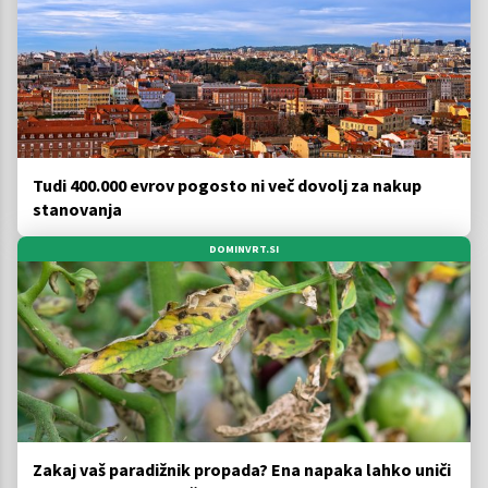
Tudi 400.000 evrov pogosto ni več dovolj za nakup
stanovanja
DOMINVRT.SI
Zakaj vaš paradižnik propada? Ena napaka lahko uniči