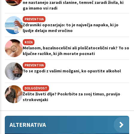
ne nastanejo zaradi slanine, temveč zaradi živila, ki
ga imamo vsi radi
PREVENTIVA
Zdravniki opozarjajo: to je največja napaka, ki jo
ljudje delajo med vročino
KOŽA
Melanom, bazalnocelični ali ploščatocelični rak? To so
ključne razlike, ki jih morate poznati
PREVENTIVA
To se zgodi z vašimi možgani, ko opustite alkohol
DOLGOŽIVOST
Želite živeti dlje? Poskrbite za svoj timus, pravijo
strokovnjaki
ALTERNATIVA