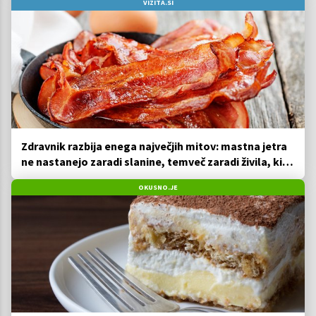
VIZITA.SI
Zdravnik razbija enega največjih mitov: mastna jetra
ne nastanejo zaradi slanine, temveč zaradi živila, ki
ga imamo vsi radi
OKUSNO.JE