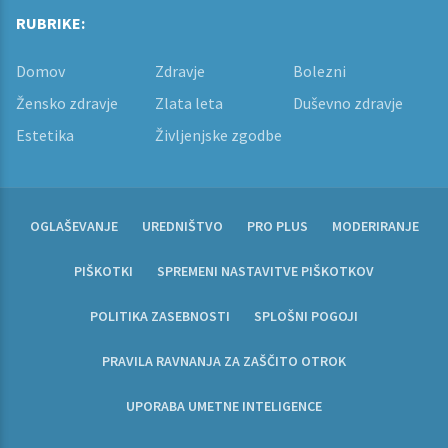
RUBRIKE:
Domov
Zdravje
Bolezni
Žensko zdravje
Zlata leta
Duševno zdravje
Estetika
Življenjske zgodbe
OGLAŠEVANJE
UREDNIŠTVO
PRO PLUS
MODERIRANJE
PIŠKOTKI
SPREMENI NASTAVITVE PIŠKOTKOV
POLITIKA ZASEBNOSTI
SPLOŠNI POGOJI
PRAVILA RAVNANJA ZA ZAŠČITO OTROK
UPORABA UMETNE INTELIGENCE