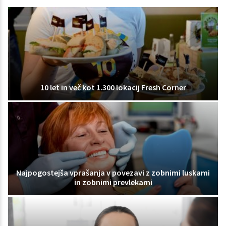
10 let in več kot 1.300 lokacij Fresh Corner
Najpogostejša vprašanja v povezavi z zobnimi luskami
in zobnimi prevlekami