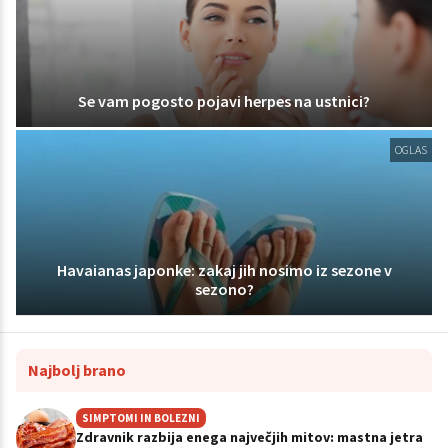
Se vam pogosto pojavi herpes na ustnici?
OGLAS
Havaianas japonke: zakaj jih nosimo iz sezone v
sezono?
Najbolj brano
SIMPTOMI IN BOLEZNI
Zdravnik razbija enega največjih mitov: mastna jetra