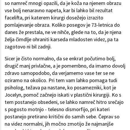
so namreč mnogi opazili, da je koža na njenem obrazu
vse bolj nenaravno napeta, kar bi lahko bil rezultat
facelifta, pri katerem kirurgi dosežejo izrazito
pomlajevanje obraza. Koliko posegov je 73-letnica do
danes že prestala, ne ve nihče, glede na to, da je njena
želja čimdlje ohraniti karseda mladosten videz, pa ta
zagotovo ni bil zadnji.
Sicer je čisto normalno, da se enkrat počutimo bolj,
drugič manj privlačne, a je pomembno, da imamo dovolj
zdravo samopodobo, da verjamemo vase ter se ne
oziramo na okolico. Pri tem vam lahko pomaga tudi
psiholog, težava pa nastane, ko posamezniki, kot je
Jocelyn, pomoč začnejo iskati v plastični kirurgiji. Ko s
tem postanejo obsedeni, se lahko namreč hitro srečajo
s pogosto motnjo - telesno dismorfijo, pri kateri
postanejo pretirano kritični do samih sebe. Čeprav so
na videz normalni, jih močno zmotijo že najmanjše