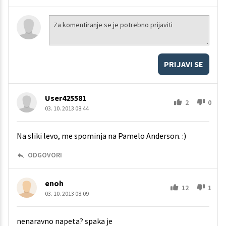
PRIJAVI SE
User425581
2
0
03. 10. 2013 08.44
Na sliki levo, me spominja na Pamelo Anderson. :)
ODGOVORI
enoh
12
1
03. 10. 2013 08.09
nenaravno napeta? spaka je