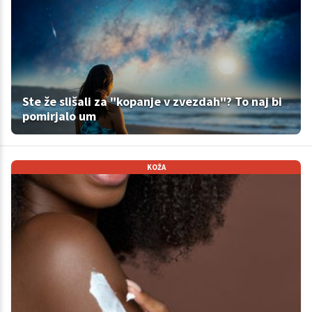
Ste že slišali za "kopanje v zvezdah"? To naj bi
pomirjalo um
KOŽA