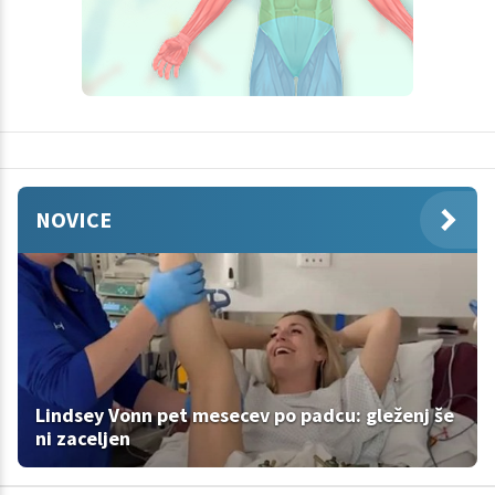
NOVICE
Lindsey Vonn pet mesecev po padcu: gleženj še
ni zaceljen