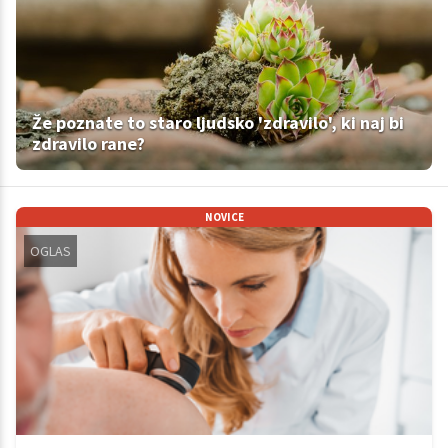
Že poznate to staro ljudsko 'zdravilo', ki naj bi
zdravilo rane?
NOVICE
OGLAS