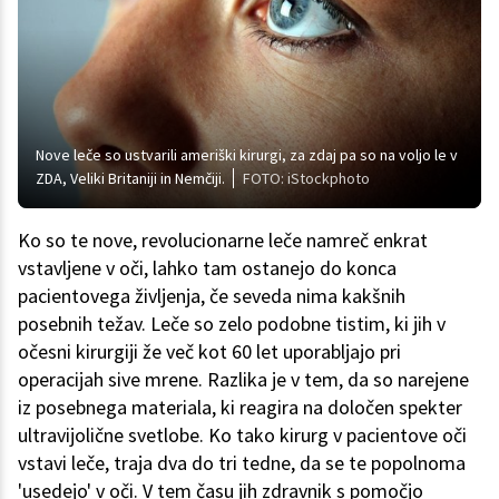
Nove leče so ustvarili ameriški kirurgi, za zdaj pa so na voljo le v
ZDA, Veliki Britaniji in Nemčiji.
FOTO: iStockphoto
Ko so te nove, revolucionarne leče namreč enkrat
vstavljene v oči, lahko tam ostanejo do konca
pacientovega življenja, če seveda nima kakšnih
posebnih težav. Leče so zelo podobne tistim, ki jih v
očesni kirurgiji že več kot 60 let uporabljajo pri
operacijah sive mrene. Razlika je v tem, da so narejene
iz posebnega materiala, ki reagira na določen spekter
ultravijolične svetlobe. Ko tako kirurg v pacientove oči
vstavi leče, traja dva do tri tedne, da se te popolnoma
'usedejo' v oči. V tem času jih zdravnik s pomočjo