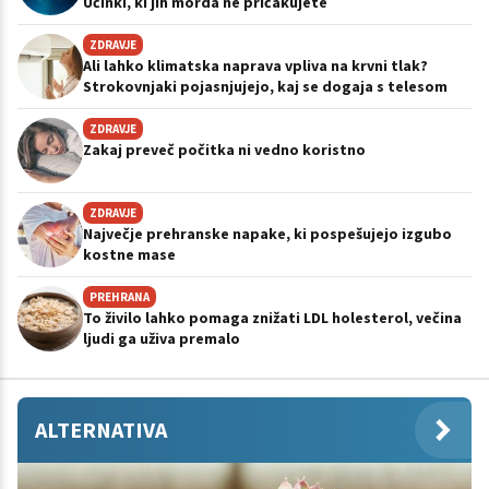
Učinki, ki jih morda ne pričakujete
ZDRAVJE
Ali lahko klimatska naprava vpliva na krvni tlak?
Strokovnjaki pojasnjujejo, kaj se dogaja s telesom
ZDRAVJE
Zakaj preveč počitka ni vedno koristno
ZDRAVJE
Največje prehranske napake, ki pospešujejo izgubo
kostne mase
PREHRANA
To živilo lahko pomaga znižati LDL holesterol, večina
ljudi ga uživa premalo
ALTERNATIVA