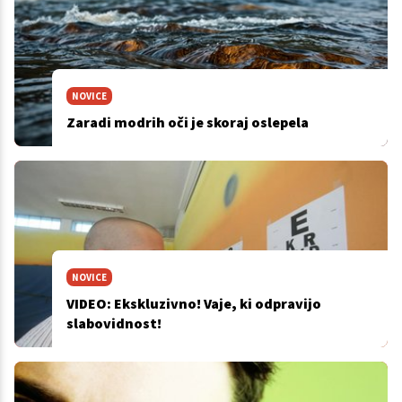
NOVICE
Zaradi modrih oči je skoraj oslepela
NOVICE
VIDEO: Ekskluzivno! Vaje, ki odpravijo
slabovidnost!