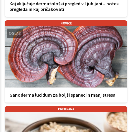
Kaj vključuje dermatološki pregled v Ljubljani – potek
pregleda in kaj pričakovati
NOVICE
OGLAS
Ganoderma lucidum za boljši spanec in manj stresa
PREHRANA