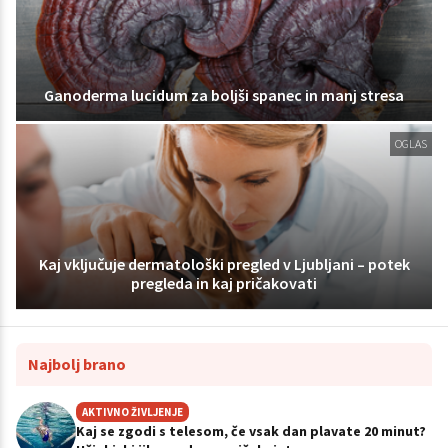
Ganoderma lucidum za boljši spanec in manj stresa
OGLAS
Kaj vključuje dermatološki pregled v Ljubljani – potek
pregleda in kaj pričakovati
Najbolj brano
AKTIVNO ŽIVLJENJE
Kaj se zgodi s telesom, če vsak dan plavate 20 minut?