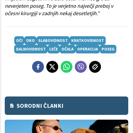
neverjeten poseg. To je verjetno največji preboj v
očesni kirurgiji v zadnjih nekaj desetletjih.''
OČI
OKO
SLABOVIDNOST
KRATKOVIDNOST
DALNOVIDNOST
LEČE
OČALA
OPERACIJA
POSEG
SORODNI ČLANKI