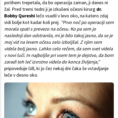
potihem trepetala, da bo operacija zaman, ji danes ni
žal. Pred tremi tedni ji je izkušeni očesni kirurg
dr.
Bobby Qureshi
lečo vsadil v levo oko, na katero zdaj
vidi bolje kot kadar koli prej.
''Prvo noč po operaciji sem
morala spati s prevezo na očesu. Ko pa sem jo
naslednji dan odstranila, mi je bilo takoj jasno, da se je
moj vid na levem očesu zelo izboljšal. Z njim sem
videla bolj jasno. Lahko celo rečem, da sem svet videla
v novi luči. In najboljše pri vsem tem je dejstvo, da bom
zaradi teh leč izvrstno videla do konca življenja,''
pripoveduje Gill, ki jo čez nekaj dni čaka še vstavljanje
leče v desno oko.