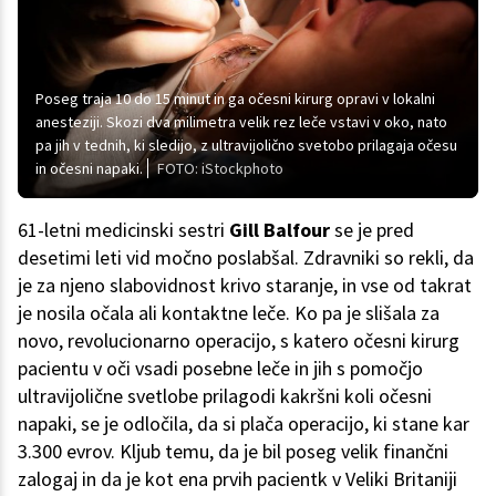
Poseg traja 10 do 15 minut in ga očesni kirurg opravi v lokalni
anesteziji. Skozi dva milimetra velik rez leče vstavi v oko, nato
pa jih v tednih, ki sledijo, z ultravijolično svetobo prilagaja očesu
in očesni napaki.
FOTO: iStockphoto
61-letni medicinski sestri
Gill Balfour
se je pred
desetimi leti vid močno poslabšal. Zdravniki so rekli, da
je za njeno slabovidnost krivo staranje, in vse od takrat
je nosila očala ali kontaktne leče. Ko pa je slišala za
novo, revolucionarno operacijo, s katero očesni kirurg
pacientu v oči vsadi posebne leče in jih s pomočjo
ultravijolične svetlobe prilagodi kakršni koli očesni
napaki, se je odločila, da si plača operacijo, ki stane kar
3.300 evrov. Kljub temu, da je bil poseg velik finančni
zalogaj in da je kot ena prvih pacientk v Veliki Britaniji