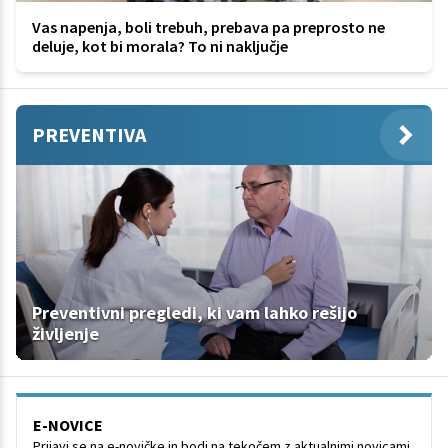
Vas napenja, boli trebuh, prebava pa preprosto ne
deluje, kot bi morala? To ni naključje
PREVENTIVA
Preventivni pregledi, ki vam lahko rešijo
življenje
E-NOVICE
Prijavi se na e-novičke in bodi na tekočem z aktualnimi novicami.