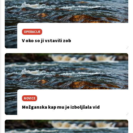
OPERACIJE
V oko so ji vstavili zob
NOVICE
Možganska kap mu je izboljšala vid