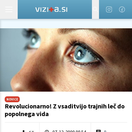
NOVICE
Revolucionarno! Z vsaditvijo trajnih leč do
popolnega vida
07. 12. 2009 09.54
8