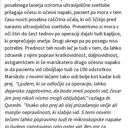
posebnega laserja oziroma ultravijolične svetlobe
prilagaja očesu in očesni napaki, pacient pa mora v tem
času nositi posebna zaščitna očala, ki oči ščitijo pred
naravno ultravijolično svetlobo. Preventivno si mora v
oči štiri do šest tednov po operaciji dajati tudi kapljice,
ki preprečujejo vnetje. Drugi ukrepi pa po posegu niso
potrebni. Prednost teh novih leč je tudi v tem, da lahko
zdravnik z njimi popravi kratkovidnost, daljnovidnost,
astigamtizem in še marsikatero drugo očesno napako
in da pacientu vid izboljšajo tudi za 100 odstotkov.
Marsikdo z novimi lečami tako vidi bolje kot kadar koli
prej.
''Ljudem, ki se odločijo za operacijo, lahko
dejansko zagotovimo, da bodo imeli popoln vid, česar
jim prej nikoli nismo mogli obljubljati,''
razlaga dr.
Qureshi.
''Vsako oko prej ali slej prizadanejo večje ali
manjše nepravilnosti, ki slabijo vid. S temi novimi
lečami lahko popravimo tudi te mikroskopske napake
in ljudem zagotovimo zelo oster vid. Res gre za