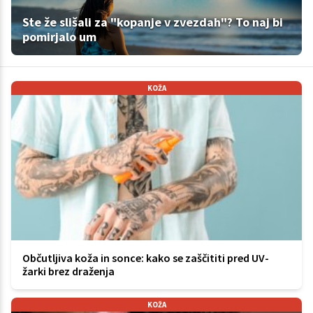
Ste že slišali za "kopanje v zvezdah"? To naj bi
pomirjalo um
KOŽA
Občutljiva koža in sonce: kako se zaščititi pred UV-
žarki brez draženja
KOŽA