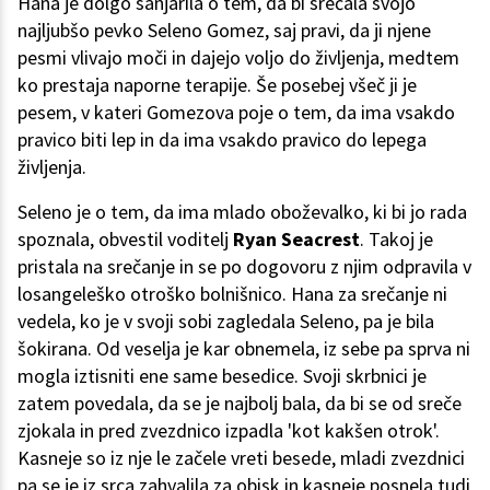
Hana je dolgo sanjarila o tem, da bi srečala svojo
najljubšo pevko Seleno Gomez, saj pravi, da ji njene
pesmi vlivajo moči in dajejo voljo do življenja, medtem
ko prestaja naporne terapije. Še posebej všeč ji je
pesem, v kateri Gomezova poje o tem, da ima vsakdo
pravico biti lep in da ima vsakdo pravico do lepega
življenja.
Seleno je o tem, da ima mlado oboževalko, ki bi jo rada
spoznala, obvestil voditelj
Ryan Seacrest
. Takoj je
pristala na srečanje in se po dogovoru z njim odpravila v
losangeleško otroško bolnišnico. Hana za srečanje ni
vedela, ko je v svoji sobi zagledala Seleno, pa je bila
šokirana. Od veselja je kar obnemela, iz sebe pa sprva ni
mogla iztisniti ene same besedice. Svoji skrbnici je
zatem povedala, da se je najbolj bala, da bi se od sreče
zjokala in pred zvezdnico izpadla 'kot kakšen otrok'.
Kasneje so iz nje le začele vreti besede, mladi zvezdnici
pa se je iz srca zahvalila za obisk in kasneje posnela tudi