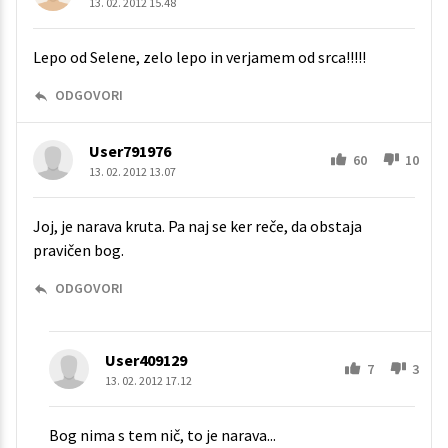
13. 02. 2012 15.48
Lepo od Selene, zelo lepo in verjamem od srca!!!!!
ODGOVORI
User791976
60
10
13. 02. 2012 13.07
Joj, je narava kruta. Pa naj se ker reče, da obstaja
pravičen bog.
ODGOVORI
User409129
7
3
13. 02. 2012 17.12
Bog nima s tem nič, to je narava...