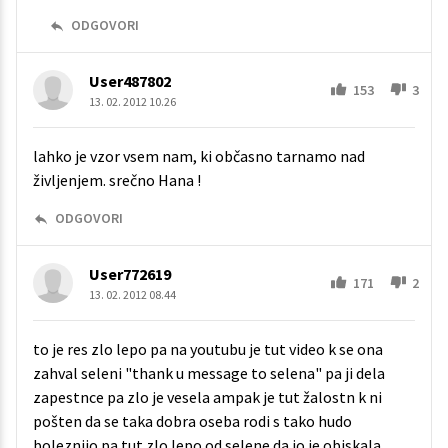
ODGOVORI
User487802
153
3
13. 02. 2012 10.26
lahko je vzor vsem nam, ki občasno tarnamo nad
življenjem. srečno Hana !
ODGOVORI
User772619
171
2
13. 02. 2012 08.44
to je res zlo lepo pa na youtubu je tut video k se ona
zahval seleni "thank u message to selena" pa ji dela
zapestnce pa zlo je vesela ampak je tut žalostn k ni
pošten da se taka dobra oseba rodi s tako hudo
boleznijo pa tut zlo lepo od selene da jo je obiskala