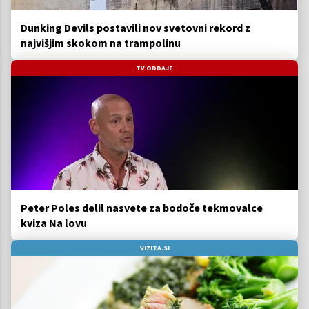
Dunking Devils postavili nov svetovni rekord z
najvišjim skokom na trampolinu
TV ODDAJE
Peter Poles delil nasvete za bodoče tekmovalce
kviza Na lovu
VIZITA.SI