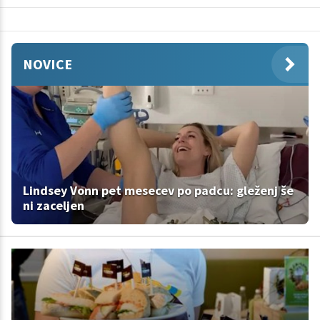
NOVICE
Lindsey Vonn pet mesecev po padcu: gleženj še
ni zaceljen