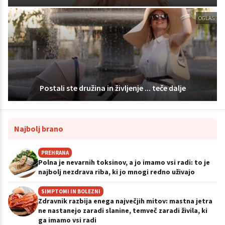
OGLAS
Postali ste družina in življenje ... teče dalje
Najbolj brano
PREHRANA
Polna je nevarnih toksinov, a jo imamo vsi radi: to je
najbolj nezdrava riba, ki jo mnogi redno uživajo
SIMPTOMI IN BOLEZNI
Zdravnik razbija enega največjih mitov: mastna jetra
ne nastanejo zaradi slanine, temveč zaradi živila, ki
ga imamo vsi radi