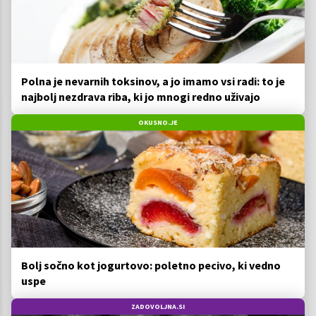
Polna je nevarnih toksinov, a jo imamo vsi radi: to je
najbolj nezdrava riba, ki jo mnogi redno uživajo
OKUSNO.JE
Bolj sočno kot jogurtovo: poletno pecivo, ki vedno
uspe
ZADOVOLJNA.SI