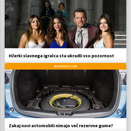
Hčerki slavnega igralca sta ukradli vso pozornost
MOSKISVET.COM
Zakaj novi avtomobili nimajo več rezervne gume?