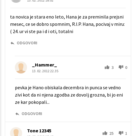
13. 02. 2012 18.02
ta novica je stara eno leto, Hana je za preminila prejsni
mesec, ce se dobro spomnim, R.I.P. Hana, pocivaj v miru:
( 24. ur vi ste pa i d i oti, totalni
ODGOVORI
_Hammer_
3
0
13. 02. 2012 22.35
pevka je Hano obiskala decembra in punca se vedno
zivi kot da ni njena zgodba ze dovolj grozna, bi jo eni
ze kar pokopali...
ODGOVORI
Tone 12345
25
1