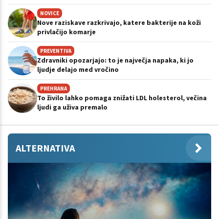
NOVICE
Nove raziskave razkrivajo, katere bakterije na koži
privlačijo komarje
PREVENTIVA
Zdravniki opozarjajo: to je največja napaka, ki jo
ljudje delajo med vročino
PREHRANA
To živilo lahko pomaga znižati LDL holesterol, večina
ljudi ga uživa premalo
ALTERNATIVA