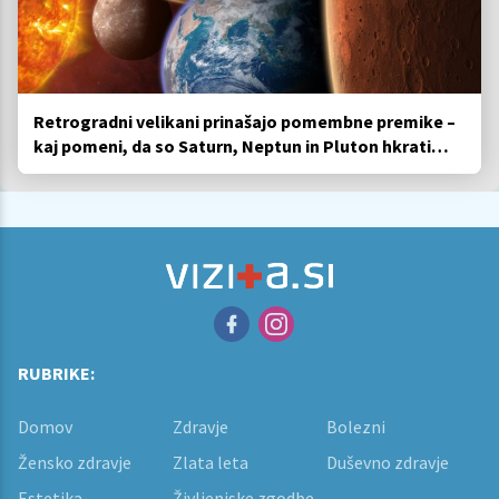
Retrogradni velikani prinašajo pomembne premike –
kaj pomeni, da so Saturn, Neptun in Pluton hkrati
retrogradni?
RUBRIKE:
Domov
Zdravje
Bolezni
Žensko zdravje
Zlata leta
Duševno zdravje
Estetika
Življenjske zgodbe