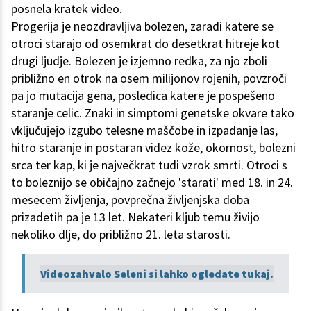
posnela kratek video.
Progerija je neozdravljiva bolezen, zaradi katere se
otroci starajo od osemkrat do desetkrat hitreje kot
drugi ljudje. Bolezen je izjemno redka, za njo zboli
približno en otrok na osem milijonov rojenih, povzroči
pa jo mutacija gena, posledica katere je pospešeno
staranje celic. Znaki in simptomi genetske okvare tako
vključujejo izgubo telesne maščobe in izpadanje las,
hitro staranje in postaran videz kože, okornost, bolezni
srca ter kap, ki je največkrat tudi vzrok smrti. Otroci s
to boleznijo se običajno začnejo 'starati' med 18. in 24.
mesecem življenja, povprečna življenjska doba
prizadetih pa je 13 let. Nekateri kljub temu živijo
nekoliko dlje, do približno 21. leta starosti.
Videozahvalo Seleni si lahko ogledate tukaj.