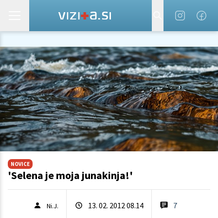
NOVICE
'Selena je moja junakinja!'
13. 02. 2012 08.14
7
Ni.J.