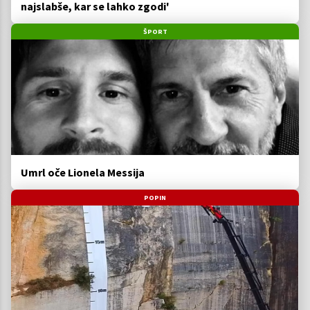
najslabše, kar se lahko zgodi'
ŠPORT
Umrl oče Lionela Messija
POPIN