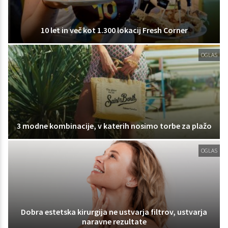
10 let in več kot 1.300 lokacij Fresh Corner
OGLAS
3 modne kombinacije, v katerih nosimo torbe za plažo
OGLAS
Dobra estetska kirurgija ne ustvarja filtrov, ustvarja
naravne rezultate