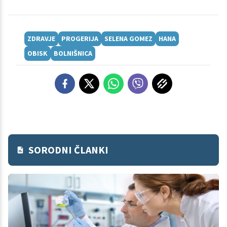
ZDRAVJE
PROGERIJA
SELENA GOMEZ
HANA
OBISK
BOLNIŠNICA
SORODNI ČLANKI