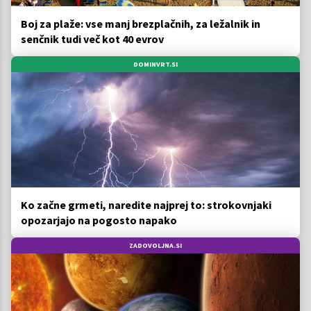
Boj za plaže: vse manj brezplačnih, za ležalnik in
senčnik tudi več kot 40 evrov
DOMINVRT.SI
Ko začne grmeti, naredite najprej to: strokovnjaki
opozarjajo na pogosto napako
ZADOVOLJNA.SI