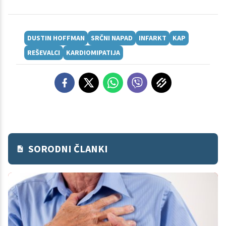
DUSTIN HOFFMAN
SRČNI NAPAD
INFARKT
KAP
REŠEVALCI
KARDIOMIPATIJA
SORODNI ČLANKI