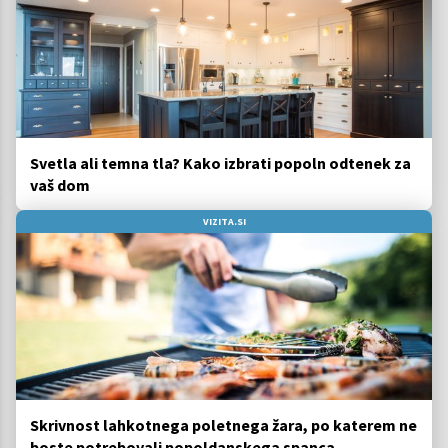
Svetla ali temna tla? Kako izbrati popoln odtenek za
vaš dom
VIZITA.SI
Skrivnost lahkotnega poletnega žara, po katerem ne
boste potrebovali popoldanskega spanca