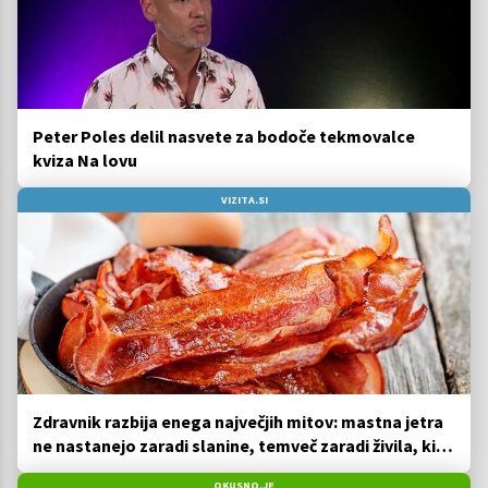
Peter Poles delil nasvete za bodoče tekmovalce
kviza Na lovu
VIZITA.SI
Zdravnik razbija enega največjih mitov: mastna jetra
ne nastanejo zaradi slanine, temveč zaradi živila, ki
ga imamo vsi radi
OKUSNO.JE