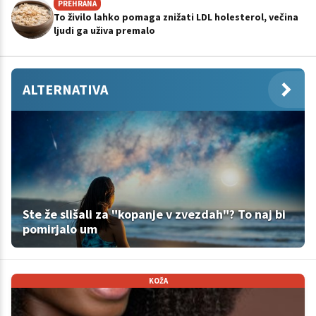
PREHRANA
To živilo lahko pomaga znižati LDL holesterol, večina
ljudi ga uživa premalo
ALTERNATIVA
Ste že slišali za "kopanje v zvezdah"? To naj bi
pomirjalo um
KOŽA