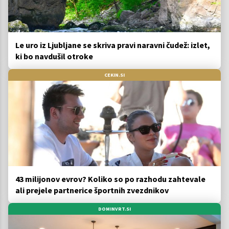
Le uro iz Ljubljane se skriva pravi naravni čudež: izlet,
ki bo navdušil otroke
CEKIN.SI
43 milijonov evrov? Koliko so po razhodu zahtevale
ali prejele partnerice športnih zvezdnikov
DOMINVRT.SI