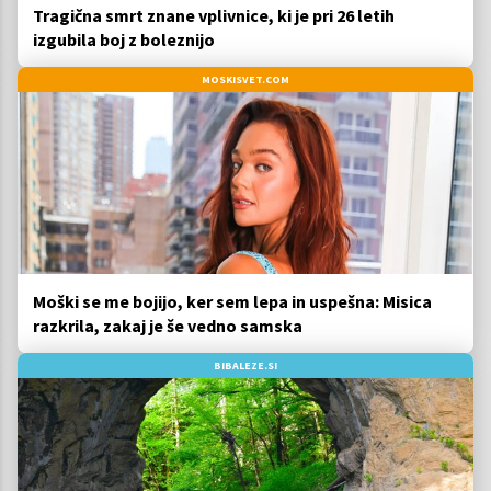
Tragična smrt znane vplivnice, ki je pri 26 letih
izgubila boj z boleznijo
MOSKISVET.COM
Moški se me bojijo, ker sem lepa in uspešna: Misica
razkrila, zakaj je še vedno samska
BIBALEZE.SI