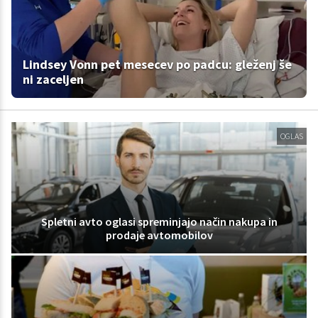
Lindsey Vonn pet mesecev po padcu: gleženj še
ni zaceljen
OGLAS
Spletni avto oglasi spreminjajo način nakupa in
prodaje avtomobilov