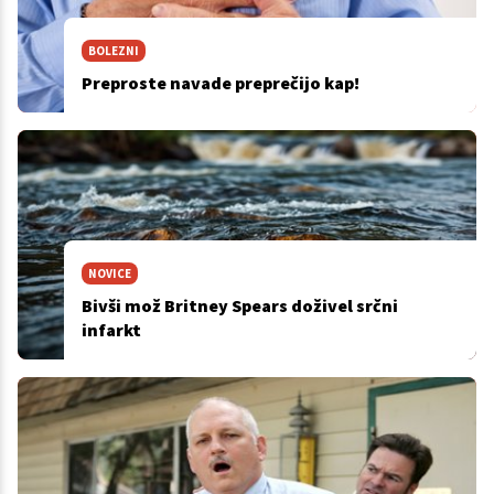
BOLEZNI
Preproste navade preprečijo kap!
NOVICE
Bivši mož Britney Spears doživel srčni
infarkt