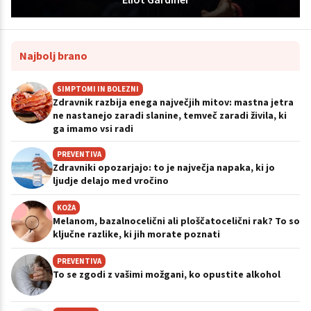
Najbolj brano
SIMPTOMI IN BOLEZNI
Zdravnik razbija enega največjih mitov: mastna jetra
ne nastanejo zaradi slanine, temveč zaradi živila, ki
ga imamo vsi radi
PREVENTIVA
Zdravniki opozarjajo: to je največja napaka, ki jo
ljudje delajo med vročino
KOŽA
Melanom, bazalnocelični ali ploščatocelični rak? To so
ključne razlike, ki jih morate poznati
PREVENTIVA
To se zgodi z vašimi možgani, ko opustite alkohol