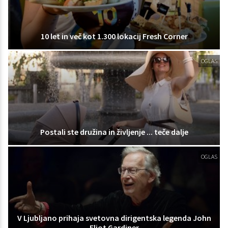
10 let in več kot 1.300 lokacij Fresh Corner
OGLAS
Postali ste družina in življenje ... teče dalje
OGLAS
V Ljubljano prihaja svetovna dirigentska legenda John
Eliot Gardiner