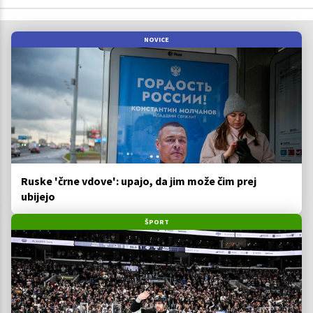
NOVICE
Ruske 'črne vdove': upajo, da jim može čim prej
ubijejo
ŠPORT