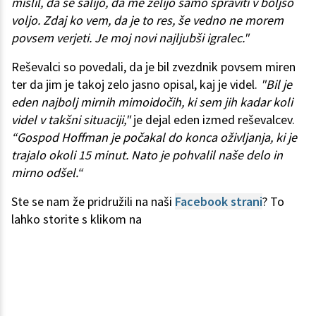
mislil, da se šalijo, da me želijo samo spraviti v boljšo
voljo. Zdaj ko vem, da je to res, še vedno ne morem
povsem verjeti. Je moj novi najljubši igralec."
Reševalci so povedali, da je bil zvezdnik povsem miren
ter da jim je takoj zelo jasno opisal, kaj je videl.
"Bil je
eden najbolj mirnih mimoidočih, ki sem jih kadar koli
videl v takšni situaciji,"
je dejal eden izmed reševalcev.
“Gospod Hoffman je počakal do konca oživljanja, ki je
trajalo okoli 15 minut. Nato je pohvalil naše delo in
mirno odšel.“
Ste se nam že pridružili na naši
Facebook strani
? To
lahko storite s klikom na