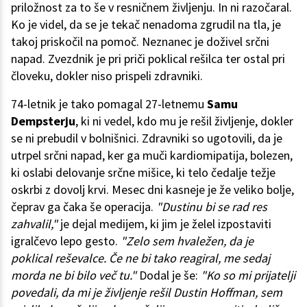
priložnost za to še v resničnem življenju. In ni razočaral.
Ko je videl, da se je tekač nenadoma zgrudil na tla, je
takoj priskočil na pomoč. Neznanec je doživel srčni
napad. Zvezdnik je pri priči poklical rešilca ter ostal pri
človeku, dokler niso prispeli zdravniki.
74-letnik je tako pomagal 27-letnemu
Samu
Dempsterju
, ki ni vedel, kdo mu je rešil življenje, dokler
se ni prebudil v bolnišnici. Zdravniki so ugotovili, da je
utrpel srčni napad, ker ga muči kardiomipatija, bolezen,
ki oslabi delovanje srčne mišice, ki telo čedalje težje
oskrbi z dovolj krvi. Mesec dni kasneje je že veliko bolje,
čeprav ga čaka še operacija.
"Dustinu bi se rad res
zahvalil,"
je dejal medijem, ki jim je želel izpostaviti
igralčevo lepo gesto.
"Zelo sem hvaležen, da je
poklical reševalce. Če ne bi tako reagiral, me sedaj
morda ne bi bilo več tu."
Dodal je še:
"Ko so mi prijatelji
povedali, da mi je življenje rešil Dustin Hoffman, sem