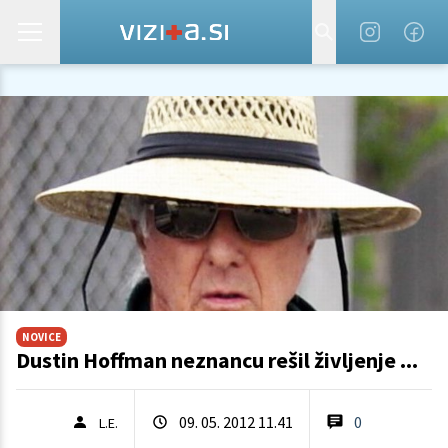
NOVICE
Dustin Hoffman neznancu rešil življenje ...
09. 05. 2012 11.41
0
L.E.