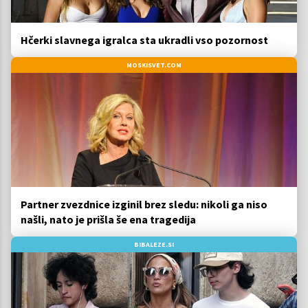
Hčerki slavnega igralca sta ukradli vso pozornost
MOSKISVET.COM
Partner zvezdnice izginil brez sledu: nikoli ga niso
našli, nato je prišla še ena tragedija
BIBALEZE.SI