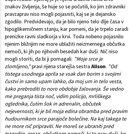
znakov življenja, še huje so se počutili, ko jim zdravniki
pravzaprav niso mogli pojasniti, kaj se je dejansko
zgodilo. Predvidevajo, da je bilo njeno telo dlje časa v
hipoglikemičnem stanju, kar pomeni, da je trpelo zaradi
prenizke ravni sladkorja v krvi. Toda nobeno pojasnilo
njenim bližnjim ne more ublažiti neizmernega občutka
nemoči, ki jih po njihovih besedah kar duši. Nič niso
mogli storiti, da bi ji pomagali.
"Moje srce je
zlomljeno,"
pravi njena starejša sestra
Alison
.
"Od
tistega usodnega aprila se vsak dan borim s svojimi
čustvi in samo upam lahko, da moj um in telo vesta,
kako prebroditi to noro obdobje žalovanja. Še vedno
me preganja tista noč, vidim policijo, mrliškega
oglednika, čutim šok in adrenalin, občutek
nejevernosti, ki je bil moja edina obramba pred pravim
hudournikom srce parajoče bolečine. Na kaj takega te
ne more nič pripraviti. Ne moreš se ubraniti pred
tragedijo, grozo, občutkom nemoči, ki te prav duši, ko