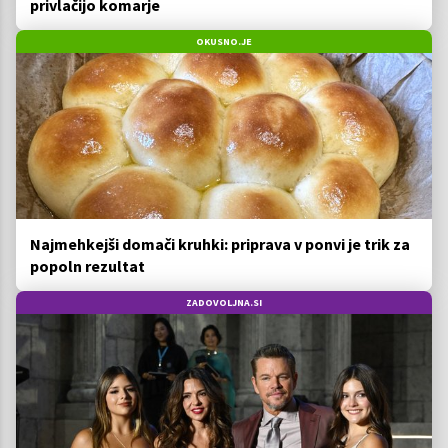
privlačijo komarje
OKUSNO.JE
Najmehkejši domači kruhki: priprava v ponvi je trik za
popoln rezultat
ZADOVOLJNA.SI