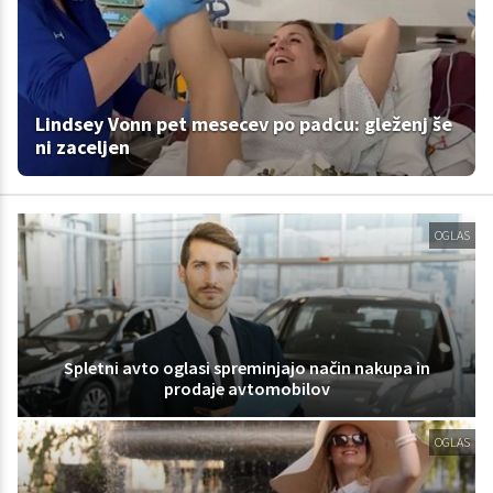
Lindsey Vonn pet mesecev po padcu: gleženj še
ni zaceljen
OGLAS
Spletni avto oglasi spreminjajo način nakupa in
prodaje avtomobilov
OGLAS