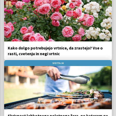
Kako dolgo potrebujejo vrtnice, da zrastejo? Vse o
rasti, cvetenju in negi vrtnic
VIZITA.SI
Skrivnost lahkotnega poletnega žara, po katerem ne