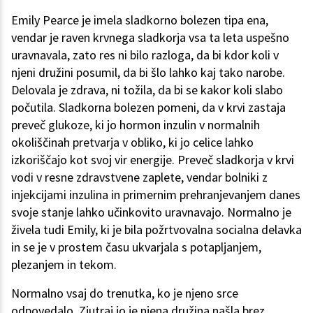
Emily Pearce je imela sladkorno bolezen tipa ena,
vendar je raven krvnega sladkorja vsa ta leta uspešno
uravnavala, zato res ni bilo razloga, da bi kdor koli v
njeni družini posumil, da bi šlo lahko kaj tako narobe.
Delovala je zdrava, ni tožila, da bi se kakor koli slabo
počutila. Sladkorna bolezen pomeni, da v krvi zastaja
preveč glukoze, ki jo hormon inzulin v normalnih
okoliščinah pretvarja v obliko, ki jo celice lahko
izkoriščajo kot svoj vir energije. Preveč sladkorja v krvi
vodi v resne zdravstvene zaplete, vendar bolniki z
injekcijami inzulina in primernim prehranjevanjem danes
svoje stanje lahko učinkovito uravnavajo. Normalno je
živela tudi Emily, ki je bila požrtvovalna socialna delavka
in se je v prostem času ukvarjala s potapljanjem,
plezanjem in tekom.
Normalno vsaj do trenutka, ko je njeno srce
odpovedalo. Zjutraj jo je njena družina našla brez