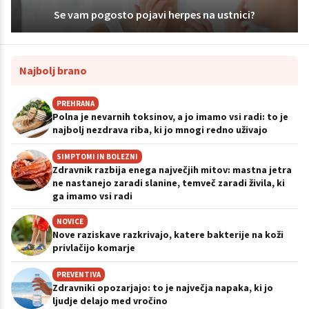
Se vam pogosto pojavi herpes na ustnici?
Najbolj brano
PREHRANA
Polna je nevarnih toksinov, a jo imamo vsi radi: to je
najbolj nezdrava riba, ki jo mnogi redno uživajo
SIMPTOMI IN BOLEZNI
Zdravnik razbija enega največjih mitov: mastna jetra
ne nastanejo zaradi slanine, temveč zaradi živila, ki
ga imamo vsi radi
NOVICE
Nove raziskave razkrivajo, katere bakterije na koži
privlačijo komarje
PREVENTIVA
Zdravniki opozarjajo: to je največja napaka, ki jo
ljudje delajo med vročino