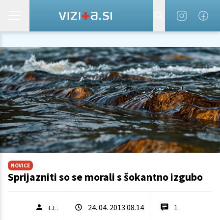
NOVICE
Sprijazniti so se morali s šokantno izgubo
24. 04. 2013 08.14
1
L.E.