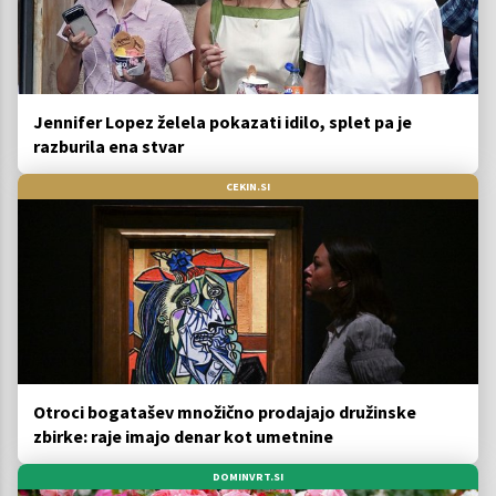
Jennifer Lopez želela pokazati idilo, splet pa je
razburila ena stvar
CEKIN.SI
Otroci bogatašev množično prodajajo družinske
zbirke: raje imajo denar kot umetnine
DOMINVRT.SI