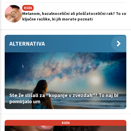
KOŽA
Melanom, bazalnocelični ali ploščatocelični rak? To so
ključne razlike, ki jih morate poznati
ALTERNATIVA
Ste že slišali za "kopanje v zvezdah"? To naj bi
pomirjalo um
KOŽA