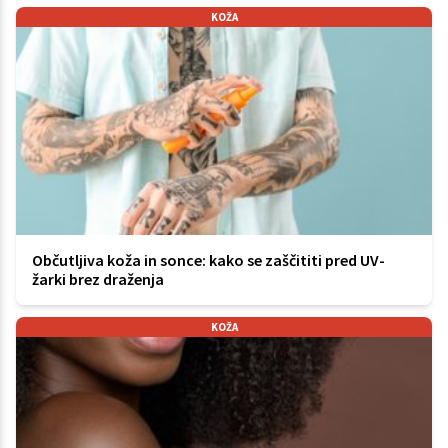
KOŽA
Občutljiva koža in sonce: kako se zaščititi pred UV-
žarki brez draženja
KOŽA