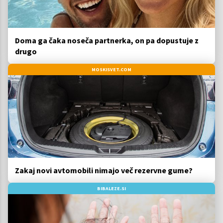
Doma ga čaka noseča partnerka, on pa dopustuje z
drugo
MOSKISVET.COM
Zakaj novi avtomobili nimajo več rezervne gume?
BIBALEZE.SI