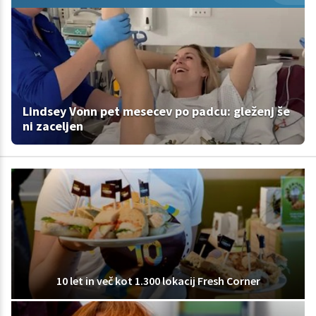
Lindsey Vonn pet mesecev po padcu: gleženj še
ni zaceljen
10 let in več kot 1.300 lokacij Fresh Corner