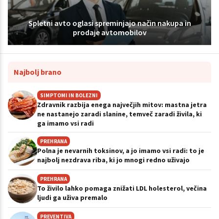
Spletni avto oglasi spreminjajo način nakupa in
prodaje avtomobilov
Najbolj brano
SIMPTOMI IN BOLEZNI
Zdravnik razbija enega največjih mitov: mastna jetra
ne nastanejo zaradi slanine, temveč zaradi živila, ki
ga imamo vsi radi
PREHRANA
Polna je nevarnih toksinov, a jo imamo vsi radi: to je
najbolj nezdrava riba, ki jo mnogi redno uživajo
PREHRANA
To živilo lahko pomaga znižati LDL holesterol, večina
ljudi ga uživa premalo
PREVENTIVA