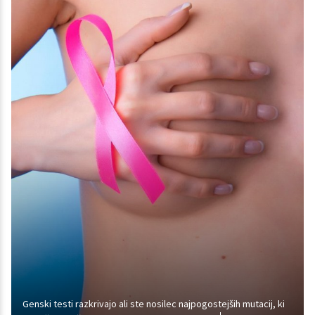
Genski testi razkrivajo ali ste nosilec najpogostejših mutacij, ki