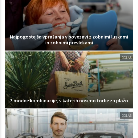
Najpogostejša vprašanja v povezavi z zobnimi luskami
in zobnimi prevlekami
OGLAS
3 modne kombinacije, v katerih nosimo torbe za plažo
OGLAS