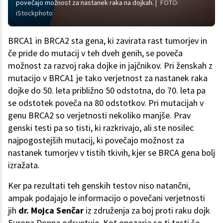
povečajo možnost za nastanek raka na dojkah.
FOTO:
iStockphoto
BRCA1 in BRCA2 sta gena, ki zavirata rast tumorjev in
če pride do mutacij v teh dveh genih, se poveča
možnost za razvoj raka dojke in jajčnikov. Pri ženskah z
mutacijo v BRCA1 je tako verjetnost za nastanek raka
dojke do 50. leta približno 50 odstotna, do 70. leta pa
se odstotek poveča na 80 odstotkov. Pri mutacijah v
genu BRCA2 so verjetnosti nekoliko manjše. Prav
genski testi pa so tisti, ki razkrivajo, ali ste nosilec
najpogostejših mutacij, ki povečajo možnost za
nastanek tumorjev v tistih tkivih, kjer se BRCA gena bolj
izražata.
Ker pa rezultati teh genskih testov niso natančni,
ampak podajajo le informacijo o povečani verjetnosti
jih
dr. Mojca Senčar
iz združenja za boj proti raku dojk
Europa Donna odsvetuje. Kot opozarja so ti testi še