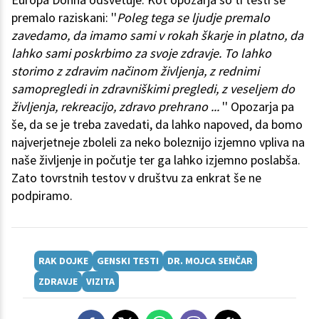
premalo raziskani: ''
Poleg tega se ljudje premalo
zavedamo, da imamo sami v rokah škarje in platno, da
lahko sami poskrbimo za svoje zdravje. To lahko
storimo z zdravim načinom življenja, z rednimi
samopregledi in zdravniškimi pregledi, z veseljem do
življenja, rekreacijo, zdravo prehrano ...
'' Opozarja pa
še, da se je treba zavedati, da lahko napoved, da bomo
najverjetneje zboleli za neko boleznijo izjemno vpliva na
naše življenje in počutje ter ga lahko izjemno poslabša.
Zato tovrstnih testov v društvu za enkrat še ne
podpiramo.
RAK DOJKE
GENSKI TESTI
DR. MOJCA SENČAR
ZDRAVJE
VIZITA