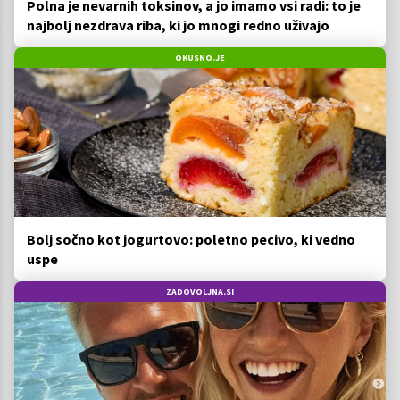
Polna je nevarnih toksinov, a jo imamo vsi radi: to je
najbolj nezdrava riba, ki jo mnogi redno uživajo
OKUSNO.JE
Bolj sočno kot jogurtovo: poletno pecivo, ki vedno
uspe
ZADOVOLJNA.SI