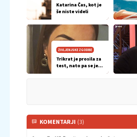
Katarina Čas, kot je
še niste videli
ŽIVLJENJSKE ZGODBE
Trikrat je prosila za
test, nato pa se je
izkazalo, da ima
raka
KOMENTARJI
(3)