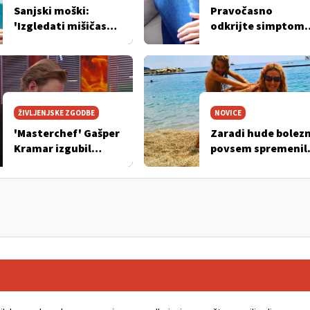
Sanjski moški:
Pravočasno
'Izgledati mišičasto
odkrijte simptom
ni moja prioriteta'
raka materničneg
vratu
ŽIVLJENJSKE ZGODBE
NOVICE
'Masterchef' Gašper
Zaradi hude bolezn
Kramar izgubil
povsem spremenil
neverjetnih 100 kg
življenjski slog