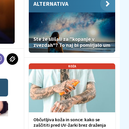
ALTERNATIVA
Ste že slišali za "kopanje v
zvezdah"? To naj bi pomirjalo um
KOŽA
Občutljiva koža in sonce: kako se
zaščititi pred UV-žarki brez draženja