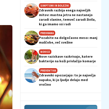
SIMPTOMI IN BOLEZNI
Zdravnik razbija enega največjih
mitov: mastna jetra ne nastanejo
zaradi slanine, temveč zaradi živila,
ki ga imamo vsi radi
PREHRANA
Pozabite na dolgočasno meso: manj
maščobe, več svežine
NOVICE
Nove raziskave razkrivajo, katere
bakterije na koži privlačijo komarje
PREVENTIVA
Zdravniki opozarjajo: to je največja
napaka, ki jo ljudje delajo med
vročino