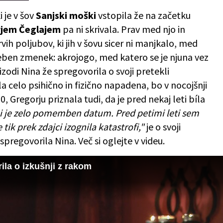
 je v šov
Sanjski moški
vstopila že na začetku
jem Čeglajem
pa ni skrivala. Prav med njo in
ih poljubov, ki jih v šovu sicer ni manjkalo, med
eben zmenek: akrojogo, med katero se je njuna vez
izodi Nina že spregovorila o svoji pretekli
la celo psihično in fizično napadena, bo v nocojšnji
0, Gregorju priznala tudi, da je pred nekaj leti bíla
i je zelo pomemben datum. Pred petimi leti sem
 tik prek zdajci izognila katastrofi,"
je o svoji
pregovorila Nina. Več si oglejte v videu.
a o izkušnji z rakom