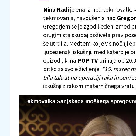
Nina Radi
je ena izmed tekmovalk, ki
tekmovanja, navdušenja nad
Gregor
Gregorjem se je zgodil eden izmed prv
drugim sta skupaj doživela prav pos
še utrdila. Medtem ko je v sinočnji ep
ljubezenski izkušnji, med katero je bi
epizodi, ki na
POP TV
prihaja ob 20.0
bitko za svoje življenje.
"15. marec m
bila takrat na operaciji raka in sem se
izkušnji z rakom materničnega vratu s
Tekmovalka Sanjskega moškega spregovoril