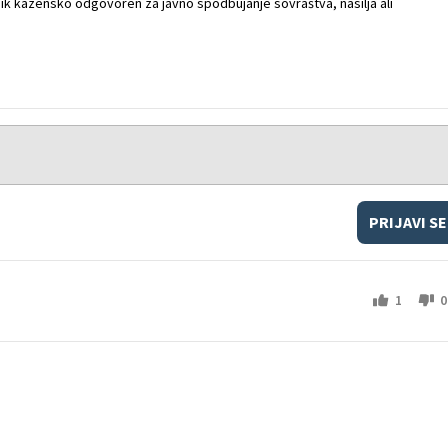
k kazensko odgovoren za javno spodbujanje sovraštva, nasilja ali
PRIJAVI SE
1
0