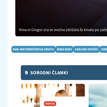
Nina in Gregor sta se močno zbližala že kmalu po zače
RAK MATERNIČNEGA VRATU
NINA RADI
SANJSKI MOŠKI
GRE
SORODNI ČLANKI
NOVICE