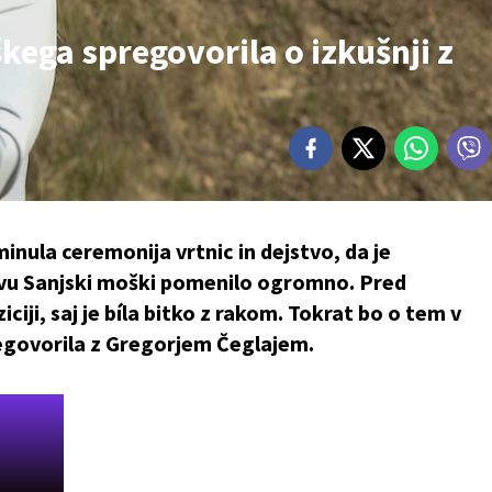
ga spregovorila o izkušnji z
inula ceremonija vrtnic in dejstvo, da je
 šovu Sanjski moški pomenilo ogromno. Pred
oziciji, saj je bíla bitko z rakom. Tokrat bo o tem v
regovorila z Gregorjem Čeglajem.