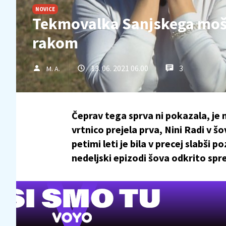
NOVICE
Tekmovalka Sanjskega moške
rakom
13. 06. 2021 06.00
3
M. A.
Čeprav tega sprva ni pokazala, je m
vrtnico prejela prva, Nini Radi v
petimi leti je bila v precej slabši p
nedeljski epizodi šova odkrito sp