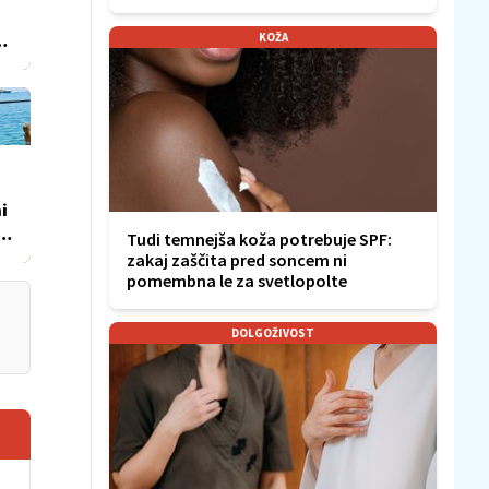
e
KOŽA
a
i
a
Tudi temnejša koža potrebuje SPF:
zakaj zaščita pred soncem ni
pomembna le za svetlopolte
DOLGOŽIVOST