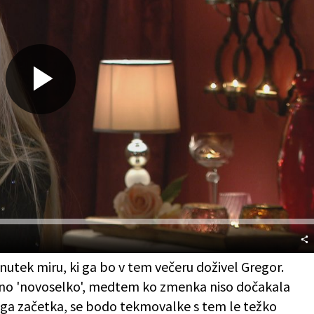
Predvajaj
nutek miru, ki ga bo v tem večeru doživel Gregor.
no 'novoselko', medtem ko zmenka niso dočakala
amega začetka, se bodo tekmovalke s tem le težko