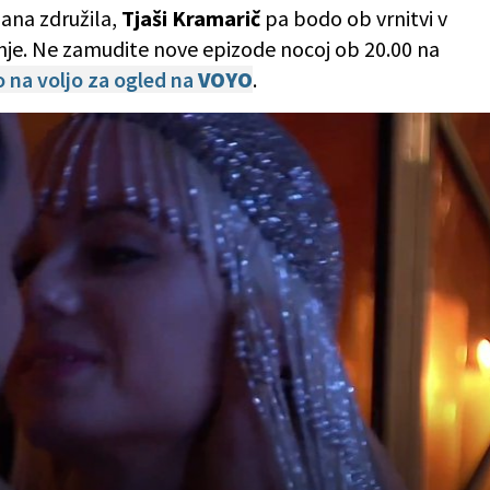
lana združila,
Tjaši Kramarič
pa bodo ob vrnitvi v
enje. Ne zamudite nove epizode nocoj ob 20.00 na
o na voljo za ogled na
VOYO
.