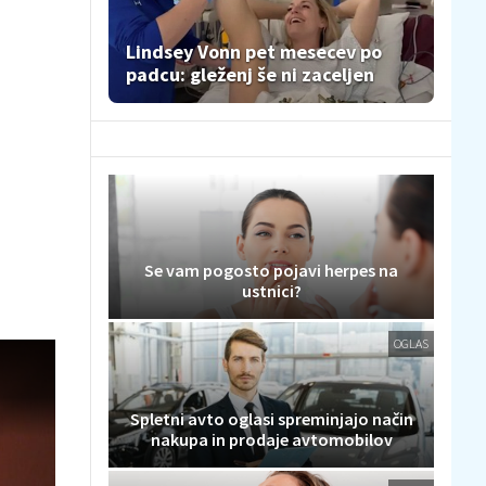
Lindsey Vonn pet mesecev po
padcu: gleženj še ni zaceljen
Se vam pogosto pojavi herpes na
ustnici?
OGLAS
Spletni avto oglasi spreminjajo način
nakupa in prodaje avtomobilov