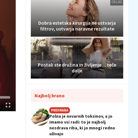
OGLAS
Dobra estetska kirurgija ne ustvarja
filtrov, ustvarja naravne rezultate
OGLAS
Postali ste družina in življenje ... teče
dalje
Najbolj brano
Celozaslonski
PREHRANA
način
Polna je nevarnih toksinov, a jo
imamo vsi radi: to je najbolj
nezdrava riba, ki jo mnogi redno
uživajo