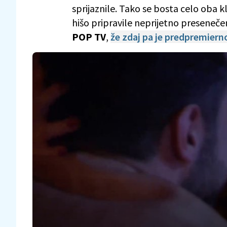
sprijaznile. Tako se bosta celo oba k
hišo pripravile neprijetno preseneč
POP TV
,
že zdaj pa je predpremiern