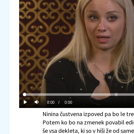
Loaded
:
0%
Current
0:00
/
Duration
0:00
Predvajaj
Tiho
Ninina čustvena izpoved pa bo le tre
Time
Potem ko bo na zmenek povabil edi
še vsa dekleta, ki so v hiši že od s