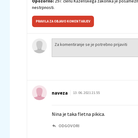
Opozorilo:
297. členu Kazenskega zakonika je posamezni
nestrpnosti.
PRAVILA ZA OBJAVO KOMENTARJEV
naveza
13. 06. 2021 21.55
Nina je taka fletna pikica.
ODGOVORI