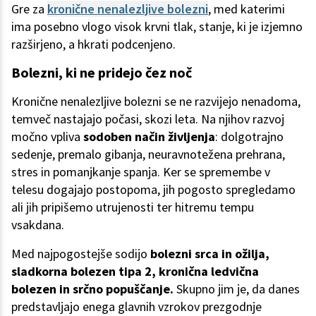
Gre za
kronične nenalezljive bolezni
, med katerimi
ima posebno vlogo visok krvni tlak, stanje, ki je izjemno
razširjeno, a hkrati podcenjeno.
Bolezni, ki ne pridejo čez noč
Kronične nenalezljive bolezni se ne razvijejo nenadoma,
temveč nastajajo počasi, skozi leta. Na njihov razvoj
močno vpliva
sodoben način življenja
: dolgotrajno
sedenje, premalo gibanja, neuravnotežena prehrana,
stres in pomanjkanje spanja. Ker se spremembe v
telesu dogajajo postopoma, jih pogosto spregledamo
ali jih pripišemo utrujenosti ter hitremu tempu
vsakdana.
Med najpogostejše sodijo
bolezni srca in ožilja,
sladkorna bolezen tipa 2, kronična ledvična
bolezen in srčno popuščanje.
Skupno jim je, da danes
predstavljajo enega glavnih vzrokov prezgodnje