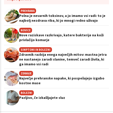
PREHRANA
Polna je nevarnih toksinov, a jo imamo vsi radi: to je
najbolj nezdrava riba, ki jo mnogi redno uživajo
NOVICE
Nove raziskave razkrivajo, katere bakterije na koži
privlačijo komarje
SIMPTOMI IN BOLEZNI
Zdravnik razbija enega največjih mitov: mastna jetra
ne nastanejo zaradi slanine, temveč zaradi živila, ki
ga imamo vsi radi
ZDRAVJE
Največje prehranske napake, ki pospešujejo izgubo
kostne mase
BOLEZNI
Pazljivo, če izkašljujete sluz