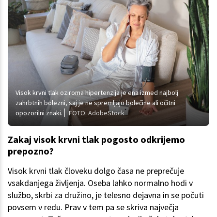
Visok krvni tlak oziroma hipertenzija je ena izmed najbolj
zahrbtnih bolezni, saj je ne spremljajo bolečine ali očitni
opozorilni znaki.
FOTO: AdobeStock
Zakaj visok krvni tlak pogosto odkrijemo
prepozno?
Visok krvni tlak človeku dolgo časa ne preprečuje
vsakdanjega življenja. Oseba lahko normalno hodi v
službo, skrbi za družino, je telesno dejavna in se počuti
povsem v redu. Prav v tem pa se skriva največja