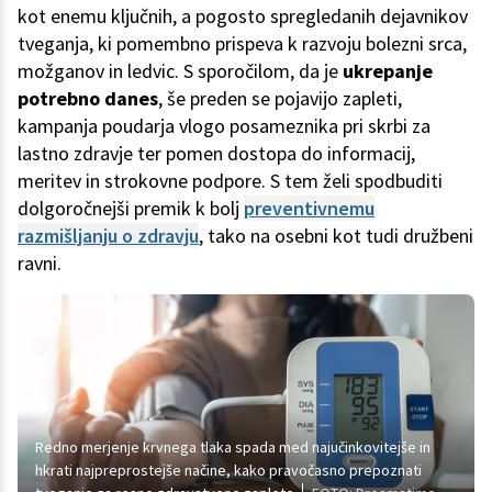
kot enemu ključnih, a pogosto spregledanih dejavnikov
tveganja, ki pomembno prispeva k razvoju bolezni srca,
možganov in ledvic. S sporočilom, da je
ukrepanje
potrebno danes
, še preden se pojavijo zapleti,
kampanja poudarja vlogo posameznika pri skrbi za
lastno zdravje ter pomen dostopa do informacij,
meritev in strokovne podpore. S tem želi spodbuditi
dolgoročnejši premik k bolj
preventivnemu
razmišljanju o zdravju
, tako na osebni kot tudi družbeni
ravni.
Redno merjenje krvnega tlaka spada med najučinkovitejše in
hkrati najpreprostejše načine, kako pravočasno prepoznati