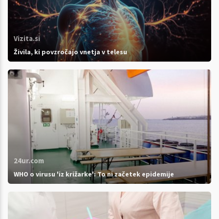
Vizita.si
Živila, ki povzročajo vnetja v telesu
24ur.com
WHO o virusu 'iz križarke': To ni začetek epidemije