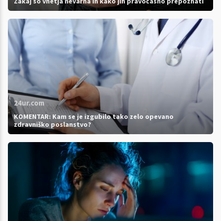
Zakaj so vnetja nevarna in kako jih pravočasno prepoznati
24ur.com
KOMENTAR: Kam se je izgubilo tako zelo opevano
zdravniško poslanstvo?