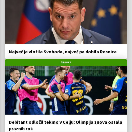
Največ je vložila Svoboda, največ pa dobila Resnica
ŠPORT
Debitant odločil tekmo v Celju: Olimpija znova ostala
praznih rok