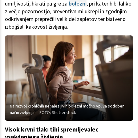
umrljivosti, hkrati pa gre za
bolezni
, pri katerih bi lahko
z večjo pozornostjo, preventivnimi ukrepi in zgodnjim
odkrivanjem preprečili velik del zapletov ter bistveno
izboljšali kakovost življenja.
Na razvoj kroničnih nenalezljivih bolezni močno vpliva sodoben
način življenja.
FOTO: Shutterstock
Visok krvni tlak: tihi spremljevalec
vsakdanjega življenja