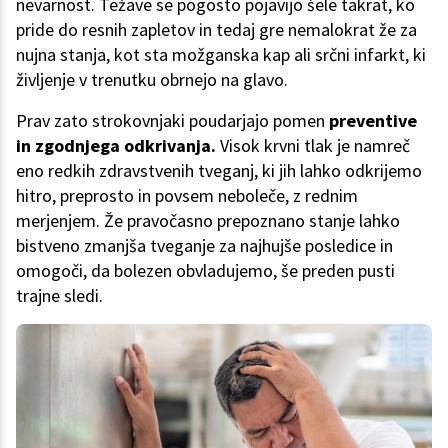
nevarnost. Težave se pogosto pojavijo šele takrat, ko
pride do resnih zapletov in tedaj gre nemalokrat že za
nujna stanja, kot sta možganska kap ali srčni infarkt, ki
življenje v trenutku obrnejo na glavo.
Prav zato strokovnjaki poudarjajo pomen
preventive
in zgodnjega odkrivanja.
Visok krvni tlak je namreč
eno redkih zdravstvenih tveganj, ki jih lahko odkrijemo
hitro, preprosto in povsem neboleče, z rednim
merjenjem. Že pravočasno prepoznano stanje lahko
bistveno zmanjša tveganje za najhujše posledice in
omogoči, da bolezen obvladujemo, še preden pusti
trajne sledi.