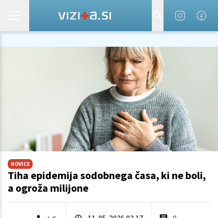
NOVICE
Tiha epidemija sodobnega časa, ki ne boli,
a ogroža milijone
11. 05. 2026 03.17
0