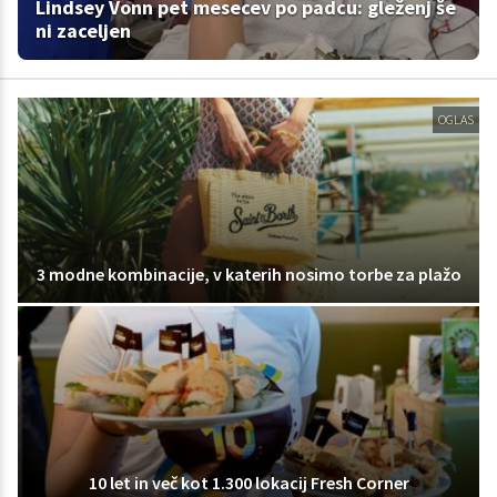
Lindsey Vonn pet mesecev po padcu: gleženj še
ni zaceljen
OGLAS
3 modne kombinacije, v katerih nosimo torbe za plažo
10 let in več kot 1.300 lokacij Fresh Corner