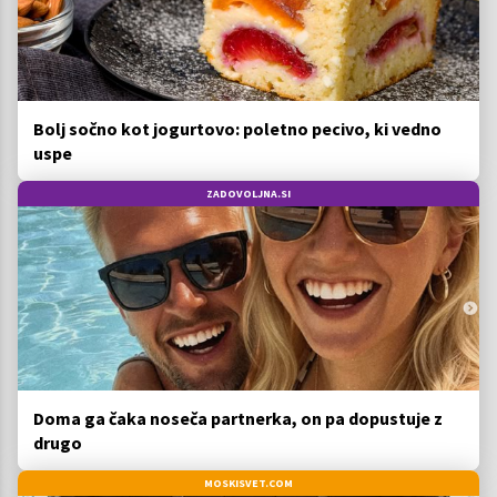
Bolj sočno kot jogurtovo: poletno pecivo, ki vedno
uspe
ZADOVOLJNA.SI
Doma ga čaka noseča partnerka, on pa dopustuje z
drugo
MOSKISVET.COM