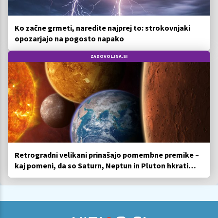
Ko začne grmeti, naredite najprej to: strokovnjaki
opozarjajo na pogosto napako
ZADOVOLJNA.SI
Retrogradni velikani prinašajo pomembne premike –
kaj pomeni, da so Saturn, Neptun in Pluton hkrati
retrogradni?