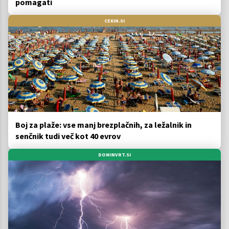
pomagati
CEKIN.SI
Boj za plaže: vse manj brezplačnih, za ležalnik in
senčnik tudi več kot 40 evrov
DOMINVRT.SI