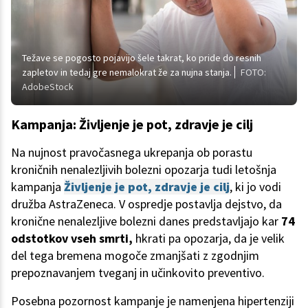
Težave se pogosto pojavijo šele takrat, ko pride do resnih
zapletov in tedaj gre nemalokrat že za nujna stanja.
FOTO:
AdobeStock
Kampanja: Življenje je pot, zdravje je cilj
Na nujnost pravočasnega ukrepanja ob porastu
kroničnih nenalezljivih bolezni opozarja tudi letošnja
kampanja
Življenje je pot, zdravje je cilj
, ki jo vodi
družba AstraZeneca. V ospredje postavlja dejstvo, da
kronične nenalezljive bolezni danes predstavljajo kar
74
odstotkov vseh smrti,
hkrati pa opozarja, da je velik
del tega bremena mogoče zmanjšati z zgodnjim
prepoznavanjem tveganj in učinkovito preventivo.
Posebna pozornost kampanje je namenjena hipertenziji