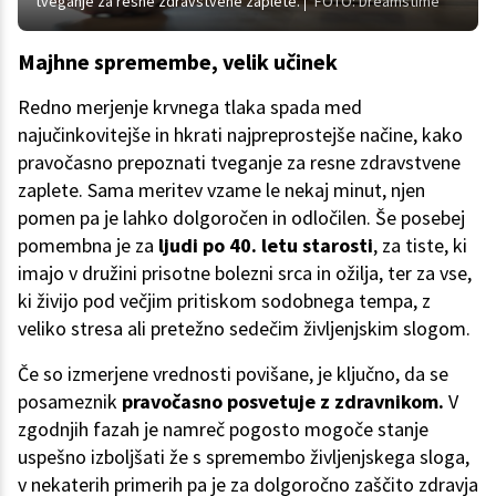
tveganje za resne zdravstvene zaplete.
FOTO: Dreamstime
Majhne spremembe, velik učinek
Redno merjenje krvnega tlaka spada med
najučinkovitejše in hkrati najpreprostejše načine, kako
pravočasno prepoznati tveganje za resne zdravstvene
zaplete. Sama meritev vzame le nekaj minut, njen
pomen pa je lahko dolgoročen in odločilen. Še posebej
pomembna je za
ljudi po 40. letu starosti
, za tiste, ki
imajo v družini prisotne bolezni srca in ožilja, ter za vse,
ki živijo pod večjim pritiskom sodobnega tempa, z
veliko stresa ali pretežno sedečim življenjskim slogom.
Če so izmerjene vrednosti povišane, je ključno, da se
posameznik
pravočasno posvetuje z zdravnikom.
V
zgodnjih fazah je namreč pogosto mogoče stanje
uspešno izboljšati že s spremembo življenjskega sloga,
v nekaterih primerih pa je za dolgoročno zaščito zdravja