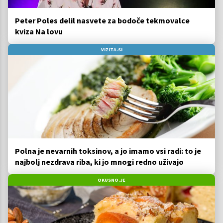
Peter Poles delil nasvete za bodoče tekmovalce
kviza Na lovu
VIZITA.SI
Polna je nevarnih toksinov, a jo imamo vsi radi: to je
najbolj nezdrava riba, ki jo mnogi redno uživajo
OKUSNO.JE