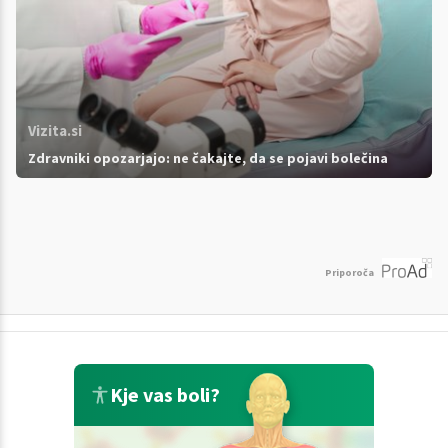
Vizita.si
Zdravniki opozarjajo: ne čakajte, da se pojavi bolečina
Priporoča
Kje vas boli?