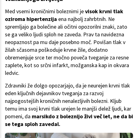
Med vsemi kroničnimi boleznimi je
visok krvni tlak
oziroma hipertenzija
ena najbolj zahrbtnih. Ne
spremljajo ga bolečine ali očitni opozorilni znaki, zato
se ga veliko ljudi sploh ne zaveda. Prav ta navidezna
neopaznost pa mu daje posebno moč. Povišan tlak v
žilah sčasoma poškoduje krvne žile, dodatno
obremenjuje srce ter močno poveča tveganje za resne
zaplete, kot so srčni infarkt, možganska kap in okvara
ledvic.
Zdravniki že dolgo opozarjajo, da je neurejen krvni tlak
eden ključnih dejavnikov tveganja za razvoj
najpogostejših kroničnih nenalezljivih bolezni. Kljub
temu ima svoj krvni tlak urejen le manjši delež ljudi, kar
pomeni, da
marsikdo z boleznijo živi več let, ne da bi
se tega sploh zavedal.