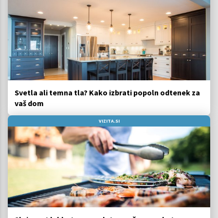
Svetla ali temna tla? Kako izbrati popoln odtenek za
vaš dom
VIZITA.SI