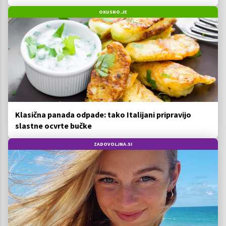
ga imamo vsi radi
OKUSNO.JE
Klasična panada odpade: tako Italijani pripravijo
slastne ocvrte bučke
ZADOVOLJNA.SI