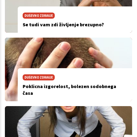
DUŠEVNO ZDRAVJE
Se tudi vam zdi življenje brezupno?
DUŠEVNO ZDRAVJE
Poklicna izgorelost, bolezen sodobnega
časa