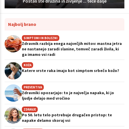
Postali ste družina in življenje ... teče dalje
Najbolj brano
SIMPTOMI IN BOLEZNI
Zdravnik razbija enega največjih mitov: mastna jetra
ne nastanejo zaradi slanine, temveč zaradi živila, ki
ga imamo vsi radi
KOŽA
Katere vrste raka imajo kot simptom srbečo kožo?
PREVENTIVA
Zdravniki opozarjajo: to je največja napaka, ki jo
ljudje delajo med vročino
ZDRAVJE
Po 50. letu telo potrebuje drugačen pristop: te
napake delamo skoraj vsi