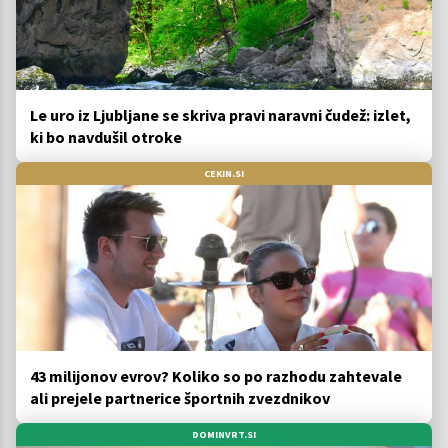
Le uro iz Ljubljane se skriva pravi naravni čudež: izlet,
ki bo navdušil otroke
CEKIN.SI
43 milijonov evrov? Koliko so po razhodu zahtevale
ali prejele partnerice športnih zvezdnikov
DOMINVRT.SI