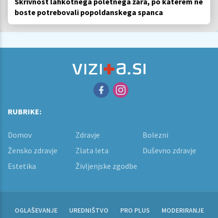
Skrivnost lahkotnega poletnega žara, po katerem ne
boste potrebovali popoldanskega spanca
RUBRIKE:
Domov
Zdravje
Bolezni
Žensko zdravje
Zlata leta
Duševno zdravje
Estetika
Življenjske zgodbe
OGLAŠEVANJE
UREDNIŠTVO
PRO PLUS
MODERIRANJE