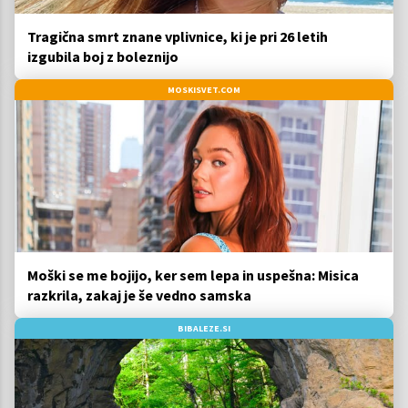
Tragična smrt znane vplivnice, ki je pri 26 letih
izgubila boj z boleznijo
MOSKISVET.COM
Moški se me bojijo, ker sem lepa in uspešna: Misica
razkrila, zakaj je še vedno samska
BIBALEZE.SI