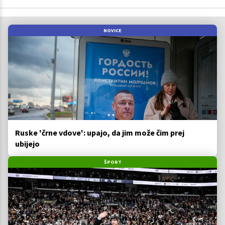
NOVICE
Ruske 'črne vdove': upajo, da jim može čim prej
ubijejo
ŠPORT