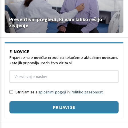
Preventivni pregledi, ki vam lahko rešijo
življenje
E-NOVICE
Prijavi se na e-novičke in bodi na tekočem z aktualnimi novicami.
Zate jih pripravlja uredništvo Vizita.si.
Strinjam se s
splošnimi pogoji
in
Politiko zasebnosti
.
PRIJAVI SE