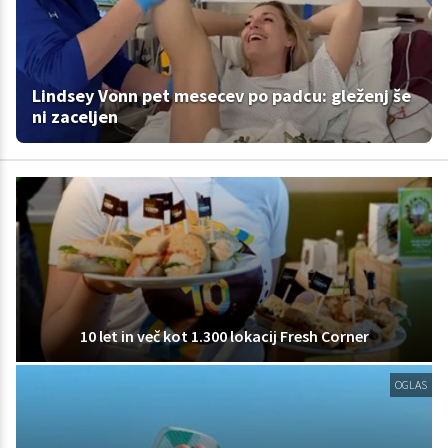
Lindsey Vonn pet mesecev po padcu: gleženj še
ni zaceljen
10 let in več kot 1.300 lokacij Fresh Corner
OGLAS