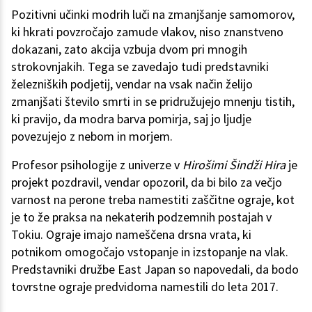
Pozitivni učinki modrih luči na zmanjšanje samomorov,
ki hkrati povzročajo zamude vlakov, niso znanstveno
dokazani, zato akcija vzbuja dvom pri mnogih
strokovnjakih. Tega se zavedajo tudi predstavniki
železniških podjetij, vendar na vsak način želijo
zmanjšati število smrti in se pridružujejo mnenju tistih,
ki pravijo, da modra barva pomirja, saj jo ljudje
povezujejo z nebom in morjem.
Profesor psihologije z univerze v
Hirošimi Šindži Hira
je
projekt pozdravil, vendar opozoril, da bi bilo za večjo
varnost na perone treba namestiti zaščitne ograje, kot
je to že praksa na nekaterih podzemnih postajah v
Tokiu. Ograje imajo nameščena drsna vrata, ki
potnikom omogočajo vstopanje in izstopanje na vlak.
Predstavniki družbe East Japan so napovedali, da bodo
tovrstne ograje predvidoma namestili do leta 2017.