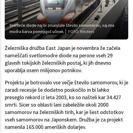
Svetleče diode naj bi zmanjšale število samomorov, saj ima
modra barva pomirjujoč učinek.
FOTO: Reuters
Železniška družba East Japan je novembra že začela
nameščati svetlomodre diode na perone vseh 29
glavnih tokijskih železniških postaj, ki jih dnevno
uporablja osem milijonov potnikov.
Projektu je botrovalo vse večje število samomorov, ki je
zaradi recesije še dodatno poskočilo in bi lahko
preseglo rekord iz leta 2003, ko so našteli kar 34.427
smrti. Sicer so oblasti lani zabeležile okoli 2000
samomorov na železniških tirih, kar je šest odstotkov
vseh samomorov na Japonskem. Družba je za projekt
namenila 165.000 ameriških dolarjev.