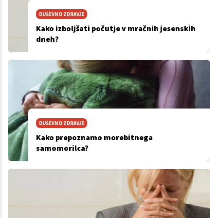
DUŠEVNO ZDRAVJE
Kako izboljšati počutje v mračnih jesenskih
dneh?
DUŠEVNO ZDRAVJE
Kako prepoznamo morebitnega
samomorilca?