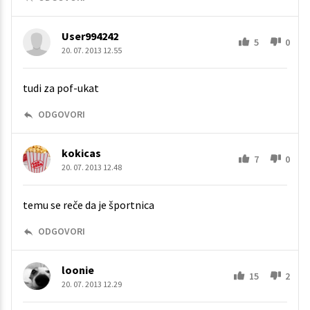
User994242
5
0
20. 07. 2013 12.55
tudi za pof-ukat
ODGOVORI
kokicas
7
0
20. 07. 2013 12.48
temu se reče da je športnica
ODGOVORI
loonie
15
2
20. 07. 2013 12.29