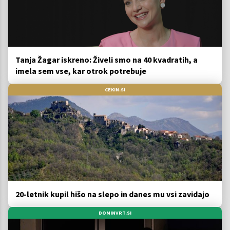
Tanja Žagar iskreno: Živeli smo na 40 kvadratih, a
imela sem vse, kar otrok potrebuje
CEKIN.SI
20-letnik kupil hišo na slepo in danes mu vsi zavidajo
DOMINVRT.SI