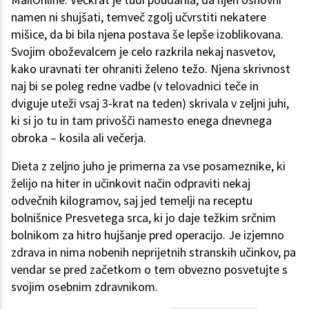
namen ni shujšati, temveč zgolj učvrstiti nekatere
mišice, da bi bila njena postava še lepše izoblikovana.
Svojim oboževalcem je celo razkrila nekaj nasvetov,
kako uravnati ter ohraniti želeno težo. Njena skrivnost
naj bi se poleg redne vadbe (v telovadnici teče in
dviguje uteži vsaj 3-krat na teden) skrivala v zeljni juhi,
ki si jo tu in tam privošči namesto enega dnevnega
obroka – kosila ali večerja.
Dieta z zeljno juho je primerna za vse posameznike, ki
želijo na hiter in učinkovit način odpraviti nekaj
odvečnih kilogramov, saj jed temelji na receptu
bolnišnice Presvetega srca, ki jo daje težkim srčnim
bolnikom za hitro hujšanje pred operacijo. Je izjemno
zdrava in nima nobenih neprijetnih stranskih učinkov, pa
vendar se pred začetkom o tem obvezno posvetujte s
svojim osebnim zdravnikom.