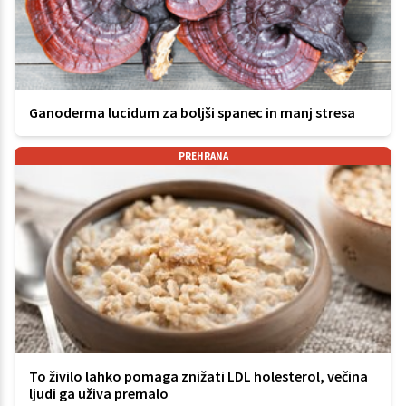
Ganoderma lucidum za boljši spanec in manj stresa
PREHRANA
To živilo lahko pomaga znižati LDL holesterol, večina
ljudi ga uživa premalo