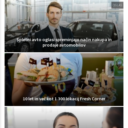
OGLAS
Spletni avto oglasi spreminjajo način nakupa in
prodaje avtomobilov
10 let in več kot 1.300 lokacij Fresh Corner