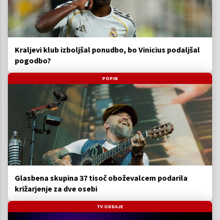
Kraljevi klub izboljšal ponudbo, bo Vinicius podaljšal
pogodbo?
POPIN
Glasbena skupina 37 tisoč oboževalcem podarila
križarjenje za dve osebi
TV ODDAJE