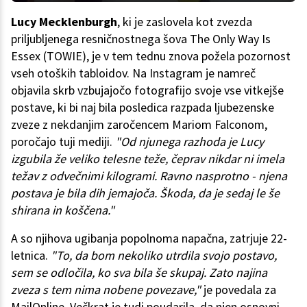
Lucy Mecklenburgh
, ki je zaslovela kot zvezda
priljubljenega resničnostnega šova The Only Way Is
Essex (TOWIE), je v tem tednu znova požela pozornost
vseh otoških tabloidov. Na Instagram je namreč
objavila skrb vzbujajočo fotografijo svoje vse vitkejše
postave, ki bi naj bila posledica razpada ljubezenske
zveze z nekdanjim zaročencem Mariom Falconom,
poročajo tuji mediji.
"Od njunega razhoda je Lucy
izgubila že veliko telesne teže, čeprav nikdar ni imela
težav z odvečnimi kilogrami. Ravno nasprotno - njena
postava je bila dih jemajoča. Škoda, da je sedaj le še
shirana in koščena."
A so njihova ugibanja popolnoma napačna, zatrjuje 22-
letnica.
"To, da bom nekoliko utrdila svojo postavo,
sem se odločila, ko sva bila še skupaj. Zato najina
zveza s tem nima nobene povezave,"
je povedala za
MailOnline. Večkrat je tudi poudarila, da njen osnovni