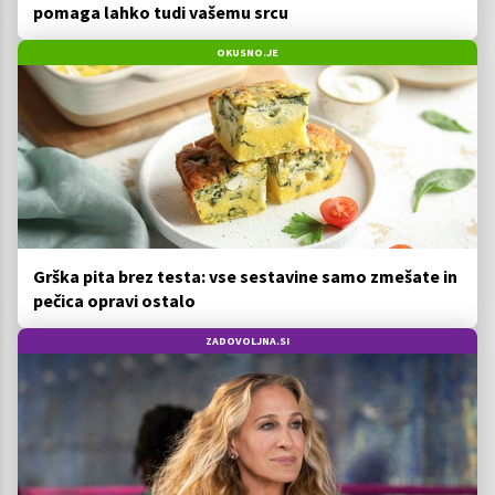
pomaga lahko tudi vašemu srcu
OKUSNO.JE
Grška pita brez testa: vse sestavine samo zmešate in
pečica opravi ostalo
ZADOVOLJNA.SI