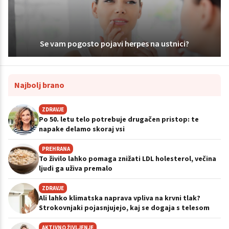
Se vam pogosto pojavi herpes na ustnici?
Najbolj brano
ZDRAVJE
Po 50. letu telo potrebuje drugačen pristop: te
napake delamo skoraj vsi
PREHRANA
To živilo lahko pomaga znižati LDL holesterol, večina
ljudi ga uživa premalo
ZDRAVJE
Ali lahko klimatska naprava vpliva na krvni tlak?
Strokovnjaki pojasnjujejo, kaj se dogaja s telesom
AKTIVNO ŽIVLJENJE