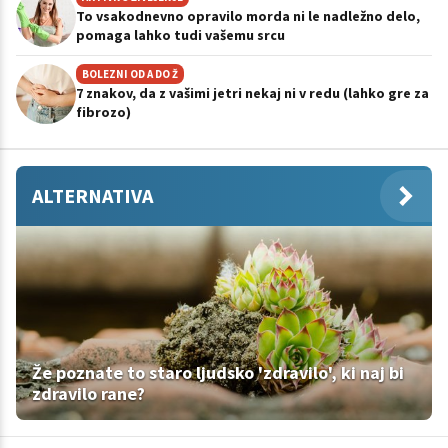
To vsakodnevno opravilo morda ni le nadležno delo,
pomaga lahko tudi vašemu srcu
BOLEZNI OD A DO Ž
7 znakov, da z vašimi jetri nekaj ni v redu (lahko gre za
fibrozo)
ALTERNATIVA
Že poznate to staro ljudsko 'zdravilo', ki naj bi
zdravilo rane?