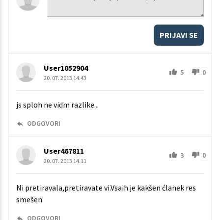
PRIJAVI SE
User1052904
5
0
20. 07. 2013 14.43
js sploh ne vidm razlike...
ODGOVORI
User467811
3
0
20. 07. 2013 14.11
Ni pretiravala,pretiravate vi.Vsaih je kakšen ćlanek res
smešen
ODGOVORI