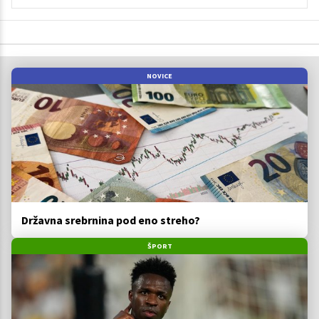
NOVICE
Državna srebrnina pod eno streho?
ŠPORT