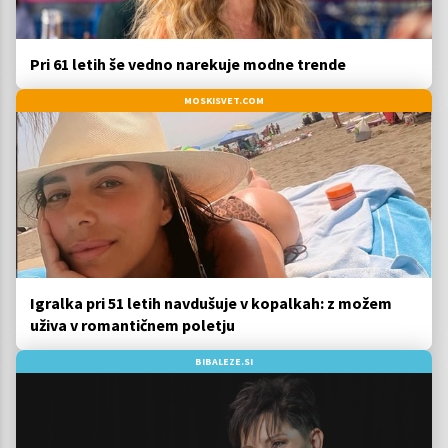
Pri 61 letih še vedno narekuje modne trende
MOSKISVET.COM
Igralka pri 51 letih navdušuje v kopalkah: z možem
uživa v romantičnem poletju
BIBALEZE.SI