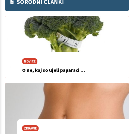
SORODNI ČLANKI
NOVICE
O ne, kaj so ujeli paparaci …
ZDRAVJE