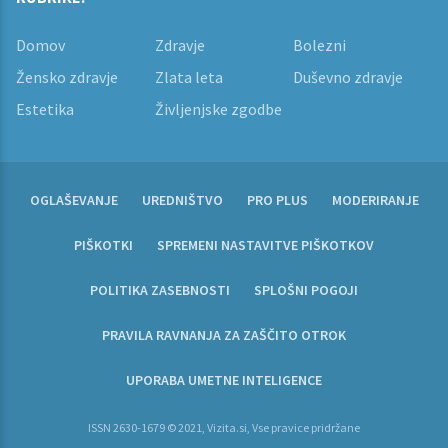
Domov
Zdravje
Bolezni
Žensko zdravje
Zlata leta
Duševno zdravje
Estetika
Življenjske zgodbe
OGLAŠEVANJE
UREDNIŠTVO
PRO PLUS
MODERIRANJE
PIŠKOTKI
SPREMENI NASTAVITVE PIŠKOTKOV
POLITIKA ZASEBNOSTI
SPLOŠNI POGOJI
PRAVILA RAVNANJA ZA ZAŠČITO OTROK
UPORABA UMETNE INTELIGENCE
ISSN 2630-1679 © 2021, Vizita.si, Vse pravice pridržane