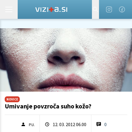
NOVICE
Umivanje povzroča suho kožo?
12. 03. 2012 06.00
0
P.U.