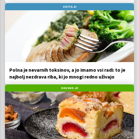
VIZITA.SI
Polna je nevarnih toksinov, a jo imamo vsi radi: to je
najbolj nezdrava riba, ki jo mnogi redno uživajo
OKUSNO.JE