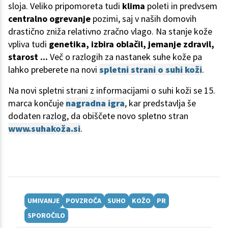
sloja. Veliko pripomoreta tudi
klima
poleti in predvsem
centralno ogrevanje
pozimi, saj v naših domovih
drastično zniža relativno zračno vlago. Na stanje kože
vpliva tudi
genetika, izbira oblačil, jemanje zdravil,
starost ...
Več o razlogih za nastanek suhe kože pa
lahko preberete na novi
spletni strani o suhi koži
.
Na novi spletni strani z informacijami o suhi koži se 15.
marca končuje
nagradna igra
, kar predstavlja še
dodaten razlog, da obiščete novo spletno stran
www.suhakoža.si
.
UMIVANJE
POVZROČA
SUHO
KOŽO
PR
SPOROČILO