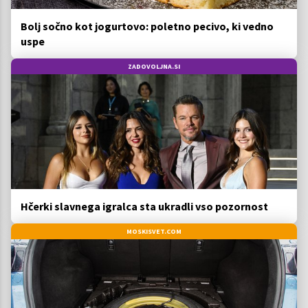
Bolj sočno kot jogurtovo: poletno pecivo, ki vedno
uspe
ZADOVOLJNA.SI
Hčerki slavnega igralca sta ukradli vso pozornost
MOSKISVET.COM