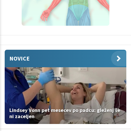
NOVICE
Lindsey Vonn pet mesecev po padcu: gleženj še
ni zaceljen