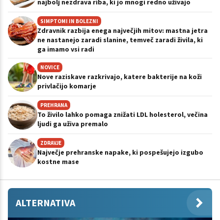
najbolj nezdrava riba, ki jo mnogi redno uživajo
SIMPTOMI IN BOLEZNI
Zdravnik razbija enega največjih mitov: mastna jetra
ne nastanejo zaradi slanine, temveč zaradi živila, ki
ga imamo vsi radi
NOVICE
Nove raziskave razkrivajo, katere bakterije na koži
privlačijo komarje
PREHRANA
To živilo lahko pomaga znižati LDL holesterol, večina
ljudi ga uživa premalo
ZDRAVJE
Največje prehranske napake, ki pospešujejo izgubo
kostne mase
ALTERNATIVA