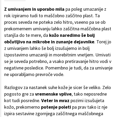
Z umivanjem in uporabo mila
pa poleg umazanije z
rok izpiramo tudi to maščobno zaščitno plast. Ta
proces seveda ne poteka zelo hitro, vseeno pa se ob
prekomernem umivanju lahko zaščitna maščobna plast
stanjša do te mere, da
kožo naredimo še bolj
občutljivo na mikrobe in zunanje dejavnike
. Torej jo
z umivanjem lahko še bolj izsušujemo in bolj
izpostavimo umazaniji in morebitnim vnetjem. Umivati
se je seveda potrebno, a vsako pretiravanje hitro vodi v
negativne posledice. Pomembno je tudi, da za umivanje
ne uporabljamo prevroče vode.
Razlogov za nastanek suhe kože je sicer še veliko. Zelo
pogosto gre za
vremenske vplive
, tako neposredne
kot tudi posredne.
Veter in mraz
pozimi izsušujeta
kožo, prekomerno
potenje poleti
pa prav tako iz nje
izpira sestavine zgornjega zaščitnega maščobnega