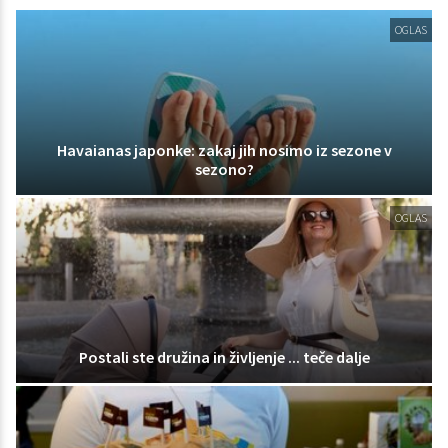
OGLAS
Havaianas japonke: zakaj jih nosimo iz sezone v
sezono?
OGLAS
Postali ste družina in življenje ... teče dalje