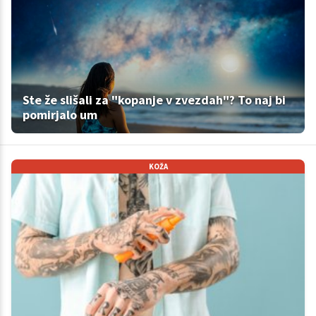
Ste že slišali za "kopanje v zvezdah"? To naj bi
pomirjalo um
KOŽA