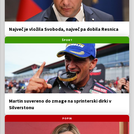
Največ je vložila Svoboda, največ pa dobila Resnica
ŠPORT
Martin suvereno do zmage na sprinterski dirki v
Silverstonu
POPIN