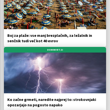
Boj za plaže: vse manj brezplačnih, za ležalnik in
senčnik tudi več kot 40 evrov
DOMINVRT.SI
Ko začne grmeti, naredite najprej to: strokovnjaki
opozarjajo na pogosto napako