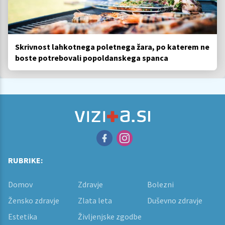
Skrivnost lahkotnega poletnega žara, po katerem ne
boste potrebovali popoldanskega spanca
RUBRIKE:
Domov
Zdravje
Bolezni
Žensko zdravje
Zlata leta
Duševno zdravje
Estetika
Življenjske zgodbe