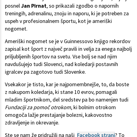
posnel
Jan Pirnat
, so prikazali zgodbo o napornih
treningih, adrenalinu, znoju in naporu, ki je potreben za
uspeh v profesionalnem športu, kot je ameriški
nogomet.
Ameriški nogomet se je v Guinnessovo knjigo rekordov
zapisal kot šport z največ pravili in velja za enega najbolj
priljubljenih športov na svetu. Vse bolj se nad njim
navdušujejo tudi Slovenci, nad koledarji postavnih
igralcev pa zagotovo tudi Slovenke.
Vsekakor je tisto, kar je najpomembnejše, to, da boste
z nakupom koledarja, ki stane 10 evrov, pomagali
mladim športnikom, del sredstev pa bo namenjen tudi
Fundaciji za pomoč otrokom
, ki bolnim otrokom
omogoča lažje prestajanje bolezni, kakovostno
zdravljenje in okrevanje.
Ste se nam že pridružili na naši
Facebook strani
? To