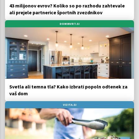
43 milijonov evrov? Koliko so po razhodu zahtevale
ali prejele partnerice športnih zvezdnikov
DOMINVRT.SI
Svetla ali temna tla? Kako izbrati popoln odtenek za
vaš dom
VIZITA.SI