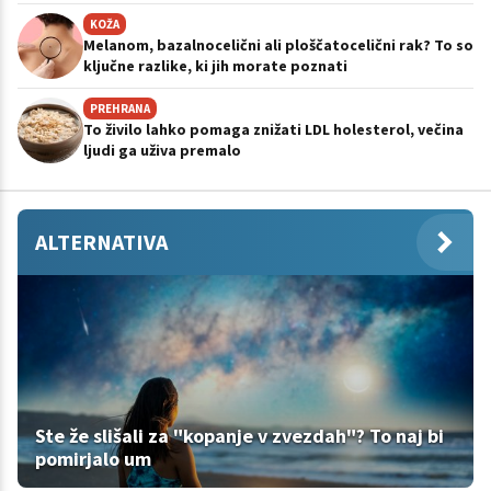
KOŽA
Melanom, bazalnocelični ali ploščatocelični rak? To so
ključne razlike, ki jih morate poznati
PREHRANA
To živilo lahko pomaga znižati LDL holesterol, večina
ljudi ga uživa premalo
ALTERNATIVA
Ste že slišali za "kopanje v zvezdah"? To naj bi
pomirjalo um