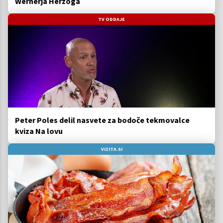
Wernerja Herzoga
TV ODDAJE
Peter Poles delil nasvete za bodoče tekmovalce
kviza Na lovu
VIZITA.SI