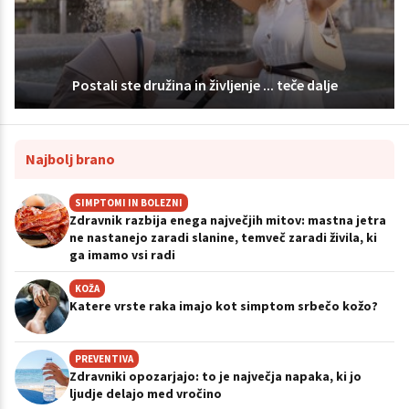
Postali ste družina in življenje ... teče dalje
Najbolj brano
SIMPTOMI IN BOLEZNI
Zdravnik razbija enega največjih mitov: mastna jetra
ne nastanejo zaradi slanine, temveč zaradi živila, ki
ga imamo vsi radi
KOŽA
Katere vrste raka imajo kot simptom srbečo kožo?
PREVENTIVA
Zdravniki opozarjajo: to je največja napaka, ki jo
ljudje delajo med vročino