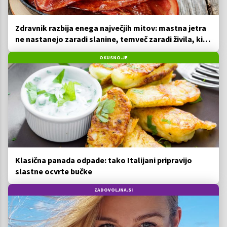
Zdravnik razbija enega največjih mitov: mastna jetra
ne nastanejo zaradi slanine, temveč zaradi živila, ki
ga imamo vsi radi
OKUSNO.JE
Klasična panada odpade: tako Italijani pripravijo
slastne ocvrte bučke
ZADOVOLJNA.SI