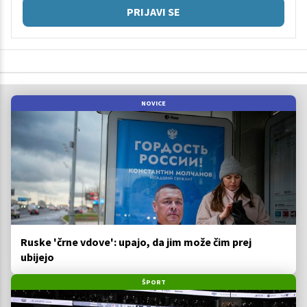
PRIJAVI SE
NOVICE
Ruske 'črne vdove': upajo, da jim može čim prej
ubijejo
ŠPORT