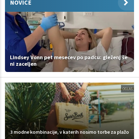
NOVICE
Lindsey Vonn pet mesecev po padcu: gleženj še
ni zaceljen
OGLAS
3 modne kombinacije, v katerih nosimo torbe za plažo