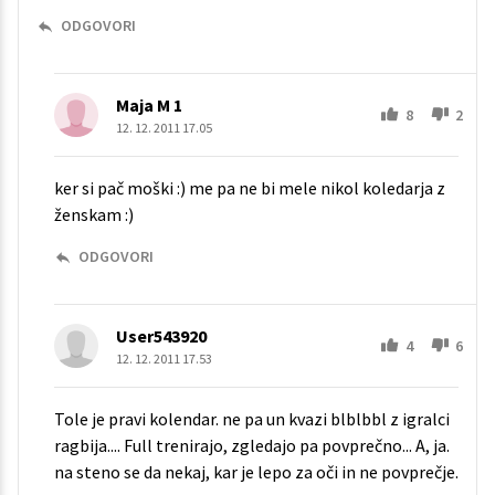
ODGOVORI
Maja M 1
8
2
12. 12. 2011 17.05
ker si pač moški :) me pa ne bi mele nikol koledarja z
ženskam :)
ODGOVORI
User543920
4
6
12. 12. 2011 17.53
Tole je pravi kolendar. ne pa un kvazi blblbbl z igralci
ragbija.... Full trenirajo, zgledajo pa povprečno... A, ja.
na steno se da nekaj, kar je lepo za oči in ne povprečje.