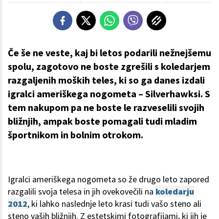
Če še ne veste, kaj bi letos podarili nežnejšemu
spolu, zagotovo ne boste zgrešili s koledarjem
razgaljenih moških teles, ki so ga danes izdali
igralci ameriškega nogometa – Silverhawksi. S
tem nakupom pa ne boste le razveselili svojih
bližnjih, ampak boste pomagali tudi mladim
športnikom in bolnim otrokom.
Igralci ameriškega nogometa so že drugo leto zapored
razgalili svoja telesa in jih ovekovečili na
koledarju
2012
, ki lahko naslednje leto krasi tudi vašo steno ali
steno vaših bližnjih. Z estetskimi fotografijami, ki jih je