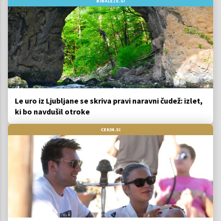
BIBALEZE.SI
Le uro iz Ljubljane se skriva pravi naravni čudež: izlet,
ki bo navdušil otroke
CEKIN.SI