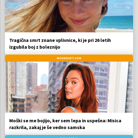
Tragična smrt znane vplivnice, ki je pri 26 letih
izgubila boj z boleznijo
MOSKISVET.COM
Moški se me bojijo, ker sem lepa in uspešna: Misica
razkrila, zakaj je še vedno samska