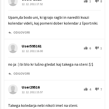
1
8
12. 12. 2011 17.52
Upam,da bodo uni, ki igrajo ragbi in naredili kvazi
kolendar videli, kaj pomeni dober kolendar z športniki.
ODGOVORI
User595161
6
1
12. 12. 2011 16.00
no ja : ) bi blo kr lušno gledat kaj takega na steni :$ $
ODGOVORI
User29516
4
7
12. 12. 2011 15.57
Takega koledarja nebi nikoli imel na steni.