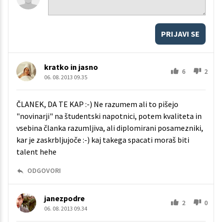
PRIJAVI SE
kratko in jasno
6
2
06. 08. 2013 09.35
ČLANEK, DA TE KAP :-) Ne razumem ali to pišejo
"novinarji" na študentski napotnici, potem kvaliteta in
vsebina članka razumljiva, ali diplomirani posamezniki,
kar je zaskrbljujoče :-) kaj takega spacati moraš biti
talent hehe
ODGOVORI
janezpodre
2
0
06. 08. 2013 09.34