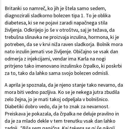
Britanki so namreč, ko jih je štela samo sedem,
diagnozirali sladkorno bolezen tipa 1. To je oblika
diabetesa, ki se ne pojavi zaradi napačnega stila
življenja. Odkrijejo jo še v otroštvu, saj je težava, da
trebušna slinavka ne proizvaja inzulina, hormona, ki je
potreben, da se v krvi niža raven sladkorja. Bolnik mora
nato inzulin jemati vse življenje. Običajno se vsak dan
odmerja z injekcijami, vendar ima Karla na nogi
pritrjeno tako imenovano inzulinsko črpalko, ki poskrbi
za to, tako da lahko sama svojo bolezen odmisli.
A aprila je spoznala, da je njeno stanje tako nevarno, da
mora biti vedno pazljiva. Ko se je nekega jutra zbudila
zelo žejna, jo je mati takoj odpeljala v bolnišnico.
Diabetiki dobro vedo, da je to znak za nevarnost.
Preiskava je pokazala, da črpalka ne deluje pravilno in
da je za mlado dekle v tem trenutku vsak dan lahko
zadnji.
"Bila sem panična. Kaj takega se ni še nikoli