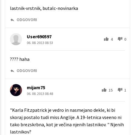
lastnik-vrstnik, butalc-novinarka
ODGOVORI
User690597
4
0
06. 08. 2013 08.53
???? haha
ODGOVORI
mijam75
15
1
06. 08. 2013 08.48
"Karla Fitzpatrick je vedro in nasmejano dekle, ki bi
skoraj postalo tudi miss Anglije. A 19-letnica vseeno ni
tako brezskrbna, kot je večina njenih lastnikov. " Njenih
lastnikov?