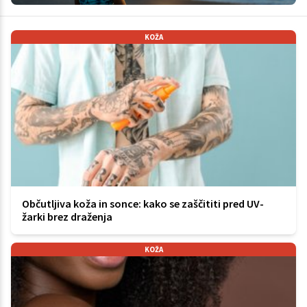
KOŽA
Občutljiva koža in sonce: kako se zaščititi pred UV-
žarki brez draženja
KOŽA