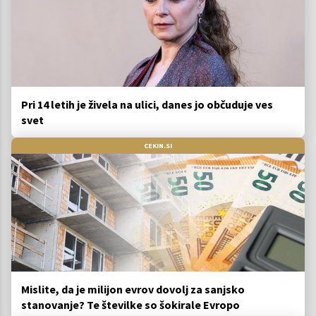
Pri 14 letih je živela na ulici, danes jo občuduje ves
svet
CEKIN.SI
Mislite, da je milijon evrov dovolj za sanjsko
stanovanje? Te številke so šokirale Evropo