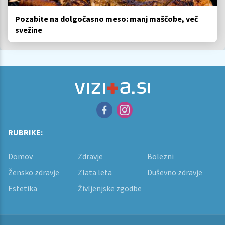
Pozabite na dolgočasno meso: manj maščobe, več
svežine
RUBRIKE:
Domov
Zdravje
Bolezni
Žensko zdravje
Zlata leta
Duševno zdravje
Estetika
Življenjske zgodbe