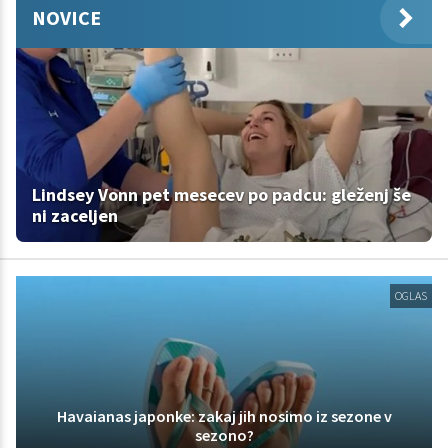
NOVICE
Lindsey Vonn pet mesecev po padcu: gleženj še
ni zaceljen
OGLAS
Havaianas japonke: zakaj jih nosimo iz sezone v
sezono?