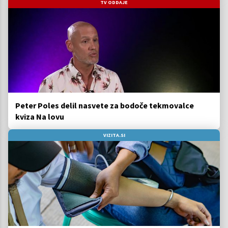
TV ODDAJE
Peter Poles delil nasvete za bodoče tekmovalce
kviza Na lovu
VIZITA.SI