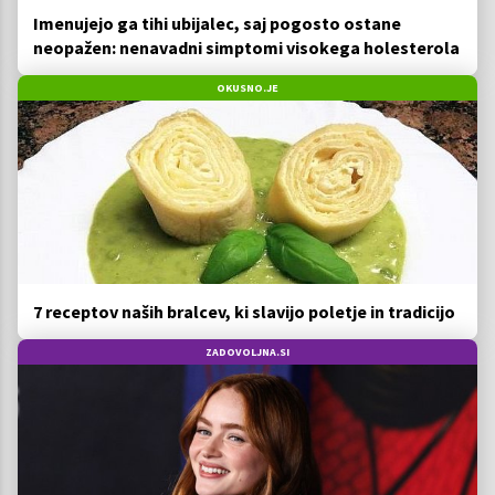
Imenujejo ga tihi ubijalec, saj pogosto ostane
neopažen: nenavadni simptomi visokega holesterola
OKUSNO.JE
7 receptov naših bralcev, ki slavijo poletje in tradicijo
ZADOVOLJNA.SI