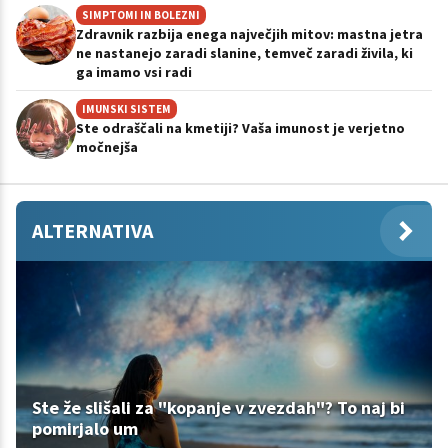
SIMPTOMI IN BOLEZNI
Zdravnik razbija enega največjih mitov: mastna jetra
ne nastanejo zaradi slanine, temveč zaradi živila, ki
ga imamo vsi radi
IMUNSKI SISTEM
Ste odraščali na kmetiji? Vaša imunost je verjetno
močnejša
ALTERNATIVA
Ste že slišali za "kopanje v zvezdah"? To naj bi
pomirjalo um