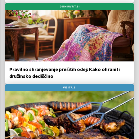
DOMINVRT.SI
Pravilno shranjevanje prešitih odej: Kako ohraniti
družinsko dediščino
VIZITA.SI