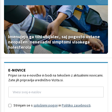
Imenujejo ga tihi ubijalec, saj pogosto ostane
neopažen: nenavadni simptomi visokega
holesterola
E-NOVICE
Prijavi se na e-novičke in bodi na tekočem z aktualnimi novicami.
Zate jih pripravlja uredništvo Vizita.si.
Strinjam se s
splošnimi pogoji
in
Politiko zasebnosti
.