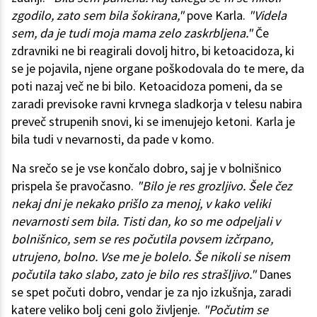
zgodilo, zato sem bila šokirana,"
pove Karla.
"Videla
sem, da je tudi moja mama zelo zaskrbljena."
Če
zdravniki ne bi reagirali dovolj hitro, bi ketoacidoza, ki
se je pojavila, njene organe poškodovala do te mere, da
poti nazaj več ne bi bilo. Ketoacidoza pomeni, da se
zaradi previsoke ravni krvnega sladkorja v telesu nabira
preveč strupenih snovi, ki se imenujejo ketoni. Karla je
bila tudi v nevarnosti, da pade v komo.
Na srečo se je vse končalo dobro, saj je v bolnišnico
prispela še pravočasno.
"Bilo je res grozljivo. Šele čez
nekaj dni je nekako prišlo za menoj, v kako veliki
nevarnosti sem bila. Tisti dan, ko so me odpeljali v
bolnišnico, sem se res počutila povsem izčrpano,
utrujeno, bolno. Vse me je bolelo. Še nikoli se nisem
počutila tako slabo, zato je bilo res strašljivo."
Danes
se spet počuti dobro, vendar je za njo izkušnja, zaradi
katere veliko bolj ceni golo življenje.
"Počutim se