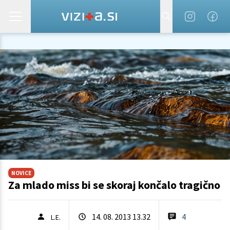
NOVICE
Za mlado miss bi se skoraj končalo tragično
14. 08. 2013 13.32
4
L.E.