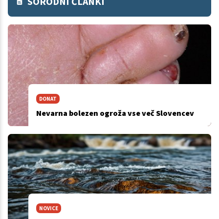
SORODNI ČLANKI
DONAT
Nevarna bolezen ogroža vse več Slovencev
NOVICE