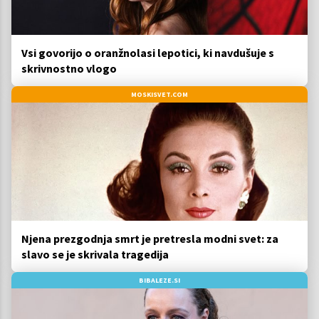
Vsi govorijo o oranžnolasi lepotici, ki navdušuje s
skrivnostno vlogo
MOSKISVET.COM
Njena prezgodnja smrt je pretresla modni svet: za
slavo se je skrivala tragedija
BIBALEZE.SI