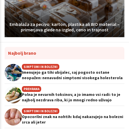
Embalaža za pecivo: karton, plastika ali BIO material –
primerjava glede na izgled, ceno in trajnost
Najbolj brano
SIMPTOMI IN BOLEZNI
Imenujejo ga tihi ubijalec, saj pogosto ostane
neopažen: nenavadni simptomi visokega holesterola
PREHRANA
Polna je nevarnih toksinov, a jo imamo vsi radi: to je
najbolj nezdrava riba, ki jo mnogi redno uživajo
SIMPTOMI IN BOLEZNI
Opozorilni znak na nohtih: kdaj nakazujejo na bolezni
srca ali jeter