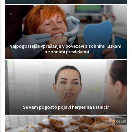
Najpogostejša vprašanja v povezavi z zobnimi luskami
in zobnimi prevlekami
Se vam pogosto pojavi herpes na ustnici?
OGLAS